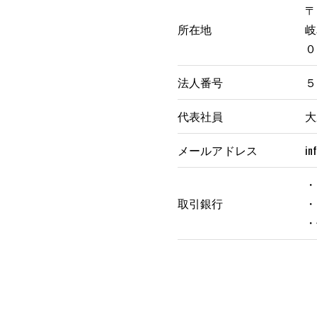
〒5
所在地
岐
０
法人番号
５
代表社員
大
メールアドレス
in
・
取引銀行
・
・