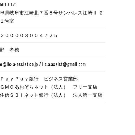
01-0121
阜県岐阜市江崎北７番８号サンパレス江崎Ⅱ ２
１号室
２００００３００４７２５
野 孝徳
fo@llc-a-assist.co.jp / llc.a.assist@gmail.com
ＰａｙＰａｙ銀行 ビジネス営業部
ＧＭＯあおぞらネット（法人） フリー支店
住信ＳＢＩネット銀行（法人） 法人第一支店