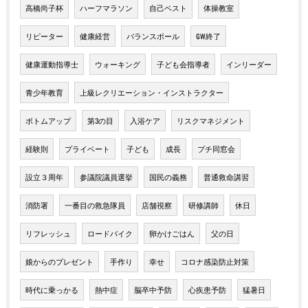
高橋尚子杯
ハーフマラソン
自己ベスト
体操教室
リピーター
健康経営
バランスボール
GW終了
健康運動指導士
ウォーキング
子ども会指導者
インリーダー
青少年教育
上級レクリエーション・インストラクター
ボトムアップ
第3の目
入浴ケア
リスクマネジメント
経験則
プライベート
子ども
成長
プチ同窓会
設立３周年
参議院議員選挙
国民の義務
普通救命講習
消防署
一番目の救急隊員
店舗視察
研修講師
休日
リフレッシュ
ロードバイク
卵かけごはん
父の日
娘からのプレゼント
手作り
幸せ
コロナ感染防止対策
時代に乗っかる
熱中症
脳卒中予防
心疾患予防
猛暑日