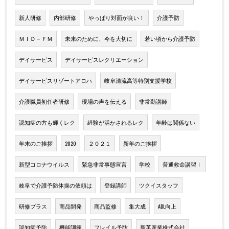
新人研修
内部研修
やっぱり対面が良い！
介護予防
ＭＩＤ－ＦＭ
未来のために、今を大切に
若い頃から介護予防
デイサービス
デイサービスレクリエーション
デイサービスリゾートアロハ
岐阜清流高等特別支援学校
介護職員初任者研修
現場の声を伝える
非常勤講師
認知症の方も輝くレク
経験が活かされるレク
年齢は関係ない
年末のご挨拶
2020
２０２１
新年のご挨拶
新型コロナウイルス
緊急非常事態宣言
学校
普通救命講習Ⅰ
岐阜で介護予防体操の依頼は
登録講師
ツクイスタッフ
研修プラス
商品開発
商品監修
集大成
ADL向上
認知症予防
機能訓練
フレイル予防
新英産業株式会社