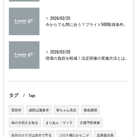
2026/02/25
今からでも間に合う？ブライト500取得条件をわかりやすく解説
2026/02/20
現場の負担を軽減！法定研修の実施方法とは？
タグ
Tags
登別市
成田山瀧泉寺
珠ちゃん先生
救命講習
命の大切さを知る
まりあん・ヴィラ
介護予防体操
自分のカラダは自分で守る
コロナ禍だからこそ
北海道出張