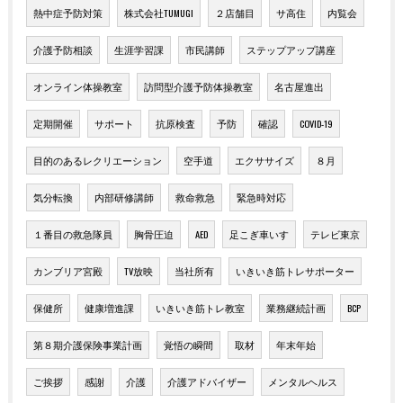
熱中症予防対策
株式会社TUMUGI
２店舗目
サ高住
内覧会
介護予防相談
生涯学習課
市民講師
ステップアップ講座
オンライン体操教室
訪問型介護予防体操教室
名古屋進出
定期開催
サポート
抗原検査
予防
確認
COVID-19
目的のあるレクリエーション
空手道
エクササイズ
８月
気分転換
内部研修講師
救命救急
緊急時対応
１番目の救急隊員
胸骨圧迫
AED
足こぎ車いす
テレビ東京
カンブリア宮殿
TV放映
当社所有
いきいき筋トレサポーター
保健所
健康増進課
いきいき筋トレ教室
業務継続計画
BCP
第８期介護保険事業計画
覚悟の瞬間
取材
年末年始
ご挨拶
感謝
介護
介護アドバイザー
メンタルヘルス