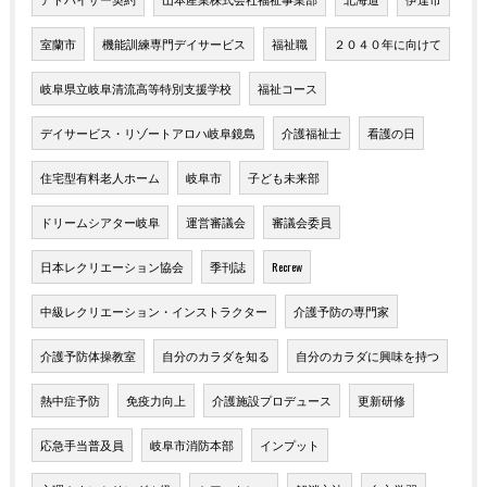
室蘭市
機能訓練専門デイサービス
福祉職
２０４０年に向けて
岐阜県立岐阜清流高等特別支援学校
福祉コース
デイサービス・リゾートアロハ岐阜鏡島
介護福祉士
看護の日
住宅型有料老人ホーム
岐阜市
子ども未来部
ドリームシアター岐阜
運営審議会
審議会委員
日本レクリエーション協会
季刊誌
Recrew
中級レクリエーション・インストラクター
介護予防の専門家
介護予防体操教室
自分のカラダを知る
自分のカラダに興味を持つ
熱中症予防
免疫力向上
介護施設プロデュース
更新研修
応急手当普及員
岐阜市消防本部
インプット