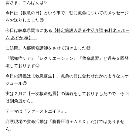
皆さま、こんばんは✨
今日は【救急の日】という事で、朝に救命についてのメッセージ
をお送りしました😊
今日は岐阜県関市にある
【特定施設入居者生活介護 有料老人ホー
ム あすか 様】
に訪問。内部研修講師をさせて頂きました😊
『認知症ケア』『レクリエーション』『救命講習』と過去３回登
壇しております😊
今日の講義は【救急蘇生】。救急の日に合わせたかのようなスケ
ジュール😊
実は２月に【一次救命処置】の講義をしておりましたので、今回
は別角度から。
テーマは『ファーストエイド』。
介護現場の救命活動は『胸骨圧迫＋ＡＥＤ』だけではありませ
ん。