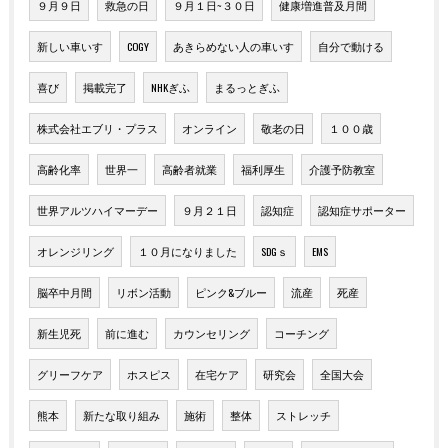
９月９日
救急の日
９月１日~３０日
健康増進普及月間
新しい車いす
COGY
あきらめない人の車いす
自分で動ける
喜び
掲載完了
NHKぎふ
まるっとぎふ
株式会社エブリ・プラス
オンライン
敬老の日
１００歳
高齢化率
世界一
高齢者就業
福利厚生
介護予防教室
世界アルツハイマーデー
９月２１日
認知症
認知症サポーター
オレンジリング
１０月になりました
SDGｓ
EMS
脳卒中月間
リボン活動
ピンク&ブルー
流産
死産
新生児死
前に進む
カウンセリング
コーチング
グリーフケア
ホスピス
在宅ケア
研究会
全国大会
熊本
新たな取り組み
施術
整体
ストレッチ