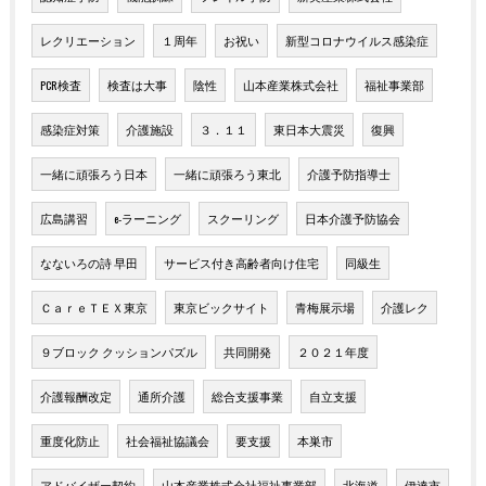
レクリエーション
１周年
お祝い
新型コロナウイルス感染症
PCR検査
検査は大事
陰性
山本産業株式会社
福祉事業部
感染症対策
介護施設
３．１１
東日本大震災
復興
一緒に頑張ろう日本
一緒に頑張ろう東北
介護予防指導士
広島講習
e-ラーニング
スクーリング
日本介護予防協会
なないろの詩 早田
サービス付き高齢者向け住宅
同級生
ＣａｒｅＴＥＸ東京
東京ビックサイト
青梅展示場
介護レク
９ブロック クッションパズル
共同開発
２０２１年度
介護報酬改定
通所介護
総合支援事業
自立支援
重度化防止
社会福祉協議会
要支援
本巣市
アドバイザー契約
山本産業株式会社福祉事業部
北海道
伊達市