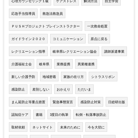
心理カウンセリング１級
ケアストレス
解消方法
自主学習
応急手当指導員
救急法救急員
ＰＵＳＨプロジェクト プレインストラクター
一次救命処置
ガイドライン２０２０
コミュニケーション
原点に戻る
レクリエーション指導
岐阜県レクリエーション協会
講師派遣事業
介護福祉士会
岐阜県
業務提携
異業種連携
新しい介護予防
地域密着
家族の在り方
シトラスリボン
感染防止
差別しない
おかえり
ただいま
まん延防止等重点措置
緊急事態宣言
感染防止対策
日総研出版
認知症ケア
書籍
3度目の執筆
転倒・転落事故防止
取材依頼
ネットサイト
未来のために
今を大切に