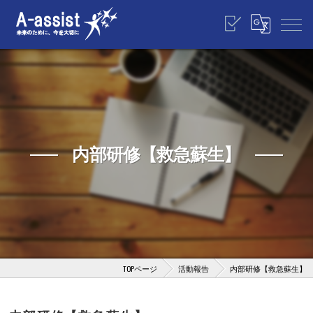
内部研修【救急蘇生】
TOPページ
活動報告
内部研修【救急蘇生】