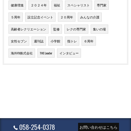
健康増進
２０２４年
福祉
スペシャリスト
専門家
５周年
設立記念イベント
２０周年
みんなの介護
高齢者レクリエーション
監修
レクの専門家
集いの場
女性セブン
週刊誌
小学館
指トレ
６周年
海外FX株式会社
THE Leader
インタビュー
058-254-0378
お問い合わせはこちら