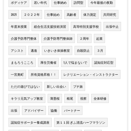
ボディケア
若い年代
仕事納め
訪問型
今年最後の夜勤
2021
２０２２年
仕事始め
高齢者
体力測定
共同研究
年度末授業
総合生活支援技術演習
高等特別支援学校
出張中止
介護予防専門整体
介護予防専門整体師
２周年
起業
アシスト
邁進
いきいき体操教室
自殺防止
３月
まもろうこころ
厚生労働省
1人で悩まないで
認知症対応型
一宮奥町
所有資格昇格！！
レクリエーション・インストラクター
ただの遊びではない
新しい出会い
プチ旅
キラリ元気アップ教室
薄墨桜
根尾
視察
全体研修
出張
アドバイザー
協働
パートナー
認知症サポーター養成講座
第１１回 ぎふ清流ハーフマラソン