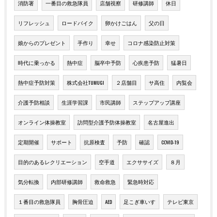
消防署
一番目の救急隊員
店舗視察
研修講師
休日
リフレッシュ
ロードバイク
卵かけごはん
父の日
娘からのプレゼント
手作り
幸せ
コロナ感染防止対策
時代に乗っかる
熱中症
脳卒中予防
心疾患予防
猛暑日
熱中症予防対策
株式会社TUMUGI
２店舗目
サ高住
内覧会
介護予防相談
生涯学習課
市民講師
ステップアップ講座
オンライン体操教室
訪問型介護予防体操教室
名古屋進出
定期開催
サポート
抗原検査
予防
確認
COVID-19
目的のあるレクリエーション
空手道
エクササイズ
８月
気分転換
内部研修講師
救命救急
緊急時対応
１番目の救急隊員
胸骨圧迫
AED
足こぎ車いす
テレビ東京