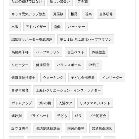
ただの遊びではない
新しい出会い
プチ旅
キラリ元気アップ教室
薄墨桜
根尾
視察
全体研修
出張
アドバイザー
協働
パートナー
認知症サポーター養成講座
第１１回 ぎふ清流ハーフマラソン
高橋尚子杯
ハーフマラソン
自己ベスト
体操教室
リピーター
健康経営
バランスボール
GW終了
健康運動指導士
ウォーキング
子ども会指導者
インリーダー
青少年教育
上級レクリエーション・インストラクター
ボトムアップ
第3の目
入浴ケア
リスクマネジメント
経験則
プライベート
子ども
成長
プチ同窓会
設立３周年
参議院議員選挙
国民の義務
普通救命講習