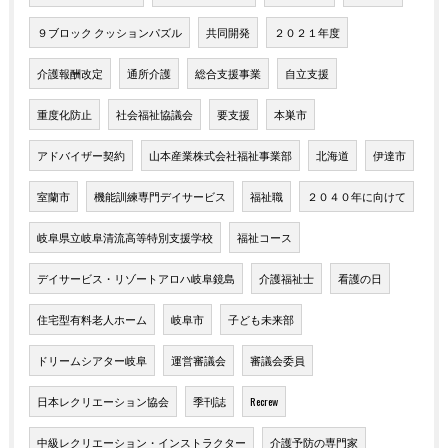
９ブロック クッションパズル
共同開発
２０２１年度
介護報酬改定
通所介護
総合支援事業
自立支援
重度化防止
社会福祉協議会
要支援
本巣市
アドバイザー契約
山本産業株式会社福祉事業部
北海道
伊達市
室蘭市
機能訓練専門デイサービス
福祉職
２０４０年に向けて
岐阜県立岐阜清流高等特別支援学校
福祉コース
デイサービス・リゾートアロハ岐阜鏡島
介護福祉士
看護の日
住宅型有料老人ホーム
岐阜市
子ども未来部
ドリームシアター岐阜
運営審議会
審議会委員
日本レクリエーション協会
季刊誌
Recrew
中級レクリエーション・インストラクター
介護予防の専門家