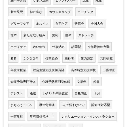
新生児死
前に進む
カウンセリング
コーチング
グリーフケア
ホスピス
在宅ケア
研究会
全国大会
熊本
新たな取り組み
施術
整体
ストレッチ
ボディケア
若い年代
仕事納め
訪問型
今年最後の夜勤
2021
２０２２年
仕事始め
高齢者
体力測定
共同研究
年度末授業
総合生活支援技術演習
高等特別支援学校
出張中止
介護予防専門整体
介護予防専門整体師
２周年
起業
アシスト
邁進
いきいき体操教室
自殺防止
３月
まもろうこころ
厚生労働省
1人で悩まないで
認知症対応型
一宮奥町
所有資格昇格！！
レクリエーション・インストラクター