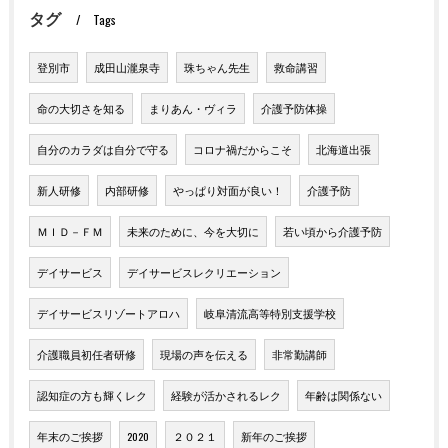
タグ
Tags
登別市
成田山瀧泉寺
珠ちゃん先生
救命講習
命の大切さを知る
まりあん・ヴィラ
介護予防体操
自分のカラダは自分で守る
コロナ禍だからこそ
北海道出張
新人研修
内部研修
やっぱり対面が良い！
介護予防
ＭＩＤ－ＦＭ
未来のために、今を大切に
若い頃から介護予防
デイサービス
デイサービスレクリエーション
デイサービスリゾートアロハ
岐阜清流高等特別支援学校
介護職員初任者研修
現場の声を伝える
非常勤講師
認知症の方も輝くレク
経験が活かされるレク
年齢は関係ない
年末のご挨拶
2020
２０２１
新年のご挨拶