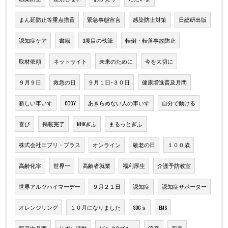
まん延防止等重点措置
緊急事態宣言
感染防止対策
日総研出版
認知症ケア
書籍
3度目の執筆
転倒・転落事故防止
取材依頼
ネットサイト
未来のために
今を大切に
９月９日
救急の日
９月１日~３０日
健康増進普及月間
新しい車いす
COGY
あきらめない人の車いす
自分で動ける
喜び
掲載完了
NHKぎふ
まるっとぎふ
株式会社エブリ・プラス
オンライン
敬老の日
１００歳
高齢化率
世界一
高齢者就業
福利厚生
介護予防教室
世界アルツハイマーデー
９月２１日
認知症
認知症サポーター
オレンジリング
１０月になりました
SDGｓ
EMS
脳卒中月間
リボン活動
ピンク&ブルー
流産
死産