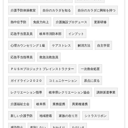
介護予防体操教室
自分のカラダを知る
自分のカラダに興味を持つ
熱中症予防
免疫力向上
介護施設プロデュース
更新研修
応急手当普及員
岐阜市消防本部
インプット
心理カウンセリング１級
ケアストレス
解消方法
自主学習
応急手当指導員
救急法救急員
ＰＵＳＨプロジェクト プレインストラクター
一次救命処置
ガイドライン２０２０
コミュニケーション
原点に戻る
レクリエーション指導
岐阜県レクリエーション協会
講師派遣事業
介護福祉士会
岐阜県
業務提携
異業種連携
新しい介護予防
地域密着
家族の在り方
シトラスリボン
感染防止
差別しない
おかえり
ただいま