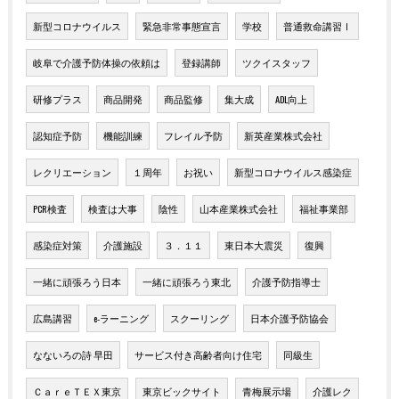
新型コロナウイルス
緊急非常事態宣言
学校
普通救命講習Ⅰ
岐阜で介護予防体操の依頼は
登録講師
ツクイスタッフ
研修プラス
商品開発
商品監修
集大成
ADL向上
認知症予防
機能訓練
フレイル予防
新英産業株式会社
レクリエーション
１周年
お祝い
新型コロナウイルス感染症
PCR検査
検査は大事
陰性
山本産業株式会社
福祉事業部
感染症対策
介護施設
３．１１
東日本大震災
復興
一緒に頑張ろう日本
一緒に頑張ろう東北
介護予防指導士
広島講習
e-ラーニング
スクーリング
日本介護予防協会
なないろの詩 早田
サービス付き高齢者向け住宅
同級生
ＣａｒｅＴＥＸ東京
東京ビックサイト
青梅展示場
介護レク