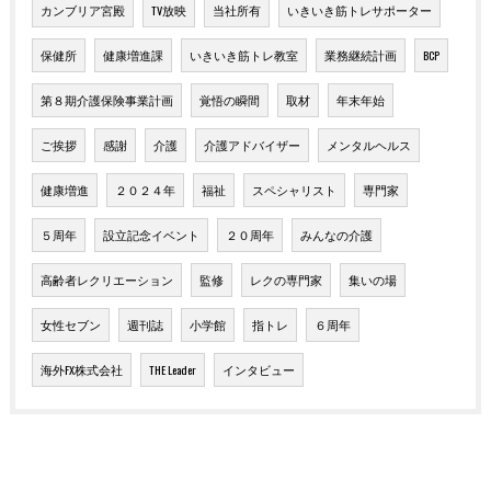
カンブリア宮殿
TV放映
当社所有
いきいき筋トレサポーター
保健所
健康増進課
いきいき筋トレ教室
業務継続計画
BCP
第８期介護保険事業計画
覚悟の瞬間
取材
年末年始
ご挨拶
感謝
介護
介護アドバイザー
メンタルヘルス
健康増進
２０２４年
福祉
スペシャリスト
専門家
５周年
設立記念イベント
２０周年
みんなの介護
高齢者レクリエーション
監修
レクの専門家
集いの場
女性セブン
週刊誌
小学館
指トレ
６周年
海外FX株式会社
THE Leader
インタビュー