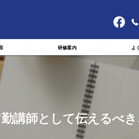
容
研修案内
よ
料金
スケジュール
講義を受けた人の声
常勤講師として伝えるべき