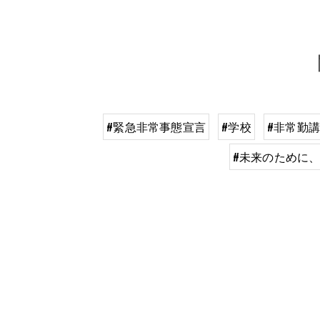
#緊急非常事態宣言
#学校
#非常勤
#未来のために