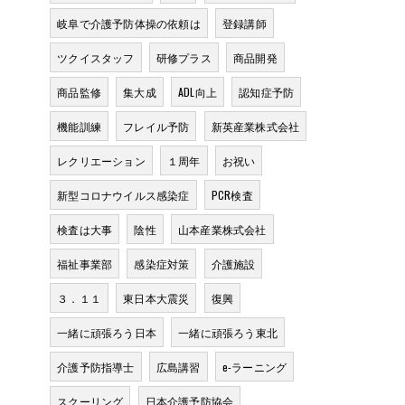
岐阜で介護予防体操の依頼は
登録講師
ツクイスタッフ
研修プラス
商品開発
商品監修
集大成
ADL向上
認知症予防
機能訓練
フレイル予防
新英産業株式会社
レクリエーション
１周年
お祝い
新型コロナウイルス感染症
PCR検査
検査は大事
陰性
山本産業株式会社
福祉事業部
感染症対策
介護施設
３．１１
東日本大震災
復興
一緒に頑張ろう日本
一緒に頑張ろう東北
介護予防指導士
広島講習
e-ラーニング
スクーリング
日本介護予防協会