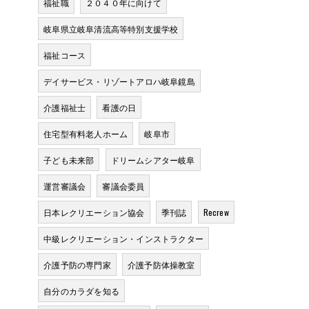
福祉職
２０４０年に向けて
岐阜県立岐阜清流高等特別支援学校
福祉コース
デイサービス・リゾートアロハ岐阜鏡島
介護福祉士
看護の日
住宅型有料老人ホーム
岐阜市
子ども未来部
ドリームシアター岐阜
運営審議会
審議会委員
日本レクリエーション協会
季刊誌
Recrew
中級レクリエーション・インストラクター
介護予防の専門家
介護予防体操教室
自分のカラダを知る