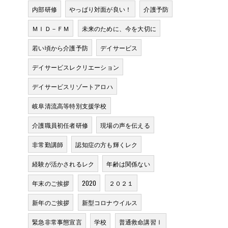
内部研修
やっぱり対面が良い！
介護予防
ＭＩＤ－ＦＭ
未来のために、今を大切に
若い頃から介護予防
デイサービス
デイサービスレクリエーション
デイサービスリゾートアロハ
岐阜清流高等特別支援学校
介護職員初任者研修
現場の声を伝える
非常勤講師
認知症の方も輝くレク
経験が活かされるレク
年齢は関係ない
年末のご挨拶
2020
２０２１
新年のご挨拶
新型コロナウイルス
緊急非常事態宣言
学校
普通救命講習Ⅰ