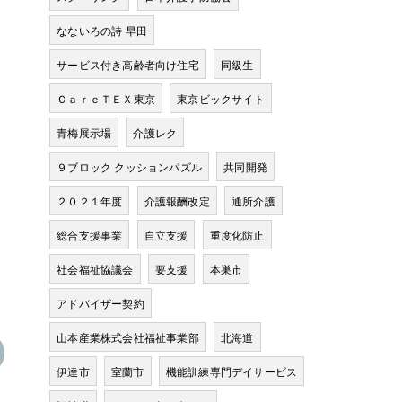
なないろの詩 早田
サービス付き高齢者向け住宅
同級生
ＣａｒｅＴＥＸ東京
東京ビックサイト
青梅展示場
介護レク
９ブロック クッションパズル
共同開発
２０２１年度
介護報酬改定
通所介護
総合支援事業
自立支援
重度化防止
社会福祉協議会
要支援
本巣市
アドバイザー契約
山本産業株式会社福祉事業部
北海道
伊達市
室蘭市
機能訓練専門デイサービス