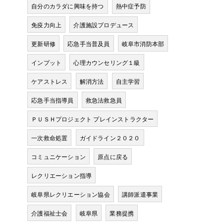
自分のカラダに興味を持つ
熱中症予防
免疫力向上
介護施設プロデュース
更新研修
応急手当普及員
岐阜市消防本部
インプット
心理カウンセリング１級
ケアストレス
解消方法
自主学習
応急手当指導員
救急法救急員
ＰＵＳＨプロジェクト プレインストラクター
一次救命処置
ガイドライン２０２０
コミュニケーション
原点に戻る
レクリエーション指導
岐阜県レクリエーション協会
講師派遣事業
介護福祉士会
岐阜県
業務提携