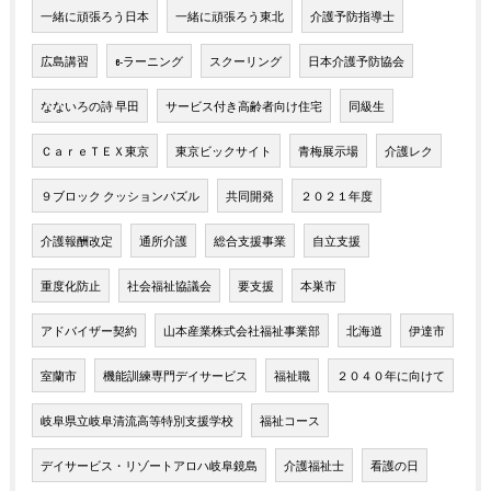
一緒に頑張ろう日本
一緒に頑張ろう東北
介護予防指導士
広島講習
e-ラーニング
スクーリング
日本介護予防協会
なないろの詩 早田
サービス付き高齢者向け住宅
同級生
ＣａｒｅＴＥＸ東京
東京ビックサイト
青梅展示場
介護レク
９ブロック クッションパズル
共同開発
２０２１年度
介護報酬改定
通所介護
総合支援事業
自立支援
重度化防止
社会福祉協議会
要支援
本巣市
アドバイザー契約
山本産業株式会社福祉事業部
北海道
伊達市
室蘭市
機能訓練専門デイサービス
福祉職
２０４０年に向けて
岐阜県立岐阜清流高等特別支援学校
福祉コース
デイサービス・リゾートアロハ岐阜鏡島
介護福祉士
看護の日