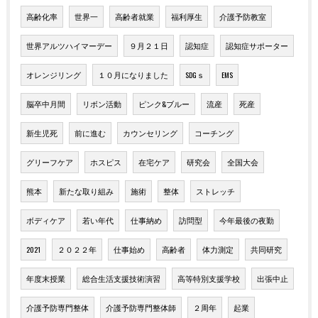
高齢化率
世界一
高齢者就業
福利厚生
介護予防教室
世界アルツハイマーデー
９月２１日
認知症
認知症サポーター
オレンジリング
１０月になりました
SDGｓ
EMS
脳卒中月間
リボン活動
ピンク&ブルー
流産
死産
新生児死
前に進む
カウンセリング
コーチング
グリーフケア
ホスピス
在宅ケア
研究会
全国大会
熊本
新たな取り組み
施術
整体
ストレッチ
ボディケア
若い年代
仕事納め
訪問型
今年最後の夜勤
2021
２０２２年
仕事始め
高齢者
体力測定
共同研究
年度末授業
総合生活支援技術演習
高等特別支援学校
出張中止
介護予防専門整体
介護予防専門整体師
２周年
起業