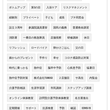
ボトムアップ
第3の目
入浴ケア
リスクマネジメント
経験則
プライベート
子ども
成長
プチ同窓会
設立３周年
参議院議員選挙
国民の義務
普通救命講習
消防署
一番目の救急隊員
店舗視察
研修講師
休日
リフレッシュ
ロードバイク
卵かけごはん
父の日
娘からのプレゼント
手作り
幸せ
コロナ感染防止対策
時代に乗っかる
熱中症
脳卒中予防
心疾患予防
猛暑日
熱中症予防対策
株式会社TUMUGI
２店舗目
サ高住
内覧会
介護予防相談
生涯学習課
市民講師
ステップアップ講座
オンライン体操教室
訪問型介護予防体操教室
名古屋進出
定期開催
サポート
抗原検査
予防
確認
COVID-19