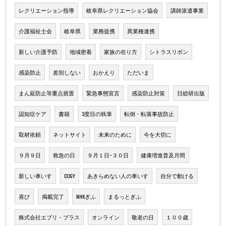
レクリエーション指導
岐阜県レクリエーション協会
講師派遣事業
介護福祉士会
岐阜県
業務提携
異業種連携
新しい介護予防
地域密着
家族の在り方
シトラスリボン
感染防止
差別しない
おかえり
ただいま
まん延防止等重点措置
緊急事態宣言
感染防止対策
日総研出版
認知症ケア
書籍
3度目の執筆
転倒・転落事故防止
取材依頼
ネットサイト
未来のために
今を大切に
９月９日
救急の日
９月１日~３０日
健康増進普及月間
新しい車いす
COGY
あきらめない人の車いす
自分で動ける
喜び
掲載完了
NHKぎふ
まるっとぎふ
株式会社エブリ・プラス
オンライン
敬老の日
１００歳