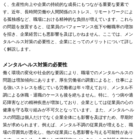
く、生産性向上や企業の持続的な成長にもつながる重要な要素で
す。近年、長時間労働や人間関係のストレス、リモートワークによ
る孤独感など、職場における精神的な負担が増えています。これら
の問題を放置すると、従業員のパフォーマンス低下や離職率の増加
を招き、企業経営にも悪影響を及ぼしかねません。ここでは、メン
タルヘルス対策の必要性と、企業にとってのメリットについて詳し
く解説します。
メンタルヘルス対策の必要性
働く環境の変化や社会的な要因により、職場でのメンタルヘルスの
問題は増加傾向にあります。厚生労働省の調査によると、仕事によ
る強いストレスを感じている労働者は年々増えており、メンタル不
調による休職・退職のケースも後を絶ちません。特に、うつ病や適
応障害などの精神疾患が増加しており、企業としては従業員の心の
健康を守る取り組みが不可欠となっています。 また、メンタルヘル
スの問題は個人だけでなく企業全体にも影響を及ぼすため、早期対
策が求められます。例えば、メンタル不調の従業員が増えると、職
場の雰囲気が悪化し、他の従業員にも悪影響を与える可能性があり