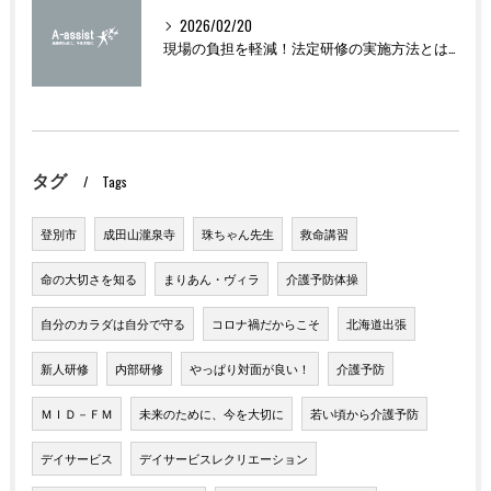
2026/02/20
現場の負担を軽減！法定研修の実施方法とは？
タグ
Tags
登別市
成田山瀧泉寺
珠ちゃん先生
救命講習
命の大切さを知る
まりあん・ヴィラ
介護予防体操
自分のカラダは自分で守る
コロナ禍だからこそ
北海道出張
新人研修
内部研修
やっぱり対面が良い！
介護予防
ＭＩＤ－ＦＭ
未来のために、今を大切に
若い頃から介護予防
デイサービス
デイサービスレクリエーション