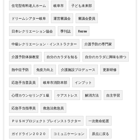
住宅型有料老人ホーム
岐阜市
子ども未来部
ドリームシアター岐阜
運営審議会
審議会委員
日本レクリエーション協会
季刊誌
Recrew
中級レクリエーション・インストラクター
介護予防の専門家
介護予防体操教室
自分のカラダを知る
自分のカラダに興味を持つ
熱中症予防
免疫力向上
介護施設プロデュース
更新研修
応急手当普及員
岐阜市消防本部
インプット
心理カウンセリング１級
ケアストレス
解消方法
自主学習
応急手当指導員
救急法救急員
ＰＵＳＨプロジェクト プレインストラクター
一次救命処置
ガイドライン２０２０
コミュニケーション
原点に戻る