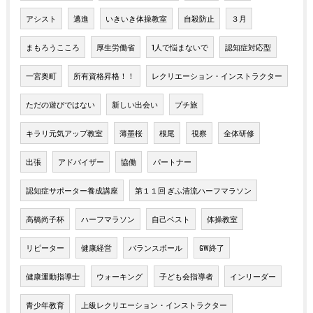
アシスト
邁進
いきいき体操教室
自殺防止
３月
まもろうこころ
厚生労働省
1人で悩まないで
認知症対応型
一宮奥町
所有資格昇格！！
レクリエーション・インストラクター
ただの遊びではない
新しい出会い
プチ旅
キラリ元気アップ教室
薄墨桜
根尾
視察
全体研修
出張
アドバイザー
協働
パートナー
認知症サポーター養成講座
第１１回 ぎふ清流ハーフマラソン
高橋尚子杯
ハーフマラソン
自己ベスト
体操教室
リピーター
健康経営
バランスボール
GW終了
健康運動指導士
ウォーキング
子ども会指導者
インリーダー
青少年教育
上級レクリエーション・インストラクター