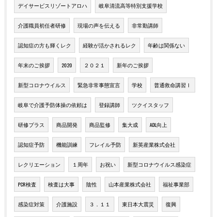
デイサービスリゾートアロハ
岐阜清流高等特別支援学校
介護職員初任者研修
現場の声を伝える
非常勤講師
認知症の方も輝くレク
経験が活かされるレク
年齢は関係ない
年末のご挨拶
2020
２０２１
新年のご挨拶
新型コロナウイルス
緊急非常事態宣言
学校
普通救命講習Ⅰ
岐阜で介護予防体操の依頼は
登録講師
ツクイスタッフ
研修プラス
商品開発
商品監修
集大成
ADL向上
認知症予防
機能訓練
フレイル予防
新英産業株式会社
レクリエーション
１周年
お祝い
新型コロナウイルス感染症
PCR検査
検査は大事
陰性
山本産業株式会社
福祉事業部
感染症対策
介護施設
３．１１
東日本大震災
復興