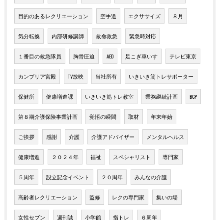
目的のあるレクリエーション
空手道
エクササイズ
８月
気分転換
内部研修講師
救命救急
緊急時対応
１番目の救急隊員
胸骨圧迫
AED
足こぎ車いす
テレビ東京
カンブリア宮殿
TV放映
当社所有
いきいき筋トレサポーター
保健所
健康増進課
いきいき筋トレ教室
業務継続計画
BCP
第８期介護保険事業計画
覚悟の瞬間
取材
年末年始
ご挨拶
感謝
介護
介護アドバイザー
メンタルヘルス
健康増進
２０２４年
福祉
スペシャリスト
専門家
５周年
設立記念イベント
２０周年
みんなの介護
高齢者レクリエーション
監修
レクの専門家
集いの場
女性セブン
週刊誌
小学館
指トレ
６周年