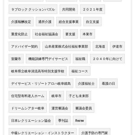
９ブロック クッションパズル
共同開発
２０２１年度
介護報酬改定
通所介護
総合支援事業
自立支援
重度化防止
社会福祉協議会
要支援
本巣市
アドバイザー契約
山本産業株式会社福祉事業部
北海道
伊達市
室蘭市
機能訓練専門デイサービス
福祉職
２０４０年に向けて
岐阜県立岐阜清流高等特別支援学校
福祉コース
デイサービス・リゾートアロハ岐阜鏡島
介護福祉士
看護の日
住宅型有料老人ホーム
岐阜市
子ども未来部
ドリームシアター岐阜
運営審議会
審議会委員
日本レクリエーション協会
季刊誌
Recrew
中級レクリエーション・インストラクター
介護予防の専門家