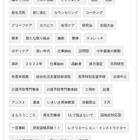
新生児死
前に進む
カウンセリング
コーチング
グリーフケア
ホスピス
在宅ケア
研究会
全国大会
熊本
新たな取り組み
施術
整体
ストレッチ
ボディケア
若い年代
仕事納め
訪問型
今年最後の夜勤
2021
２０２２年
仕事始め
高齢者
体力測定
共同研究
年度末授業
総合生活支援技術演習
高等特別支援学校
出張中止
介護予防専門整体
介護予防専門整体師
２周年
起業
アシスト
邁進
いきいき体操教室
自殺防止
３月
まもろうこころ
厚生労働省
1人で悩まないで
認知症対応型
一宮奥町
所有資格昇格！！
レクリエーション・インストラクター