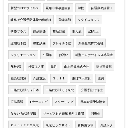
新型コロナウイルス
緊急非常事態宣言
学校
普通救命講習Ⅰ
岐阜で介護予防体操の依頼は
登録講師
ツクイスタッフ
研修プラス
商品開発
商品監修
集大成
ADL向上
認知症予防
機能訓練
フレイル予防
新英産業株式会社
レクリエーション
１周年
お祝い
新型コロナウイルス感染症
PCR検査
検査は大事
陰性
山本産業株式会社
福祉事業部
感染症対策
介護施設
３．１１
東日本大震災
復興
一緒に頑張ろう日本
一緒に頑張ろう東北
介護予防指導士
広島講習
e-ラーニング
スクーリング
日本介護予防協会
なないろの詩 早田
サービス付き高齢者向け住宅
同級生
ＣａｒｅＴＥＸ東京
東京ビックサイト
青梅展示場
介護レク