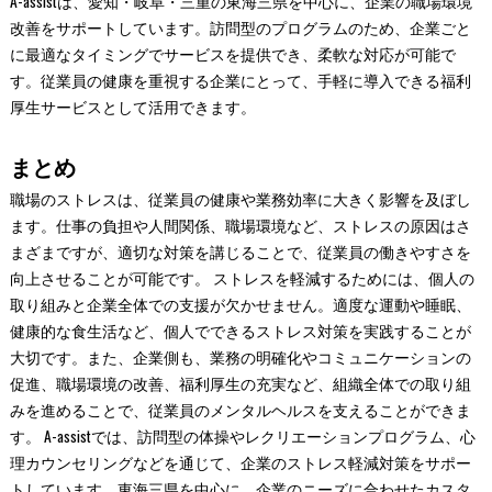
A-assistは、愛知・岐阜・三重の東海三県を中心に、企業の職場環境
改善をサポートしています。訪問型のプログラムのため、企業ごと
に最適なタイミングでサービスを提供でき、柔軟な対応が可能で
す。従業員の健康を重視する企業にとって、手軽に導入できる福利
厚生サービスとして活用できます。
まとめ
職場のストレスは、従業員の健康や業務効率に大きく影響を及ぼし
ます。仕事の負担や人間関係、職場環境など、ストレスの原因はさ
まざまですが、適切な対策を講じることで、従業員の働きやすさを
向上させることが可能です。 ストレスを軽減するためには、個人の
取り組みと企業全体での支援が欠かせません。適度な運動や睡眠、
健康的な食生活など、個人でできるストレス対策を実践することが
大切です。また、企業側も、業務の明確化やコミュニケーションの
促進、職場環境の改善、福利厚生の充実など、組織全体での取り組
みを進めることで、従業員のメンタルヘルスを支えることができま
す。 A-assistでは、訪問型の体操やレクリエーションプログラム、心
理カウンセリングなどを通じて、企業のストレス軽減対策をサポー
トしています。東海三県を中心に、企業のニーズに合わせたカスタ