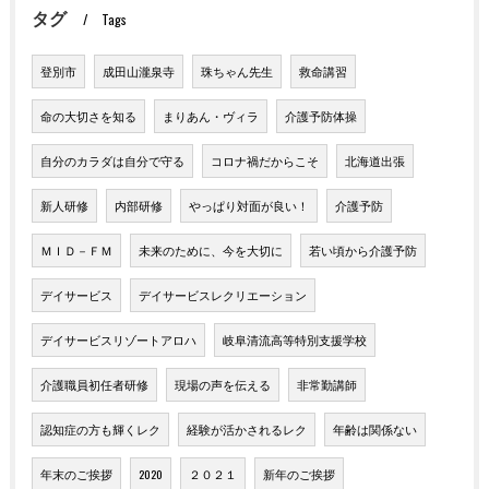
タグ
Tags
登別市
成田山瀧泉寺
珠ちゃん先生
救命講習
命の大切さを知る
まりあん・ヴィラ
介護予防体操
自分のカラダは自分で守る
コロナ禍だからこそ
北海道出張
新人研修
内部研修
やっぱり対面が良い！
介護予防
ＭＩＤ－ＦＭ
未来のために、今を大切に
若い頃から介護予防
デイサービス
デイサービスレクリエーション
デイサービスリゾートアロハ
岐阜清流高等特別支援学校
介護職員初任者研修
現場の声を伝える
非常勤講師
認知症の方も輝くレク
経験が活かされるレク
年齢は関係ない
年末のご挨拶
2020
２０２１
新年のご挨拶