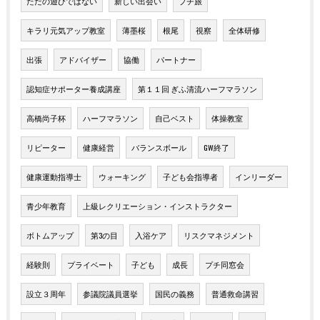
ただの遊びではない
新しい出会い
プチ旅
キラリ元気アップ教室
薄墨桜
根尾
視察
全体研修
出張
アドバイザー
協働
パートナー
認知症サポーター養成講座
第１１回 ぎふ清流ハーフマラソン
高橋尚子杯
ハーフマラソン
自己ベスト
体操教室
リピーター
健康経営
バランスボール
GW終了
健康運動指導士
ウォーキング
子ども会指導者
インリーダー
青少年教育
上級レクリエーション・インストラクター
ボトムアップ
第3の目
入浴ケア
リスクマネジメント
経験則
プライベート
子ども
成長
プチ同窓会
設立３周年
参議院議員選挙
国民の義務
普通救命講習