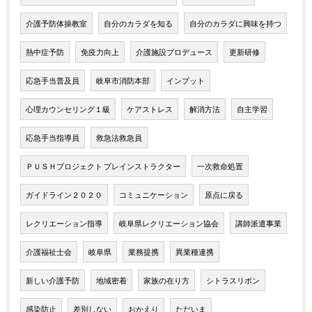
介護予防体操教室
自分のカラダを知る
自分のカラダに興味を持つ
熱中症予防
免疫力向上
介護施設プロデュース
更新研修
応急手当普及員
岐阜市消防本部
インプット
心理カウンセリング１級
ケアストレス
解消方法
自主学習
応急手当指導員
救急法救急員
ＰＵＳＨプロジェクト プレインストラクター
一次救命処置
ガイドライン２０２０
コミュニケーション
原点に戻る
レクリエーション指導
岐阜県レクリエーション協会
講師派遣事業
介護福祉士会
岐阜県
業務提携
異業種連携
新しい介護予防
地域密着
家族の在り方
シトラスリボン
感染防止
差別しない
おかえり
ただいま