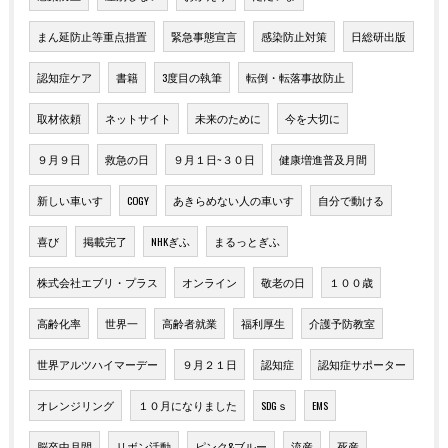
まん延防止等重点措置
緊急事態宣言
感染防止対策
日総研出版
認知症ケア
書籍
3度目の執筆
転倒・転落事故防止
取材依頼
ネットサイト
未来のために
今を大切に
９月９日
救急の日
９月１日~３０日
健康増進普及月間
新しい車いす
COGY
あきらめない人の車いす
自分で動ける
喜び
掲載完了
NHKぎふ
まるっとぎふ
株式会社エブリ・プラス
オンライン
敬老の日
１００歳
高齢化率
世界一
高齢者就業
福利厚生
介護予防教室
世界アルツハイマーデー
９月２１日
認知症
認知症サポーター
オレンジリング
１０月になりました
SDGｓ
EMS
脳卒中月間
リボン活動
ピンク&ブルー
流産
死産