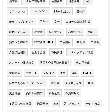
消防署
一番目の救急隊員
店舗視察
研修講師
休日
リフレッシュ
ロードバイク
卵かけごはん
父の日
娘からのプレゼント
手作り
幸せ
コロナ感染防止対策
時代に乗っかる
熱中症
脳卒中予防
心疾患予防
猛暑日
熱中症予防対策
株式会社TUMUGI
２店舗目
サ高住
内覧会
介護予防相談
生涯学習課
市民講師
ステップアップ講座
オンライン体操教室
訪問型介護予防体操教室
名古屋進出
定期開催
サポート
抗原検査
予防
確認
COVID-19
目的のあるレクリエーション
空手道
エクササイズ
８月
気分転換
内部研修講師
救命救急
緊急時対応
１番目の救急隊員
胸骨圧迫
AED
足こぎ車いす
テレビ東京