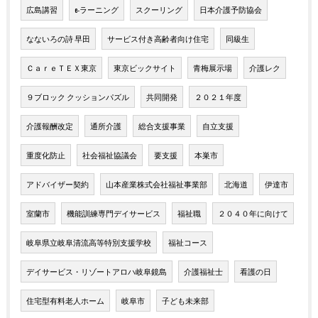
広島講習
e-ラーニング
スクーリング
日本介護予防協会
なないろの詩 早田
サービス付き高齢者向け住宅
同級生
ＣａｒｅＴＥＸ東京
東京ビックサイト
青梅展示場
介護レク
９ブロック クッションパズル
共同開発
２０２１年度
介護報酬改定
通所介護
総合支援事業
自立支援
重度化防止
社会福祉協議会
要支援
本巣市
アドバイザー契約
山本産業株式会社福祉事業部
北海道
伊達市
室蘭市
機能訓練専門デイサービス
福祉職
２０４０年に向けて
岐阜県立岐阜清流高等特別支援学校
福祉コース
デイサービス・リゾートアロハ岐阜鏡島
介護福祉士
看護の日
住宅型有料老人ホーム
岐阜市
子ども未来部