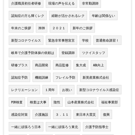
介護職員初任者研修
現場の声を伝える
非常勤講師
認知症の方も輝くレク
経験が活かされるレク
年齢は関係ない
年末のご挨拶
2020
２０２１
新年のご挨拶
新型コロナウイルス
緊急非常事態宣言
学校
普通救命講習Ⅰ
岐阜で介護予防体操の依頼は
登録講師
ツクイスタッフ
研修プラス
商品開発
商品監修
集大成
ADL向上
認知症予防
機能訓練
フレイル予防
新英産業株式会社
レクリエーション
１周年
お祝い
新型コロナウイルス感染症
PCR検査
検査は大事
陰性
山本産業株式会社
福祉事業部
感染症対策
介護施設
３．１１
東日本大震災
復興
一緒に頑張ろう日本
一緒に頑張ろう東北
介護予防指導士