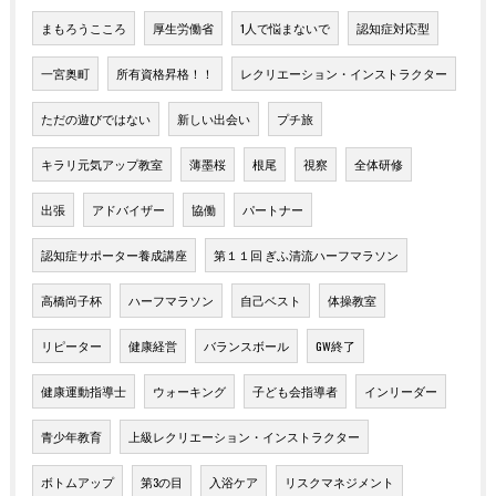
まもろうこころ
厚生労働省
1人で悩まないで
認知症対応型
一宮奥町
所有資格昇格！！
レクリエーション・インストラクター
ただの遊びではない
新しい出会い
プチ旅
キラリ元気アップ教室
薄墨桜
根尾
視察
全体研修
出張
アドバイザー
協働
パートナー
認知症サポーター養成講座
第１１回 ぎふ清流ハーフマラソン
高橋尚子杯
ハーフマラソン
自己ベスト
体操教室
リピーター
健康経営
バランスボール
GW終了
健康運動指導士
ウォーキング
子ども会指導者
インリーダー
青少年教育
上級レクリエーション・インストラクター
ボトムアップ
第3の目
入浴ケア
リスクマネジメント