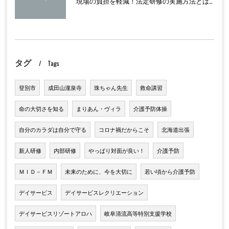
現場の負担を軽減！法定研修の実施方法とは？
タグ
Tags
登別市
成田山瀧泉寺
珠ちゃん先生
救命講習
命の大切さを知る
まりあん・ヴィラ
介護予防体操
自分のカラダは自分で守る
コロナ禍だからこそ
北海道出張
新人研修
内部研修
やっぱり対面が良い！
介護予防
ＭＩＤ－ＦＭ
未来のために、今を大切に
若い頃から介護予防
デイサービス
デイサービスレクリエーション
デイサービスリゾートアロハ
岐阜清流高等特別支援学校