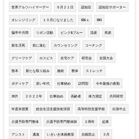
世界アルツハイマーデー
９月２１日
認知症
認知症サポーター
オレンジリング
１０月になりました
SDGｓ
EMS
脳卒中月間
リボン活動
ピンク&ブルー
流産
死産
新生児死
前に進む
カウンセリング
コーチング
グリーフケア
ホスピス
在宅ケア
研究会
全国大会
熊本
新たな取り組み
施術
整体
ストレッチ
ボディケア
若い年代
仕事納め
訪問型
今年最後の夜勤
2021
２０２２年
仕事始め
高齢者
体力測定
共同研究
年度末授業
総合生活支援技術演習
高等特別支援学校
出張中止
介護予防専門整体
介護予防専門整体師
２周年
起業
アシスト
邁進
いきいき体操教室
自殺防止
３月