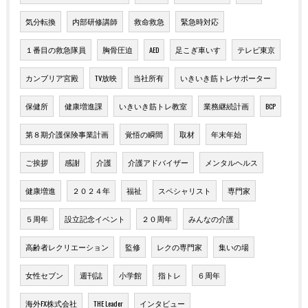
気分転換
内部研修講師
救命救急
緊急時対応
１番目の救急隊員
胸骨圧迫
AED
足こぎ車いす
テレビ東京
カンブリア宮殿
TV放映
当社所有
いきいき筋トレサポーター
保健所
健康増進課
いきいき筋トレ教室
業務継続計画
BCP
第８期介護保険事業計画
覚悟の瞬間
取材
年末年始
ご挨拶
感謝
介護
介護アドバイザー
メンタルヘルス
健康増進
２０２４年
福祉
スペシャリスト
専門家
５周年
設立記念イベント
２０周年
みんなの介護
高齢者レクリエーション
監修
レクの専門家
集いの場
女性セブン
週刊誌
小学館
指トレ
６周年
海外FX株式会社
THE Leader
インタビュー