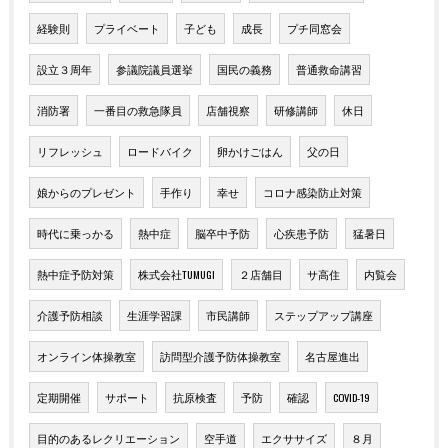
経験則
プライベート
子ども
成長
プチ同窓会
設立３周年
参議院議員選挙
国民の義務
普通救命講習
消防署
一番目の救急隊員
店舗視察
研修講師
休日
リフレッシュ
ロードバイク
卵かけごはん
父の日
娘からのプレゼント
手作り
幸せ
コロナ感染防止対策
時代に乗っかる
熱中症
脳卒中予防
心疾患予防
猛暑日
熱中症予防対策
株式会社TUMUGI
２店舗目
サ高住
内覧会
介護予防相談
生涯学習課
市民講師
ステップアップ講座
オンライン体操教室
訪問型介護予防体操教室
名古屋進出
定期開催
サポート
抗原検査
予防
確認
COVID-19
目的のあるレクリエーション
空手道
エクササイズ
８月