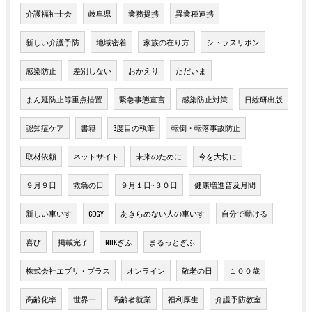
介護福祉士会
岐阜県
業務提携
異業種連携
新しい介護予防
地域密着
家族の在り方
シトラスリボン
感染防止
差別しない
おかえり
ただいま
まん延防止等重点措置
緊急事態宣言
感染防止対策
日総研出版
認知症ケア
書籍
3度目の執筆
転倒・転落事故防止
取材依頼
ネットサイト
未来のために
今を大切に
９月９日
救急の日
９月１日~３０日
健康増進普及月間
新しい車いす
COGY
あきらめない人の車いす
自分で動ける
喜び
掲載完了
NHKぎふ
まるっとぎふ
株式会社エブリ・プラス
オンライン
敬老の日
１００歳
高齢化率
世界一
高齢者就業
福利厚生
介護予防教室