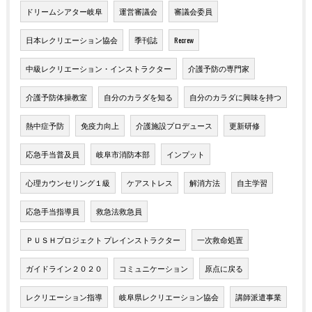
ドリームシアター岐阜
運営審議会
審議会委員
日本レクリエーション協会
季刊誌
Recrew
中級レクリエーション・インストラクター
介護予防の専門家
介護予防体操教室
自分のカラダを知る
自分のカラダに興味を持つ
熱中症予防
免疫力向上
介護施設プロデュース
更新研修
応急手当普及員
岐阜市消防本部
インプット
心理カウンセリング１級
ケアストレス
解消方法
自主学習
応急手当指導員
救急法救急員
ＰＵＳＨプロジェクト プレインストラクター
一次救命処置
ガイドライン２０２０
コミュニケーション
原点に戻る
レクリエーション指導
岐阜県レクリエーション協会
講師派遣事業