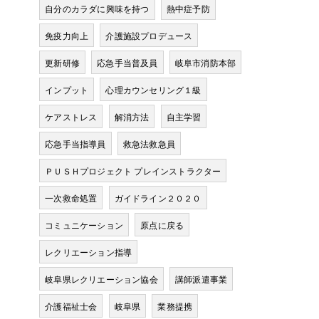
自分のカラダに興味を持つ
熱中症予防
免疫力向上
介護施設プロデュース
更新研修
応急手当普及員
岐阜市消防本部
インプット
心理カウンセリング１級
ケアストレス
解消方法
自主学習
応急手当指導員
救急法救急員
ＰＵＳＨプロジェクト プレインストラクター
一次救命処置
ガイドライン２０２０
コミュニケーション
原点に戻る
レクリエーション指導
岐阜県レクリエーション協会
講師派遣事業
介護福祉士会
岐阜県
業務提携