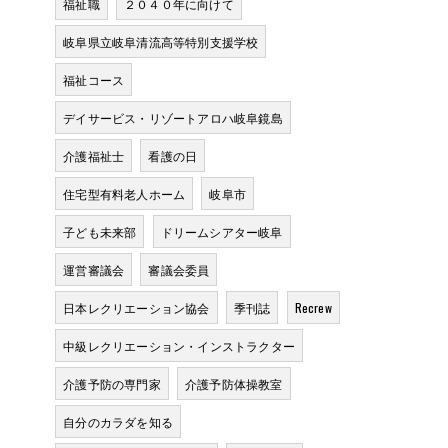
福祉職
２０４０年に向けて
岐阜県立岐阜清流高等特別支援学校
福祉コース
デイサービス・リゾートアロハ岐阜鏡島
介護福祉士
看護の日
住宅型有料老人ホーム
岐阜市
子ども未来部
ドリームシアター岐阜
運営審議会
審議会委員
日本レクリエーション協会
季刊誌
Recrew
中級レクリエーション・インストラクター
介護予防の専門家
介護予防体操教室
自分のカラダを知る