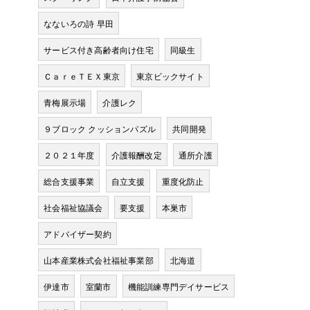
なないろの詩 早田
サービス付き高齢者向け住宅
同級生
ＣａｒｅＴＥＸ東京
東京ビックサイト
青梅展示場
介護レク
９ブロック クッションパズル
共同開発
２０２１年度
介護報酬改定
通所介護
総合支援事業
自立支援
重度化防止
社会福祉協議会
要支援
本巣市
アドバイザー契約
山本産業株式会社福祉事業部
北海道
伊達市
室蘭市
機能訓練専門デイサービス