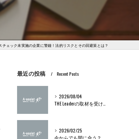
スチェック未実施の企業に警鐘！法的リスクとその回避策とは？
最近の投稿
Recent Posts
2026/08/04
THE Leaderの取材を受けました
の
2026/02/25
今からでも間に合う？ブライト500取得条件をわかりやすく解説