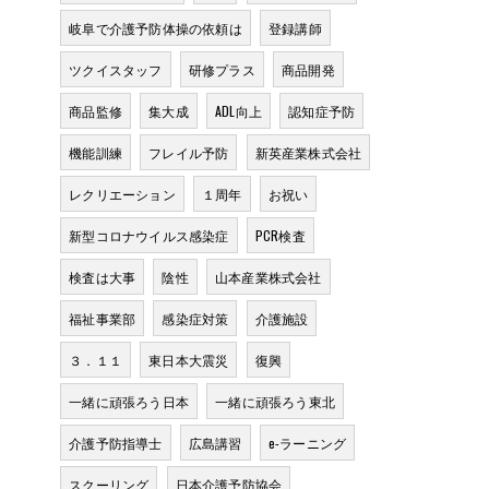
岐阜で介護予防体操の依頼は
登録講師
ツクイスタッフ
研修プラス
商品開発
商品監修
集大成
ADL向上
認知症予防
機能訓練
フレイル予防
新英産業株式会社
レクリエーション
１周年
お祝い
新型コロナウイルス感染症
PCR検査
検査は大事
陰性
山本産業株式会社
福祉事業部
感染症対策
介護施設
３．１１
東日本大震災
復興
一緒に頑張ろう日本
一緒に頑張ろう東北
介護予防指導士
広島講習
e-ラーニング
スクーリング
日本介護予防協会