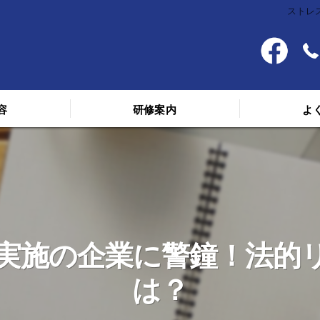
ストレ
容
研修案内
よ
料金
スケジュール
講義を受けた人の声
実施の企業に警鐘！法的
は？