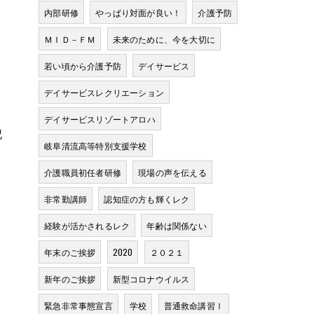
内部研修
やっぱり対面が良い！
介護予防
ＭＩＤ－ＦＭ
未来のために、今を大切に
若い頃から介護予防
デイサービス
デイサービスレクリエーション
デイサービスリゾートアロハ
記
岐阜清流高等特別支援学校
介護職員初任者研修
現場の声を伝える
非常勤講師
認知症の方も輝くレク
経験が活かされるレク
年齢は関係ない
年末のご挨拶
2020
２０２１
新年のご挨拶
新型コロナウイルス
緊急非常事態宣言
学校
普通救命講習Ⅰ