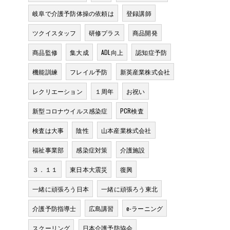
岐阜で介護予防体操の依頼は
登録講師
ツクイスタッフ
研修プラス
商品開発
商品監修
集大成
ADL向上
認知症予防
機能訓練
フレイル予防
新英産業株式会社
レクリエーション
１周年
お祝い
リ
新型コロナウイルス感染症
PCR検査
検査は大事
陰性
山本産業株式会社
福祉事業部
感染症対策
介護施設
３．１１
東日本大震災
復興
一緒に頑張ろう日本
一緒に頑張ろう東北
介護予防指導士
広島講習
e-ラーニング
スクーリング
日本介護予防協会