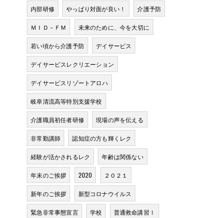
内部研修
やっぱり対面が良い！
介護予防
ＭＩＤ－ＦＭ
未来のために、今を大切に
若い頃から介護予防
デイサービス
デイサービスレクリエーション
ト
デイサービスリゾートアロハ
岐阜清流高等特別支援学校
介護職員初任者研修
現場の声を伝える
非常勤講師
認知症の方も輝くレク
経験が活かされるレク
年齢は関係ない
年末のご挨拶
2020
２０２１
新年のご挨拶
新型コロナウイルス
品
緊急非常事態宣言
学校
普通救命講習Ⅰ