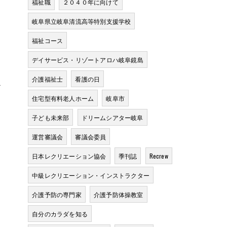
福祉職
２０４０年に向けて
岐阜県立岐阜清流高等特別支援学校
福祉コース
デイサービス・リゾートアロハ岐阜鏡島
介護福祉士
看護の日
必
住宅型有料老人ホーム
岐阜市
子ども未来部
ドリームシアター岐阜
運営審議会
審議会委員
日本レクリエーション協会
季刊誌
Recrew
中級レクリエーション・インストラクター
介護予防の専門家
介護予防体操教室
と
自分のカラダを知る