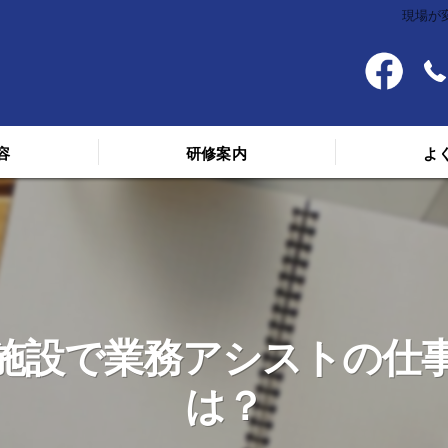
現場が
容
研修案内
よ
料金
スケジュール
講義を受けた人の声
施設で業務アシストの仕
は？