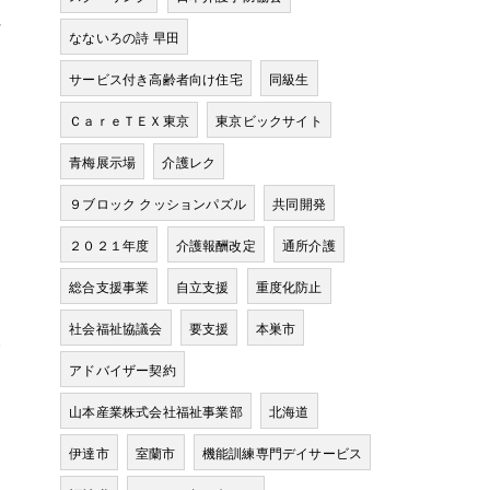
任
なないろの詩 早田
サービス付き高齢者向け住宅
同級生
ＣａｒｅＴＥＸ東京
東京ビックサイト
青梅展示場
介護レク
９ブロック クッションパズル
共同開発
２０２１年度
介護報酬改定
通所介護
総合支援事業
自立支援
重度化防止
社会福祉協議会
要支援
本巣市
人
アドバイザー契約
山本産業株式会社福祉事業部
北海道
伊達市
室蘭市
機能訓練専門デイサービス