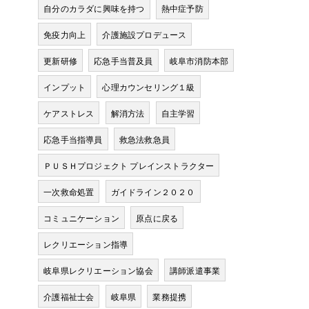
自分のカラダに興味を持つ
熱中症予防
免疫力向上
介護施設プロデュース
更新研修
応急手当普及員
岐阜市消防本部
インプット
心理カウンセリング１級
ケアストレス
解消方法
自主学習
中
応急手当指導員
救急法救急員
ＰＵＳＨプロジェクト プレインストラクター
一次救命処置
ガイドライン２０２０
コミュニケーション
原点に戻る
レクリエーション指導
岐阜県レクリエーション協会
講師派遣事業
介護福祉士会
岐阜県
業務提携
う