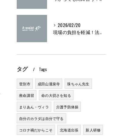
務
2026/02/20
現場の負担を軽減！法定研修の実施方法とは？
タグ
Tags
登別市
成田山瀧泉寺
珠ちゃん先生
の
救命講習
命の大切さを知る
まりあん・ヴィラ
介護予防体操
自分のカラダは自分で守る
コロナ禍だからこそ
北海道出張
新人研修