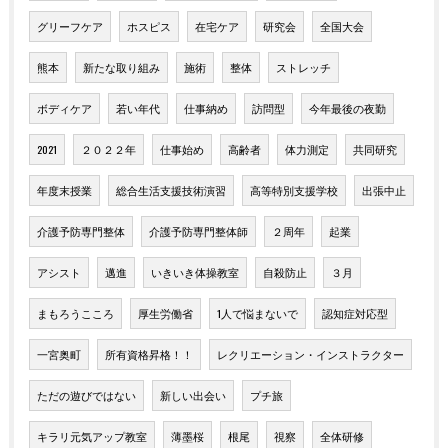
グリーフケア
ホスピス
在宅ケア
研究会
全国大会
熊本
新たな取り組み
施術
整体
ストレッチ
ボディケア
若い年代
仕事納め
訪問型
今年最後の夜勤
2021
２０２２年
仕事始め
高齢者
体力測定
共同研究
年度末授業
総合生活支援技術演習
高等特別支援学校
出張中止
介護予防専門整体
介護予防専門整体師
２周年
起業
アシスト
邁進
いきいき体操教室
自殺防止
３月
まもろうこころ
厚生労働省
1人で悩まないで
認知症対応型
一宮奥町
所有資格昇格！！
レクリエーション・インストラクター
ただの遊びではない
新しい出会い
プチ旅
キラリ元気アップ教室
薄墨桜
根尾
視察
全体研修