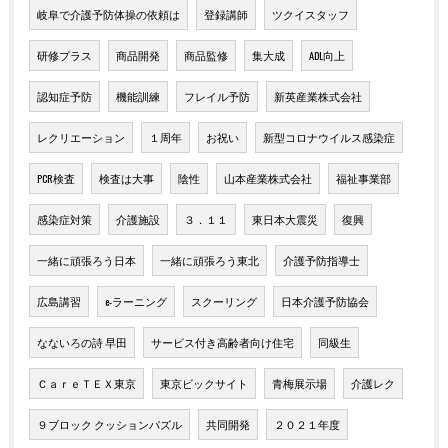
岐阜で介護予防体操の依頼は
登録講師
ツクイスタッフ
研修プラス
商品開発
商品監修
集大成
ADL向上
認知症予防
機能訓練
フレイル予防
新英産業株式会社
レクリエーション
１周年
お祝い
新型コロナウイルス感染症
PCR検査
検査は大事
陰性
山本産業株式会社
福祉事業部
感染症対策
介護施設
３．１１
東日本大震災
復興
一緒に頑張ろう日本
一緒に頑張ろう東北
介護予防指導士
広島講習
e-ラーニング
スクーリング
日本介護予防協会
なないろの詩 早田
サービス付き高齢者向け住宅
同級生
ＣａｒｅＴＥＸ東京
東京ビックサイト
青梅展示場
介護レク
９ブロック クッションパズル
共同開発
２０２１年度