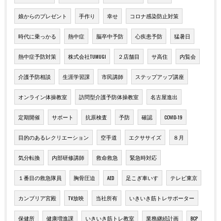
娘からのプレゼント
手作り
幸せ
コロナ感染防止対策
時代に乗っかる
熱中症
脳卒中予防
心疾患予防
猛暑日
熱中症予防対策
株式会社TUMUGI
２店舗目
サ高住
内覧会
介護予防相談
生涯学習課
市民講師
ステップアップ講座
オンライン体操教室
訪問型介護予防体操教室
名古屋進出
定期開催
サポート
抗原検査
予防
確認
COVID-19
目的のあるレクリエーション
空手道
エクササイズ
８月
気分転換
内部研修講師
救命救急
緊急時対応
１番目の救急隊員
胸骨圧迫
AED
足こぎ車いす
テレビ東京
カンブリア宮殿
TV放映
当社所有
いきいき筋トレサポーター
保健所
健康増進課
いきいき筋トレ教室
業務継続計画
BCP