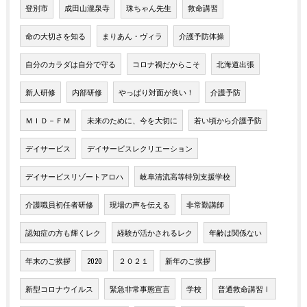
登別市
成田山瀧泉寺
珠ちゃん先生
救命講習
命の大切さを知る
まりあん・ヴィラ
介護予防体操
自分のカラダは自分で守る
コロナ禍だからこそ
北海道出張
新人研修
内部研修
やっぱり対面が良い！
介護予防
ＭＩＤ－ＦＭ
未来のために、今を大切に
若い頃から介護予防
デイサービス
デイサービスレクリエーション
デイサービスリゾートアロハ
岐阜清流高等特別支援学校
介護職員初任者研修
現場の声を伝える
非常勤講師
認知症の方も輝くレク
経験が活かされるレク
年齢は関係ない
年末のご挨拶
2020
２０２１
新年のご挨拶
新型コロナウイルス
緊急非常事態宣言
学校
普通救命講習Ⅰ