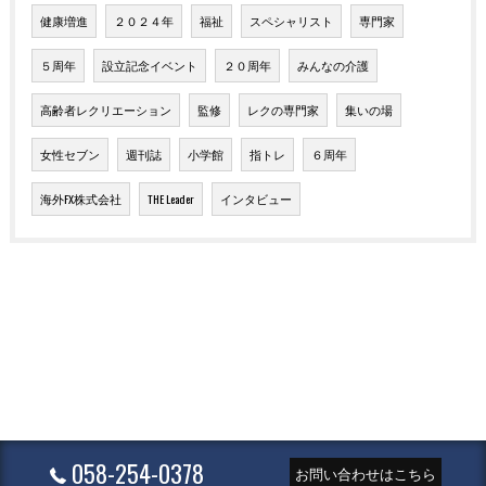
健康増進
２０２４年
福祉
スペシャリスト
専門家
５周年
設立記念イベント
２０周年
みんなの介護
高齢者レクリエーション
監修
レクの専門家
集いの場
女性セブン
週刊誌
小学館
指トレ
６周年
海外FX株式会社
THE Leader
インタビュー
058-254-0378
お問い合わせはこちら