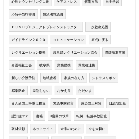
心理カウンセリング１級
ケアストレス
解消方法
自主学習
応急手当指導員
救急法救急員
ＰＵＳＨプロジェクト プレインストラクター
一次救命処置
ガイドライン２０２０
コミュニケーション
原点に戻る
レクリエーション指導
岐阜県レクリエーション協会
講師派遣事業
介護福祉士会
岐阜県
業務提携
異業種連携
新しい介護予防
地域密着
家族の在り方
シトラスリボン
感染防止
差別しない
おかえり
ただいま
まん延防止等重点措置
緊急事態宣言
感染防止対策
日総研出版
認知症ケア
書籍
3度目の執筆
転倒・転落事故防止
取材依頼
ネットサイト
未来のために
今を大切に