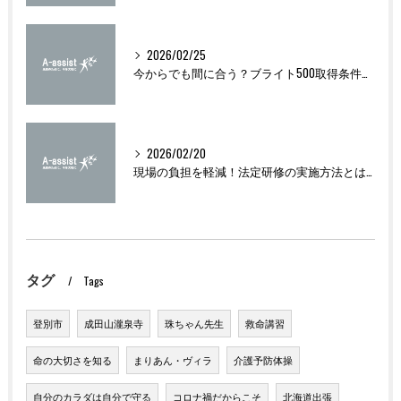
2026/02/25
今からでも間に合う？ブライト500取得条件をわかりやすく解説
2026/02/20
現場の負担を軽減！法定研修の実施方法とは？
タグ
Tags
登別市
成田山瀧泉寺
珠ちゃん先生
救命講習
命の大切さを知る
まりあん・ヴィラ
介護予防体操
自分のカラダは自分で守る
コロナ禍だからこそ
北海道出張