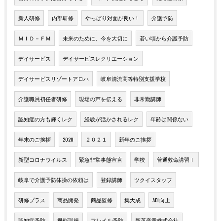
新人研修
内部研修
やっぱり対面が良い！
介護予防
ＭＩＤ－ＦＭ
未来のために、今を大切に
若い頃から介護予防
デイサービス
デイサービスレクリエーション
デイサービスリゾートアロハ
岐阜清流高等特別支援学校
介護職員初任者研修
現場の声を伝える
非常勤講師
認知症の方も輝くレク
経験が活かされるレク
年齢は関係ない
年末のご挨拶
2020
２０２１
新年のご挨拶
新型コロナウイルス
緊急非常事態宣言
学校
普通救命講習Ⅰ
岐阜で介護予防体操の依頼は
登録講師
ツクイスタッフ
研修プラス
商品開発
商品監修
集大成
ADL向上
認知症予防
機能訓練
フレイル予防
新英産業株式会社