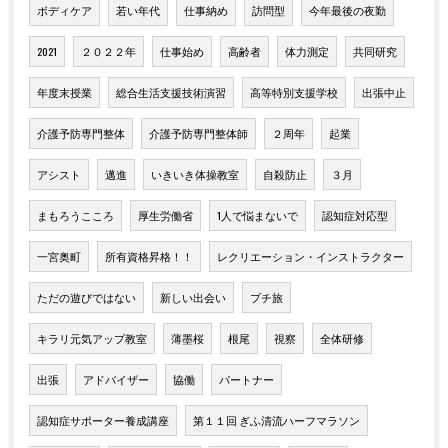
ボディケア
若い年代
仕事納め
訪問型
今年最後の夜勤
2021
２０２２年
仕事始め
高齢者
体力測定
共同研究
年度末授業
総合生活支援技術演習
高等特別支援学校
出張中止
介護予防専門整体
介護予防専門整体師
２周年
起業
アシスト
邁進
いきいき体操教室
自殺防止
３月
まもろうこころ
厚生労働省
1人で悩まないで
認知症対応型
一宮奥町
所有資格昇格！！
レクリエーション・インストラクター
ただの遊びではない
新しい出会い
プチ旅
キラリ元気アップ教室
薄墨桜
根尾
視察
全体研修
出張
アドバイザー
協働
パートナー
認知症サポーター養成講座
第１１回 ぎふ清流ハーフマラソン