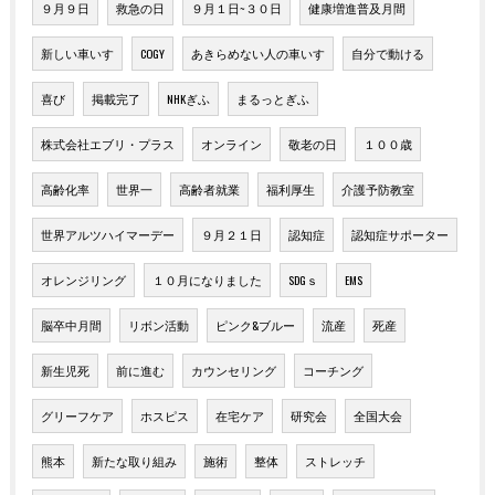
９月９日
救急の日
９月１日~３０日
健康増進普及月間
新しい車いす
COGY
あきらめない人の車いす
自分で動ける
喜び
掲載完了
NHKぎふ
まるっとぎふ
株式会社エブリ・プラス
オンライン
敬老の日
１００歳
高齢化率
世界一
高齢者就業
福利厚生
介護予防教室
世界アルツハイマーデー
９月２１日
認知症
認知症サポーター
オレンジリング
１０月になりました
SDGｓ
EMS
脳卒中月間
リボン活動
ピンク&ブルー
流産
死産
新生児死
前に進む
カウンセリング
コーチング
グリーフケア
ホスピス
在宅ケア
研究会
全国大会
熊本
新たな取り組み
施術
整体
ストレッチ