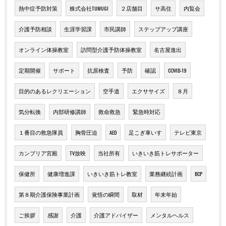
熱中症予防対策
株式会社TUMUGI
２店舗目
サ高住
内覧会
介護予防相談
生涯学習課
市民講師
ステップアップ講座
オンライン体操教室
訪問型介護予防体操教室
名古屋進出
定期開催
サポート
抗原検査
予防
確認
COVID-19
目的のあるレクリエーション
空手道
エクササイズ
８月
気分転換
内部研修講師
救命救急
緊急時対応
１番目の救急隊員
胸骨圧迫
AED
足こぎ車いす
テレビ東京
カンブリア宮殿
TV放映
当社所有
いきいき筋トレサポーター
保健所
健康増進課
いきいき筋トレ教室
業務継続計画
BCP
第８期介護保険事業計画
覚悟の瞬間
取材
年末年始
ご挨拶
感謝
介護
介護アドバイザー
メンタルヘルス