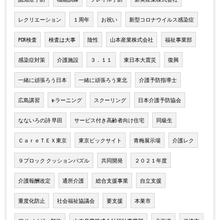
レクリエーション
１周年
お祝い
新型コロナウイルス感染症
PCR検査
検査は大事
陰性
山本産業株式会社
福祉事業部
感染症対策
介護施設
３．１１
東日本大震災
復興
一緒に頑張ろう日本
一緒に頑張ろう東北
介護予防指導士
広島講習
e-ラーニング
スクーリング
日本介護予防協会
なないろの詩 早田
サービス付き高齢者向け住宅
同級生
ＣａｒｅＴＥＸ東京
東京ビックサイト
青梅展示場
介護レク
９ブロック クッションパズル
共同開発
２０２１年度
介護報酬改定
通所介護
総合支援事業
自立支援
重度化防止
社会福祉協議会
要支援
本巣市