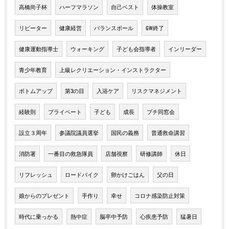
高橋尚子杯
ハーフマラソン
自己ベスト
体操教室
リピーター
健康経営
バランスボール
GW終了
健康運動指導士
ウォーキング
子ども会指導者
インリーダー
青少年教育
上級レクリエーション・インストラクター
ボトムアップ
第3の目
入浴ケア
リスクマネジメント
経験則
プライベート
子ども
成長
プチ同窓会
設立３周年
参議院議員選挙
国民の義務
普通救命講習
消防署
一番目の救急隊員
店舗視察
研修講師
休日
リフレッシュ
ロードバイク
卵かけごはん
父の日
娘からのプレゼント
手作り
幸せ
コロナ感染防止対策
時代に乗っかる
熱中症
脳卒中予防
心疾患予防
猛暑日