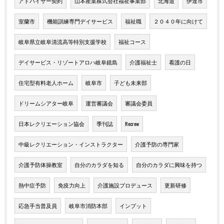
アドバイザー契約
山本産業株式会社福祉事業部
北海道
伊達市
室蘭市
機能訓練専門デイサービス
福祉職
２０４０年に向けて
岐阜県立岐阜清流高等特別支援学校
福祉コース
デイサービス・リゾートアロハ岐阜鏡島
介護福祉士
看護の日
住宅型有料老人ホーム
岐阜市
子ども未来部
ドリームシアター岐阜
運営審議会
審議会委員
日本レクリエーション協会
季刊誌
Recrew
中級レクリエーション・インストラクター
介護予防の専門家
介護予防体操教室
自分のカラダを知る
自分のカラダに興味を持つ
熱中症予防
免疫力向上
介護施設プロデュース
更新研修
応急手当普及員
岐阜市消防本部
インプット