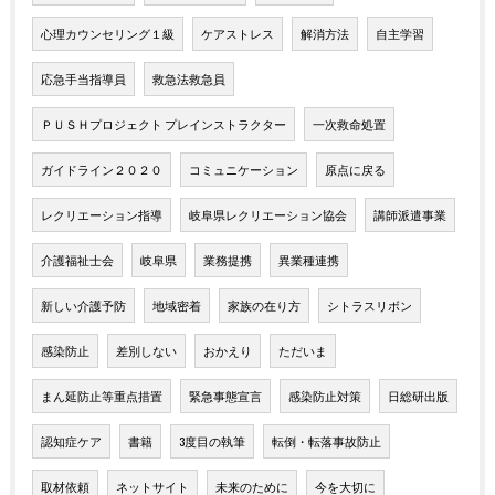
心理カウンセリング１級
ケアストレス
解消方法
自主学習
応急手当指導員
救急法救急員
ＰＵＳＨプロジェクト プレインストラクター
一次救命処置
ガイドライン２０２０
コミュニケーション
原点に戻る
レクリエーション指導
岐阜県レクリエーション協会
講師派遣事業
介護福祉士会
岐阜県
業務提携
異業種連携
新しい介護予防
地域密着
家族の在り方
シトラスリボン
感染防止
差別しない
おかえり
ただいま
まん延防止等重点措置
緊急事態宣言
感染防止対策
日総研出版
認知症ケア
書籍
3度目の執筆
転倒・転落事故防止
取材依頼
ネットサイト
未来のために
今を大切に