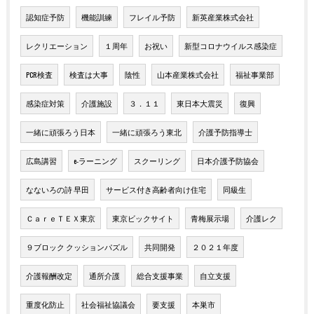
認知症予防
機能訓練
フレイル予防
新英産業株式会社
レクリエーション
１周年
お祝い
新型コロナウイルス感染症
PCR検査
検査は大事
陰性
山本産業株式会社
福祉事業部
感染症対策
介護施設
３．１１
東日本大震災
復興
一緒に頑張ろう日本
一緒に頑張ろう東北
介護予防指導士
広島講習
e-ラーニング
スクーリング
日本介護予防協会
なないろの詩 早田
サービス付き高齢者向け住宅
同級生
ＣａｒｅＴＥＸ東京
東京ビックサイト
青梅展示場
介護レク
９ブロック クッションパズル
共同開発
２０２１年度
介護報酬改定
通所介護
総合支援事業
自立支援
重度化防止
社会福祉協議会
要支援
本巣市