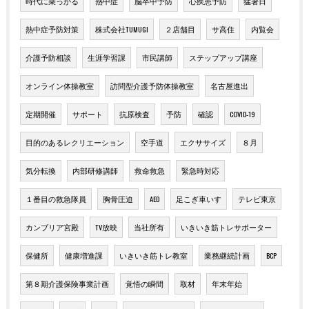
時代に乗っかる
熱中症
脳卒中予防
心疾患予防
猛暑日
熱中症予防対策
株式会社TUMUGI
２店舗目
サ高住
内覧会
介護予防相談
生涯学習課
市民講師
ステップアップ講座
オンライン体操教室
訪問型介護予防体操教室
名古屋進出
定期開催
サポート
抗原検査
予防
確認
COVID-19
目的のあるレクリエーション
空手道
エクササイズ
８月
気分転換
内部研修講師
救命救急
緊急時対応
１番目の救急隊員
胸骨圧迫
AED
足こぎ車いす
テレビ東京
カンブリア宮殿
TV放映
当社所有
いきいき筋トレサポーター
保健所
健康増進課
いきいき筋トレ教室
業務継続計画
BCP
第８期介護保険事業計画
覚悟の瞬間
取材
年末年始