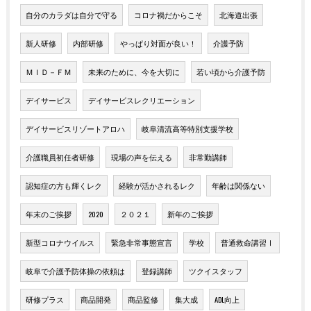
自分のカラダは自分で守る
コロナ禍だからこそ
北海道出張
新人研修
内部研修
やっぱり対面が良い！
介護予防
ＭＩＤ－ＦＭ
未来のために、今を大切に
若い頃から介護予防
デイサービス
デイサービスレクリエーション
デイサービスリゾートアロハ
岐阜清流高等特別支援学校
介護職員初任者研修
現場の声を伝える
非常勤講師
認知症の方も輝くレク
経験が活かされるレク
年齢は関係ない
年末のご挨拶
2020
２０２１
新年のご挨拶
新型コロナウイルス
緊急非常事態宣言
学校
普通救命講習Ⅰ
岐阜で介護予防体操の依頼は
登録講師
ツクイスタッフ
研修プラス
商品開発
商品監修
集大成
ADL向上