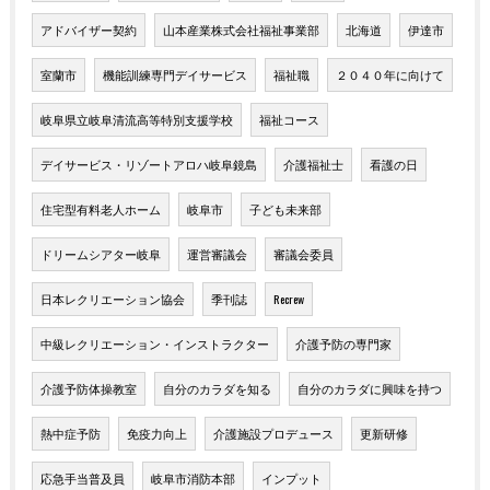
アドバイザー契約
山本産業株式会社福祉事業部
北海道
伊達市
室蘭市
機能訓練専門デイサービス
福祉職
２０４０年に向けて
岐阜県立岐阜清流高等特別支援学校
福祉コース
デイサービス・リゾートアロハ岐阜鏡島
介護福祉士
看護の日
住宅型有料老人ホーム
岐阜市
子ども未来部
ドリームシアター岐阜
運営審議会
審議会委員
日本レクリエーション協会
季刊誌
Recrew
中級レクリエーション・インストラクター
介護予防の専門家
介護予防体操教室
自分のカラダを知る
自分のカラダに興味を持つ
熱中症予防
免疫力向上
介護施設プロデュース
更新研修
応急手当普及員
岐阜市消防本部
インプット