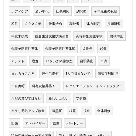
ボディケア
若い年代
仕事納め
訪問型
今年最後の夜勤
2021
２０２２年
仕事始め
高齢者
体力測定
共同研究
年度末授業
総合生活支援技術演習
高等特別支援学校
出張中止
介護予防専門整体
介護予防専門整体師
２周年
起業
アシスト
邁進
いきいき体操教室
自殺防止
３月
まもろうこころ
厚生労働省
1人で悩まないで
認知症対応型
一宮奥町
所有資格昇格！！
レクリエーション・インストラクター
ただの遊びではない
新しい出会い
プチ旅
キラリ元気アップ教室
薄墨桜
根尾
視察
全体研修
出張
アドバイザー
協働
パートナー
認知症サポーター養成講座
第１１回 ぎふ清流ハーフマラソン