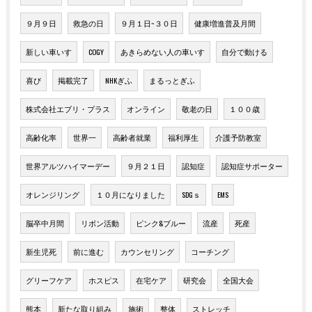
９月９日
救急の日
９月１日~３０日
健康増進普及月間
新しい車いす
COGY
あきらめない人の車いす
自分で動ける
喜び
掲載完了
NHKぎふ
まるっとぎふ
株式会社エブリ・プラス
オンライン
敬老の日
１００歳
高齢化率
世界一
高齢者就業
福利厚生
介護予防教室
世界アルツハイマーデー
９月２１日
認知症
認知症サポーター
オレンジリング
１０月になりました
SDGｓ
EMS
脳卒中月間
リボン活動
ピンク&ブルー
流産
死産
新生児死
前に進む
カウンセリング
コーチング
グリーフケア
ホスピス
在宅ケア
研究会
全国大会
熊本
新たな取り組み
施術
整体
ストレッチ