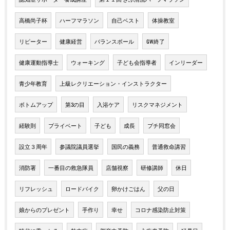
高橋尚子杯
ハーフマラソン
自己ベスト
体操教室
リピーター
健康経営
バランスボール
GW終了
健康運動指導士
ウォーキング
子ども会指導者
インリーダー
青少年教育
上級レクリエーション・インストラクター
ボトムアップ
第3の目
入浴ケア
リスクマネジメント
経験則
プライベート
子ども
成長
プチ同窓会
設立３周年
参議院議員選挙
国民の義務
普通救命講習
消防署
一番目の救急隊員
店舗視察
研修講師
休日
リフレッシュ
ロードバイク
卵かけごはん
父の日
娘からのプレゼント
手作り
幸せ
コロナ感染防止対策