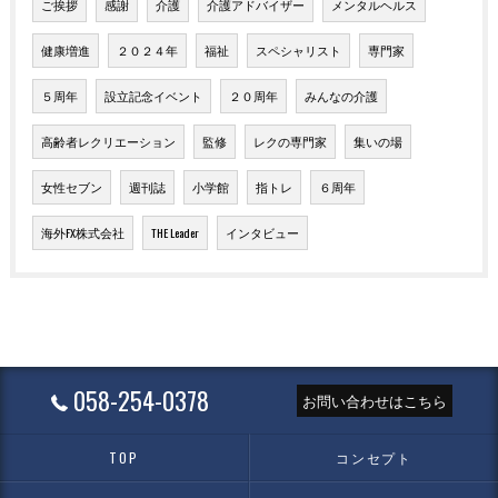
ご挨拶
感謝
介護
介護アドバイザー
メンタルヘルス
健康増進
２０２４年
福祉
スペシャリスト
専門家
５周年
設立記念イベント
２０周年
みんなの介護
高齢者レクリエーション
監修
レクの専門家
集いの場
女性セブン
週刊誌
小学館
指トレ
６周年
海外FX株式会社
THE Leader
インタビュー
058-254-0378
お問い合わせはこちら
TOP
コンセプト