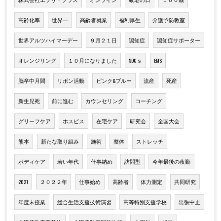
高齢化率
世界一
高齢者就業
福利厚生
介護予防教室
世界アルツハイマーデー
９月２１日
認知症
認知症サポーター
オレンジリング
１０月になりました
SDGｓ
EMS
脳卒中月間
リボン活動
ピンク&ブルー
流産
死産
新生児死
前に進む
カウンセリング
コーチング
グリーフケア
ホスピス
在宅ケア
研究会
全国大会
熊本
新たな取り組み
施術
整体
ストレッチ
ボディケア
若い年代
仕事納め
訪問型
今年最後の夜勤
2021
２０２２年
仕事始め
高齢者
体力測定
共同研究
年度末授業
総合生活支援技術演習
高等特別支援学校
出張中止