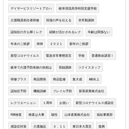
デイサービスリゾートアロハ
岐阜清流高等特別支援学校
介護職員初任者研修
現場の声を伝える
非常勤講師
認知症の方も輝くレク
経験が活かされるレク
年齢は関係ない
年末のご挨拶
2020
２０２１
新年のご挨拶
新型コロナウイルス
緊急非常事態宣言
学校
普通救命講習Ⅰ
岐阜で介護予防体操の依頼は
登録講師
ツクイスタッフ
研修プラス
商品開発
商品監修
集大成
ADL向上
認知症予防
機能訓練
フレイル予防
新英産業株式会社
レクリエーション
１周年
お祝い
新型コロナウイルス感染症
PCR検査
検査は大事
陰性
山本産業株式会社
福祉事業部
感染症対策
介護施設
３．１１
東日本大震災
復興