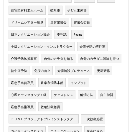
住宅型有料老人ホーム
岐阜市
子ども未来部
ドリームシアター岐阜
運営審議会
審議会委員
日本レクリエーション協会
季刊誌
Recrew
中級レクリエーション・インストラクター
介護予防の専門家
介護予防体操教室
自分のカラダを知る
自分のカラダに興味を持つ
熱中症予防
免疫力向上
介護施設プロデュース
更新研修
応急手当普及員
岐阜市消防本部
インプット
心理カウンセリング１級
ケアストレス
解消方法
自主学習
応急手当指導員
救急法救急員
ＰＵＳＨプロジェクト プレインストラクター
一次救命処置
ガイドライン２０２０
コミュニケーション
原点に戻る