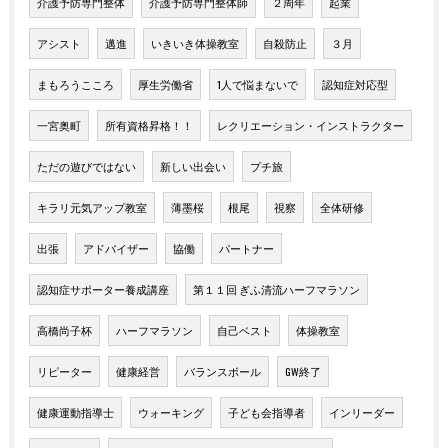
介護予防専門整体
介護予防専門整体師
２周年
起業
アシスト
邁進
いきいき体操教室
自殺防止
３月
まもろうこころ
厚生労働省
1人で悩まないで
認知症対応型
一宮奥町
所有資格昇格！！
レクリエーション・インストラクター
ただの遊びではない
新しい出会い
プチ旅
キラリ元気アップ教室
薄墨桜
根尾
視察
全体研修
出張
アドバイザー
協働
パートナー
認知症サポーター養成講座
第１１回 ぎふ清流ハーフマラソン
高橋尚子杯
ハーフマラソン
自己ベスト
体操教室
リピーター
健康経営
バランスボール
GW終了
健康運動指導士
ウォーキング
子ども会指導者
インリーダー