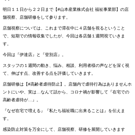
明日１１日から２２日まで【#山本産業株式会社 福祉事業部】の店
舗視察、店舗研修をして参ります。
店舗視察については、これまで滞在中に４店舗を視るということ
で、短期での情報収集でしたが、今回は各店舗１週間視ていきま
す。
今回は『伊達店』と『登別店』。
スタッフの１週間の動き、悩み、相談、利用者様の声などを深く視
て、伸ばす点、改善する点を評価していきます。
店舗研修は【#高齢者虐待防止】。店舗内で虐待行為はありませんホ
ントにいや、実は…なんて話から、コロナ禍が影響して『在宅での
高齢者虐待が…』。
『なぜ在宅で増える』『私たち福祉職に出来ることは』を伝えま
す。
感染防止対策を万全にして、店舗視察、研修を展開していきます