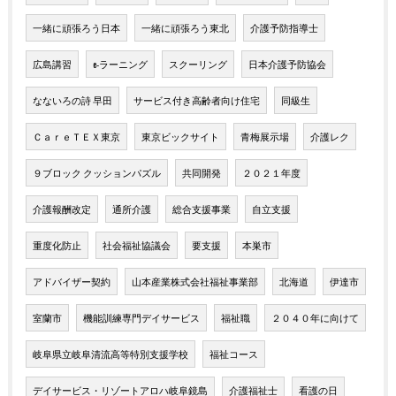
一緒に頑張ろう日本
一緒に頑張ろう東北
介護予防指導士
広島講習
e-ラーニング
スクーリング
日本介護予防協会
なないろの詩 早田
サービス付き高齢者向け住宅
同級生
ＣａｒｅＴＥＸ東京
東京ビックサイト
青梅展示場
介護レク
９ブロック クッションパズル
共同開発
２０２１年度
介護報酬改定
通所介護
総合支援事業
自立支援
重度化防止
社会福祉協議会
要支援
本巣市
アドバイザー契約
山本産業株式会社福祉事業部
北海道
伊達市
室蘭市
機能訓練専門デイサービス
福祉職
２０４０年に向けて
岐阜県立岐阜清流高等特別支援学校
福祉コース
デイサービス・リゾートアロハ岐阜鏡島
介護福祉士
看護の日