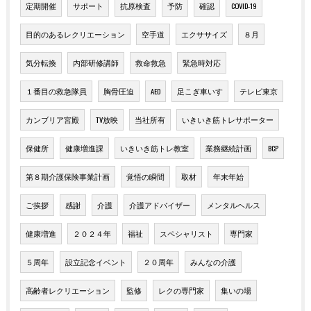
定期開催
サポート
抗原検査
予防
確認
COVID-19
目的のあるレクリエーション
空手道
エクササイズ
８月
気分転換
内部研修講師
救命救急
緊急時対応
１番目の救急隊員
胸骨圧迫
AED
足こぎ車いす
テレビ東京
カンブリア宮殿
TV放映
当社所有
いきいき筋トレサポーター
保健所
健康増進課
いきいき筋トレ教室
業務継続計画
BCP
第８期介護保険事業計画
覚悟の瞬間
取材
年末年始
ご挨拶
感謝
介護
介護アドバイザー
メンタルヘルス
健康増進
２０２４年
福祉
スペシャリスト
専門家
５周年
設立記念イベント
２０周年
みんなの介護
高齢者レクリエーション
監修
レクの専門家
集いの場