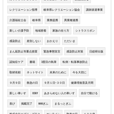
レクリエーション指導
岐阜県レクリエーション協会
講師派遣事業
介護福祉士会
岐阜県
業務提携
異業種連携
新しい介護予防
地域密着
家族の在り方
シトラスリボン
感染防止
差別しない
おかえり
ただいま
まん延防止等重点措置
緊急事態宣言
感染防止対策
日総研出版
認知症ケア
書籍
3度目の執筆
転倒・転落事故防止
取材依頼
ネットサイト
未来のために
今を大切に
９月９日
救急の日
９月１日~３０日
健康増進普及月間
新しい車いす
COGY
あきらめない人の車いす
自分で動ける
喜び
掲載完了
NHKぎふ
まるっとぎふ
株式会社エブリ・プラス
オンライン
敬老の日
１００歳