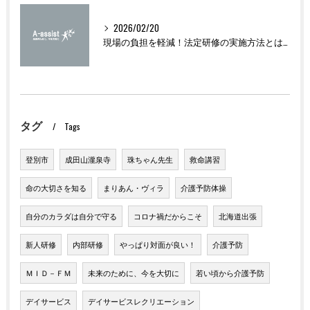
2026/02/20
現場の負担を軽減！法定研修の実施方法とは？
タグ
Tags
登別市
成田山瀧泉寺
珠ちゃん先生
救命講習
命の大切さを知る
まりあん・ヴィラ
介護予防体操
自分のカラダは自分で守る
コロナ禍だからこそ
北海道出張
新人研修
内部研修
やっぱり対面が良い！
介護予防
ＭＩＤ－ＦＭ
未来のために、今を大切に
若い頃から介護予防
デイサービス
デイサービスレクリエーション