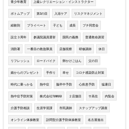
青少年教育
上級レクリエーション・インストラクター
ボトムアップ
第3の目
入浴ケア
リスクマネジメント
経験則
プライベート
子ども
成長
プチ同窓会
設立３周年
参議院議員選挙
国民の義務
普通救命講習
消防署
一番目の救急隊員
店舗視察
研修講師
休日
リフレッシュ
ロードバイク
卵かけごはん
父の日
娘からのプレゼント
手作り
幸せ
コロナ感染防止対策
時代に乗っかる
熱中症
脳卒中予防
心疾患予防
猛暑日
熱中症予防対策
株式会社TUMUGI
２店舗目
サ高住
内覧会
介護予防相談
生涯学習課
市民講師
ステップアップ講座
オンライン体操教室
訪問型介護予防体操教室
名古屋進出