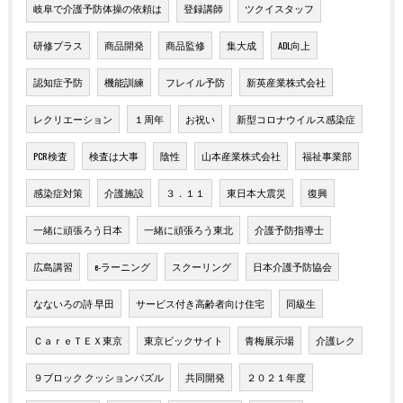
岐阜で介護予防体操の依頼は
登録講師
ツクイスタッフ
研修プラス
商品開発
商品監修
集大成
ADL向上
認知症予防
機能訓練
フレイル予防
新英産業株式会社
レクリエーション
１周年
お祝い
新型コロナウイルス感染症
PCR検査
検査は大事
陰性
山本産業株式会社
福祉事業部
感染症対策
介護施設
３．１１
東日本大震災
復興
一緒に頑張ろう日本
一緒に頑張ろう東北
介護予防指導士
広島講習
e-ラーニング
スクーリング
日本介護予防協会
なないろの詩 早田
サービス付き高齢者向け住宅
同級生
ＣａｒｅＴＥＸ東京
東京ビックサイト
青梅展示場
介護レク
９ブロック クッションパズル
共同開発
２０２１年度