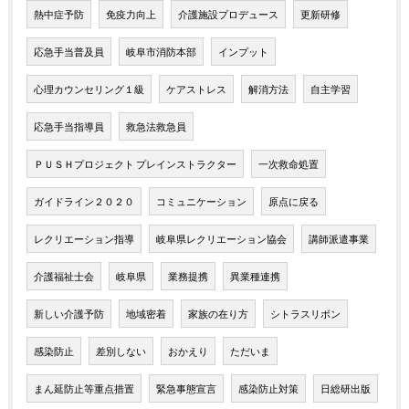
熱中症予防
免疫力向上
介護施設プロデュース
更新研修
応急手当普及員
岐阜市消防本部
インプット
心理カウンセリング１級
ケアストレス
解消方法
自主学習
応急手当指導員
救急法救急員
ＰＵＳＨプロジェクト プレインストラクター
一次救命処置
ガイドライン２０２０
コミュニケーション
原点に戻る
レクリエーション指導
岐阜県レクリエーション協会
講師派遣事業
介護福祉士会
岐阜県
業務提携
異業種連携
新しい介護予防
地域密着
家族の在り方
シトラスリボン
感染防止
差別しない
おかえり
ただいま
まん延防止等重点措置
緊急事態宣言
感染防止対策
日総研出版