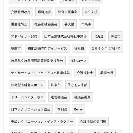
介護報酬改定
通所介護
総合支援事業
自立支援
重度化防止
社会福祉協議会
要支援
本巣市
アドバイザー契約
山本産業株式会社福祉事業部
北海道
伊達市
室蘭市
機能訓練専門デイサービス
福祉職
２０４０年に向けて
岐阜県立岐阜清流高等特別支援学校
福祉コース
デイサービス・リゾートアロハ岐阜鏡島
介護福祉士
看護の日
住宅型有料老人ホーム
岐阜市
子ども未来部
ドリームシアター岐阜
運営審議会
審議会委員
日本レクリエーション協会
季刊誌
Recrew
中級レクリエーション・インストラクター
介護予防の専門家