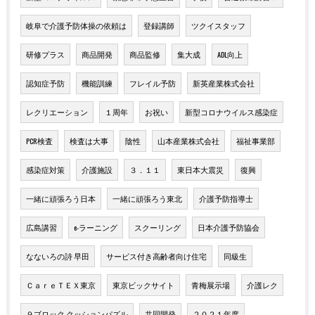
岐阜で介護予防体操の依頼は
登録講師
ツクイスタッフ
研修プラス
商品開発
商品監修
集大成
ADL向上
認知症予防
機能訓練
フレイル予防
新英産業株式会社
レクリエーション
１周年
お祝い
新型コロナウイルス感染症
PCR検査
検査は大事
陰性
山本産業株式会社
福祉事業部
感染症対策
介護施設
３．１１
東日本大震災
復興
一緒に頑張ろう日本
一緒に頑張ろう東北
介護予防指導士
広島講習
e-ラーニング
スクーリング
日本介護予防協会
なないろの詩 早田
サービス付き高齢者向け住宅
同級生
ＣａｒｅＴＥＸ東京
東京ビックサイト
青梅展示場
介護レク
９ブロック クッションパズル
共同開発
２０２１年度