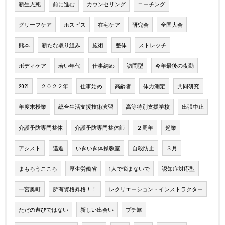
新生児死
前に進む
カウンセリング
コーチング
グリーフケア
ホスピス
在宅ケア
研究会
全国大会
熊本
新たな取り組み
施術
整体
ストレッチ
ボディケア
若い年代
仕事納め
訪問型
今年最後の夜勤
2021
２０２２年
仕事始め
高齢者
体力測定
共同研究
年度末授業
総合生活支援技術演習
高等特別支援学校
出張中止
介護予防専門整体
介護予防専門整体師
２周年
起業
アシスト
邁進
いきいき体操教室
自殺防止
３月
まもろうこころ
厚生労働省
1人で悩まないで
認知症対応型
一宮奥町
所有資格昇格！！
レクリエーション・インストラクター
ただの遊びではない
新しい出会い
プチ旅