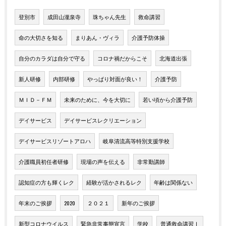
登別市
成田山瀧泉寺
珠ちゃん先生
救命講習
命の大切さを知る
まりあん・ヴィラ
介護予防体操
自分のカラダは自分で守る
コロナ禍だからこそ
北海道出張
新人研修
内部研修
やっぱり対面が良い！
介護予防
ＭＩＤ－ＦＭ
未来のために、今を大切に
若い頃から介護予防
デイサービス
デイサービスレクリエーション
デイサービスリゾートアロハ
岐阜清流高等特別支援学校
介護職員初任者研修
現場の声を伝える
非常勤講師
認知症の方も輝くレク
経験が活かされるレク
年齢は関係ない
年末のご挨拶
2020
２０２１
新年のご挨拶
新型コロナウイルス
緊急非常事態宣言
学校
普通救命講習Ⅰ