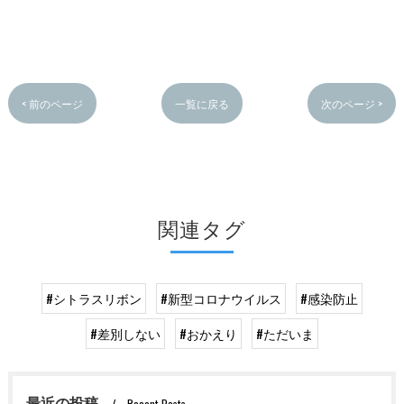
< 前のページ
一覧に戻る
次のページ >
関連タグ
#シトラスリボン
#新型コロナウイルス
#感染防止
#差別しない
#おかえり
#ただいま
最近の投稿
Recent Posts