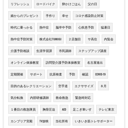
リフレッシュ
ロードバイク
卵かけごはん
父の日
娘からのプレゼント
手作り
幸せ
コロナ感染防止対策
時代に乗っかる
熱中症
脳卒中予防
心疾患予防
猛暑日
熱中症予防対策
株式会社TUMUGI
２店舗目
サ高住
内覧会
介護予防相談
生涯学習課
市民講師
ステップアップ講座
オンライン体操教室
訪問型介護予防体操教室
名古屋進出
定期開催
サポート
抗原検査
予防
確認
COVID-19
目的のあるレクリエーション
空手道
エクササイズ
８月
気分転換
内部研修講師
救命救急
緊急時対応
１番目の救急隊員
胸骨圧迫
AED
足こぎ車いす
テレビ東京
カンブリア宮殿
TV放映
当社所有
いきいき筋トレサポーター