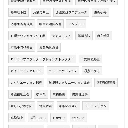
介護予防体操教室
自分のカラダを知る
自分のカラダに興味を持つ
熱中症予防
免疫力向上
介護施設プロデュース
更新研修
応急手当普及員
岐阜市消防本部
インプット
心理カウンセリング１級
ケアストレス
解消方法
自主学習
応急手当指導員
救急法救急員
ＰＵＳＨプロジェクト プレインストラクター
一次救命処置
ガイドライン２０２０
コミュニケーション
原点に戻る
レクリエーション指導
岐阜県レクリエーション協会
講師派遣事業
介護福祉士会
岐阜県
業務提携
異業種連携
新しい介護予防
地域密着
家族の在り方
シトラスリボン
感染防止
差別しない
おかえり
ただいま