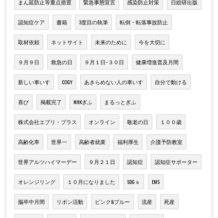
まん延防止等重点措置
緊急事態宣言
感染防止対策
日総研出版
認知症ケア
書籍
3度目の執筆
転倒・転落事故防止
取材依頼
ネットサイト
未来のために
今を大切に
９月９日
救急の日
９月１日~３０日
健康増進普及月間
新しい車いす
COGY
あきらめない人の車いす
自分で動ける
喜び
掲載完了
NHKぎふ
まるっとぎふ
株式会社エブリ・プラス
オンライン
敬老の日
１００歳
高齢化率
世界一
高齢者就業
福利厚生
介護予防教室
世界アルツハイマーデー
９月２１日
認知症
認知症サポーター
オレンジリング
１０月になりました
SDGｓ
EMS
脳卒中月間
リボン活動
ピンク&ブルー
流産
死産