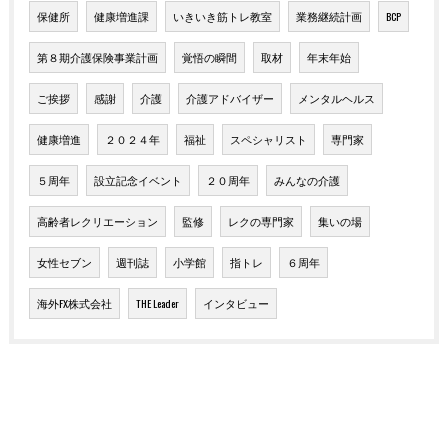
保健所
健康増進課
いきいき筋トレ教室
業務継続計画
BCP
第８期介護保険事業計画
覚悟の瞬間
取材
年末年始
ご挨拶
感謝
介護
介護アドバイザー
メンタルヘルス
健康増進
２０２４年
福祉
スペシャリスト
専門家
５周年
設立記念イベント
２０周年
みんなの介護
高齢者レクリエーション
監修
レクの専門家
集いの場
女性セブン
週刊誌
小学館
指トレ
６周年
海外FX株式会社
THE Leader
インタビュー