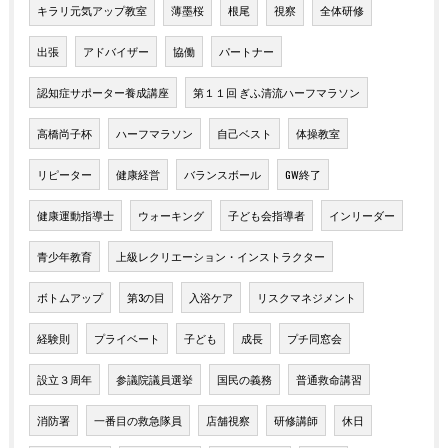
キラリ元気アップ教室
薄墨桜
根尾
視察
全体研修
出張
アドバイザー
協働
パートナー
認知症サポーター養成講座
第１１回 ぎふ清流ハーフマラソン
高橋尚子杯
ハーフマラソン
自己ベスト
体操教室
リピーター
健康経営
バランスボール
GW終了
健康運動指導士
ウォーキング
子ども会指導者
インリーダー
青少年教育
上級レクリエーション・インストラクター
ボトムアップ
第3の目
入浴ケア
リスクマネジメント
経験則
プライベート
子ども
成長
プチ同窓会
設立３周年
参議院議員選挙
国民の義務
普通救命講習
消防署
一番目の救急隊員
店舗視察
研修講師
休日