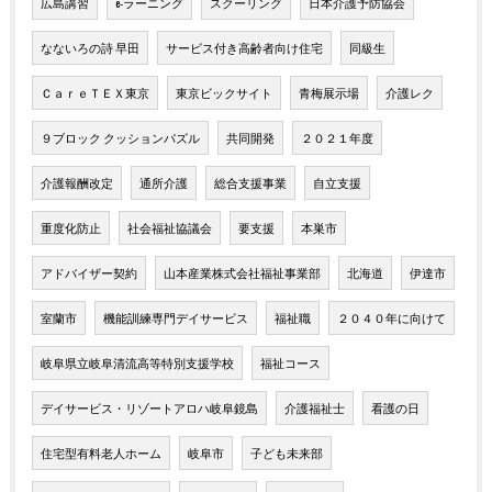
広島講習
e-ラーニング
スクーリング
日本介護予防協会
なないろの詩 早田
サービス付き高齢者向け住宅
同級生
ＣａｒｅＴＥＸ東京
東京ビックサイト
青梅展示場
介護レク
９ブロック クッションパズル
共同開発
２０２１年度
介護報酬改定
通所介護
総合支援事業
自立支援
重度化防止
社会福祉協議会
要支援
本巣市
アドバイザー契約
山本産業株式会社福祉事業部
北海道
伊達市
室蘭市
機能訓練専門デイサービス
福祉職
２０４０年に向けて
岐阜県立岐阜清流高等特別支援学校
福祉コース
デイサービス・リゾートアロハ岐阜鏡島
介護福祉士
看護の日
住宅型有料老人ホーム
岐阜市
子ども未来部