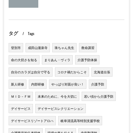
タグ
Tags
登別市
成田山瀧泉寺
珠ちゃん先生
救命講習
命の大切さを知る
まりあん・ヴィラ
介護予防体操
自分のカラダは自分で守る
コロナ禍だからこそ
北海道出張
新人研修
内部研修
やっぱり対面が良い！
介護予防
ＭＩＤ－ＦＭ
未来のために、今を大切に
若い頃から介護予防
デイサービス
デイサービスレクリエーション
デイサービスリゾートアロハ
岐阜清流高等特別支援学校
介護職員初任者研修
現場の声を伝える
非常勤講師