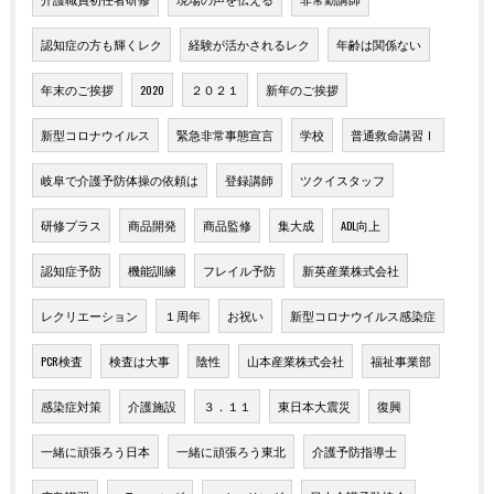
認知症の方も輝くレク
経験が活かされるレク
年齢は関係ない
年末のご挨拶
2020
２０２１
新年のご挨拶
新型コロナウイルス
緊急非常事態宣言
学校
普通救命講習Ⅰ
岐阜で介護予防体操の依頼は
登録講師
ツクイスタッフ
研修プラス
商品開発
商品監修
集大成
ADL向上
認知症予防
機能訓練
フレイル予防
新英産業株式会社
レクリエーション
１周年
お祝い
新型コロナウイルス感染症
PCR検査
検査は大事
陰性
山本産業株式会社
福祉事業部
感染症対策
介護施設
３．１１
東日本大震災
復興
一緒に頑張ろう日本
一緒に頑張ろう東北
介護予防指導士