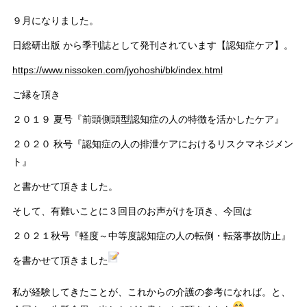
９月になりました。
日総研出版 から季刊誌として発刊されています【認知症ケア】。
https://www.nissoken.com/jyohoshi/bk/index.html
ご縁を頂き
２０１９ 夏号『前頭側頭型認知症の人の特徴を活かしたケア』
２０２０ 秋号『認知症の人の排泄ケアにおけるリスクマネジメン
ト』
と書かせて頂きました。
そして、有難いことに３回目のお声がけを頂き、今回は
２０２１秋号『軽度～中等度認知症の人の転倒・転落事故防止』
を書かせて頂きました
私が経験してきたことが、これからの介護の参考になれば。と、