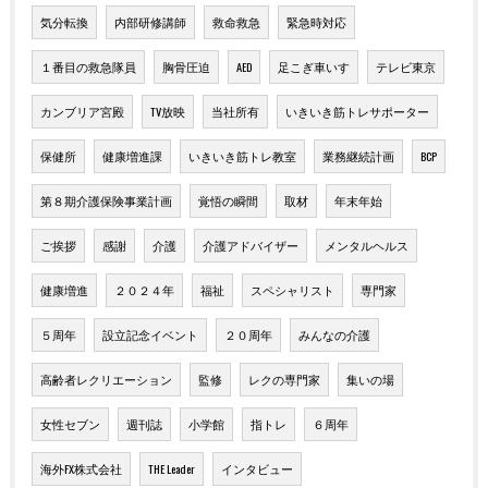
気分転換
内部研修講師
救命救急
緊急時対応
１番目の救急隊員
胸骨圧迫
AED
足こぎ車いす
テレビ東京
カンブリア宮殿
TV放映
当社所有
いきいき筋トレサポーター
保健所
健康増進課
いきいき筋トレ教室
業務継続計画
BCP
第８期介護保険事業計画
覚悟の瞬間
取材
年末年始
ご挨拶
感謝
介護
介護アドバイザー
メンタルヘルス
健康増進
２０２４年
福祉
スペシャリスト
専門家
５周年
設立記念イベント
２０周年
みんなの介護
高齢者レクリエーション
監修
レクの専門家
集いの場
女性セブン
週刊誌
小学館
指トレ
６周年
海外FX株式会社
THE Leader
インタビュー