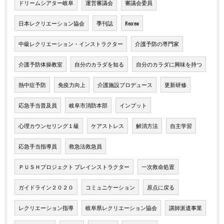
ドリームシアター岐阜
運営審議会
審議会委員
日本レクリエーション協会
季刊誌
Recrew
中級レクリエーション・インストラクター
介護予防の専門家
介護予防体操教室
自分のカラダを知る
自分のカラダに興味を持つ
熱中症予防
免疫力向上
介護施設プロデュース
更新研修
応急手当普及員
岐阜市消防本部
インプット
心理カウンセリング１級
ケアストレス
解消方法
自主学習
応急手当指導員
救急法救急員
ＰＵＳＨプロジェクト プレインストラクター
一次救命処置
ガイドライン２０２０
コミュニケーション
原点に戻る
レクリエーション指導
岐阜県レクリエーション協会
講師派遣事業