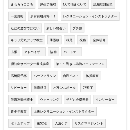
まもろうこころ
厚生労働省
1人で悩まないで
認知症対応型
一宮奥町
所有資格昇格！！
レクリエーション・インストラクター
ただの遊びではない
新しい出会い
プチ旅
キラリ元気アップ教室
薄墨桜
根尾
視察
全体研修
出張
アドバイザー
協働
パートナー
認知症サポーター養成講座
第１１回 ぎふ清流ハーフマラソン
高橋尚子杯
ハーフマラソン
自己ベスト
体操教室
リピーター
健康経営
バランスボール
GW終了
健康運動指導士
ウォーキング
子ども会指導者
インリーダー
青少年教育
上級レクリエーション・インストラクター
ボトムアップ
第3の目
入浴ケア
リスクマネジメント