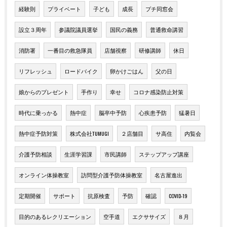
経験則
プライベート
子ども
成長
プチ同窓会
設立３周年
参議院議員選挙
国民の義務
普通救命講習
消防署
一番目の救急隊員
店舗視察
研修講師
休日
リフレッシュ
ロードバイク
卵かけごはん
父の日
娘からのプレゼント
手作り
幸せ
コロナ感染防止対策
時代に乗っかる
熱中症
脳卒中予防
心疾患予防
猛暑日
熱中症予防対策
株式会社TUMUGI
２店舗目
サ高住
内覧会
介護予防相談
生涯学習課
市民講師
ステップアップ講座
オンライン体操教室
訪問型介護予防体操教室
名古屋進出
定期開催
サポート
抗原検査
予防
確認
COVID-19
目的のあるレクリエーション
空手道
エクササイズ
８月