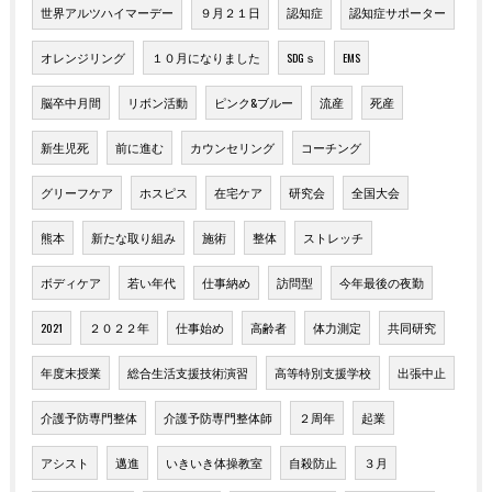
世界アルツハイマーデー
９月２１日
認知症
認知症サポーター
オレンジリング
１０月になりました
SDGｓ
EMS
脳卒中月間
リボン活動
ピンク&ブルー
流産
死産
新生児死
前に進む
カウンセリング
コーチング
グリーフケア
ホスピス
在宅ケア
研究会
全国大会
熊本
新たな取り組み
施術
整体
ストレッチ
ボディケア
若い年代
仕事納め
訪問型
今年最後の夜勤
2021
２０２２年
仕事始め
高齢者
体力測定
共同研究
年度末授業
総合生活支援技術演習
高等特別支援学校
出張中止
介護予防専門整体
介護予防専門整体師
２周年
起業
アシスト
邁進
いきいき体操教室
自殺防止
３月