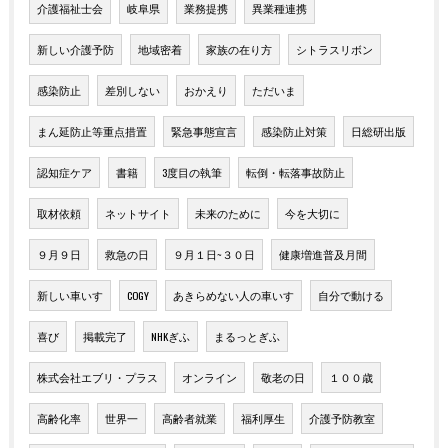
介護福祉士会
岐阜県
業務提携
異業種連携
新しい介護予防
地域密着
家族の在り方
シトラスリボン
感染防止
差別しない
おかえり
ただいま
まん延防止等重点措置
緊急事態宣言
感染防止対策
日総研出版
認知症ケア
書籍
3度目の執筆
転倒・転落事故防止
取材依頼
ネットサイト
未来のために
今を大切に
９月９日
救急の日
９月１日~３０日
健康増進普及月間
新しい車いす
COGY
あきらめない人の車いす
自分で動ける
喜び
掲載完了
NHKぎふ
まるっとぎふ
株式会社エブリ・プラス
オンライン
敬老の日
１００歳
高齢化率
世界一
高齢者就業
福利厚生
介護予防教室