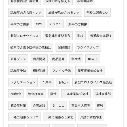
介護職員初任者研修
現場の声を伝える
非常勤講師
認知症の方も輝くレク
経験が活かされるレク
年齢は関係ない
年末のご挨拶
2020
２０２１
新年のご挨拶
新型コロナウイルス
緊急非常事態宣言
学校
普通救命講習Ⅰ
岐阜で介護予防体操の依頼は
登録講師
ツクイスタッフ
研修プラス
商品開発
商品監修
集大成
ADL向上
認知症予防
機能訓練
フレイル予防
新英産業株式会社
レクリエーション
１周年
お祝い
新型コロナウイルス感染症
PCR検査
検査は大事
陰性
山本産業株式会社
福祉事業部
感染症対策
介護施設
３．１１
東日本大震災
復興
一緒に頑張ろう日本
一緒に頑張ろう東北
介護予防指導士