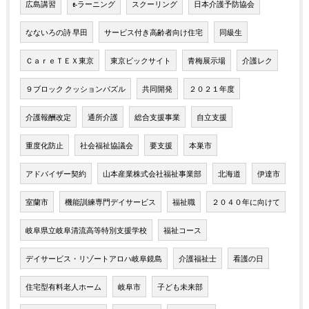
広島講習
e-ラーニング
スクーリング
日本介護予防協会
なないろの詩 早田
サービス付き高齢者向け住宅
同級生
ＣａｒｅＴＥＸ東京
東京ビックサイト
青梅展示場
介護レク
９ブロック クッションパズル
共同開発
２０２１年度
介護報酬改定
通所介護
総合支援事業
自立支援
重度化防止
社会福祉協議会
要支援
本巣市
アドバイザー契約
山本産業株式会社福祉事業部
北海道
伊達市
室蘭市
機能訓練専門デイサービス
福祉職
２０４０年に向けて
岐阜県立岐阜清流高等特別支援学校
福祉コース
デイサービス・リゾートアロハ岐阜鏡島
介護福祉士
看護の日
住宅型有料老人ホーム
岐阜市
子ども未来部