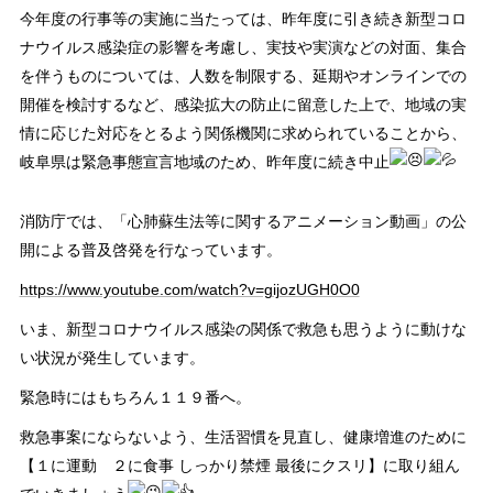
今年度の行事等の実施に当たっては、昨年度に引き続き新型コロ
ナウイルス感染症の影響を考慮し、実技や実演などの対面、集合
を伴うものについては、人数を制限する、延期やオンラインでの
開催を検討するなど、感染拡大の防止に留意した上で、地域の実
情に応じた対応をとるよう関係機関に求められていることから、
岐阜県は緊急事態宣言地域のため、昨年度に続き中止
消防庁では、「心肺蘇生法等に関するアニメーション動画」の公
開による普及啓発を行なっています。
https://www.youtube.com/watch?v=gijozUGH0O0
いま、新型コロナウイルス感染の関係で救急も思うように動けな
い状況が発生しています。
緊急時にはもちろん１１９番へ。
救急事案にならないよう、生活習慣を見直し、健康増進のために
【１に運動 ２に食事 しっかり禁煙 最後にクスリ】に取り組ん