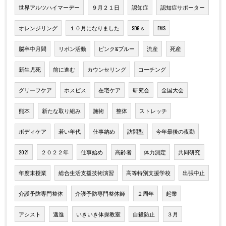
世界アルツハイマーデー
９月２１日
認知症
認知症サポーター
オレンジリング
１０月になりました
SDGｓ
EMS
脳卒中月間
リボン活動
ピンク&ブルー
流産
死産
新生児死
前に進む
カウンセリング
コーチング
グリーフケア
ホスピス
在宅ケア
研究会
全国大会
熊本
新たな取り組み
施術
整体
ストレッチ
ボディケア
若い年代
仕事納め
訪問型
今年最後の夜勤
2021
２０２２年
仕事始め
高齢者
体力測定
共同研究
年度末授業
総合生活支援技術演習
高等特別支援学校
出張中止
介護予防専門整体
介護予防専門整体師
２周年
起業
アシスト
邁進
いきいき体操教室
自殺防止
３月