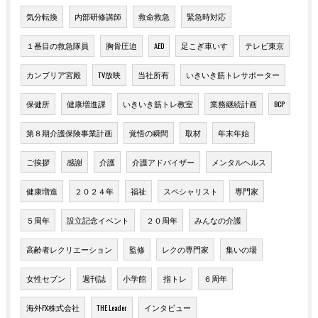
気分転換
内部研修講師
救命救急
緊急時対応
１番目の救急隊員
胸骨圧迫
AED
足こぎ車いす
テレビ東京
カンブリア宮殿
TV放映
当社所有
いきいき筋トレサポーター
保健所
健康増進課
いきいき筋トレ教室
業務継続計画
BCP
第８期介護保険事業計画
覚悟の瞬間
取材
年末年始
ご挨拶
感謝
介護
介護アドバイザー
メンタルヘルス
健康増進
２０２４年
福祉
スペシャリスト
専門家
５周年
設立記念イベント
２０周年
みんなの介護
高齢者レクリエーション
監修
レクの専門家
集いの場
女性セブン
週刊誌
小学館
指トレ
６周年
海外FX株式会社
THE Leader
インタビュー