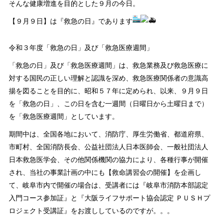
そんな健康増進を目的とした９月の今日。
【９月９日】は『救急の日』であります
令和３年度「救急の日」及び「救急医療週間」
「救急の日」及び「救急医療週間」は、救急業務及び救急医療に
対する国民の正しい理解と認識を深め、救急医療関係者の意識高
揚を図ることを目的に、昭和５７年に定められ、以来、９月９日
を「救急の日」、この日を含む一週間（日曜日から土曜日まで）
を「救急医療週間」としています。
期間中は、全国各地において、消防庁、厚生労働省、都道府県、
市町村、全国消防長会、公益社団法人日本医師会、一般社団法人
日本救急医学会、その他関係機関の協力により、各種行事が開催
され、当社の事業計画の中にも【救命講習会の開催】を企画し
て、岐阜市内で開催の場合は、受講者には『岐阜市消防本部認定
入門コース参加証』と『大阪ライフサポート協会認定 ＰＵＳＨプ
ロジェクト受講証』をお渡ししているのですが。。。