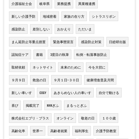
介護福祉士会
岐阜県
業務提携
異業種連携
新しい介護予防
地域密着
家族の在り方
シトラスリボン
感染防止
差別しない
おかえり
ただいま
まん延防止等重点措置
緊急事態宣言
感染防止対策
日総研出版
認知症ケア
書籍
3度目の執筆
転倒・転落事故防止
取材依頼
ネットサイト
未来のために
今を大切に
９月９日
救急の日
９月１日~３０日
健康増進普及月間
新しい車いす
COGY
あきらめない人の車いす
自分で動ける
喜び
掲載完了
NHKぎふ
まるっとぎふ
株式会社エブリ・プラス
オンライン
敬老の日
１００歳
高齢化率
世界一
高齢者就業
福利厚生
介護予防教室