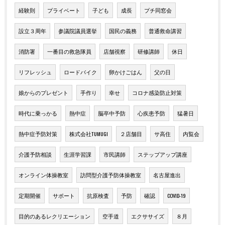
経験則
プライベート
子ども
成長
プチ同窓会
設立３周年
参議院議員選挙
国民の義務
普通救命講習
消防署
一番目の救急隊員
店舗視察
研修講師
休日
リフレッシュ
ロードバイク
卵かけごはん
父の日
娘からのプレゼント
手作り
幸せ
コロナ感染防止対策
時代に乗っかる
熱中症
脳卒中予防
心疾患予防
猛暑日
熱中症予防対策
株式会社TUMUGI
２店舗目
サ高住
内覧会
介護予防相談
生涯学習課
市民講師
ステップアップ講座
オンライン体操教室
訪問型介護予防体操教室
名古屋進出
定期開催
サポート
抗原検査
予防
確認
COVID-19
目的のあるレクリエーション
空手道
エクササイズ
８月