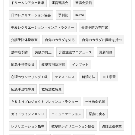
ドリームシアター岐阜
運営審議会
審議会委員
日本レクリエーション協会
季刊誌
Recrew
中級レクリエーション・インストラクター
介護予防の専門家
介護予防体操教室
自分のカラダを知る
自分のカラダに興味を持つ
熱中症予防
免疫力向上
介護施設プロデュース
更新研修
応急手当普及員
岐阜市消防本部
インプット
心理カウンセリング１級
ケアストレス
解消方法
自主学習
応急手当指導員
救急法救急員
ＰＵＳＨプロジェクト プレインストラクター
一次救命処置
ガイドライン２０２０
コミュニケーション
原点に戻る
レクリエーション指導
岐阜県レクリエーション協会
講師派遣事業