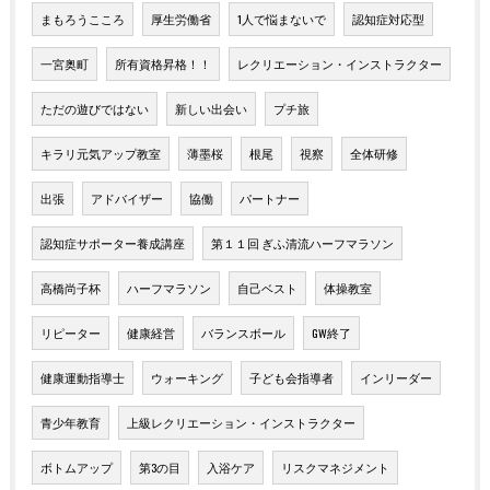
まもろうこころ
厚生労働省
1人で悩まないで
認知症対応型
一宮奥町
所有資格昇格！！
レクリエーション・インストラクター
ただの遊びではない
新しい出会い
プチ旅
キラリ元気アップ教室
薄墨桜
根尾
視察
全体研修
出張
アドバイザー
協働
パートナー
認知症サポーター養成講座
第１１回 ぎふ清流ハーフマラソン
高橋尚子杯
ハーフマラソン
自己ベスト
体操教室
リピーター
健康経営
バランスボール
GW終了
健康運動指導士
ウォーキング
子ども会指導者
インリーダー
青少年教育
上級レクリエーション・インストラクター
ボトムアップ
第3の目
入浴ケア
リスクマネジメント