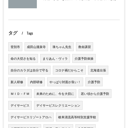
タグ
Tags
登別市
成田山瀧泉寺
珠ちゃん先生
救命講習
命の大切さを知る
まりあん・ヴィラ
介護予防体操
自分のカラダは自分で守る
コロナ禍だからこそ
北海道出張
新人研修
内部研修
やっぱり対面が良い！
介護予防
ＭＩＤ－ＦＭ
未来のために、今を大切に
若い頃から介護予防
デイサービス
デイサービスレクリエーション
デイサービスリゾートアロハ
岐阜清流高等特別支援学校