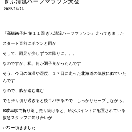
ぎふ清流ハーフマラソン大会
2022/04/24
『高橋尚子杯 第１１回 ぎふ清流ハーフマラソン』走ってきました
スタート直前にポツンと雨が
そして、雨足が少しずつ本降りに。。。
なのですが、私、何か調子良かったんです
そう、今日の気温や湿度、１７日に走った北海道の気候に似ていた
んです
なので、脚が進む進む
でも張り切り過ぎると後半バテるので、しっかりセーブしながら。
JR岐阜駅で折り返し走り続けると、給水ポイントに配置されている
救急スタッフに知り合いが
パワー頂きました