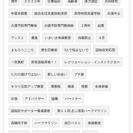
2021
２０２２年
仕事始め
高齢者
体力測定
共同研究
年度末授業
総合生活支援技術演習
高等特別支援学校
出張中止
介護予防専門整体
介護予防専門整体師
２周年
起業
アシスト
邁進
いきいき体操教室
自殺防止
３月
まもろうこころ
厚生労働省
1人で悩まないで
認知症対応型
一宮奥町
所有資格昇格！！
レクリエーション・インストラクター
ただの遊びではない
新しい出会い
プチ旅
キラリ元気アップ教室
薄墨桜
根尾
視察
全体研修
出張
アドバイザー
協働
パートナー
認知症サポーター養成講座
第１１回 ぎふ清流ハーフマラソン
高橋尚子杯
ハーフマラソン
自己ベスト
体操教室