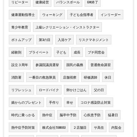
リピーター
健康経営
バランスボール
GW終了
健康運動指導士
ウォーキング
子ども会指導者
インリーダー
青少年教育
上級レクリエーション・インストラクター
ボトムアップ
第3の目
入浴ケア
リスクマネジメント
経験則
プライベート
子ども
成長
プチ同窓会
設立３周年
参議院議員選挙
国民の義務
普通救命講習
消防署
一番目の救急隊員
店舗視察
研修講師
休日
リフレッシュ
ロードバイク
卵かけごはん
父の日
娘からのプレゼント
手作り
幸せ
コロナ感染防止対策
時代に乗っかる
熱中症
脳卒中予防
心疾患予防
猛暑日
熱中症予防対策
株式会社TUMUGI
２店舗目
サ高住
内覧会