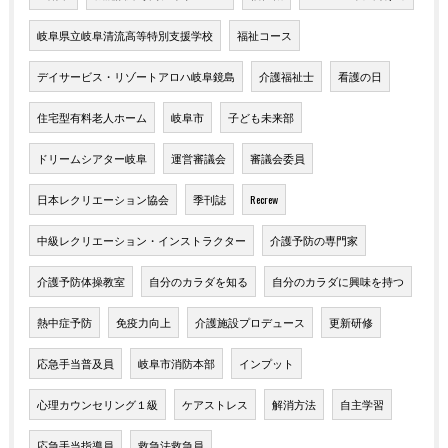
岐阜県立岐阜清流高等特別支援学校
福祉コース
デイサービス・リゾートアロハ岐阜鏡島
介護福祉士
看護の日
住宅型有料老人ホーム
岐阜市
子ども未来部
ドリームシアター岐阜
運営審議会
審議会委員
日本レクリエーション協会
季刊誌
Recrew
中級レクリエーション・インストラクター
介護予防の専門家
介護予防体操教室
自分のカラダを知る
自分のカラダに興味を持つ
熱中症予防
免疫力向上
介護施設プロデュース
更新研修
応急手当普及員
岐阜市消防本部
インプット
心理カウンセリング１級
ケアストレス
解消方法
自主学習
応急手当指導員
救急法救急員