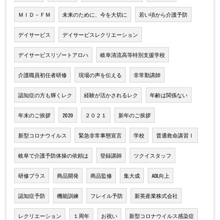
ＭＩＤ－ＦＭ
未来のために、今を大切に
若い頃から介護予防
デイサービス
デイサービスレクリエーション
デイサービスリゾートアロハ
岐阜清流高等特別支援学校
介護職員初任者研修
現場の声を伝える
非常勤講師
認知症の方も輝くレク
経験が活かされるレク
年齢は関係ない
年末のご挨拶
2020
２０２１
新年のご挨拶
新型コロナウイルス
緊急非常事態宣言
学校
普通救命講習Ⅰ
岐阜で介護予防体操の依頼は
登録講師
ツクイスタッフ
研修プラス
商品開発
商品監修
集大成
ADL向上
認知症予防
機能訓練
フレイル予防
新英産業株式会社
レクリエーション
１周年
お祝い
新型コロナウイルス感染症