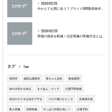
2026/02/25
今からでも間に合う？ブライト500取得条件をわかりやすく解説
2026/02/20
現場の負担を軽減！法定研修の実施方法とは？
タグ
Tags
登別市
成田山瀧泉寺
珠ちゃん先生
救命講習
命の大切さを知る
まりあん・ヴィラ
介護予防体操
自分のカラダは自分で守る
コロナ禍だからこそ
北海道出張
新人研修
内部研修
やっぱり対面が良い！
介護予防