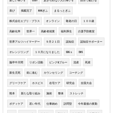
新しい車いす
COGY
あきらめない人の車いす
自分で動ける
喜び
掲載完了
NHKぎふ
まるっとぎふ
株式会社エブリ・プラス
オンライン
敬老の日
１００歳
高齢化率
世界一
高齢者就業
福利厚生
介護予防教室
世界アルツハイマーデー
９月２１日
認知症
認知症サポーター
オレンジリング
１０月になりました
SDGｓ
EMS
脳卒中月間
リボン活動
ピンク&ブルー
流産
死産
新生児死
前に進む
カウンセリング
コーチング
グリーフケア
ホスピス
在宅ケア
研究会
全国大会
熊本
新たな取り組み
施術
整体
ストレッチ
ボディケア
若い年代
仕事納め
訪問型
今年最後の夜勤