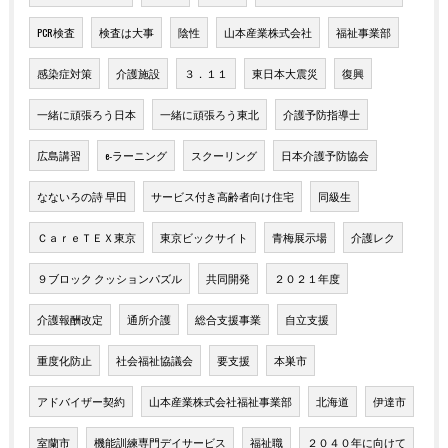
PCR検査
検査は大事
陰性
山本産業株式会社
福祉事業部
感染症対策
介護施設
３．１１
東日本大震災
復興
一緒に頑張ろう日本
一緒に頑張ろう東北
介護予防指導士
広島講習
e-ラーニング
スクーリング
日本介護予防協会
なないろの詩 早田
サービス付き高齢者向け住宅
同級生
ＣａｒｅＴＥＸ東京
東京ビックサイト
青梅展示場
介護レク
９ブロック クッションパズル
共同開発
２０２１年度
介護報酬改定
通所介護
総合支援事業
自立支援
重度化防止
社会福祉協議会
要支援
本巣市
アドバイザー契約
山本産業株式会社福祉事業部
北海道
伊達市
室蘭市
機能訓練専門デイサービス
福祉職
２０４０年に向けて