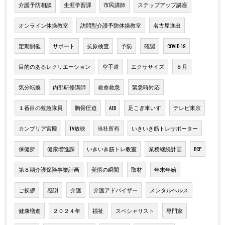
介護予防相談
生涯学習課
市民講師
ステップアップ講座
オンライン体操教室
訪問型介護予防体操教室
名古屋進出
定期開催
サポート
抗原検査
予防
確認
COVID-19
目的のあるレクリエーション
空手道
エクササイズ
８月
気分転換
内部研修講師
救命救急
緊急時対応
１番目の救急隊員
胸骨圧迫
AED
足こぎ車いす
テレビ東京
カンブリア宮殿
TV放映
当社所有
いきいき筋トレサポーター
保健所
健康増進課
いきいき筋トレ教室
業務継続計画
BCP
第８期介護保険事業計画
覚悟の瞬間
取材
年末年始
ご挨拶
感謝
介護
介護アドバイザー
メンタルヘルス
健康増進
２０２４年
福祉
スペシャリスト
専門家