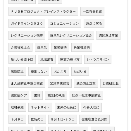
ＰＵＳＨプロジェクト プレインストラクター
一次救命処置
ガイドライン２０２０
コミュニケーション
原点に戻る
レクリエーション指導
岐阜県レクリエーション協会
講師派遣事業
介護福祉士会
岐阜県
業務提携
異業種連携
新しい介護予防
地域密着
家族の在り方
シトラスリボン
感染防止
差別しない
おかえり
ただいま
まん延防止等重点措置
緊急事態宣言
感染防止対策
日総研出版
認知症ケア
書籍
3度目の執筆
転倒・転落事故防止
取材依頼
ネットサイト
未来のために
今を大切に
９月９日
救急の日
９月１日~３０日
健康増進普及月間