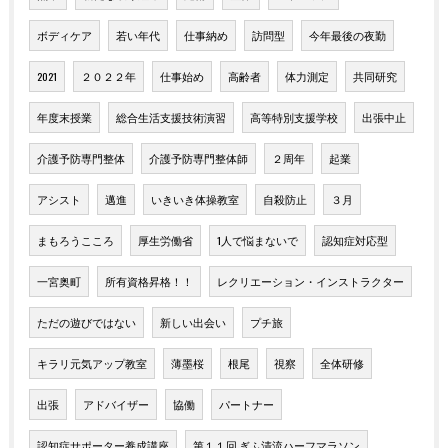
ボディケア
若い年代
仕事納め
訪問型
今年最後の夜勤
2021
２０２２年
仕事始め
高齢者
体力測定
共同研究
年度末授業
総合生活支援技術演習
高等特別支援学校
出張中止
介護予防専門整体
介護予防専門整体師
２周年
起業
アシスト
邁進
いきいき体操教室
自殺防止
３月
まもろうこころ
厚生労働省
1人で悩まないで
認知症対応型
一宮奥町
所有資格昇格！！
レクリエーション・インストラクター
ただの遊びではない
新しい出会い
プチ旅
キラリ元気アップ教室
薄墨桜
根尾
視察
全体研修
出張
アドバイザー
協働
パートナー
認知症サポーター養成講座
第１１回 ぎふ清流ハーフマラソン