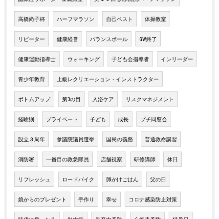
高橋尚子杯
ハーフマラソン
自己ベスト
体操教室
リピーター
健康経営
バランスボール
GW終了
健康運動指導士
ウォーキング
子ども会指導者
インリーダー
青少年教育
上級レクリエーション・インストラクター
ボトムアップ
第3の目
入浴ケア
リスクマネジメント
経験則
プライベート
子ども
成長
プチ同窓会
設立３周年
参議院議員選挙
国民の義務
普通救命講習
消防署
一番目の救急隊員
店舗視察
研修講師
休日
リフレッシュ
ロードバイク
卵かけごはん
父の日
娘からのプレゼント
手作り
幸せ
コロナ感染防止対策
時代に乗っかる
熱中症
脳卒中予防
心疾患予防
猛暑日