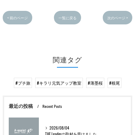
< 前のページ
一覧に戻る
次のページ >
関連タグ
#プチ旅
#キラリ元気アップ教室
#薄墨桜
#根尾
最近の投稿
Recent Posts
2026/08/04
THE Leaderの取材を受けました