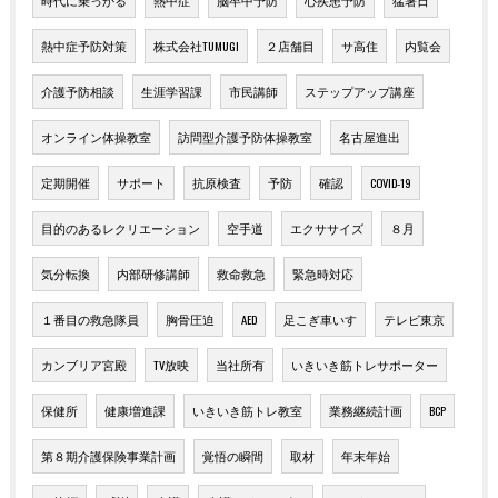
熱中症予防対策
株式会社TUMUGI
２店舗目
サ高住
内覧会
介護予防相談
生涯学習課
市民講師
ステップアップ講座
オンライン体操教室
訪問型介護予防体操教室
名古屋進出
定期開催
サポート
抗原検査
予防
確認
COVID-19
目的のあるレクリエーション
空手道
エクササイズ
８月
気分転換
内部研修講師
救命救急
緊急時対応
１番目の救急隊員
胸骨圧迫
AED
足こぎ車いす
テレビ東京
カンブリア宮殿
TV放映
当社所有
いきいき筋トレサポーター
保健所
健康増進課
いきいき筋トレ教室
業務継続計画
BCP
第８期介護保険事業計画
覚悟の瞬間
取材
年末年始