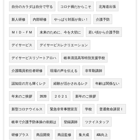
自分のカラダは自分で守る
コロナ禍だからこそ
北海道出張
新人研修
内部研修
やっぱり対面が良い！
介護予防
ＭＩＤ－ＦＭ
未来のために、今を大切に
若い頃から介護予防
デイサービス
デイサービスレクリエーション
デイサービスリゾートアロハ
岐阜清流高等特別支援学校
介護職員初任者研修
現場の声を伝える
非常勤講師
認知症の方も輝くレク
経験が活かされるレク
年齢は関係ない
年末のご挨拶
2020
２０２１
新年のご挨拶
新型コロナウイルス
緊急非常事態宣言
学校
普通救命講習Ⅰ
岐阜で介護予防体操の依頼は
登録講師
ツクイスタッフ
研修プラス
商品開発
商品監修
集大成
ADL向上