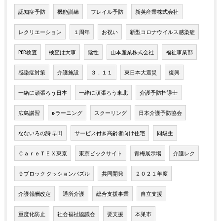
認知症予防
機能訓練
フレイル予防
新英産業株式会社
レクリエーション
１周年
お祝い
新型コロナウイルス感染症
PCR検査
検査は大事
陰性
山本産業株式会社
福祉事業部
感染症対策
介護施設
３．１１
東日本大震災
復興
一緒に頑張ろう日本
一緒に頑張ろう東北
介護予防指導士
広島講習
e-ラーニング
スクーリング
日本介護予防協会
なないろの詩 早田
サービス付き高齢者向け住宅
同級生
ＣａｒｅＴＥＸ東京
東京ビックサイト
青梅展示場
介護レク
９ブロック クッションパズル
共同開発
２０２１年度
介護報酬改定
通所介護
総合支援事業
自立支援
重度化防止
社会福祉協議会
要支援
本巣市