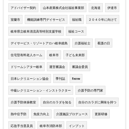
アドバイザー契約
山本産業株式会社福祉事業部
北海道
伊達市
室蘭市
機能訓練専門デイサービス
福祉職
２０４０年に向けて
岐阜県立岐阜清流高等特別支援学校
福祉コース
デイサービス・リゾートアロハ岐阜鏡島
介護福祉士
看護の日
住宅型有料老人ホーム
岐阜市
子ども未来部
ドリームシアター岐阜
運営審議会
審議会委員
日本レクリエーション協会
季刊誌
Recrew
中級レクリエーション・インストラクター
介護予防の専門家
介護予防体操教室
自分のカラダを知る
自分のカラダに興味を持つ
熱中症予防
免疫力向上
介護施設プロデュース
更新研修
応急手当普及員
岐阜市消防本部
インプット