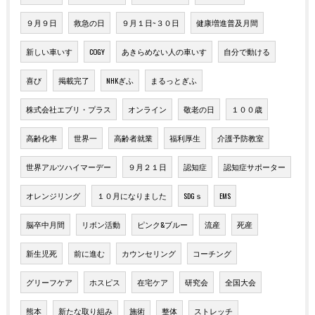
９月９日
救急の日
９月１日~３０日
健康増進普及月間
新しい車いす
COGY
あきらめない人の車いす
自分で動ける
喜び
掲載完了
NHKぎふ
まるっとぎふ
株式会社エブリ・プラス
オンライン
敬老の日
１００歳
高齢化率
世界一
高齢者就業
福利厚生
介護予防教室
世界アルツハイマーデー
９月２１日
認知症
認知症サポーター
オレンジリング
１０月になりました
SDGｓ
EMS
脳卒中月間
リボン活動
ピンク&ブルー
流産
死産
新生児死
前に進む
カウンセリング
コーチング
グリーフケア
ホスピス
在宅ケア
研究会
全国大会
熊本
新たな取り組み
施術
整体
ストレッチ