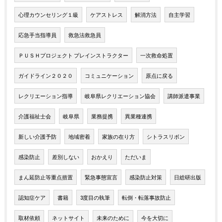
心理カウンセリング１級
ケアストレス
解消方法
自主学習
応急手当指導員
救急法救急員
ＰＵＳＨプロジェクト プレインストラクター
一次救命処置
ガイドライン２０２０
コミュニケーション
原点に戻る
レクリエーション指導
岐阜県レクリエーション協会
講師派遣事業
介護福祉士会
岐阜県
業務提携
異業種連携
新しい介護予防
地域密着
家族の在り方
シトラスリボン
感染防止
差別しない
おかえり
ただいま
まん延防止等重点措置
緊急事態宣言
感染防止対策
日総研出版
認知症ケア
書籍
3度目の執筆
転倒・転落事故防止
取材依頼
ネットサイト
未来のために
今を大切に