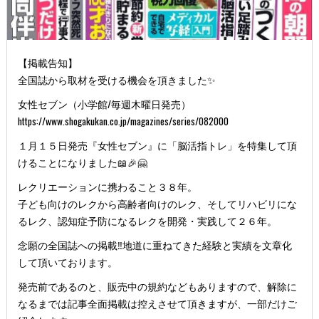
【掲載告知】
全国誌から取材を受ける機会を頂きました✨
女性セブン（小学館/毎週木曜日発売）
https://www.shogakukan.co.jp/magazines/series/082000
１月１５日発売『女性セブン』に「脳活指トレ」を特集して頂
けることになりました📖🎉🤗
レクリエーションに携わること３８年。
子ども向けのレクから高齢者向けのレク、そしてリハビリにな
るレク、認知症予防になるレクを開発・実践して２６年。
念願の全国誌への掲載‼️地道に重ねてきた経験と実績を文章化
して頂いております。
発売前であるのと、販売中の規約などもありますので、解除に
なるまでは記事全面掲載は控えさせて頂きますが、一部だけご