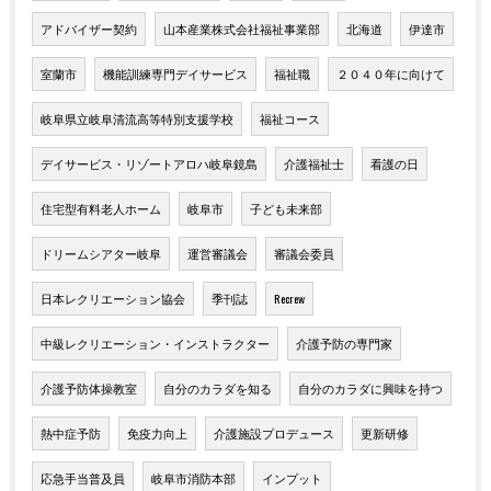
アドバイザー契約
山本産業株式会社福祉事業部
北海道
伊達市
室蘭市
機能訓練専門デイサービス
福祉職
２０４０年に向けて
岐阜県立岐阜清流高等特別支援学校
福祉コース
デイサービス・リゾートアロハ岐阜鏡島
介護福祉士
看護の日
住宅型有料老人ホーム
岐阜市
子ども未来部
ドリームシアター岐阜
運営審議会
審議会委員
日本レクリエーション協会
季刊誌
Recrew
中級レクリエーション・インストラクター
介護予防の専門家
介護予防体操教室
自分のカラダを知る
自分のカラダに興味を持つ
熱中症予防
免疫力向上
介護施設プロデュース
更新研修
応急手当普及員
岐阜市消防本部
インプット