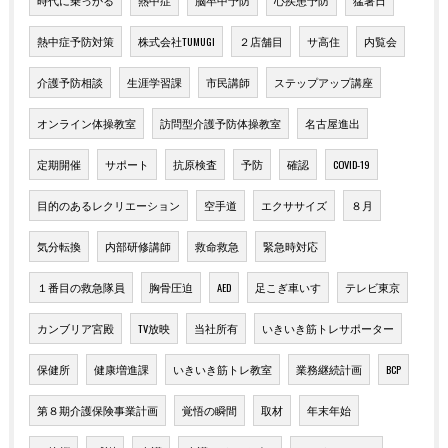
時代に乗っかる
熱中症
脳卒中予防
心疾患予防
猛暑日
熱中症予防対策
株式会社TUMUGI
２店舗目
サ高住
内覧会
介護予防相談
生涯学習課
市民講師
ステップアップ講座
オンライン体操教室
訪問型介護予防体操教室
名古屋進出
定期開催
サポート
抗原検査
予防
確認
COVID-19
目的のあるレクリエーション
空手道
エクササイズ
８月
気分転換
内部研修講師
救命救急
緊急時対応
１番目の救急隊員
胸骨圧迫
AED
足こぎ車いす
テレビ東京
カンブリア宮殿
TV放映
当社所有
いきいき筋トレサポーター
保健所
健康増進課
いきいき筋トレ教室
業務継続計画
BCP
第８期介護保険事業計画
覚悟の瞬間
取材
年末年始