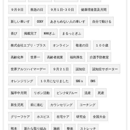
９月９日
救急の日
９月１日~３０日
健康増進普及月間
新しい車いす
COGY
あきらめない人の車いす
自分で動ける
喜び
掲載完了
NHKぎふ
まるっとぎふ
株式会社エブリ・プラス
オンライン
敬老の日
１００歳
高齢化率
世界一
高齢者就業
福利厚生
介護予防教室
世界アルツハイマーデー
９月２１日
認知症
認知症サポーター
オレンジリング
１０月になりました
SDGｓ
EMS
脳卒中月間
リボン活動
ピンク&ブルー
流産
死産
新生児死
前に進む
カウンセリング
コーチング
グリーフケア
ホスピス
在宅ケア
研究会
全国大会
熊本
新たな取り組み
施術
整体
ストレッチ