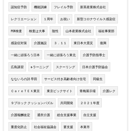
認知症予防
機能訓練
フレイル予防
新英産業株式会社
レクリエーション
１周年
お祝い
新型コロナウイルス感染症
PCR検査
検査は大事
陰性
山本産業株式会社
福祉事業部
感染症対策
介護施設
３．１１
東日本大震災
復興
一緒に頑張ろう日本
一緒に頑張ろう東北
介護予防指導士
広島講習
e-ラーニング
スクーリング
日本介護予防協会
なないろの詩 早田
サービス付き高齢者向け住宅
同級生
ＣａｒｅＴＥＸ東京
東京ビックサイト
青梅展示場
介護レク
９ブロック クッションパズル
共同開発
２０２１年度
介護報酬改定
通所介護
総合支援事業
自立支援
重度化防止
社会福祉協議会
要支援
本巣市