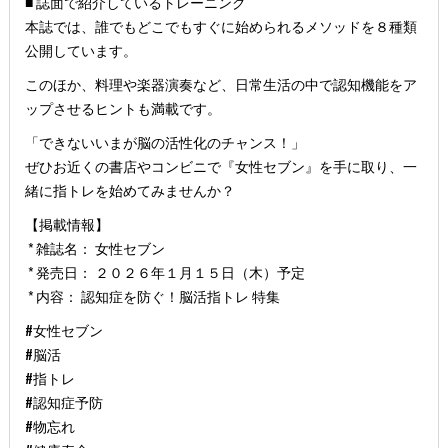
■ 誌面で紹介しているトレーニング
本誌では、誰でもどこでもすぐに始められるメソッドを８種類
公開しています。
このほか、料理や楽器演奏など、日常生活の中で認知機能をア
ップさせるヒントも満載です。
「できないいまが脳の活性化のチャンス！」
ぜひお近くの書店やコンビニで『女性セブン』を手に取り、一
緒に指トレを始めてみませんか？
【掲載情報】
* 雑誌名： 女性セブン
* 発売日： ２０２６年１月１５日（木）予定
* 内容： 認知症を防ぐ！脳活指トレ 特集
#女性セブン
​#脳活
​#指トレ
​#認知症予防
​#物忘れ