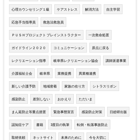
心理カウンセリング１級
ケアストレス
解消方法
自主学習
応急手当指導員
救急法救急員
ＰＵＳＨプロジェクト プレインストラクター
一次救命処置
ガイドライン２０２０
コミュニケーション
原点に戻る
レクリエーション指導
岐阜県レクリエーション協会
講師派遣事業
介護福祉士会
岐阜県
業務提携
異業種連携
新しい介護予防
地域密着
家族の在り方
シトラスリボン
感染防止
差別しない
おかえり
ただいま
まん延防止等重点措置
緊急事態宣言
感染防止対策
日総研出版
認知症ケア
書籍
3度目の執筆
転倒・転落事故防止
取材依頼
ネットサイト
未来のために
今を大切に