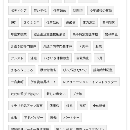
ボディケア
若い年代
仕事納め
訪問型
今年最後の夜勤
2021
２０２２年
仕事始め
高齢者
体力測定
共同研究
年度末授業
総合生活支援技術演習
高等特別支援学校
出張中止
介護予防専門整体
介護予防専門整体師
２周年
起業
アシスト
邁進
いきいき体操教室
自殺防止
３月
まもろうこころ
厚生労働省
1人で悩まないで
認知症対応型
一宮奥町
所有資格昇格！！
レクリエーション・インストラクター
ただの遊びではない
新しい出会い
プチ旅
キラリ元気アップ教室
薄墨桜
根尾
視察
全体研修
出張
アドバイザー
協働
パートナー
認知症サポーター養成講座
第１１回 ぎふ清流ハーフマラソン