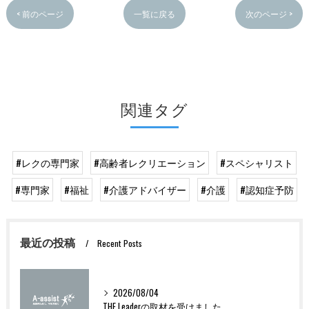
< 前のページ
一覧に戻る
次のページ >
関連タグ
#レクの専門家
#高齢者レクリエーション
#スペシャリスト
#専門家
#福祉
#介護アドバイザー
#介護
#認知症予防
最近の投稿
Recent Posts
2026/08/04
THE Leaderの取材を受けました