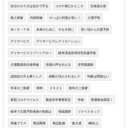
自分のカラダは自分で守る
コロナ禍だからこそ
北海道出張
新人研修
内部研修
やっぱり対面が良い！
介護予防
ＭＩＤ－ＦＭ
未来のために、今を大切に
若い頃から介護予防
デイサービス
デイサービスレクリエーション
デイサービスリゾートアロハ
岐阜清流高等特別支援学校
介護職員初任者研修
現場の声を伝える
非常勤講師
認知症の方も輝くレク
経験が活かされるレク
年齢は関係ない
年末のご挨拶
2020
２０２１
新年のご挨拶
新型コロナウイルス
緊急非常事態宣言
学校
普通救命講習Ⅰ
岐阜で介護予防体操の依頼は
登録講師
ツクイスタッフ
研修プラス
商品開発
商品監修
集大成
ADL向上