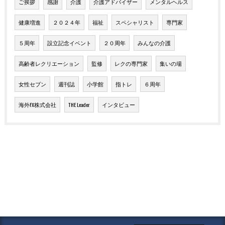
ご挨拶
感謝
介護
介護アドバイザー
メンタルヘルス
健康増進
２０２４年
福祉
スペシャリスト
専門家
５周年
設立記念イベント
２０周年
みんなの介護
高齢者レクリエーション
監修
レクの専門家
集いの場
女性セブン
週刊誌
小学館
指トレ
６周年
海外FX株式会社
THE Leader
インタビュー