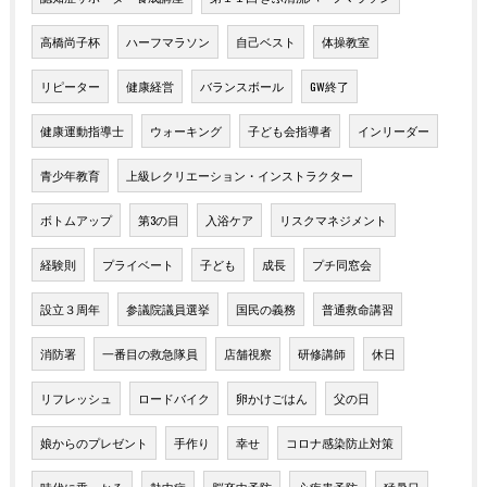
高橋尚子杯
ハーフマラソン
自己ベスト
体操教室
リピーター
健康経営
バランスボール
GW終了
健康運動指導士
ウォーキング
子ども会指導者
インリーダー
青少年教育
上級レクリエーション・インストラクター
ボトムアップ
第3の目
入浴ケア
リスクマネジメント
経験則
プライベート
子ども
成長
プチ同窓会
設立３周年
参議院議員選挙
国民の義務
普通救命講習
消防署
一番目の救急隊員
店舗視察
研修講師
休日
リフレッシュ
ロードバイク
卵かけごはん
父の日
娘からのプレゼント
手作り
幸せ
コロナ感染防止対策