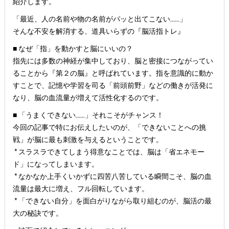
紹介します。
「最近、人の名前や物の名前がパッと出てこない……」
そんな不安を解消する、道具いらずの『脳活指トレ』
■ なぜ「指」を動かすと脳にいいの？
指先には多数の神経が集中しており、脳と密接につながってい
ることから『第２の脳』と呼ばれています。指を意識的に動か
すことで、記憶や学習を司る「前頭前野」などの働きが活発に
なり、脳の血流量が増えて活性化するのです。
■ 「うまくできない……」それこそがチャンス！
今回の記事で特にお伝えしたいのが、「できないことへの挑
戦」が脳に最も刺激を与えるということです。
* スラスラできてしまう得意なことでは、脳は「省エネモー
ド」になってしまいます。
* なかなか上手くいかずに四苦八苦している瞬間こそ、脳の血
流量は最大に増え、フル回転しています。
* 「できない自分」を面白がりながら取り組むのが、脳活の最
大の秘訣です。