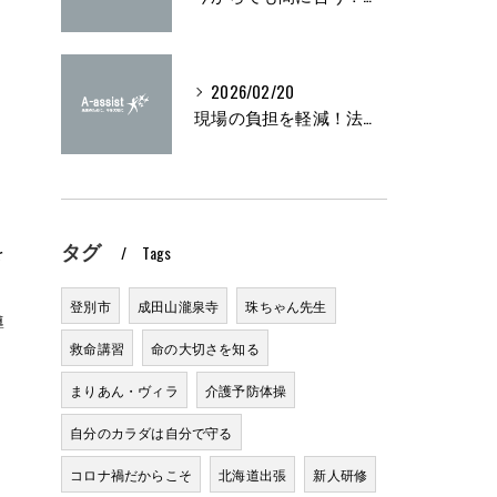
』
2026/02/20
現場の負担を軽減！法定研修の実施方法とは？
タグ
を
Tags
登別市
成田山瀧泉寺
珠ちゃん先生
導
救命講習
命の大切さを知る
まりあん・ヴィラ
介護予防体操
自分のカラダは自分で守る
コロナ禍だからこそ
北海道出張
新人研修