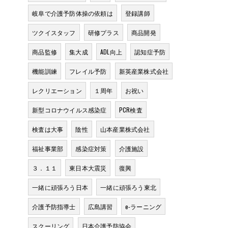
岐阜で介護予防体操の依頼は
登録講師
ツクイスタッフ
研修プラス
商品開発
商品監修
集大成
ADL向上
認知症予防
機能訓練
フレイル予防
新英産業株式会社
レクリエーション
１周年
お祝い
新型コロナウイルス感染症
PCR検査
検査は大事
陰性
山本産業株式会社
福祉事業部
感染症対策
介護施設
３．１１
東日本大震災
復興
一緒に頑張ろう日本
一緒に頑張ろう東北
介護予防指導士
広島講習
e-ラーニング
スクーリング
日本介護予防協会