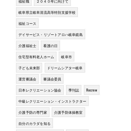
福祉職
２０４０年に向けて
岐阜県立岐阜清流高等特別支援学校
福祉コース
デイサービス・リゾートアロハ岐阜鏡島
介護福祉士
看護の日
住宅型有料老人ホーム
岐阜市
子ども未来部
ドリームシアター岐阜
運営審議会
審議会委員
日本レクリエーション協会
季刊誌
Recrew
中級レクリエーション・インストラクター
介護予防の専門家
介護予防体操教室
自分のカラダを知る