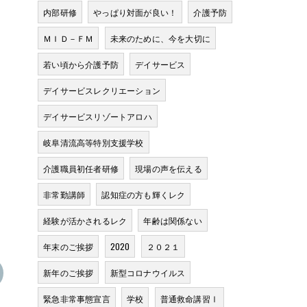
内部研修
やっぱり対面が良い！
介護予防
ＭＩＤ－ＦＭ
未来のために、今を大切に
若い頃から介護予防
デイサービス
デイサービスレクリエーション
デイサービスリゾートアロハ
岐阜清流高等特別支援学校
介護職員初任者研修
現場の声を伝える
非常勤講師
認知症の方も輝くレク
経験が活かされるレク
年齢は関係ない
年末のご挨拶
2020
２０２１
新年のご挨拶
新型コロナウイルス
緊急非常事態宣言
学校
普通救命講習Ⅰ