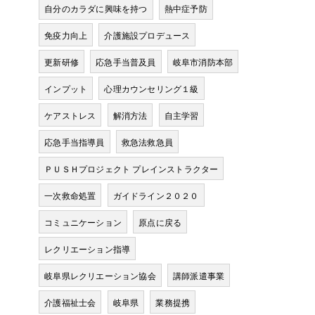
自分のカラダに興味を持つ
熱中症予防
免疫力向上
介護施設プロデュース
更新研修
応急手当普及員
岐阜市消防本部
インプット
心理カウンセリング１級
ケアストレス
解消方法
自主学習
応急手当指導員
救急法救急員
ＰＵＳＨプロジェクト プレインストラクター
一次救命処置
ガイドライン２０２０
コミュニケーション
原点に戻る
レクリエーション指導
岐阜県レクリエーション協会
講師派遣事業
介護福祉士会
岐阜県
業務提携