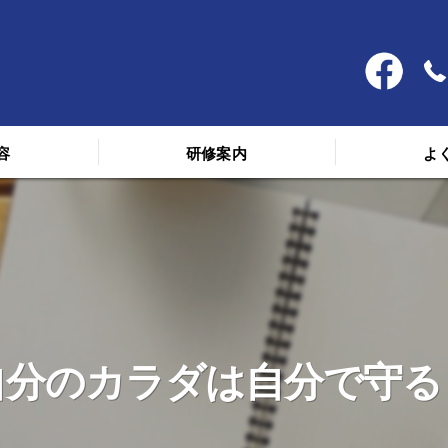
容
研修案内
よ
料金
スケジュール
講義を受けた人の声
自分のカラダは自分で守る