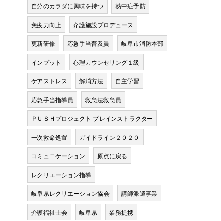
自分のカラダに興味を持つ
熱中症予防
免疫力向上
介護施設プロデュース
更新研修
応急手当普及員
岐阜市消防本部
インプット
心理カウンセリング１級
ケアストレス
解消方法
自主学習
応急手当指導員
救急法救急員
ＰＵＳＨプロジェクト プレインストラクター
一次救命処置
ガイドライン２０２０
コミュニケーション
原点に戻る
レクリエーション指導
岐阜県レクリエーション協会
講師派遣事業
介護福祉士会
岐阜県
業務提携