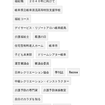
福祉職
２０４０年に向けて
岐阜県立岐阜清流高等特別支援学校
福祉コース
デイサービス・リゾートアロハ岐阜鏡島
介護福祉士
看護の日
住宅型有料老人ホーム
岐阜市
子ども未来部
ドリームシアター岐阜
運営審議会
審議会委員
日本レクリエーション協会
季刊誌
Recrew
中級レクリエーション・インストラクター
介護予防の専門家
介護予防体操教室
自分のカラダを知る