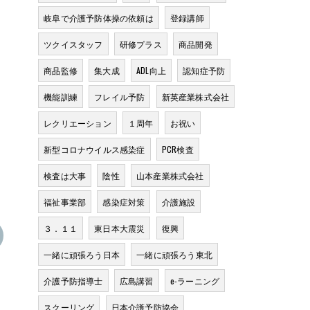
岐阜で介護予防体操の依頼は
登録講師
ツクイスタッフ
研修プラス
商品開発
商品監修
集大成
ADL向上
認知症予防
機能訓練
フレイル予防
新英産業株式会社
レクリエーション
１周年
お祝い
新型コロナウイルス感染症
PCR検査
検査は大事
陰性
山本産業株式会社
福祉事業部
感染症対策
介護施設
３．１１
東日本大震災
復興
一緒に頑張ろう日本
一緒に頑張ろう東北
介護予防指導士
広島講習
e-ラーニング
スクーリング
日本介護予防協会