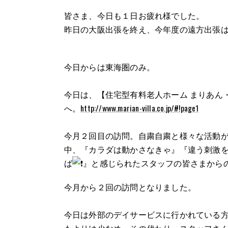
皆さま、今日も１日お疲れ様でした。
昨日の大阪出張を終え、今年度の遠方出張
今日からは東海圏のみ。
今日は、【住宅型有料老人ホーム まりあん・
へ。
http://www.marian-villa.co.jp/#!page1
今月２回目の訪問。自粛自粛と様々な活動
中、『カラダは動かさなきゃ』『違う刺激
ば
』と感じられたスタッフの皆さまから
今月から２回の訪問となりました。
今日は外部のデイサービスに行かれている