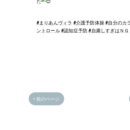
た
#まりあんヴィラ
#介護予防体操
#自分のカ
ントロール
#認知症予防
#自粛しすぎはＮＧ
< 前のページ