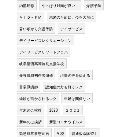
内部研修
やっぱり対面が良い！
介護予防
ＭＩＤ－ＦＭ
未来のために、今を大切に
若い頃から介護予防
デイサービス
デイサービスレクリエーション
デイサービスリゾートアロハ
岐阜清流高等特別支援学校
介護職員初任者研修
現場の声を伝える
非常勤講師
認知症の方も輝くレク
経験が活かされるレク
年齢は関係ない
年末のご挨拶
2020
２０２１
新年のご挨拶
新型コロナウイルス
緊急非常事態宣言
学校
普通救命講習Ⅰ