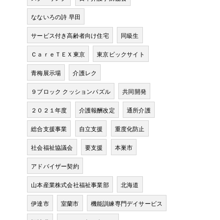
なないろの詩 早田
サービス付き高齢者向け住宅
同級生
ＣａｒｅＴＥＸ東京
東京ビックサイト
青梅展示場
介護レク
９ブロック クッションパズル
共同開発
２０２１年度
介護報酬改定
通所介護
総合支援事業
自立支援
重度化防止
社会福祉協議会
要支援
本巣市
アドバイザー契約
山本産業株式会社福祉事業部
北海道
伊達市
室蘭市
機能訓練専門デイサービス