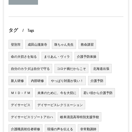
タグ
Tags
登別市
成田山瀧泉寺
珠ちゃん先生
救命講習
命の大切さを知る
まりあん・ヴィラ
介護予防体操
自分のカラダは自分で守る
コロナ禍だからこそ
北海道出張
新人研修
内部研修
やっぱり対面が良い！
介護予防
ＭＩＤ－ＦＭ
未来のために、今を大切に
若い頃から介護予防
デイサービス
デイサービスレクリエーション
デイサービスリゾートアロハ
岐阜清流高等特別支援学校
介護職員初任者研修
現場の声を伝える
非常勤講師