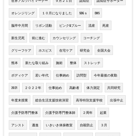
世界アルツハイマーデー
９月２１日
認知症
認知症サポーター
オレンジリング
１０月になりました
SDGｓ
EMS
脳卒中月間
リボン活動
ピンク&ブルー
流産
死産
新生児死
前に進む
カウンセリング
コーチング
グリーフケア
ホスピス
在宅ケア
研究会
全国大会
熊本
新たな取り組み
施術
整体
ストレッチ
ボディケア
若い年代
仕事納め
訪問型
今年最後の夜勤
2021
２０２２年
仕事始め
高齢者
体力測定
共同研究
年度末授業
総合生活支援技術演習
高等特別支援学校
出張中止
介護予防専門整体
介護予防専門整体師
２周年
起業
アシスト
邁進
いきいき体操教室
自殺防止
３月