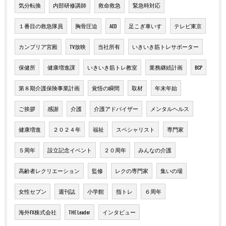
気分転換
内部研修講師
救命救急
緊急時対応
１番目の救急隊員
胸骨圧迫
AED
足こぎ車いす
テレビ東京
カンブリア宮殿
TV放映
当社所有
いきいき筋トレサポーター
保健所
健康増進課
いきいき筋トレ教室
業務継続計画
BCP
第８期介護保険事業計画
覚悟の瞬間
取材
年末年始
ご挨拶
感謝
介護
介護アドバイザー
メンタルヘルス
健康増進
２０２４年
福祉
スペシャリスト
専門家
５周年
設立記念イベント
２０周年
みんなの介護
高齢者レクリエーション
監修
レクの専門家
集いの場
女性セブン
週刊誌
小学館
指トレ
６周年
海外FX株式会社
THE Leader
インタビュー