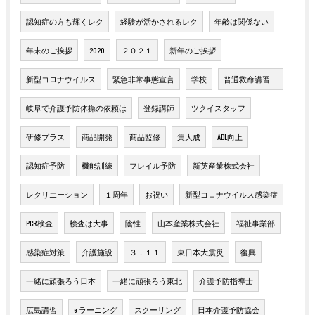
認知症の方も輝くレク
経験が活かされるレク
年齢は関係ない
年末のご挨拶
2020
２０２１
新年のご挨拶
新型コロナウイルス
緊急非常事態宣言
学校
普通救命講習Ⅰ
岐阜で介護予防体操の依頼は
登録講師
ツクイスタッフ
研修プラス
商品開発
商品監修
集大成
ADL向上
認知症予防
機能訓練
フレイル予防
新英産業株式会社
レクリエーション
１周年
お祝い
新型コロナウイルス感染症
PCR検査
検査は大事
陰性
山本産業株式会社
福祉事業部
感染症対策
介護施設
３．１１
東日本大震災
復興
一緒に頑張ろう日本
一緒に頑張ろう東北
介護予防指導士
広島講習
e-ラーニング
スクーリング
日本介護予防協会