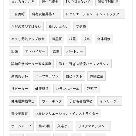
まもろうこころ
厚生労働省
1人で悩まないで
認知症対応型
一宮奥町
所有資格昇格！！
レクリエーション・インストラクター
ただの遊びではない
新しい出会い
プチ旅
キラリ元気アップ教室
薄墨桜
根尾
視察
全体研修
出張
アドバイザー
協働
パートナー
認知症サポーター養成講座
第１１回 ぎふ清流ハーフマラソン
高橋尚子杯
ハーフマラソン
自己ベスト
体操教室
リピーター
健康経営
バランスボール
GW終了
健康運動指導士
ウォーキング
子ども会指導者
インリーダー
青少年教育
上級レクリエーション・インストラクター
ボトムアップ
第3の目
入浴ケア
リスクマネジメント