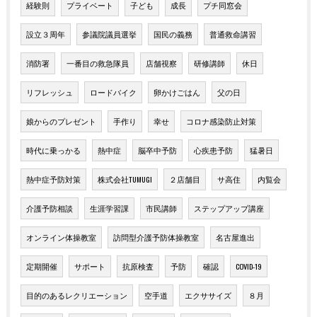
経験則
プライベート
子ども
成長
プチ同窓会
設立３周年
参議院議員選挙
国民の義務
普通救命講習
消防署
一番目の救急隊員
店舗視察
研修講師
休日
リフレッシュ
ロードバイク
卵かけごはん
父の日
娘からのプレゼント
手作り
幸せ
コロナ感染防止対策
時代に乗っかる
熱中症
脳卒中予防
心疾患予防
猛暑日
熱中症予防対策
株式会社TUMUGI
２店舗目
サ高住
内覧会
介護予防相談
生涯学習課
市民講師
ステップアップ講座
オンライン体操教室
訪問型介護予防体操教室
名古屋進出
定期開催
サポート
抗原検査
予防
確認
COVID-19
目的のあるレクリエーション
空手道
エクササイズ
８月