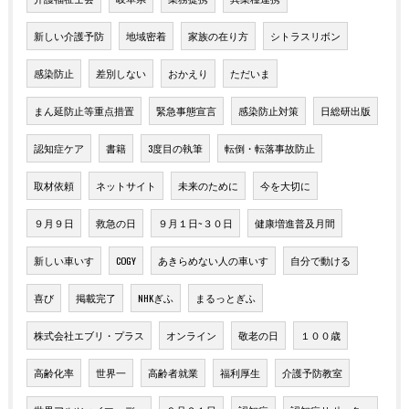
新しい介護予防
地域密着
家族の在り方
シトラスリボン
感染防止
差別しない
おかえり
ただいま
まん延防止等重点措置
緊急事態宣言
感染防止対策
日総研出版
認知症ケア
書籍
3度目の執筆
転倒・転落事故防止
取材依頼
ネットサイト
未来のために
今を大切に
９月９日
救急の日
９月１日~３０日
健康増進普及月間
新しい車いす
COGY
あきらめない人の車いす
自分で動ける
喜び
掲載完了
NHKぎふ
まるっとぎふ
株式会社エブリ・プラス
オンライン
敬老の日
１００歳
高齢化率
世界一
高齢者就業
福利厚生
介護予防教室