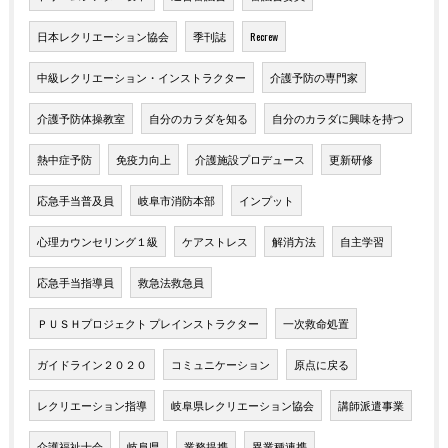
日本レクリエーション協会
季刊誌
Recrew
中級レクリエーション・インストラクター
介護予防の専門家
介護予防体操教室
自分のカラダを知る
自分のカラダに興味を持つ
熱中症予防
免疫力向上
介護施設プロデュース
更新研修
応急手当普及員
岐阜市消防本部
インプット
心理カウンセリング１級
ケアストレス
解消方法
自主学習
応急手当指導員
救急法救急員
ＰＵＳＨプロジェクト プレインストラクター
一次救命処置
ガイドライン２０２０
コミュニケーション
原点に戻る
レクリエーション指導
岐阜県レクリエーション協会
講師派遣事業
介護福祉士会
岐阜県
業務提携
異業種連携