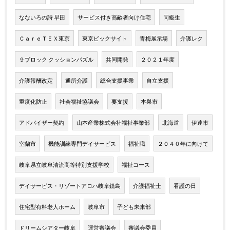
なないろの詩 早田
サービス付き高齢者向け住宅
同級生
ＣａｒｅＴＥＸ東京
東京ビックサイト
青梅展示場
介護レク
９ブロック クッションパズル
共同開発
２０２１年度
介護報酬改定
通所介護
総合支援事業
自立支援
重度化防止
社会福祉協議会
要支援
本巣市
アドバイザー契約
山本産業株式会社福祉事業部
北海道
伊達市
室蘭市
機能訓練専門デイサービス
福祉職
２０４０年に向けて
岐阜県立岐阜清流高等特別支援学校
福祉コース
デイサービス・リゾートアロハ岐阜鏡島
介護福祉士
看護の日
住宅型有料老人ホーム
岐阜市
子ども未来部
ドリームシアター岐阜
運営審議会
審議会委員