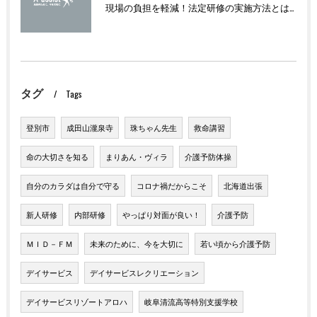
現場の負担を軽減！法定研修の実施方法とは？
タグ
Tags
登別市
成田山瀧泉寺
珠ちゃん先生
救命講習
命の大切さを知る
まりあん・ヴィラ
介護予防体操
自分のカラダは自分で守る
コロナ禍だからこそ
北海道出張
新人研修
内部研修
やっぱり対面が良い！
介護予防
ＭＩＤ－ＦＭ
未来のために、今を大切に
若い頃から介護予防
デイサービス
デイサービスレクリエーション
デイサービスリゾートアロハ
岐阜清流高等特別支援学校