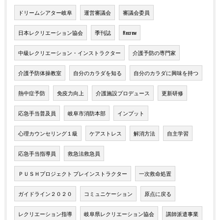
ドリームシアター岐阜
運営審議会
審議会委員
日本レクリエーション協会
季刊誌
Recrew
中級レクリエーション・インストラクター
介護予防の専門家
介護予防体操教室
自分のカラダを知る
自分のカラダに興味を持つ
熱中症予防
免疫力向上
介護施設プロデュース
更新研修
応急手当普及員
岐阜市消防本部
インプット
心理カウンセリング１級
ケアストレス
解消方法
自主学習
応急手当指導員
救急法救急員
ＰＵＳＨプロジェクト プレインストラクター
一次救命処置
ガイドライン２０２０
コミュニケーション
原点に戻る
レクリエーション指導
岐阜県レクリエーション協会
講師派遣事業