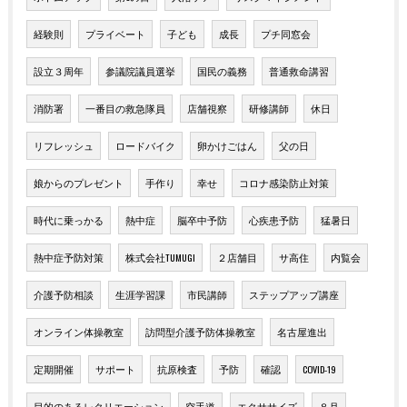
経験則
プライベート
子ども
成長
プチ同窓会
設立３周年
参議院議員選挙
国民の義務
普通救命講習
消防署
一番目の救急隊員
店舗視察
研修講師
休日
リフレッシュ
ロードバイク
卵かけごはん
父の日
娘からのプレゼント
手作り
幸せ
コロナ感染防止対策
時代に乗っかる
熱中症
脳卒中予防
心疾患予防
猛暑日
熱中症予防対策
株式会社TUMUGI
２店舗目
サ高住
内覧会
介護予防相談
生涯学習課
市民講師
ステップアップ講座
オンライン体操教室
訪問型介護予防体操教室
名古屋進出
定期開催
サポート
抗原検査
予防
確認
COVID-19
目的のあるレクリエーション
空手道
エクササイズ
８月