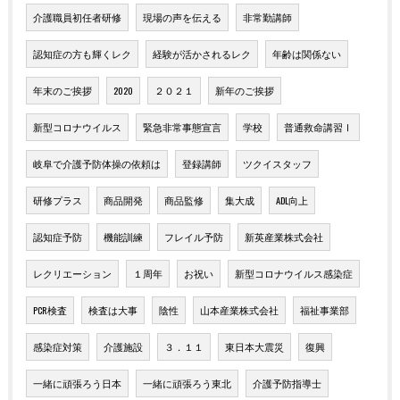
介護職員初任者研修
現場の声を伝える
非常勤講師
認知症の方も輝くレク
経験が活かされるレク
年齢は関係ない
年末のご挨拶
2020
２０２１
新年のご挨拶
新型コロナウイルス
緊急非常事態宣言
学校
普通救命講習Ⅰ
岐阜で介護予防体操の依頼は
登録講師
ツクイスタッフ
研修プラス
商品開発
商品監修
集大成
ADL向上
認知症予防
機能訓練
フレイル予防
新英産業株式会社
レクリエーション
１周年
お祝い
新型コロナウイルス感染症
PCR検査
検査は大事
陰性
山本産業株式会社
福祉事業部
感染症対策
介護施設
３．１１
東日本大震災
復興
一緒に頑張ろう日本
一緒に頑張ろう東北
介護予防指導士