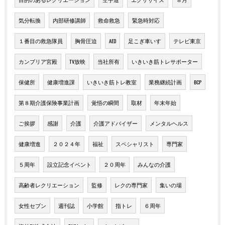
気分転換
内部研修講師
救命救急
緊急時対応
１番目の救急隊員
胸骨圧迫
AED
足こぎ車いす
テレビ東京
カンブリア宮殿
TV放映
当社所有
いきいき筋トレサポーター
保健所
健康増進課
いきいき筋トレ教室
業務継続計画
BCP
第８期介護保険事業計画
覚悟の瞬間
取材
年末年始
ご挨拶
感謝
介護
介護アドバイザー
メンタルヘルス
健康増進
２０２４年
福祉
スペシャリスト
専門家
５周年
設立記念イベント
２０周年
みんなの介護
高齢者レクリエーション
監修
レクの専門家
集いの場
女性セブン
週刊誌
小学館
指トレ
６周年