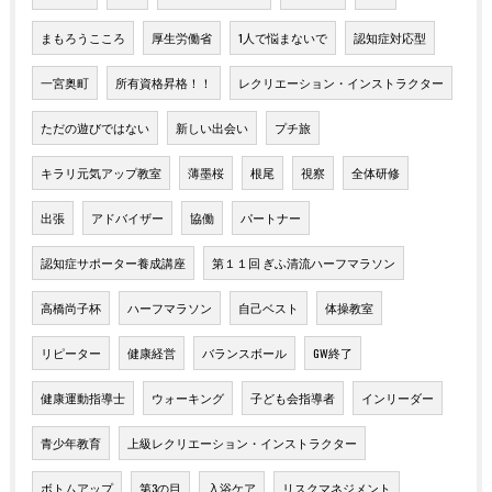
まもろうこころ
厚生労働省
1人で悩まないで
認知症対応型
一宮奥町
所有資格昇格！！
レクリエーション・インストラクター
ただの遊びではない
新しい出会い
プチ旅
キラリ元気アップ教室
薄墨桜
根尾
視察
全体研修
出張
アドバイザー
協働
パートナー
認知症サポーター養成講座
第１１回 ぎふ清流ハーフマラソン
高橋尚子杯
ハーフマラソン
自己ベスト
体操教室
リピーター
健康経営
バランスボール
GW終了
健康運動指導士
ウォーキング
子ども会指導者
インリーダー
青少年教育
上級レクリエーション・インストラクター
ボトムアップ
第3の目
入浴ケア
リスクマネジメント