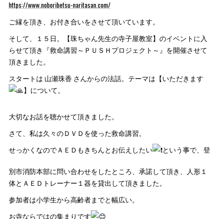
https://www.noboribetsu-naritasan.com/
ご縁を頂き、お付き合いをさせて頂いています。
そして、１５日。【珠ちゃん先生の寺子屋教室】のイベントに入
らせて頂き『救命講習～ＰＵＳＨプロジェクト～』を開催させて
頂きました。
スタートは 山瀬珠香 さんからの法話。テーマは【いただきます
】について。
大切なお話を聴かせて頂きました。
さて、私は久々のＤＶＤを使った救命講習。
せっかくなのでＡＥＤもきちんとお伝えしたい
という事で、登
別市消防本部に問い合わせをしたところ、承諾して頂き、人形１
体とＡＥＤトレーナー１器を貸出して頂きました。
参加者は小学生から高齢者までと幅広い。
お寺ならではの集まりです