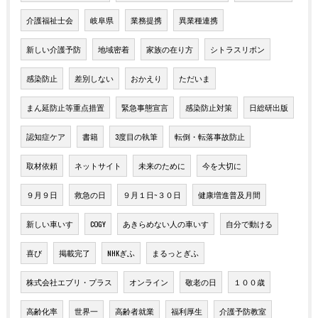
介護福祉士会
岐阜県
業務提携
異業種連携
新しい介護予防
地域密着
家族の在り方
シトラスリボン
感染防止
差別しない
おかえり
ただいま
まん延防止等重点措置
緊急事態宣言
感染防止対策
日総研出版
認知症ケア
書籍
3度目の執筆
転倒・転落事故防止
取材依頼
ネットサイト
未来のために
今を大切に
９月９日
救急の日
９月１日~３０日
健康増進普及月間
新しい車いす
COGY
あきらめない人の車いす
自分で動ける
喜び
掲載完了
NHKぎふ
まるっとぎふ
株式会社エブリ・プラス
オンライン
敬老の日
１００歳
高齢化率
世界一
高齢者就業
福利厚生
介護予防教室