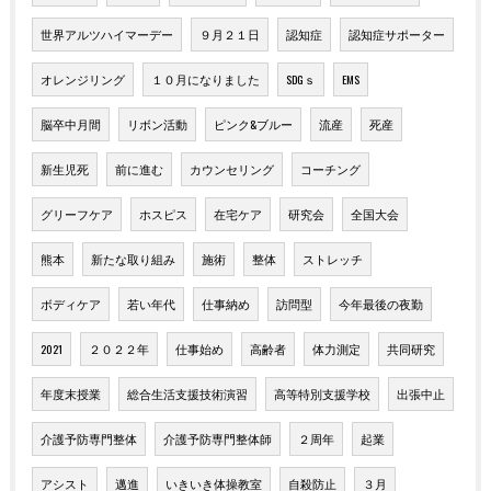
世界アルツハイマーデー
９月２１日
認知症
認知症サポーター
オレンジリング
１０月になりました
SDGｓ
EMS
脳卒中月間
リボン活動
ピンク&ブルー
流産
死産
新生児死
前に進む
カウンセリング
コーチング
グリーフケア
ホスピス
在宅ケア
研究会
全国大会
熊本
新たな取り組み
施術
整体
ストレッチ
ボディケア
若い年代
仕事納め
訪問型
今年最後の夜勤
2021
２０２２年
仕事始め
高齢者
体力測定
共同研究
年度末授業
総合生活支援技術演習
高等特別支援学校
出張中止
介護予防専門整体
介護予防専門整体師
２周年
起業
アシスト
邁進
いきいき体操教室
自殺防止
３月