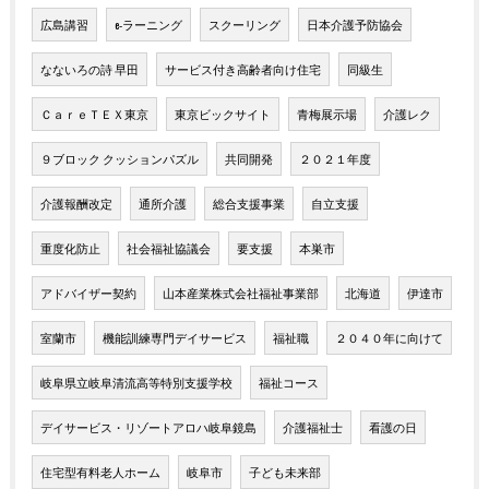
広島講習
e-ラーニング
スクーリング
日本介護予防協会
なないろの詩 早田
サービス付き高齢者向け住宅
同級生
ＣａｒｅＴＥＸ東京
東京ビックサイト
青梅展示場
介護レク
９ブロック クッションパズル
共同開発
２０２１年度
介護報酬改定
通所介護
総合支援事業
自立支援
重度化防止
社会福祉協議会
要支援
本巣市
アドバイザー契約
山本産業株式会社福祉事業部
北海道
伊達市
室蘭市
機能訓練専門デイサービス
福祉職
２０４０年に向けて
岐阜県立岐阜清流高等特別支援学校
福祉コース
デイサービス・リゾートアロハ岐阜鏡島
介護福祉士
看護の日
住宅型有料老人ホーム
岐阜市
子ども未来部