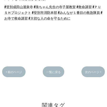
#登別成田山瀧泉寺
#珠ちゃん先生の寺子屋教室
#救命講習
#ＰＵ
ＳＨプロジェクト
#登別市消防本部
#みんなが１番目の救急隊員
#
お寺で救命講習
#大切な人の命を守るために
< 前のページ
一覧に戻る
次のページ >
関連タグ