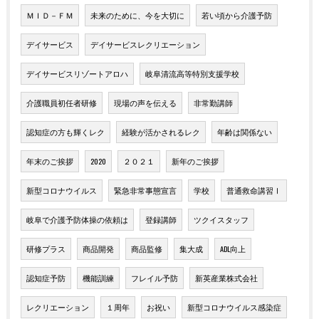
ＭＩＤ－ＦＭ
未来のために、今を大切に
若い頃から介護予防
デイサービス
デイサービスレクリエーション
デイサービスリゾートアロハ
岐阜清流高等特別支援学校
介護職員初任者研修
現場の声を伝える
非常勤講師
認知症の方も輝くレク
経験が活かされるレク
年齢は関係ない
年末のご挨拶
2020
２０２１
新年のご挨拶
新型コロナウイルス
緊急非常事態宣言
学校
普通救命講習Ⅰ
岐阜で介護予防体操の依頼は
登録講師
ツクイスタッフ
研修プラス
商品開発
商品監修
集大成
ADL向上
認知症予防
機能訓練
フレイル予防
新英産業株式会社
レクリエーション
１周年
お祝い
新型コロナウイルス感染症