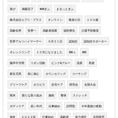
喜び
掲載完了
NHKぎふ
まるっとぎふ
株式会社エブリ・プラス
オンライン
敬老の日
１００歳
高齢化率
世界一
高齢者就業
福利厚生
介護予防教室
世界アルツハイマーデー
９月２１日
認知症
認知症サポーター
オレンジリング
１０月になりました
SDGｓ
EMS
脳卒中月間
リボン活動
ピンク&ブルー
流産
死産
新生児死
前に進む
カウンセリング
コーチング
グリーフケア
ホスピス
在宅ケア
研究会
全国大会
熊本
新たな取り組み
施術
整体
ストレッチ
ボディケア
若い年代
仕事納め
訪問型
今年最後の夜勤
2021
２０２２年
仕事始め
高齢者
体力測定
共同研究