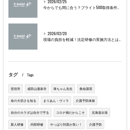
2026/02/25
今からでも間に合う？ブライト500取得条件をわかりやすく解説
2026/02/20
現場の負担を軽減！法定研修の実施方法とは？
タグ
Tags
登別市
成田山瀧泉寺
珠ちゃん先生
救命講習
命の大切さを知る
まりあん・ヴィラ
介護予防体操
自分のカラダは自分で守る
コロナ禍だからこそ
北海道出張
新人研修
内部研修
やっぱり対面が良い！
介護予防