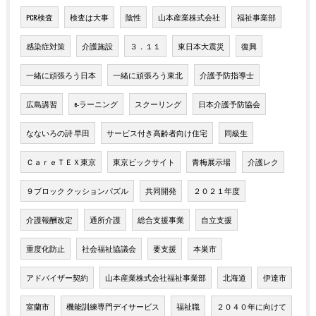
PCR検査
検査は大事
陰性
山本産業株式会社
福祉事業部
感染症対策
介護施設
３．１１
東日本大震災
復興
一緒に頑張ろう日本
一緒に頑張ろう東北
介護予防指導士
広島講習
e-ラーニング
スクーリング
日本介護予防協会
なないろの詩 早田
サービス付き高齢者向け住宅
同級生
ＣａｒｅＴＥＸ東京
東京ビックサイト
青梅展示場
介護レク
９ブロック クッションパズル
共同開発
２０２１年度
介護報酬改定
通所介護
総合支援事業
自立支援
重度化防止
社会福祉協議会
要支援
本巣市
アドバイザー契約
山本産業株式会社福祉事業部
北海道
伊達市
室蘭市
機能訓練専門デイサービス
福祉職
２０４０年に向けて