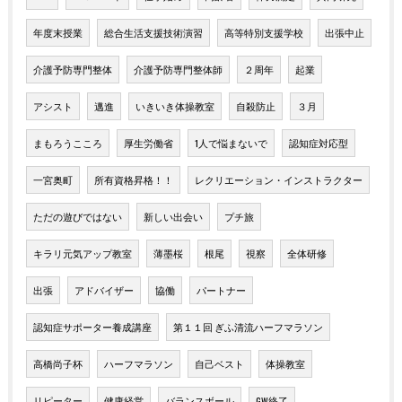
年度末授業
総合生活支援技術演習
高等特別支援学校
出張中止
介護予防専門整体
介護予防専門整体師
２周年
起業
アシスト
邁進
いきいき体操教室
自殺防止
３月
まもろうこころ
厚生労働省
1人で悩まないで
認知症対応型
一宮奥町
所有資格昇格！！
レクリエーション・インストラクター
ただの遊びではない
新しい出会い
プチ旅
キラリ元気アップ教室
薄墨桜
根尾
視察
全体研修
出張
アドバイザー
協働
パートナー
認知症サポーター養成講座
第１１回 ぎふ清流ハーフマラソン
高橋尚子杯
ハーフマラソン
自己ベスト
体操教室
リピーター
健康経営
バランスボール
GW終了