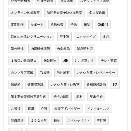
介護予防相談
生涯学習課
市民講師
ステップアップ講座
オンライン体操教室
訪問型介護予防体操教室
名古屋進出
定期開催
サポート
抗原検査
予防
確認
COVID-19
目的のあるレクリエーション
空手道
エクササイズ
８月
気分転換
内部研修講師
救命救急
緊急時対応
１番目の救急隊員
胸骨圧迫
AED
足こぎ車いす
テレビ東京
カンブリア宮殿
TV放映
当社所有
いきいき筋トレサポーター
保健所
健康増進課
いきいき筋トレ教室
業務継続計画
BCP
第８期介護保険事業計画
覚悟の瞬間
取材
年末年始
ご挨拶
感謝
介護
介護アドバイザー
メンタルヘルス
健康増進
２０２４年
福祉
スペシャリスト
専門家