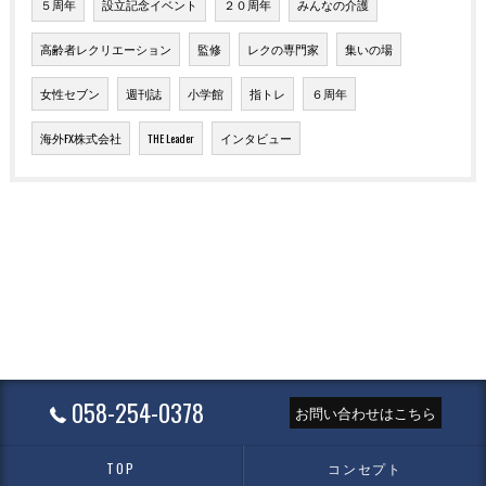
５周年
設立記念イベント
２０周年
みんなの介護
高齢者レクリエーション
監修
レクの専門家
集いの場
女性セブン
週刊誌
小学館
指トレ
６周年
海外FX株式会社
THE Leader
インタビュー
058-254-0378
お問い合わせはこちら
TOP
コンセプト