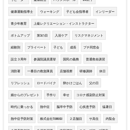
健康運動指導士
ウォーキング
子ども会指導者
インリーダー
青少年教育
上級レクリエーション・インストラクター
ボトムアップ
第3の目
入浴ケア
リスクマネジメント
経験則
プライベート
子ども
成長
プチ同窓会
設立３周年
参議院議員選挙
国民の義務
普通救命講習
消防署
一番目の救急隊員
店舗視察
研修講師
休日
リフレッシュ
ロードバイク
卵かけごはん
父の日
娘からのプレゼント
手作り
幸せ
コロナ感染防止対策
時代に乗っかる
熱中症
脳卒中予防
心疾患予防
猛暑日
熱中症予防対策
株式会社TUMUGI
２店舗目
サ高住
内覧会