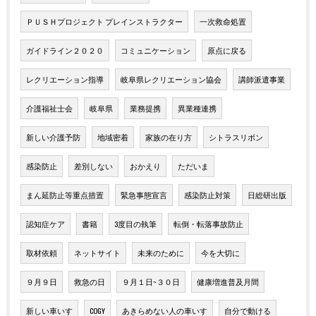
ＰＵＳＨプロジェクト プレインストラクター
一次救命処置
ガイドライン２０２０
コミュニケーション
原点に戻る
レクリエーション指導
岐阜県レクリエーション協会
講師派遣事業
介護福祉士会
岐阜県
業務提携
異業種連携
新しい介護予防
地域密着
家族の在り方
シトラスリボン
感染防止
差別しない
おかえり
ただいま
まん延防止等重点措置
緊急事態宣言
感染防止対策
日総研出版
認知症ケア
書籍
3度目の執筆
転倒・転落事故防止
取材依頼
ネットサイト
未来のために
今を大切に
９月９日
救急の日
９月１日~３０日
健康増進普及月間
新しい車いす
COGY
あきらめない人の車いす
自分で動ける