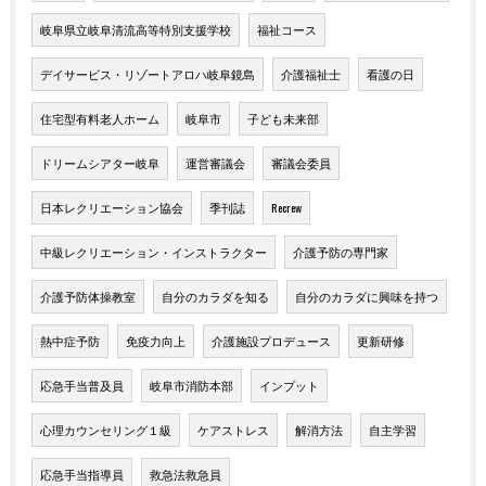
岐阜県立岐阜清流高等特別支援学校
福祉コース
デイサービス・リゾートアロハ岐阜鏡島
介護福祉士
看護の日
住宅型有料老人ホーム
岐阜市
子ども未来部
ドリームシアター岐阜
運営審議会
審議会委員
日本レクリエーション協会
季刊誌
Recrew
中級レクリエーション・インストラクター
介護予防の専門家
介護予防体操教室
自分のカラダを知る
自分のカラダに興味を持つ
熱中症予防
免疫力向上
介護施設プロデュース
更新研修
応急手当普及員
岐阜市消防本部
インプット
心理カウンセリング１級
ケアストレス
解消方法
自主学習
応急手当指導員
救急法救急員