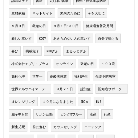
認知症ケア
書籍
3度目の執筆
転倒・転落事故防止
取材依頼
ネットサイト
未来のために
今を大切に
９月９日
救急の日
９月１日~３０日
健康増進普及月間
新しい車いす
COGY
あきらめない人の車いす
自分で動ける
喜び
掲載完了
NHKぎふ
まるっとぎふ
株式会社エブリ・プラス
オンライン
敬老の日
１００歳
高齢化率
世界一
高齢者就業
福利厚生
介護予防教室
世界アルツハイマーデー
９月２１日
認知症
認知症サポーター
オレンジリング
１０月になりました
SDGｓ
EMS
脳卒中月間
リボン活動
ピンク&ブルー
流産
死産
新生児死
前に進む
カウンセリング
コーチング