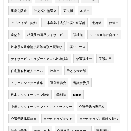
重度化防止
社会福祉協議会
要支援
本巣市
アドバイザー契約
山本産業株式会社福祉事業部
北海道
伊達市
室蘭市
機能訓練専門デイサービス
福祉職
２０４０年に向けて
岐阜県立岐阜清流高等特別支援学校
福祉コース
デイサービス・リゾートアロハ岐阜鏡島
介護福祉士
看護の日
住宅型有料老人ホーム
岐阜市
子ども未来部
ドリームシアター岐阜
運営審議会
審議会委員
日本レクリエーション協会
季刊誌
Recrew
中級レクリエーション・インストラクター
介護予防の専門家
介護予防体操教室
自分のカラダを知る
自分のカラダに興味を持つ
熱中症予防
免疫力向上
介護施設プロデュース
更新研修