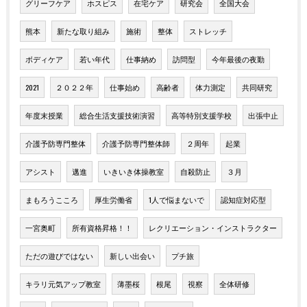
グリーフケア
ホスピス
在宅ケア
研究会
全国大会
熊本
新たな取り組み
施術
整体
ストレッチ
ボディケア
若い年代
仕事納め
訪問型
今年最後の夜勤
2021
２０２２年
仕事始め
高齢者
体力測定
共同研究
年度末授業
総合生活支援技術演習
高等特別支援学校
出張中止
介護予防専門整体
介護予防専門整体師
２周年
起業
アシスト
邁進
いきいき体操教室
自殺防止
３月
まもろうこころ
厚生労働省
1人で悩まないで
認知症対応型
一宮奥町
所有資格昇格！！
レクリエーション・インストラクター
ただの遊びではない
新しい出会い
プチ旅
キラリ元気アップ教室
薄墨桜
根尾
視察
全体研修