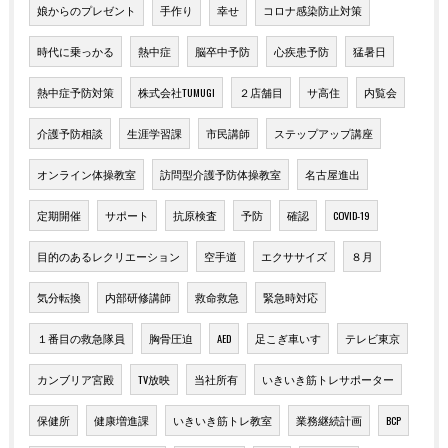
娘からのプレゼント
手作り
幸せ
コロナ感染防止対策
時代に乗っかる
熱中症
脳卒中予防
心疾患予防
猛暑日
熱中症予防対策
株式会社TUMUGI
２店舗目
サ高住
内覧会
介護予防相談
生涯学習課
市民講師
ステップアップ講座
オンライン体操教室
訪問型介護予防体操教室
名古屋進出
定期開催
サポート
抗原検査
予防
確認
COVID-19
目的のあるレクリエーション
空手道
エクササイズ
８月
気分転換
内部研修講師
救命救急
緊急時対応
１番目の救急隊員
胸骨圧迫
AED
足こぎ車いす
テレビ東京
カンブリア宮殿
TV放映
当社所有
いきいき筋トレサポーター
保健所
健康増進課
いきいき筋トレ教室
業務継続計画
BCP