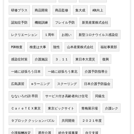
研修プラス
商品開発
商品監修
集大成
ADL向上
認知症予防
機能訓練
フレイル予防
新英産業株式会社
レクリエーション
１周年
お祝い
新型コロナウイルス感染症
PCR検査
検査は大事
陰性
山本産業株式会社
福祉事業部
感染症対策
介護施設
３．１１
東日本大震災
復興
一緒に頑張ろう日本
一緒に頑張ろう東北
介護予防指導士
広島講習
e-ラーニング
スクーリング
日本介護予防協会
なないろの詩 早田
サービス付き高齢者向け住宅
同級生
ＣａｒｅＴＥＸ東京
東京ビックサイト
青梅展示場
介護レク
９ブロック クッションパズル
共同開発
２０２１年度
介護報酬改定
通所介護
総合支援事業
自立支援