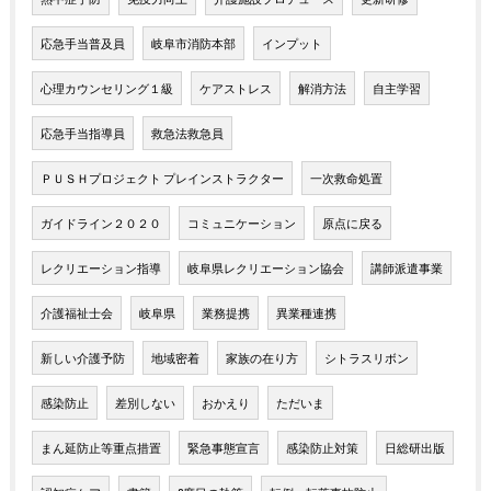
応急手当普及員
岐阜市消防本部
インプット
心理カウンセリング１級
ケアストレス
解消方法
自主学習
応急手当指導員
救急法救急員
ＰＵＳＨプロジェクト プレインストラクター
一次救命処置
ガイドライン２０２０
コミュニケーション
原点に戻る
レクリエーション指導
岐阜県レクリエーション協会
講師派遣事業
介護福祉士会
岐阜県
業務提携
異業種連携
新しい介護予防
地域密着
家族の在り方
シトラスリボン
感染防止
差別しない
おかえり
ただいま
まん延防止等重点措置
緊急事態宣言
感染防止対策
日総研出版