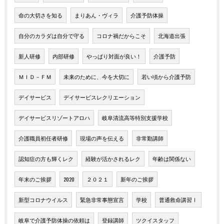
命の大切さを知る
まりあん・ヴィラ
介護予防体操
自分のカラダは自分で守る
コロナ禍だからこそ
北海道出張
新人研修
内部研修
やっぱり対面が良い！
介護予防
ＭＩＤ－ＦＭ
未来のために、今を大切に
若い頃から介護予防
デイサービス
デイサービスレクリエーション
デイサービスリゾートアロハ
岐阜清流高等特別支援学校
介護職員初任者研修
現場の声を伝える
非常勤講師
認知症の方も輝くレク
経験が活かされるレク
年齢は関係ない
年末のご挨拶
2020
２０２１
新年のご挨拶
新型コロナウイルス
緊急非常事態宣言
学校
普通救命講習Ⅰ
岐阜で介護予防体操の依頼は
登録講師
ツクイスタッフ