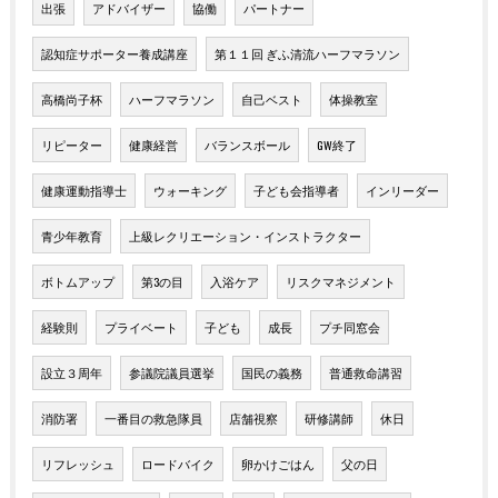
出張
アドバイザー
協働
パートナー
認知症サポーター養成講座
第１１回 ぎふ清流ハーフマラソン
高橋尚子杯
ハーフマラソン
自己ベスト
体操教室
リピーター
健康経営
バランスボール
GW終了
健康運動指導士
ウォーキング
子ども会指導者
インリーダー
青少年教育
上級レクリエーション・インストラクター
ボトムアップ
第3の目
入浴ケア
リスクマネジメント
経験則
プライベート
子ども
成長
プチ同窓会
設立３周年
参議院議員選挙
国民の義務
普通救命講習
消防署
一番目の救急隊員
店舗視察
研修講師
休日
リフレッシュ
ロードバイク
卵かけごはん
父の日