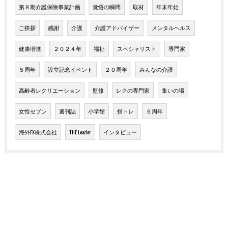
第８期介護保険事業計画
覚悟の瞬間
取材
年末年始
ご挨拶
感謝
介護
介護アドバイザー
メンタルヘルス
健康増進
２０２４年
福祉
スペシャリスト
専門家
５周年
設立記念イベント
２０周年
みんなの介護
高齢者レクリエーション
監修
レクの専門家
集いの場
女性セブン
週刊誌
小学館
指トレ
６周年
海外FX株式会社
THE Leader
インタビュー