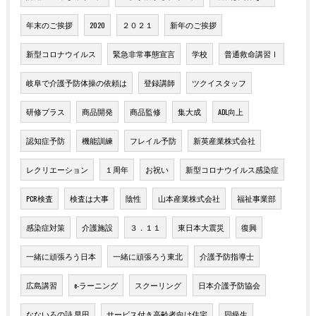
年末のご挨拶
2020
２０２１
新年のご挨拶
新型コロナウイルス
緊急非常事態宣言
学校
普通救命講習Ⅰ
岐阜で介護予防体操の依頼は
登録講師
ツクイスタッフ
研修プラス
商品開発
商品監修
集大成
ADL向上
認知症予防
機能訓練
フレイル予防
新英産業株式会社
レクリエーション
１周年
お祝い
新型コロナウイルス感染症
PCR検査
検査は大事
陰性
山本産業株式会社
福祉事業部
感染症対策
介護施設
３．１１
東日本大震災
復興
一緒に頑張ろう日本
一緒に頑張ろう東北
介護予防指導士
広島講習
e-ラーニング
スクーリング
日本介護予防協会
なないろの詩 早田
サービス付き高齢者向け住宅
同級生