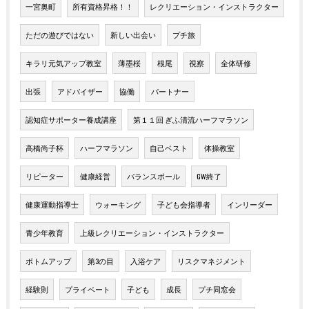
一宮奥町
所有資格昇格！！
レクリエーション・インストラクター
ただの遊びではない
新しい出会い
プチ旅
キラリ元気アップ教室
薄墨桜
根尾
視察
全体研修
出張
アドバイザー
協働
パートナー
認知症サポーター養成講座
第１１回 ぎふ清流ハーフマラソン
高橋尚子杯
ハーフマラソン
自己ベスト
体操教室
リピーター
健康経営
バランスボール
GW終了
健康運動指導士
ウォーキング
子ども会指導者
インリーダー
青少年教育
上級レクリエーション・インストラクター
ボトムアップ
第3の目
入浴ケア
リスクマネジメント
経験則
プライベート
子ども
成長
プチ同窓会