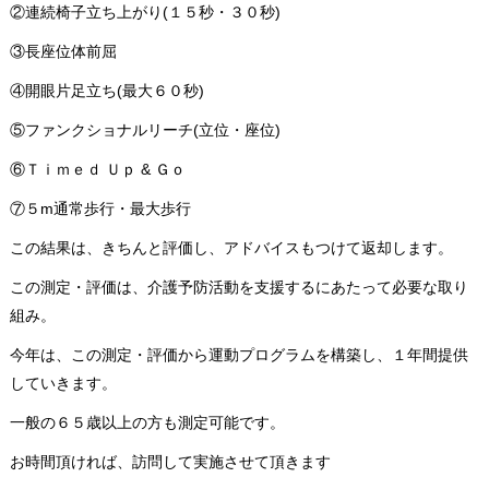
②連続椅子立ち上がり(１５秒・３０秒)
③長座位体前屈
④開眼片足立ち(最大６０秒)
⑤ファンクショナルリーチ(立位・座位)
⑥Ｔｉｍｅｄ Ｕｐ & Ｇｏ
⑦５m通常歩行・最大歩行
この結果は、きちんと評価し、アドバイスもつけて返却します。
この測定・評価は、介護予防活動を支援するにあたって必要な取り
組み。
今年は、この測定・評価から運動プログラムを構築し、１年間提供
していきます。
一般の６５歳以上の方も測定可能です。
お時間頂ければ、訪問して実施させて頂きます