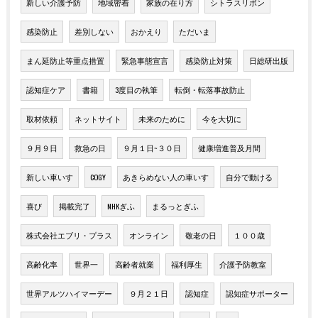
新しい介護予防
地域密着
家族の在り方
シトラスリボン
感染防止
差別しない
おかえり
ただいま
まん延防止等重点措置
緊急事態宣言
感染防止対策
日総研出版
認知症ケア
書籍
3度目の執筆
転倒・転落事故防止
取材依頼
ネットサイト
未来のために
今を大切に
９月９日
救急の日
９月１日~３０日
健康増進普及月間
新しい車いす
COGY
あきらめない人の車いす
自分で動ける
喜び
掲載完了
NHKぎふ
まるっとぎふ
株式会社エブリ・プラス
オンライン
敬老の日
１００歳
高齢化率
世界一
高齢者就業
福利厚生
介護予防教室
世界アルツハイマーデー
９月２１日
認知症
認知症サポーター