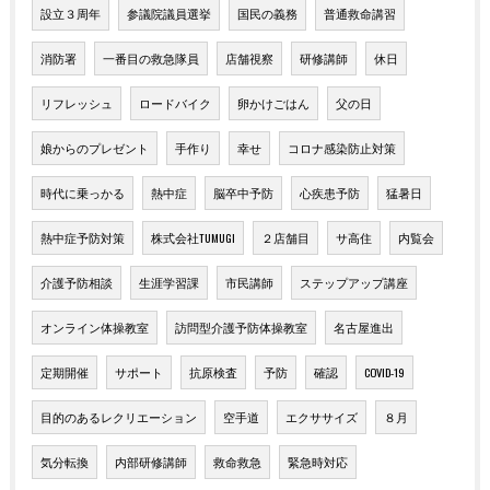
設立３周年
参議院議員選挙
国民の義務
普通救命講習
消防署
一番目の救急隊員
店舗視察
研修講師
休日
リフレッシュ
ロードバイク
卵かけごはん
父の日
娘からのプレゼント
手作り
幸せ
コロナ感染防止対策
時代に乗っかる
熱中症
脳卒中予防
心疾患予防
猛暑日
熱中症予防対策
株式会社TUMUGI
２店舗目
サ高住
内覧会
介護予防相談
生涯学習課
市民講師
ステップアップ講座
オンライン体操教室
訪問型介護予防体操教室
名古屋進出
定期開催
サポート
抗原検査
予防
確認
COVID-19
目的のあるレクリエーション
空手道
エクササイズ
８月
気分転換
内部研修講師
救命救急
緊急時対応