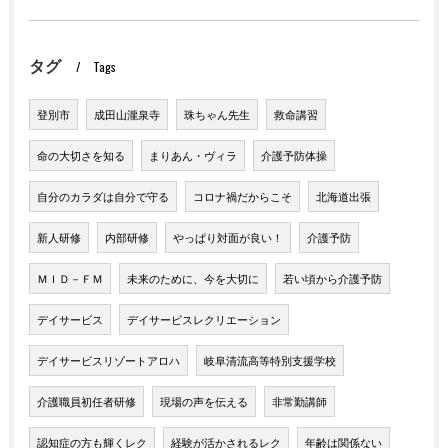
タグ
Tags
登別市
成田山瀧泉寺
珠ちゃん先生
救命講習
命の大切さを知る
まりあん・ヴィラ
介護予防体操
自分のカラダは自分で守る
コロナ禍だからこそ
北海道出張
新人研修
内部研修
やっぱり対面が良い！
介護予防
ＭＩＤ－ＦＭ
未来のために、今を大切に
若い頃から介護予防
デイサービス
デイサービスレクリエーション
デイサービスリゾートアロハ
岐阜清流高等特別支援学校
介護職員初任者研修
現場の声を伝える
非常勤講師
認知症の方も輝くレク
経験が活かされるレク
年齢は関係ない