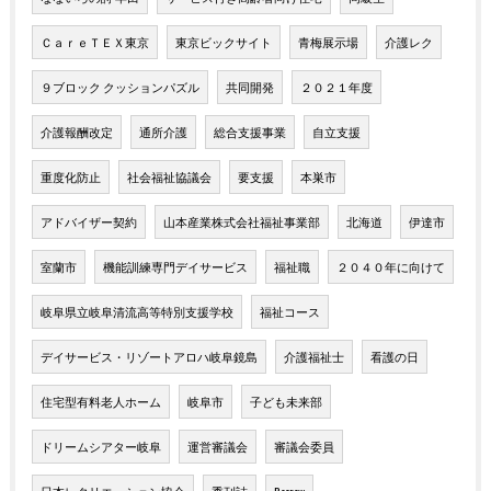
ＣａｒｅＴＥＸ東京
東京ビックサイト
青梅展示場
介護レク
９ブロック クッションパズル
共同開発
２０２１年度
介護報酬改定
通所介護
総合支援事業
自立支援
重度化防止
社会福祉協議会
要支援
本巣市
アドバイザー契約
山本産業株式会社福祉事業部
北海道
伊達市
室蘭市
機能訓練専門デイサービス
福祉職
２０４０年に向けて
岐阜県立岐阜清流高等特別支援学校
福祉コース
デイサービス・リゾートアロハ岐阜鏡島
介護福祉士
看護の日
住宅型有料老人ホーム
岐阜市
子ども未来部
ドリームシアター岐阜
運営審議会
審議会委員