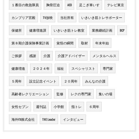
１番目の救急隊員
胸骨圧迫
AED
足こぎ車いす
テレビ東京
カンブリア宮殿
TV放映
当社所有
いきいき筋トレサポーター
保健所
健康増進課
いきいき筋トレ教室
業務継続計画
BCP
第８期介護保険事業計画
覚悟の瞬間
取材
年末年始
ご挨拶
感謝
介護
介護アドバイザー
メンタルヘルス
健康増進
２０２４年
福祉
スペシャリスト
専門家
５周年
設立記念イベント
２０周年
みんなの介護
高齢者レクリエーション
監修
レクの専門家
集いの場
女性セブン
週刊誌
小学館
指トレ
６周年
海外FX株式会社
THE Leader
インタビュー