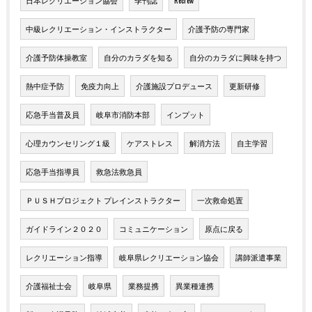
日本レクリエーション協会
季刊誌
Recrew
中級レクリエーション・インストラクター
介護予防の専門家
介護予防体操教室
自分のカラダを知る
自分のカラダに興味を持つ
熱中症予防
免疫力向上
介護施設プロデュース
更新研修
応急手当普及員
岐阜市消防本部
インプット
心理カウンセリング１級
ケアストレス
解消方法
自主学習
応急手当指導員
救急法救急員
ＰＵＳＨプロジェクト プレインストラクター
一次救命処置
ガイドライン２０２０
コミュニケーション
原点に戻る
レクリエーション指導
岐阜県レクリエーション協会
講師派遣事業
介護福祉士会
岐阜県
業務提携
異業種連携