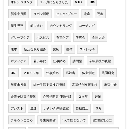
オレンジリング
１０月になりました
SDGｓ
EMS
脳卒中月間
リボン活動
ピンク&ブルー
流産
死産
新生児死
前に進む
カウンセリング
コーチング
グリーフケア
ホスピス
在宅ケア
研究会
全国大会
熊本
新たな取り組み
施術
整体
ストレッチ
ボディケア
若い年代
仕事納め
訪問型
今年最後の夜勤
2021
２０２２年
仕事始め
高齢者
体力測定
共同研究
年度末授業
総合生活支援技術演習
高等特別支援学校
出張中止
介護予防専門整体
介護予防専門整体師
２周年
起業
アシスト
邁進
いきいき体操教室
自殺防止
３月
まもろうこころ
厚生労働省
1人で悩まないで
認知症対応型