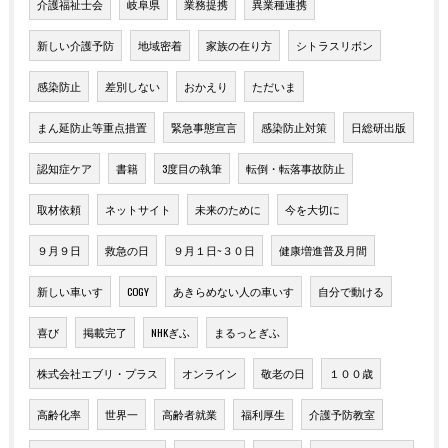
介護福祉士会
岐阜県
業務提携
異業種連携
新しい介護予防
地域密着
家族の在り方
シトラスリボン
感染防止
差別しない
おかえり
ただいま
まん延防止等重点措置
緊急事態宣言
感染防止対策
日総研出版
認知症ケア
書籍
3度目の執筆
転倒・転落事故防止
取材依頼
ネットサイト
未来のために
今を大切に
９月９日
救急の日
９月１日~３０日
健康増進普及月間
新しい車いす
COGY
あきらめない人の車いす
自分で動ける
喜び
掲載完了
NHKぎふ
まるっとぎふ
株式会社エブリ・プラス
オンライン
敬老の日
１００歳
高齢化率
世界一
高齢者就業
福利厚生
介護予防教室