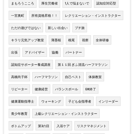
まもろうこころ
厚生労働省
1人で悩まないで
認知症対応型
一宮奥町
所有資格昇格！！
レクリエーション・インストラクター
ただの遊びではない
新しい出会い
プチ旅
キラリ元気アップ教室
薄墨桜
根尾
視察
全体研修
出張
アドバイザー
協働
パートナー
認知症サポーター養成講座
第１１回 ぎふ清流ハーフマラソン
高橋尚子杯
ハーフマラソン
自己ベスト
体操教室
リピーター
健康経営
バランスボール
GW終了
健康運動指導士
ウォーキング
子ども会指導者
インリーダー
青少年教育
上級レクリエーション・インストラクター
ボトムアップ
第3の目
入浴ケア
リスクマネジメント