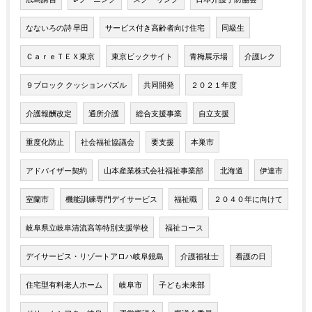
なないろの詩 早田
サービス付き高齢者向け住宅
同級生
ＣａｒｅＴＥＸ東京
東京ビックサイト
青梅展示場
介護レク
９ブロック クッションパズル
共同開発
２０２１年度
介護報酬改定
通所介護
総合支援事業
自立支援
重度化防止
社会福祉協議会
要支援
本巣市
アドバイザー契約
山本産業株式会社福祉事業部
北海道
伊達市
室蘭市
機能訓練専門デイサービス
福祉職
２０４０年に向けて
岐阜県立岐阜清流高等特別支援学校
福祉コース
デイサービス・リゾートアロハ岐阜鏡島
介護福祉士
看護の日
住宅型有料老人ホーム
岐阜市
子ども未来部