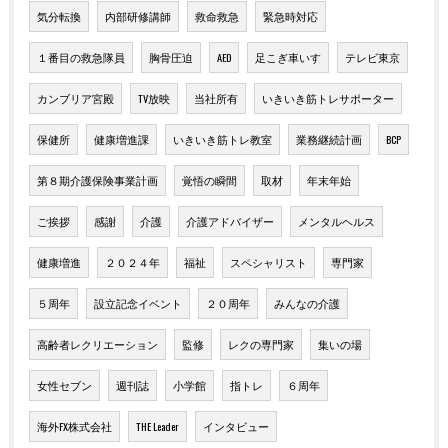
気分転換
内部研修講師
救命救急
緊急時対応
１番目の救急隊員
胸骨圧迫
AED
足こぎ車いす
テレビ東京
カンブリア宮殿
TV放映
当社所有
いきいき筋トレサポーター
保健所
健康増進課
いきいき筋トレ教室
業務継続計画
BCP
第８期介護保険事業計画
覚悟の瞬間
取材
年末年始
ご挨拶
感謝
介護
介護アドバイザー
メンタルヘルス
健康増進
２０２４年
福祉
スペシャリスト
専門家
５周年
設立記念イベント
２０周年
みんなの介護
高齢者レクリエーション
監修
レクの専門家
集いの場
女性セブン
週刊誌
小学館
指トレ
６周年
海外FX株式会社
THE Leader
インタビュー