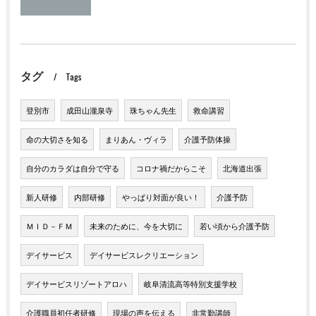
タグ
Tags
登別市
成田山瀧泉寺
珠ちゃん先生
救命講習
命の大切さを知る
まりあん・ヴィラ
介護予防体操
自分のカラダは自分で守る
コロナ禍だからこそ
北海道出張
新人研修
内部研修
やっぱり対面が良い！
介護予防
ＭＩＤ－ＦＭ
未来のために、今を大切に
若い頃から介護予防
デイサービス
デイサービスレクリエーション
デイサービスリゾートアロハ
岐阜清流高等特別支援学校
介護職員初任者研修
現場の声を伝える
非常勤講師