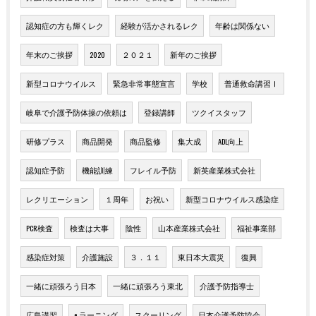
認知症の方も輝くレク
経験が活かされるレク
年齢は関係ない
年末のご挨拶
2020
２０２１
新年のご挨拶
新型コロナウイルス
緊急非常事態宣言
学校
普通救命講習Ⅰ
岐阜で介護予防体操の依頼は
登録講師
ツクイスタッフ
研修プラス
商品開発
商品監修
集大成
ADL向上
認知症予防
機能訓練
フレイル予防
新英産業株式会社
レクリエーション
１周年
お祝い
新型コロナウイルス感染症
PCR検査
検査は大事
陰性
山本産業株式会社
福祉事業部
感染症対策
介護施設
３．１１
東日本大震災
復興
一緒に頑張ろう日本
一緒に頑張ろう東北
介護予防指導士
広島講習
e-ラーニング
スクーリング
日本介護予防協会