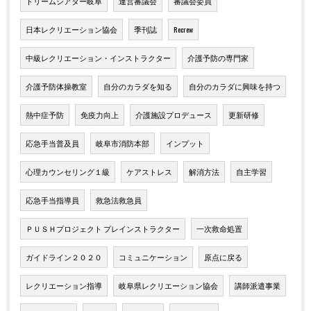
ドリームシアター岐阜
運営審議会
審議会委員
日本レクリエーション協会
季刊誌
Recrew
中級レクリエーション・インストラクター
介護予防の専門家
介護予防体操教室
自分のカラダを知る
自分のカラダに興味を持つ
熱中症予防
免疫力向上
介護施設プロデュース
更新研修
応急手当普及員
岐阜市消防本部
インプット
心理カウンセリング１級
ケアストレス
解消方法
自主学習
応急手当指導員
救急法救急員
ＰＵＳＨプロジェクト プレインストラクター
一次救命処置
ガイドライン２０２０
コミュニケーション
原点に戻る
レクリエーション指導
岐阜県レクリエーション協会
講師派遣事業