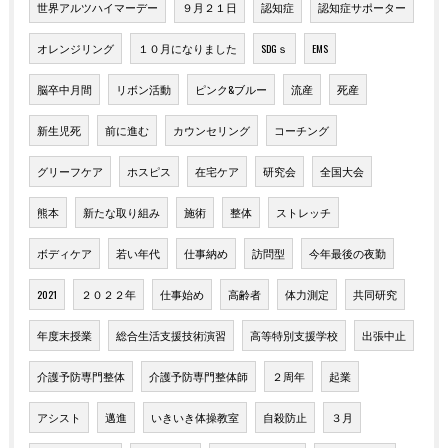
世界アルツハイマーデー
９月２１日
認知症
認知症サポーター
オレンジリング
１０月になりました
SDGｓ
EMS
脳卒中月間
リボン活動
ピンク&ブルー
流産
死産
新生児死
前に進む
カウンセリング
コーチング
グリーフケア
ホスピス
在宅ケア
研究会
全国大会
熊本
新たな取り組み
施術
整体
ストレッチ
ボディケア
若い年代
仕事納め
訪問型
今年最後の夜勤
2021
２０２２年
仕事始め
高齢者
体力測定
共同研究
年度末授業
総合生活支援技術演習
高等特別支援学校
出張中止
介護予防専門整体
介護予防専門整体師
２周年
起業
アシスト
邁進
いきいき体操教室
自殺防止
３月