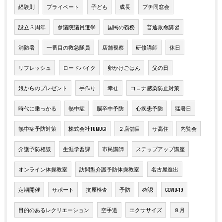
経験則
プライベート
子ども
成長
プチ同窓会
設立３周年
参議院議員選挙
国民の義務
普通救命講習
消防署
一番目の救急隊員
店舗視察
研修講師
休日
リフレッシュ
ロードバイク
卵かけごはん
父の日
娘からのプレゼント
手作り
幸せ
コロナ感染防止対策
時代に乗っかる
熱中症
脳卒中予防
心疾患予防
猛暑日
熱中症予防対策
株式会社TUMUGI
２店舗目
サ高住
内覧会
介護予防相談
生涯学習課
市民講師
ステップアップ講座
オンライン体操教室
訪問型介護予防体操教室
名古屋進出
定期開催
サポート
抗原検査
予防
確認
COVID-19
目的のあるレクリエーション
空手道
エクササイズ
８月