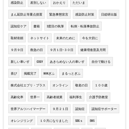
感染防止
差別しない
おかえり
ただいま
まん延防止等重点措置
緊急事態宣言
感染防止対策
日総研出版
認知症ケア
書籍
3度目の執筆
転倒・転落事故防止
取材依頼
ネットサイト
未来のために
今を大切に
９月９日
救急の日
９月１日~３０日
健康増進普及月間
新しい車いす
COGY
あきらめない人の車いす
自分で動ける
喜び
掲載完了
NHKぎふ
まるっとぎふ
株式会社エブリ・プラス
オンライン
敬老の日
１００歳
高齢化率
世界一
高齢者就業
福利厚生
介護予防教室
世界アルツハイマーデー
９月２１日
認知症
認知症サポーター
オレンジリング
１０月になりました
SDGｓ
EMS