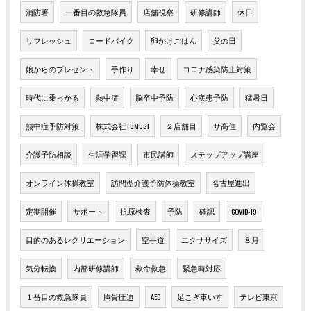
消防署
一番目の救急隊員
店舗視察
研修講師
休日
リフレッシュ
ロードバイク
卵かけごはん
父の日
娘からのプレゼント
手作り
幸せ
コロナ感染防止対策
時代に乗っかる
熱中症
脳卒中予防
心疾患予防
猛暑日
熱中症予防対策
株式会社TUMUGI
２店舗目
サ高住
内覧会
介護予防相談
生涯学習課
市民講師
ステップアップ講座
オンライン体操教室
訪問型介護予防体操教室
名古屋進出
定期開催
サポート
抗原検査
予防
確認
COVID-19
目的のあるレクリエーション
空手道
エクササイズ
８月
気分転換
内部研修講師
救命救急
緊急時対応
１番目の救急隊員
胸骨圧迫
AED
足こぎ車いす
テレビ東京