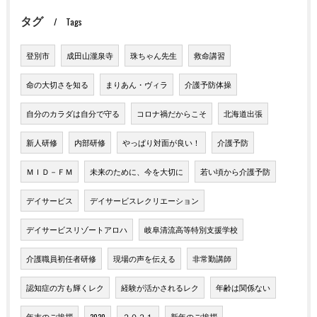
タグ
Tags
登別市
成田山瀧泉寺
珠ちゃん先生
救命講習
命の大切さを知る
まりあん・ヴィラ
介護予防体操
自分のカラダは自分で守る
コロナ禍だからこそ
北海道出張
新人研修
内部研修
やっぱり対面が良い！
介護予防
ＭＩＤ－ＦＭ
未来のために、今を大切に
若い頃から介護予防
デイサービス
デイサービスレクリエーション
デイサービスリゾートアロハ
岐阜清流高等特別支援学校
介護職員初任者研修
現場の声を伝える
非常勤講師
認知症の方も輝くレク
経験が活かされるレク
年齢は関係ない
年末のご挨拶
2020
２０２１
新年のご挨拶