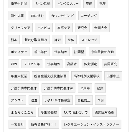
脳卒中月間
リボン活動
ピンク&ブルー
流産
死産
新生児死
前に進む
カウンセリング
コーチング
グリーフケア
ホスピス
在宅ケア
研究会
全国大会
熊本
新たな取り組み
施術
整体
ストレッチ
ボディケア
若い年代
仕事納め
訪問型
今年最後の夜勤
2021
２０２２年
仕事始め
高齢者
体力測定
共同研究
年度末授業
総合生活支援技術演習
高等特別支援学校
出張中止
介護予防専門整体
介護予防専門整体師
２周年
起業
アシスト
邁進
いきいき体操教室
自殺防止
３月
まもろうこころ
厚生労働省
1人で悩まないで
認知症対応型
一宮奥町
所有資格昇格！！
レクリエーション・インストラクター