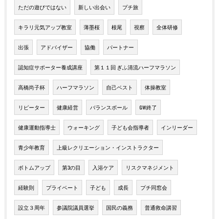
ただの遊びではない
新しい出会い
プチ旅
キラリ元気アップ教室
薄墨桜
根尾
視察
全体研修
出張
アドバイザー
協働
パートナー
認知症サポーター養成講座
第１１回 ぎふ清流ハーフマラソン
高橋尚子杯
ハーフマラソン
自己ベスト
体操教室
リピーター
健康経営
バランスボール
GW終了
健康運動指導士
ウォーキング
子ども会指導者
インリーダー
青少年教育
上級レクリエーション・インストラクター
ボトムアップ
第3の目
入浴ケア
リスクマネジメント
経験則
プライベート
子ども
成長
プチ同窓会
設立３周年
参議院議員選挙
国民の義務
普通救命講習