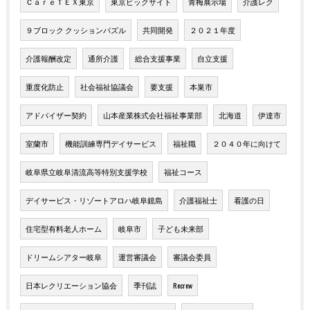
ＣａｒｅＴＥＸ東京
東京ビックサイト
青梅展示場
介護レク
９ブロック クッションパズル
共同開発
２０２１年度
介護報酬改定
通所介護
総合支援事業
自立支援
重度化防止
社会福祉協議会
要支援
本巣市
アドバイザー契約
山本産業株式会社福祉事業部
北海道
伊達市
室蘭市
機能訓練専門デイサービス
福祉職
２０４０年に向けて
岐阜県立岐阜清流高等特別支援学校
福祉コース
デイサービス・リゾートアロハ岐阜鏡島
介護福祉士
看護の日
住宅型有料老人ホーム
岐阜市
子ども未来部
ドリームシアター岐阜
運営審議会
審議会委員
日本レクリエーション協会
季刊誌
Recrew