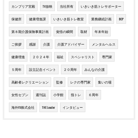
カンブリア宮殿
TV放映
当社所有
いきいき筋トレサポーター
保健所
健康増進課
いきいき筋トレ教室
業務継続計画
BCP
第８期介護保険事業計画
覚悟の瞬間
取材
年末年始
ご挨拶
感謝
介護
介護アドバイザー
メンタルヘルス
健康増進
２０２４年
福祉
スペシャリスト
専門家
５周年
設立記念イベント
２０周年
みんなの介護
高齢者レクリエーション
監修
レクの専門家
集いの場
女性セブン
週刊誌
小学館
指トレ
６周年
海外FX株式会社
THE Leader
インタビュー