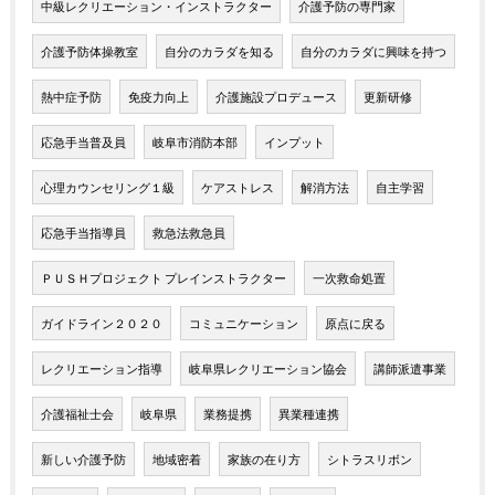
中級レクリエーション・インストラクター
介護予防の専門家
介護予防体操教室
自分のカラダを知る
自分のカラダに興味を持つ
熱中症予防
免疫力向上
介護施設プロデュース
更新研修
応急手当普及員
岐阜市消防本部
インプット
心理カウンセリング１級
ケアストレス
解消方法
自主学習
応急手当指導員
救急法救急員
ＰＵＳＨプロジェクト プレインストラクター
一次救命処置
ガイドライン２０２０
コミュニケーション
原点に戻る
レクリエーション指導
岐阜県レクリエーション協会
講師派遣事業
介護福祉士会
岐阜県
業務提携
異業種連携
新しい介護予防
地域密着
家族の在り方
シトラスリボン