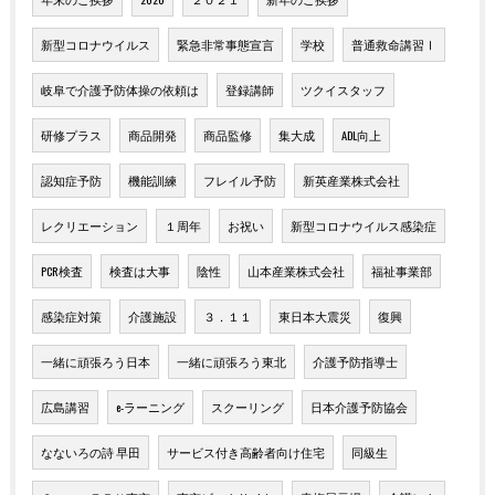
新型コロナウイルス
緊急非常事態宣言
学校
普通救命講習Ⅰ
岐阜で介護予防体操の依頼は
登録講師
ツクイスタッフ
研修プラス
商品開発
商品監修
集大成
ADL向上
認知症予防
機能訓練
フレイル予防
新英産業株式会社
レクリエーション
１周年
お祝い
新型コロナウイルス感染症
PCR検査
検査は大事
陰性
山本産業株式会社
福祉事業部
感染症対策
介護施設
３．１１
東日本大震災
復興
一緒に頑張ろう日本
一緒に頑張ろう東北
介護予防指導士
広島講習
e-ラーニング
スクーリング
日本介護予防協会
なないろの詩 早田
サービス付き高齢者向け住宅
同級生