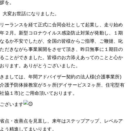
拶を。
、大変お世話になりました。
リーランスを経て正式に合同会社として起業し、走り始め
年２月。
新型コロナウイルス感染防止対策が発動し、１期
なるか不安でしたが、全国の皆様からご指導、ご鞭撻、叱
ただきながら事業展開をさせて頂き、昨日無事に１期目の
ることができました。皆様のお力添えあってのことと心か
おります。ありがとうございました。
きましては、年間アドバイザー契約の法人様(介護事業所)
介護予防体操教室が５ヶ所(デイサービス２ヶ所、住宅型有
社協１市)とご用命頂いております。
ございます
省点・改善点を見直し、来年はステップアップ、レベルア
よう精進してまいります。