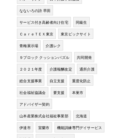
なないろの詩 早田
サービス付き高齢者向け住宅
同級生
ＣａｒｅＴＥＸ東京
東京ビックサイト
青梅展示場
介護レク
９ブロック クッションパズル
共同開発
２０２１年度
介護報酬改定
通所介護
総合支援事業
自立支援
重度化防止
社会福祉協議会
要支援
本巣市
アドバイザー契約
山本産業株式会社福祉事業部
北海道
伊達市
室蘭市
機能訓練専門デイサービス