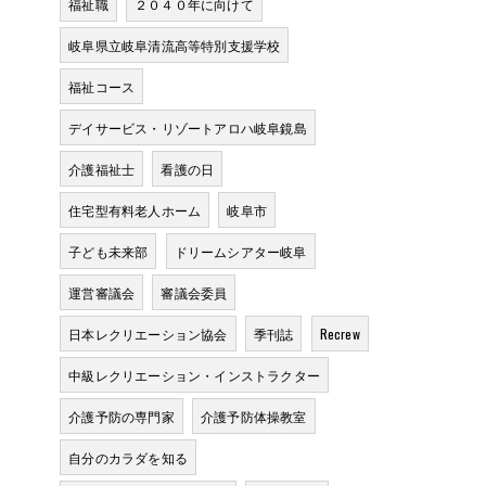
福祉職
２０４０年に向けて
岐阜県立岐阜清流高等特別支援学校
福祉コース
デイサービス・リゾートアロハ岐阜鏡島
介護福祉士
看護の日
住宅型有料老人ホーム
岐阜市
子ども未来部
ドリームシアター岐阜
運営審議会
審議会委員
日本レクリエーション協会
季刊誌
Recrew
中級レクリエーション・インストラクター
介護予防の専門家
介護予防体操教室
自分のカラダを知る