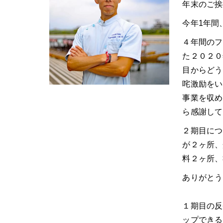
年末のご挨
今年1年間
４年間のフ
た２０２０
目からどう
咤激励をい
事業を収め
ら感謝して
２期目につ
が２ヶ所、
料２ヶ所、
ありがとう
１期目の反
ップできる