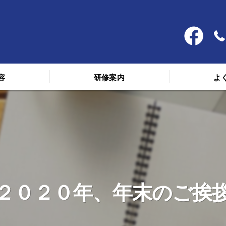
容
研修案内
よ
料金
スケジュール
講義を受けた人の声
２０２０年、年末のご挨