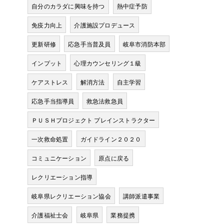
自分のカラダに興味を持つ
熱中症予防
免疫力向上
介護施設プロデュース
更新研修
応急手当普及員
岐阜市消防本部
インプット
心理カウンセリング１級
ケアストレス
解消方法
自主学習
応急手当指導員
救急法救急員
ＰＵＳＨプロジェクト プレインストラクター
一次救命処置
ガイドライン２０２０
コミュニケーション
原点に戻る
レクリエーション指導
岐阜県レクリエーション協会
講師派遣事業
介護福祉士会
岐阜県
業務提携