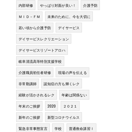
内部研修
やっぱり対面が良い！
介護予防
ＭＩＤ－ＦＭ
未来のために、今を大切に
若い頃から介護予防
デイサービス
デイサービスレクリエーション
デイサービスリゾートアロハ
岐阜清流高等特別支援学校
介護職員初任者研修
現場の声を伝える
非常勤講師
認知症の方も輝くレク
経験が活かされるレク
年齢は関係ない
年末のご挨拶
2020
２０２１
新年のご挨拶
新型コロナウイルス
緊急非常事態宣言
学校
普通救命講習Ⅰ