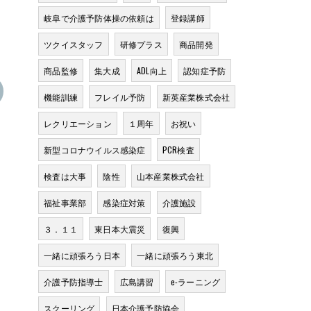
岐阜で介護予防体操の依頼は
登録講師
ツクイスタッフ
研修プラス
商品開発
商品監修
集大成
ADL向上
認知症予防
機能訓練
フレイル予防
新英産業株式会社
レクリエーション
１周年
お祝い
新型コロナウイルス感染症
PCR検査
検査は大事
陰性
山本産業株式会社
福祉事業部
感染症対策
介護施設
３．１１
東日本大震災
復興
一緒に頑張ろう日本
一緒に頑張ろう東北
介護予防指導士
広島講習
e-ラーニング
スクーリング
日本介護予防協会