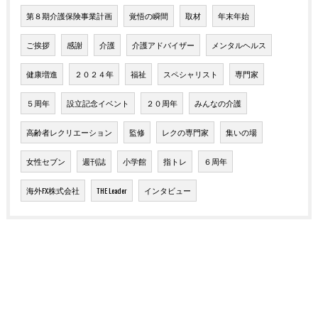
第８期介護保険事業計画
覚悟の瞬間
取材
年末年始
ご挨拶
感謝
介護
介護アドバイザー
メンタルヘルス
健康増進
２０２４年
福祉
スペシャリスト
専門家
５周年
設立記念イベント
２０周年
みんなの介護
高齢者レクリエーション
監修
レクの専門家
集いの場
女性セブン
週刊誌
小学館
指トレ
６周年
海外FX株式会社
THE Leader
インタビュー