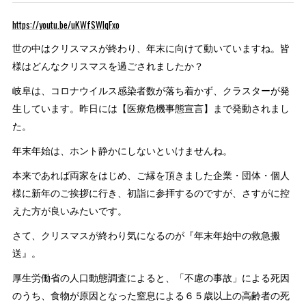
https://youtu.be/uKWfSWlqFxo
世の中はクリスマスが終わり、年末に向けて動いていますね。皆
様はどんなクリスマスを過ごされましたか？
岐阜は、コロナウイルス感染者数が落ち着かず、クラスターが発
生しています。昨日には【医療危機事態宣言】まで発動されまし
た。
年末年始は、ホント静かにしないといけませんね。
本来であれば両家をはじめ、ご縁を頂きました企業・団体・個人
様に新年のご挨拶に行き、初詣に参拝するのですが、さすがに控
えた方が良いみたいです。
さて、クリスマスが終わり気になるのが『年末年始中の救急搬
送』。
厚生労働省の人口動態調査によると、「不慮の事故」による死因
のうち、食物が原因となった窒息による６５歳以上の高齢者の死