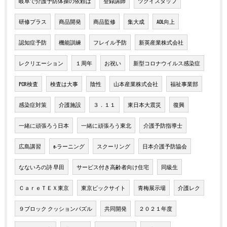
岐阜で介護予防体操の依頼は
登録講師
ツクイスタッフ
研修プラス
商品開発
商品監修
集大成
ADL向上
認知症予防
機能訓練
フレイル予防
新英産業株式会社
レクリエーション
１周年
お祝い
新型コロナウイルス感染症
PCR検査
検査は大事
陰性
山本産業株式会社
福祉事業部
感染症対策
介護施設
３．１１
東日本大震災
復興
一緒に頑張ろう日本
一緒に頑張ろう東北
介護予防指導士
広島講習
e-ラーニング
スクーリング
日本介護予防協会
なないろの詩 早田
サービス付き高齢者向け住宅
同級生
ＣａｒｅＴＥＸ東京
東京ビックサイト
青梅展示場
介護レク
９ブロック クッションパズル
共同開発
２０２１年度