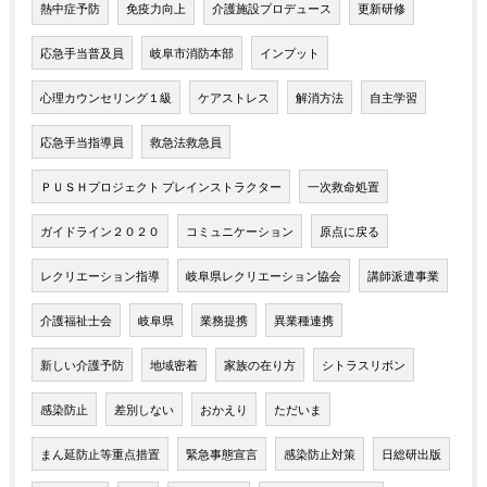
熱中症予防
免疫力向上
介護施設プロデュース
更新研修
応急手当普及員
岐阜市消防本部
インプット
心理カウンセリング１級
ケアストレス
解消方法
自主学習
応急手当指導員
救急法救急員
ＰＵＳＨプロジェクト プレインストラクター
一次救命処置
ガイドライン２０２０
コミュニケーション
原点に戻る
レクリエーション指導
岐阜県レクリエーション協会
講師派遣事業
介護福祉士会
岐阜県
業務提携
異業種連携
新しい介護予防
地域密着
家族の在り方
シトラスリボン
感染防止
差別しない
おかえり
ただいま
まん延防止等重点措置
緊急事態宣言
感染防止対策
日総研出版