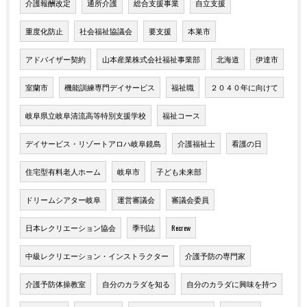
介護報酬改定
通所介護
総合支援事業
自立支援
重度化防止
社会福祉協議会
要支援
本巣市
アドバイザー契約
山本産業株式会社福祉事業部
北海道
伊達市
室蘭市
機能訓練専門デイサービス
福祉職
２０４０年に向けて
岐阜県立岐阜清流高等特別支援学校
福祉コース
デイサービス・リゾートアロハ岐阜鏡島
介護福祉士
看護の日
住宅型有料老人ホーム
岐阜市
子ども未来部
ドリームシアター岐阜
運営審議会
審議会委員
日本レクリエーション協会
季刊誌
Recrew
中級レクリエーション・インストラクター
介護予防の専門家
介護予防体操教室
自分のカラダを知る
自分のカラダに興味を持つ