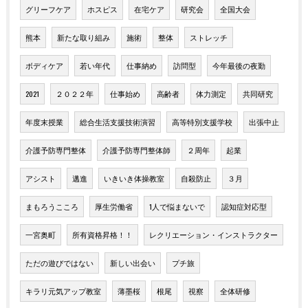
グリーフケア
ホスピス
在宅ケア
研究会
全国大会
熊本
新たな取り組み
施術
整体
ストレッチ
ボディケア
若い年代
仕事納め
訪問型
今年最後の夜勤
2021
２０２２年
仕事始め
高齢者
体力測定
共同研究
年度末授業
総合生活支援技術演習
高等特別支援学校
出張中止
介護予防専門整体
介護予防専門整体師
２周年
起業
アシスト
邁進
いきいき体操教室
自殺防止
３月
まもろうこころ
厚生労働省
1人で悩まないで
認知症対応型
一宮奥町
所有資格昇格！！
レクリエーション・インストラクター
ただの遊びではない
新しい出会い
プチ旅
キラリ元気アップ教室
薄墨桜
根尾
視察
全体研修