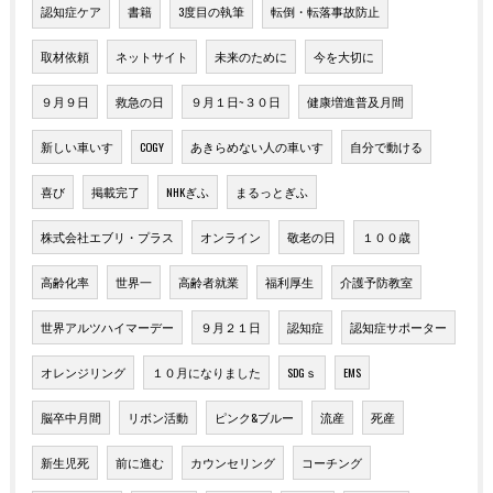
認知症ケア
書籍
3度目の執筆
転倒・転落事故防止
取材依頼
ネットサイト
未来のために
今を大切に
９月９日
救急の日
９月１日~３０日
健康増進普及月間
新しい車いす
COGY
あきらめない人の車いす
自分で動ける
喜び
掲載完了
NHKぎふ
まるっとぎふ
株式会社エブリ・プラス
オンライン
敬老の日
１００歳
高齢化率
世界一
高齢者就業
福利厚生
介護予防教室
世界アルツハイマーデー
９月２１日
認知症
認知症サポーター
オレンジリング
１０月になりました
SDGｓ
EMS
脳卒中月間
リボン活動
ピンク&ブルー
流産
死産
新生児死
前に進む
カウンセリング
コーチング