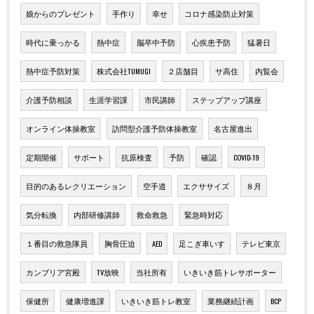
娘からのプレゼント
手作り
幸せ
コロナ感染防止対策
時代に乗っかる
熱中症
脳卒中予防
心疾患予防
猛暑日
熱中症予防対策
株式会社TUMUGI
２店舗目
サ高住
内覧会
介護予防相談
生涯学習課
市民講師
ステップアップ講座
オンライン体操教室
訪問型介護予防体操教室
名古屋進出
定期開催
サポート
抗原検査
予防
確認
COVID-19
目的のあるレクリエーション
空手道
エクササイズ
８月
気分転換
内部研修講師
救命救急
緊急時対応
１番目の救急隊員
胸骨圧迫
AED
足こぎ車いす
テレビ東京
カンブリア宮殿
TV放映
当社所有
いきいき筋トレサポーター
保健所
健康増進課
いきいき筋トレ教室
業務継続計画
BCP