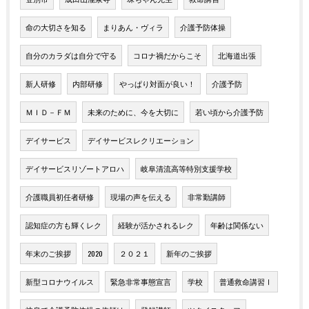
命の大切さを知る
まりあん・ヴィラ
介護予防体操
自分のカラダは自分で守る
コロナ禍だからこそ
北海道出張
新人研修
内部研修
やっぱり対面が良い！
介護予防
ＭＩＤ－ＦＭ
未来のために、今を大切に
若い頃から介護予防
デイサービス
デイサービスレクリエーション
デイサービスリゾートアロハ
岐阜清流高等特別支援学校
介護職員初任者研修
現場の声を伝える
非常勤講師
認知症の方も輝くレク
経験が活かされるレク
年齢は関係ない
年末のご挨拶
2020
２０２１
新年のご挨拶
新型コロナウイルス
緊急非常事態宣言
学校
普通救命講習Ⅰ