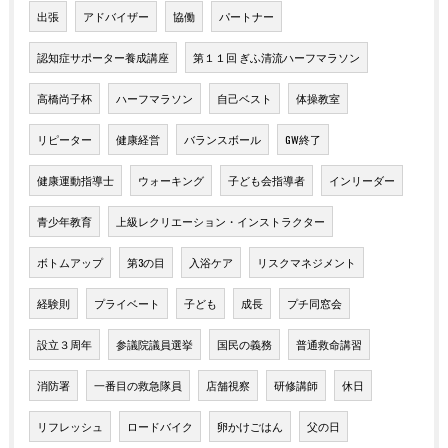
出張
アドバイザー
協働
パートナー
認知症サポーター養成講座
第１１回 ぎふ清流ハーフマラソン
高橋尚子杯
ハーフマラソン
自己ベスト
体操教室
リピーター
健康経営
バランスボール
GW終了
健康運動指導士
ウォーキング
子ども会指導者
インリーダー
青少年教育
上級レクリエーション・インストラクター
ボトムアップ
第3の目
入浴ケア
リスクマネジメント
経験則
プライベート
子ども
成長
プチ同窓会
設立３周年
参議院議員選挙
国民の義務
普通救命講習
消防署
一番目の救急隊員
店舗視察
研修講師
休日
リフレッシュ
ロードバイク
卵かけごはん
父の日