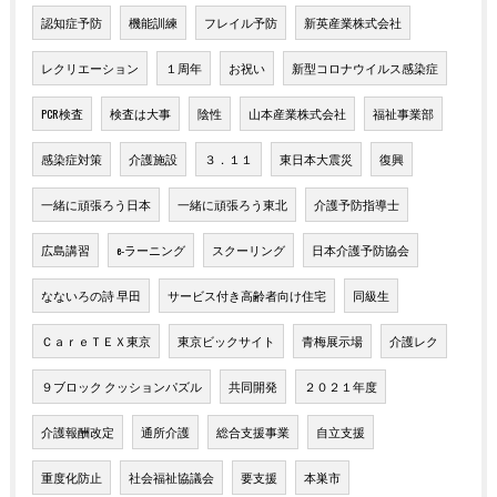
認知症予防
機能訓練
フレイル予防
新英産業株式会社
レクリエーション
１周年
お祝い
新型コロナウイルス感染症
PCR検査
検査は大事
陰性
山本産業株式会社
福祉事業部
感染症対策
介護施設
３．１１
東日本大震災
復興
一緒に頑張ろう日本
一緒に頑張ろう東北
介護予防指導士
広島講習
e-ラーニング
スクーリング
日本介護予防協会
なないろの詩 早田
サービス付き高齢者向け住宅
同級生
ＣａｒｅＴＥＸ東京
東京ビックサイト
青梅展示場
介護レク
９ブロック クッションパズル
共同開発
２０２１年度
介護報酬改定
通所介護
総合支援事業
自立支援
重度化防止
社会福祉協議会
要支援
本巣市