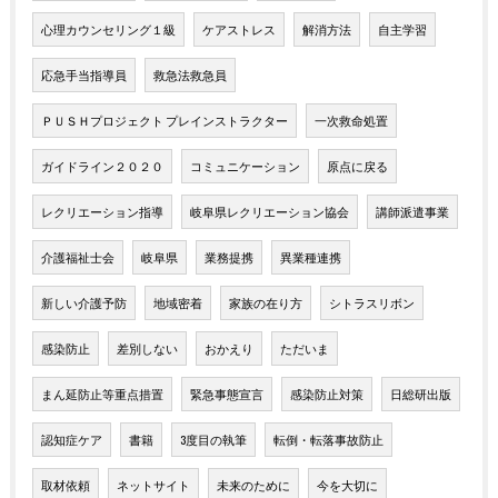
心理カウンセリング１級
ケアストレス
解消方法
自主学習
応急手当指導員
救急法救急員
ＰＵＳＨプロジェクト プレインストラクター
一次救命処置
ガイドライン２０２０
コミュニケーション
原点に戻る
レクリエーション指導
岐阜県レクリエーション協会
講師派遣事業
介護福祉士会
岐阜県
業務提携
異業種連携
新しい介護予防
地域密着
家族の在り方
シトラスリボン
感染防止
差別しない
おかえり
ただいま
まん延防止等重点措置
緊急事態宣言
感染防止対策
日総研出版
認知症ケア
書籍
3度目の執筆
転倒・転落事故防止
取材依頼
ネットサイト
未来のために
今を大切に