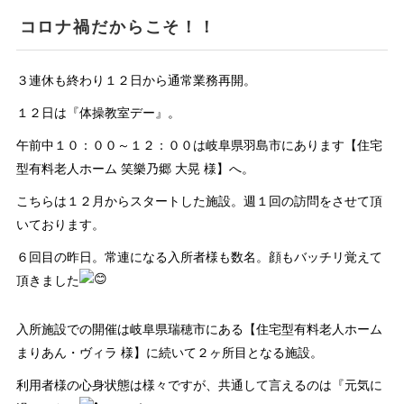
コロナ禍だからこそ！！
３連休も終わり１２日から通常業務再開。
１２日は『体操教室デー』。
午前中１０：００～１２：００は岐阜県羽島市にあります【住宅
型有料老人ホーム 笑樂乃郷 大晃 様】へ。
こちらは１２月からスタートした施設。週１回の訪問をさせて頂
いております。
６回目の昨日。常連になる入所者様も数名。顔もバッチリ覚えて
頂きました
入所施設での開催は岐阜県瑞穂市にある【住宅型有料老人ホーム
まりあん・ヴィラ 様】に続いて２ヶ所目となる施設。
利用者様の心身状態は様々ですが、共通して言えるのは『元気に