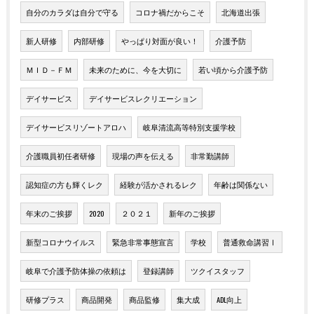
自分のカラダは自分で守る
コロナ禍だからこそ
北海道出張
新人研修
内部研修
やっぱり対面が良い！
介護予防
ＭＩＤ－ＦＭ
未来のために、今を大切に
若い頃から介護予防
デイサービス
デイサービスレクリエーション
デイサービスリゾートアロハ
岐阜清流高等特別支援学校
介護職員初任者研修
現場の声を伝える
非常勤講師
認知症の方も輝くレク
経験が活かされるレク
年齢は関係ない
年末のご挨拶
2020
２０２１
新年のご挨拶
新型コロナウイルス
緊急非常事態宣言
学校
普通救命講習Ⅰ
岐阜で介護予防体操の依頼は
登録講師
ツクイスタッフ
研修プラス
商品開発
商品監修
集大成
ADL向上