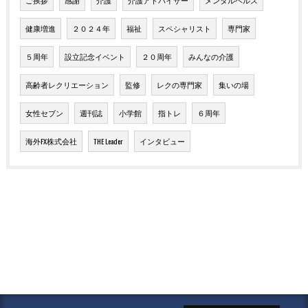
健康増進
２０２４年
福祉
スペシャリスト
専門家
５周年
設立記念イベント
２０周年
みんなの介護
高齢者レクリエーション
監修
レクの専門家
集いの場
女性セブン
週刊誌
小学館
指トレ
６周年
海外FX株式会社
THE Leader
インタビュー