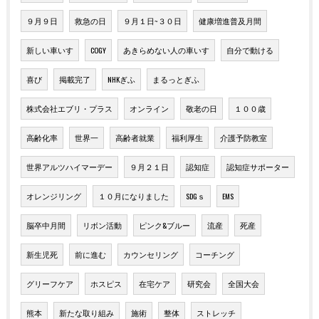
９月９日
救急の日
９月１日~３０日
健康増進普及月間
新しい車いす
COGY
あきらめない人の車いす
自分で動ける
喜び
掲載完了
NHKぎふ
まるっとぎふ
株式会社エブリ・プラス
オンライン
敬老の日
１００歳
高齢化率
世界一
高齢者就業
福利厚生
介護予防教室
世界アルツハイマーデー
９月２１日
認知症
認知症サポーター
オレンジリング
１０月になりました
SDGｓ
EMS
脳卒中月間
リボン活動
ピンク&ブルー
流産
死産
新生児死
前に進む
カウンセリング
コーチング
グリーフケア
ホスピス
在宅ケア
研究会
全国大会
熊本
新たな取り組み
施術
整体
ストレッチ