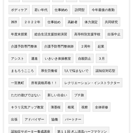
ボディケア
若い年代
仕事納め
訪問型
今年最後の夜勤
2021
２０２２年
仕事始め
高齢者
体力測定
共同研究
年度末授業
総合生活支援技術演習
高等特別支援学校
出張中止
介護予防専門整体
介護予防専門整体師
２周年
起業
アシスト
邁進
いきいき体操教室
自殺防止
３月
まもろうこころ
厚生労働省
1人で悩まないで
認知症対応型
一宮奥町
所有資格昇格！！
レクリエーション・インストラクター
ただの遊びではない
新しい出会い
プチ旅
キラリ元気アップ教室
薄墨桜
根尾
視察
全体研修
出張
アドバイザー
協働
パートナー
認知症サポーター養成講座
第１１回 ぎふ清流ハーフマラソン