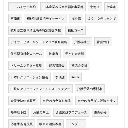
アドバイザー契約
山本産業株式会社福祉事業部
北海道
伊達市
室蘭市
機能訓練専門デイサービス
福祉職
２０４０年に向けて
岐阜県立岐阜清流高等特別支援学校
福祉コース
デイサービス・リゾートアロハ岐阜鏡島
介護福祉士
看護の日
住宅型有料老人ホーム
岐阜市
子ども未来部
ドリームシアター岐阜
運営審議会
審議会委員
日本レクリエーション協会
季刊誌
Recrew
中級レクリエーション・インストラクター
介護予防の専門家
介護予防体操教室
自分のカラダを知る
自分のカラダに興味を持つ
熱中症予防
免疫力向上
介護施設プロデュース
更新研修
応急手当普及員
岐阜市消防本部
インプット