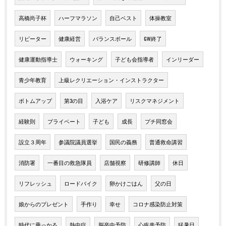
高橋尚子杯
ハーフマラソン
自己ベスト
体操教室
リピーター
健康経営
バランスボール
GW終了
健康運動指導士
ウォーキング
子ども会指導者
インリーダー
青少年教育
上級レクリエーション・インストラクター
ボトムアップ
第3の目
入浴ケア
リスクマネジメント
経験則
プライベート
子ども
成長
プチ同窓会
設立３周年
参議院議員選挙
国民の義務
普通救命講習
消防署
一番目の救急隊員
店舗視察
研修講師
休日
リフレッシュ
ロードバイク
卵かけごはん
父の日
娘からのプレゼント
手作り
幸せ
コロナ感染防止対策
時代に乗っかる
熱中症
脳卒中予防
心疾患予防
猛暑日