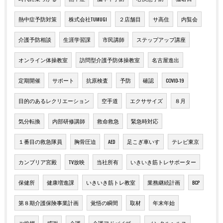
熱中症予防対策
株式会社TUMUGI
２店舗目
サ高住
内覧会
介護予防相談
生涯学習課
市民講師
ステップアップ講座
オンライン体操教室
訪問型介護予防体操教室
名古屋進出
定期開催
サポート
抗原検査
予防
確認
COVID-19
目的のあるレクリエーション
空手道
エクササイズ
８月
気分転換
内部研修講師
救命救急
緊急時対応
１番目の救急隊員
胸骨圧迫
AED
足こぎ車いす
テレビ東京
カンブリア宮殿
TV放映
当社所有
いきいき筋トレサポーター
保健所
健康増進課
いきいき筋トレ教室
業務継続計画
BCP
第８期介護保険事業計画
覚悟の瞬間
取材
年末年始
ご挨拶
感謝
介護
介護アドバイザー
メンタルヘルス