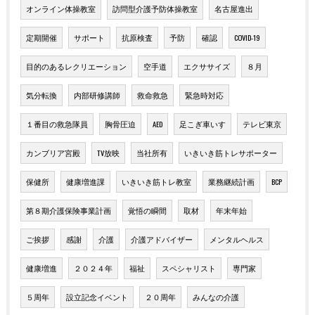
オンライン体操教室
訪問型介護予防体操教室
名古屋進出
定期開催
サポート
抗原検査
予防
確認
COVID-19
目的のあるレクリエーション
空手道
エクササイズ
８月
気分転換
内部研修講師
救命救急
緊急時対応
１番目の救急隊員
胸骨圧迫
AED
足こぎ車いす
テレビ東京
カンブリア宮殿
TV放映
当社所有
いきいき筋トレサポーター
保健所
健康増進課
いきいき筋トレ教室
業務継続計画
BCP
第８期介護保険事業計画
覚悟の瞬間
取材
年末年始
ご挨拶
感謝
介護
介護アドバイザー
メンタルヘルス
健康増進
２０２４年
福祉
スペシャリスト
専門家
５周年
設立記念イベント
２０周年
みんなの介護