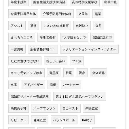
年度末授業
総合生活支援技術演習
高等特別支援学校
出張中止
介護予防専門整体
介護予防専門整体師
２周年
起業
アシスト
邁進
いきいき体操教室
自殺防止
３月
まもろうこころ
厚生労働省
1人で悩まないで
認知症対応型
一宮奥町
所有資格昇格！！
レクリエーション・インストラクター
ただの遊びではない
新しい出会い
プチ旅
キラリ元気アップ教室
薄墨桜
根尾
視察
全体研修
出張
アドバイザー
協働
パートナー
認知症サポーター養成講座
第１１回 ぎふ清流ハーフマラソン
高橋尚子杯
ハーフマラソン
自己ベスト
体操教室
リピーター
健康経営
バランスボール
GW終了