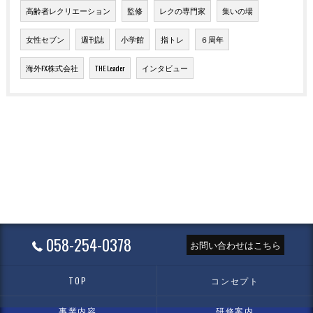
高齢者レクリエーション
監修
レクの専門家
集いの場
女性セブン
週刊誌
小学館
指トレ
６周年
海外FX株式会社
THE Leader
インタビュー
058-254-0378
お問い合わせはこちら
TOP
コンセプト
事業内容
研修案内