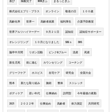
喜び
掲載完了
NHKぎふ
まるっとぎふ
株式会社エブリ・プラス
オンライン
敬老の日
１００歳
高齢化率
世界一
高齢者就業
福利厚生
介護予防教室
世界アルツハイマーデー
９月２１日
認知症
認知症サポーター
オレンジリング
１０月になりました
SDGｓ
EMS
脳卒中月間
リボン活動
ピンク&ブルー
流産
死産
新生児死
前に進む
カウンセリング
コーチング
グリーフケア
ホスピス
在宅ケア
研究会
全国大会
熊本
新たな取り組み
施術
整体
ストレッチ
ボディケア
若い年代
仕事納め
訪問型
今年最後の夜勤
2021
２０２２年
仕事始め
高齢者
体力測定
共同研究