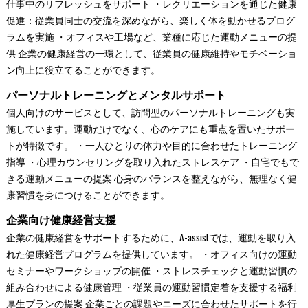
仕事中のリフレッシュをサポート ・レクリエーションを通じた健康
促進：従業員同士の交流を深めながら、楽しく体を動かせるプログ
ラムを実施 ・オフィスや工場など、業種に応じた運動メニューの提
供 企業の健康経営の一環として、従業員の健康維持やモチベーショ
ン向上に役立てることができます。
パーソナルトレーニングとメンタルサポート
個人向けのサービスとして、訪問型のパーソナルトレーニングも実
施しています。運動だけでなく、心のケアにも重点を置いたサポー
トが特徴です。 ・一人ひとりの体力や目的に合わせたトレーニング
指導 ・心理カウンセリングを取り入れたストレスケア ・自宅でもで
きる運動メニューの提案 心身のバランスを整えながら、無理なく健
康習慣を身につけることができます。
企業向け健康経営支援
企業の健康経営をサポートするために、A-assistでは、運動を取り入
れた健康経営プログラムを提供しています。 ・オフィス向けの運動
セミナーやワークショップの開催 ・ストレスチェックと運動習慣の
組み合わせによる健康管理 ・従業員の運動習慣定着を支援する福利
厚生プランの提案 企業ごとの課題やニーズに合わせたサポートを行