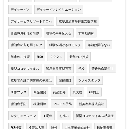
デイサービス
デイサービスレクリエーション
デイサービスリゾートアロハ
岐阜清流高等特別支援学校
介護職員初任者研修
現場の声を伝える
非常勤講師
認知症の方も輝くレク
経験が活かされるレク
年齢は関係ない
年末のご挨拶
2020
２０２１
新年のご挨拶
新型コロナウイルス
緊急非常事態宣言
学校
普通救命講習Ⅰ
岐阜で介護予防体操の依頼は
登録講師
ツクイスタッフ
研修プラス
商品開発
商品監修
集大成
ADL向上
認知症予防
機能訓練
フレイル予防
新英産業株式会社
レクリエーション
１周年
お祝い
新型コロナウイルス感染症
PCR検査
検査は大事
陰性
山本産業株式会社
福祉事業部