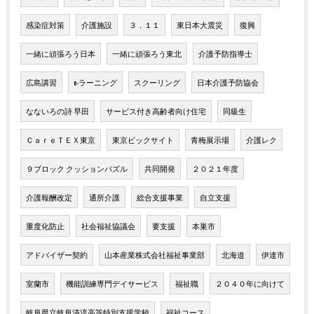
感染症対策
介護施設
３．１１
東日本大震災
復興
一緒に頑張ろう日本
一緒に頑張ろう東北
介護予防指導士
広島講習
e-ラーニング
スクーリング
日本介護予防協会
なないろの詩 早田
サービス付き高齢者向け住宅
同級生
ＣａｒｅＴＥＸ東京
東京ビックサイト
青梅展示場
介護レク
９ブロック クッションパズル
共同開発
２０２１年度
介護報酬改定
通所介護
総合支援事業
自立支援
重度化防止
社会福祉協議会
要支援
本巣市
アドバイザー契約
山本産業株式会社福祉事業部
北海道
伊達市
室蘭市
機能訓練専門デイサービス
福祉職
２０４０年に向けて
岐阜県立岐阜清流高等特別支援学校
福祉コース