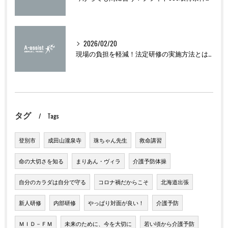
2026/02/20
現場の負担を軽減！法定研修の実施方法とは？
タグ
Tags
登別市
成田山瀧泉寺
珠ちゃん先生
救命講習
命の大切さを知る
まりあん・ヴィラ
介護予防体操
自分のカラダは自分で守る
コロナ禍だからこそ
北海道出張
新人研修
内部研修
やっぱり対面が良い！
介護予防
ＭＩＤ－ＦＭ
未来のために、今を大切に
若い頃から介護予防