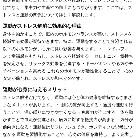
けでなく、集中力や生産性の向上にもつながります。ここでは、ス
トレスと運動の関係について詳しく解説します。
運動がストレス解消に効果的な理由
身体を動かすことで、脳内のホルモンバランスが整い、ストレスを
軽減する効果が期待できます。特に、運動をすることで分泌される
以下のホルモンが、心身に良い影響を与えます。 ・エンドルフィ
ン：幸福感をもたらし、ストレスを軽減する ・セロトニン：気持ち
を安定させ、リラックス効果を促進する ・ドーパミン：やる気やモ
チベーションを高める これらのホルモンが活性化することで、心の
安定が保たれ、ストレスが和らぐのです。
運動が心身に与えるメリット
ストレス解消だけでなく、運動には心と体の健康を維持するさまざ
まなメリットがあります。 ・睡眠の質が向上する：適度な運動を行
うことで、深い眠りにつきやすくなる ・免疫力が向上する：体を動
かすことで血流が促進され、病気に対する抵抗力が高まる ・気分が
前向きになる：運動後はリフレッシュでき、ポジティブな思考につ
ながる 運動を習慣化することで、心身の健康を維持し、より充実し