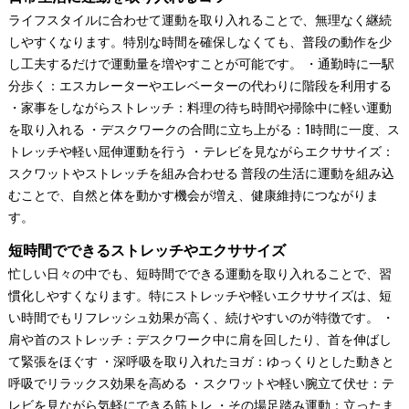
ライフスタイルに合わせて運動を取り入れることで、無理なく継続
しやすくなります。特別な時間を確保しなくても、普段の動作を少
し工夫するだけで運動量を増やすことが可能です。 ・通勤時に一駅
分歩く：エスカレーターやエレベーターの代わりに階段を利用する
・家事をしながらストレッチ：料理の待ち時間や掃除中に軽い運動
を取り入れる ・デスクワークの合間に立ち上がる：1時間に一度、ス
トレッチや軽い屈伸運動を行う ・テレビを見ながらエクササイズ：
スクワットやストレッチを組み合わせる 普段の生活に運動を組み込
むことで、自然と体を動かす機会が増え、健康維持につながりま
す。
短時間でできるストレッチやエクササイズ
忙しい日々の中でも、短時間でできる運動を取り入れることで、習
慣化しやすくなります。特にストレッチや軽いエクササイズは、短
い時間でもリフレッシュ効果が高く、続けやすいのが特徴です。 ・
肩や首のストレッチ：デスクワーク中に肩を回したり、首を伸ばし
て緊張をほぐす ・深呼吸を取り入れたヨガ：ゆっくりとした動きと
呼吸でリラックス効果を高める ・スクワットや軽い腕立て伏せ：テ
レビを見ながら気軽にできる筋トレ ・その場足踏み運動：立ったま