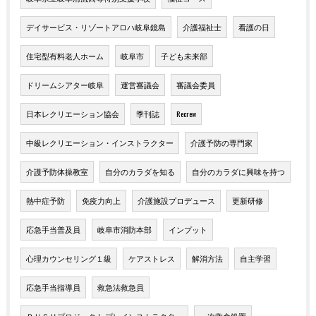
デイサービス・リゾートアロハ岐阜鏡島
介護福祉士
看護の日
住宅型有料老人ホーム
岐阜市
子ども未来部
ドリームシアター岐阜
運営審議会
審議会委員
日本レクリエーション協会
季刊誌
Recrew
中級レクリエーション・インストラクター
介護予防の専門家
介護予防体操教室
自分のカラダを知る
自分のカラダに興味を持つ
熱中症予防
免疫力向上
介護施設プロデュース
更新研修
応急手当普及員
岐阜市消防本部
インプット
心理カウンセリング１級
ケアストレス
解消方法
自主学習
応急手当指導員
救急法救急員