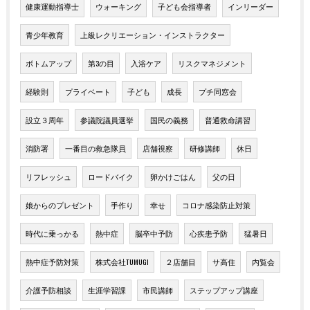
健康運動指導士
ウォーキング
子ども会指導者
インリーダー
青少年教育
上級レクリエーション・インストラクター
ボトムアップ
第3の目
入浴ケア
リスクマネジメント
経験則
プライベート
子ども
成長
プチ同窓会
設立３周年
参議院議員選挙
国民の義務
普通救命講習
消防署
一番目の救急隊員
店舗視察
研修講師
休日
リフレッシュ
ロードバイク
卵かけごはん
父の日
娘からのプレゼント
手作り
幸せ
コロナ感染防止対策
時代に乗っかる
熱中症
脳卒中予防
心疾患予防
猛暑日
熱中症予防対策
株式会社TUMUGI
２店舗目
サ高住
内覧会
介護予防相談
生涯学習課
市民講師
ステップアップ講座