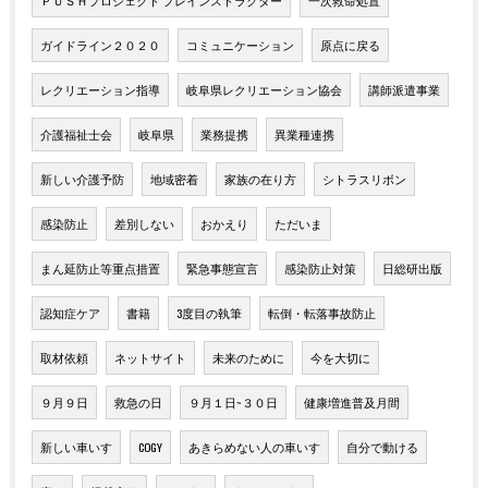
ＰＵＳＨプロジェクト プレインストラクター
一次救命処置
ガイドライン２０２０
コミュニケーション
原点に戻る
レクリエーション指導
岐阜県レクリエーション協会
講師派遣事業
介護福祉士会
岐阜県
業務提携
異業種連携
新しい介護予防
地域密着
家族の在り方
シトラスリボン
感染防止
差別しない
おかえり
ただいま
まん延防止等重点措置
緊急事態宣言
感染防止対策
日総研出版
認知症ケア
書籍
3度目の執筆
転倒・転落事故防止
取材依頼
ネットサイト
未来のために
今を大切に
９月９日
救急の日
９月１日~３０日
健康増進普及月間
新しい車いす
COGY
あきらめない人の車いす
自分で動ける