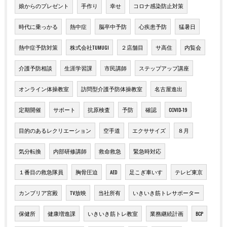
娘からのプレゼント
手作り
幸せ
コロナ感染防止対策
時代に乗っかる
熱中症
脳卒中予防
心疾患予防
猛暑日
熱中症予防対策
株式会社TUMUGI
２店舗目
サ高住
内覧会
介護予防相談
生涯学習課
市民講師
ステップアップ講座
オンライン体操教室
訪問型介護予防体操教室
名古屋進出
定期開催
サポート
抗原検査
予防
確認
COVID-19
目的のあるレクリエーション
空手道
エクササイズ
８月
気分転換
内部研修講師
救命救急
緊急時対応
１番目の救急隊員
胸骨圧迫
AED
足こぎ車いす
テレビ東京
カンブリア宮殿
TV放映
当社所有
いきいき筋トレサポーター
保健所
健康増進課
いきいき筋トレ教室
業務継続計画
BCP