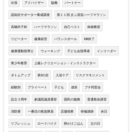
出張
アドバイザー
協働
パートナー
認知症サポーター養成講座
第１１回 ぎふ清流ハーフマラソン
高橋尚子杯
ハーフマラソン
自己ベスト
体操教室
リピーター
健康経営
バランスボール
GW終了
健康運動指導士
ウォーキング
子ども会指導者
インリーダー
青少年教育
上級レクリエーション・インストラクター
ボトムアップ
第3の目
入浴ケア
リスクマネジメント
経験則
プライベート
子ども
成長
プチ同窓会
設立３周年
参議院議員選挙
国民の義務
普通救命講習
消防署
一番目の救急隊員
店舗視察
研修講師
休日
リフレッシュ
ロードバイク
卵かけごはん
父の日