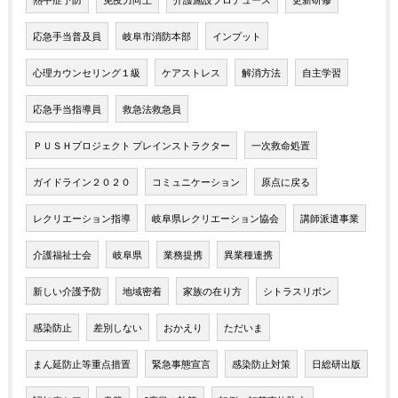
応急手当普及員
岐阜市消防本部
インプット
心理カウンセリング１級
ケアストレス
解消方法
自主学習
応急手当指導員
救急法救急員
ＰＵＳＨプロジェクト プレインストラクター
一次救命処置
ガイドライン２０２０
コミュニケーション
原点に戻る
レクリエーション指導
岐阜県レクリエーション協会
講師派遣事業
介護福祉士会
岐阜県
業務提携
異業種連携
新しい介護予防
地域密着
家族の在り方
シトラスリボン
感染防止
差別しない
おかえり
ただいま
まん延防止等重点措置
緊急事態宣言
感染防止対策
日総研出版