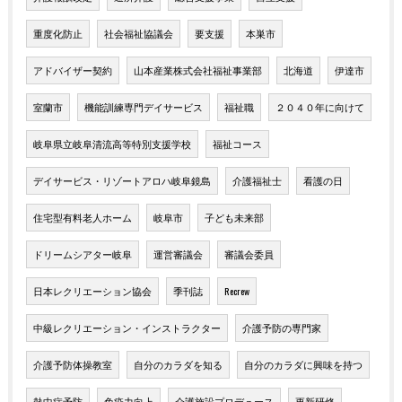
重度化防止
社会福祉協議会
要支援
本巣市
アドバイザー契約
山本産業株式会社福祉事業部
北海道
伊達市
室蘭市
機能訓練専門デイサービス
福祉職
２０４０年に向けて
岐阜県立岐阜清流高等特別支援学校
福祉コース
デイサービス・リゾートアロハ岐阜鏡島
介護福祉士
看護の日
住宅型有料老人ホーム
岐阜市
子ども未来部
ドリームシアター岐阜
運営審議会
審議会委員
日本レクリエーション協会
季刊誌
Recrew
中級レクリエーション・インストラクター
介護予防の専門家
介護予防体操教室
自分のカラダを知る
自分のカラダに興味を持つ
熱中症予防
免疫力向上
介護施設プロデュース
更新研修