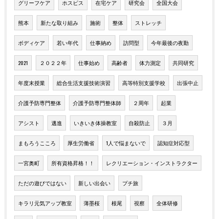
グリーフケア
ホスピス
在宅ケア
研究会
全国大会
熊本
新たな取り組み
施術
整体
ストレッチ
ボディケア
若い年代
仕事納め
訪問型
今年最後の夜勤
2021
２０２２年
仕事始め
高齢者
体力測定
共同研究
年度末授業
総合生活支援技術演習
高等特別支援学校
出張中止
介護予防専門整体
介護予防専門整体師
２周年
起業
アシスト
邁進
いきいき体操教室
自殺防止
３月
まもろうこころ
厚生労働省
1人で悩まないで
認知症対応型
一宮奥町
所有資格昇格！！
レクリエーション・インストラクター
ただの遊びではない
新しい出会い
プチ旅
キラリ元気アップ教室
薄墨桜
根尾
視察
全体研修