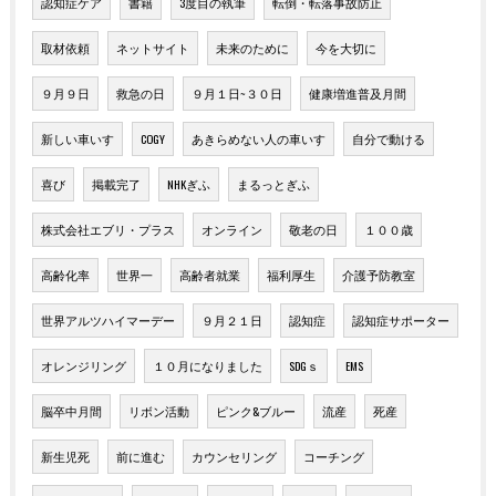
認知症ケア
書籍
3度目の執筆
転倒・転落事故防止
取材依頼
ネットサイト
未来のために
今を大切に
９月９日
救急の日
９月１日~３０日
健康増進普及月間
新しい車いす
COGY
あきらめない人の車いす
自分で動ける
喜び
掲載完了
NHKぎふ
まるっとぎふ
株式会社エブリ・プラス
オンライン
敬老の日
１００歳
高齢化率
世界一
高齢者就業
福利厚生
介護予防教室
世界アルツハイマーデー
９月２１日
認知症
認知症サポーター
オレンジリング
１０月になりました
SDGｓ
EMS
脳卒中月間
リボン活動
ピンク&ブルー
流産
死産
新生児死
前に進む
カウンセリング
コーチング