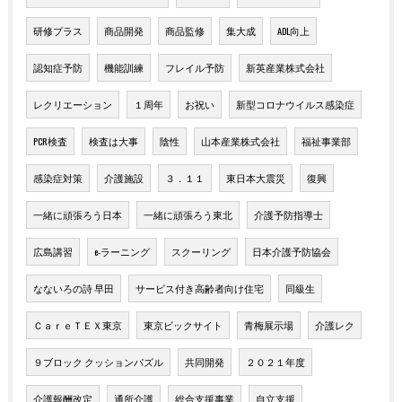
研修プラス
商品開発
商品監修
集大成
ADL向上
認知症予防
機能訓練
フレイル予防
新英産業株式会社
レクリエーション
１周年
お祝い
新型コロナウイルス感染症
PCR検査
検査は大事
陰性
山本産業株式会社
福祉事業部
感染症対策
介護施設
３．１１
東日本大震災
復興
一緒に頑張ろう日本
一緒に頑張ろう東北
介護予防指導士
広島講習
e-ラーニング
スクーリング
日本介護予防協会
なないろの詩 早田
サービス付き高齢者向け住宅
同級生
ＣａｒｅＴＥＸ東京
東京ビックサイト
青梅展示場
介護レク
９ブロック クッションパズル
共同開発
２０２１年度
介護報酬改定
通所介護
総合支援事業
自立支援