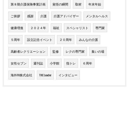
第８期介護保険事業計画
覚悟の瞬間
取材
年末年始
ご挨拶
感謝
介護
介護アドバイザー
メンタルヘルス
健康増進
２０２４年
福祉
スペシャリスト
専門家
５周年
設立記念イベント
２０周年
みんなの介護
高齢者レクリエーション
監修
レクの専門家
集いの場
女性セブン
週刊誌
小学館
指トレ
６周年
海外FX株式会社
THE Leader
インタビュー