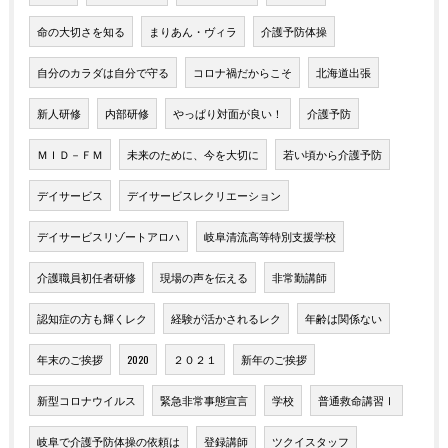
命の大切さを知る
まりあん・ヴィラ
介護予防体操
自分のカラダは自分で守る
コロナ禍だからこそ
北海道出張
新人研修
内部研修
やっぱり対面が良い！
介護予防
ＭＩＤ－ＦＭ
未来のために、今を大切に
若い頃から介護予防
デイサービス
デイサービスレクリエーション
デイサービスリゾートアロハ
岐阜清流高等特別支援学校
介護職員初任者研修
現場の声を伝える
非常勤講師
認知症の方も輝くレク
経験が活かされるレク
年齢は関係ない
年末のご挨拶
2020
２０２１
新年のご挨拶
新型コロナウイルス
緊急非常事態宣言
学校
普通救命講習Ⅰ
岐阜で介護予防体操の依頼は
登録講師
ツクイスタッフ