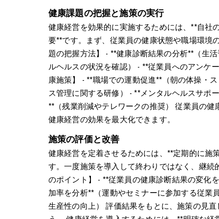
健康課題の把握と施策の実行
健康経営を効果的に実施するためには、**自社
要**です。まず、従業員の健康状態や職場環境
題の把握方法】 - **健康診断結果の分析**（生
ルヘルスの状況を確認） - **従業員へのアン
康施策】 - **職場での運動促進**（朝の体操・
ス管理に関する研修） - **メンタルヘルスサポー
**（残業削減やテレワークの推奨） 従業員の
健康経営の効果を最大化できます。
施策の評価と改善
健康経営を定着させるためには、**定期的に施
す。一度施策を導入して終わりではなく、継続的
のポイント】 - **従業員の健康診断結果の変化を
加率を分析**（運動やセミナーに参加する従業員の
生産性の向上） 評価結果をもとに、施策の見
う。 健康経営を導入するためには、**明確な