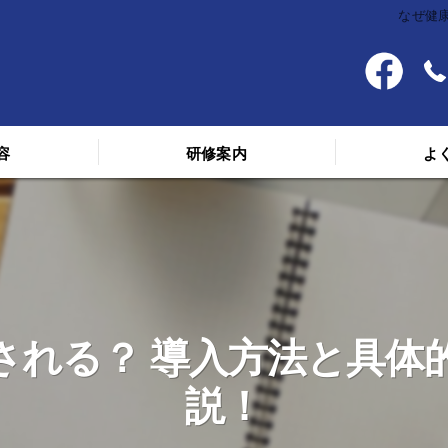
なぜ健
容
研修案内
よ
料金
スケジュール
講義を受けた人の声
される？ 導入方法と具体
説！