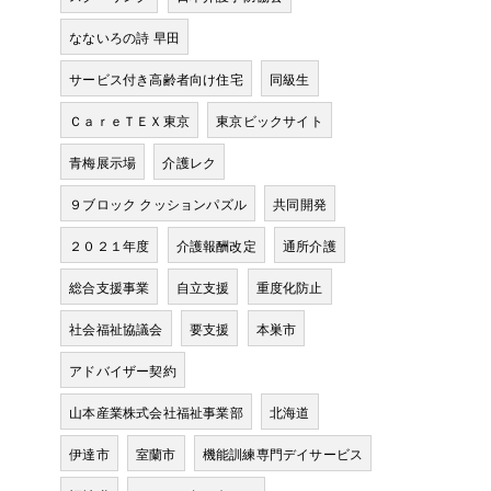
なないろの詩 早田
サービス付き高齢者向け住宅
同級生
ＣａｒｅＴＥＸ東京
東京ビックサイト
青梅展示場
介護レク
９ブロック クッションパズル
共同開発
２０２１年度
介護報酬改定
通所介護
総合支援事業
自立支援
重度化防止
社会福祉協議会
要支援
本巣市
アドバイザー契約
山本産業株式会社福祉事業部
北海道
伊達市
室蘭市
機能訓練専門デイサービス