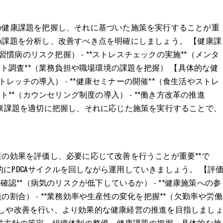
の健康課題を把握し、それに基づいた施策を実行することが重
の課題を分析し、改善すべき点を明確にしましょう。 【健康課
活習慣病のリスク把握） - **ストレスチェックの実施**（メンタ
ケート調査**（業務負担や職場環境の課題を把握） 【具体的な健
ストレッチの導入） - **健康セミナーの開催**（食生活やストレ
ト**（カウンセリング制度の導入） - **働き方改革の推進
健康課題を適切に把握し、それに応じた施策を実行することで、
策の効果を評価し、必要に応じて改善を行うことが重要**で
にPDCAサイクルを回しながら運用していきましょう。 【評
確認**（病気のリスクが低下しているか） - **健康施策への参
割合） - **業務効率や生産性の変化を把握**（欠勤率や労働
直しや改善を行い、より効果的な健康経営の推進を目指しまし
経営方針の策定、組織体制の整備、健康課題の把握、具体的な施