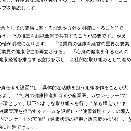
ップを解説します。
企業としての健康に関する理念や方針を明確にすること**で
捉え、その推進を組織全体で共有することが必要です。 例え
軸が明確になります。 - 「従業員の健康を経営の重要な要素
従業員の健康増進を両立させる」 - 「心身の健康を守るための
が健康経営を推進する意欲を示し、全社的な取り組みとして進
や責任者を設置**し、具体的な活動を担う組織を作ることが大
よう、**社内の健康推進担当者や産業医、カウンセラー**な
の一環として、以下のような取り組みを行う企業も増えていま
の健康管理を担当するチームを設置） - **健康管理アプリの導入
な社内アンケートの実施**（健康状態の把握と改善策の検討） こ
的に推進できます。