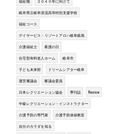
福祉職
２０４０年に向けて
岐阜県立岐阜清流高等特別支援学校
福祉コース
デイサービス・リゾートアロハ岐阜鏡島
介護福祉士
看護の日
住宅型有料老人ホーム
岐阜市
め
子ども未来部
ドリームシアター岐阜
運営審議会
審議会委員
日本レクリエーション協会
季刊誌
Recrew
中級レクリエーション・インストラクター
介護予防の専門家
介護予防体操教室
う
自分のカラダを知る