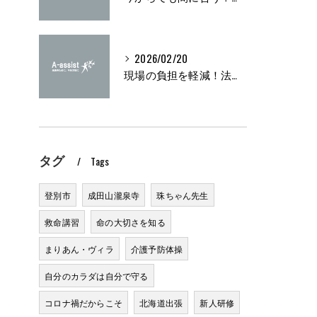
紹
2026/02/20
現場の負担を軽減！法定研修の実施方法とは？
タグ
Tags
登別市
成田山瀧泉寺
珠ちゃん先生
救命講習
命の大切さを知る
まりあん・ヴィラ
介護予防体操
自分のカラダは自分で守る
力
コロナ禍だからこそ
北海道出張
新人研修