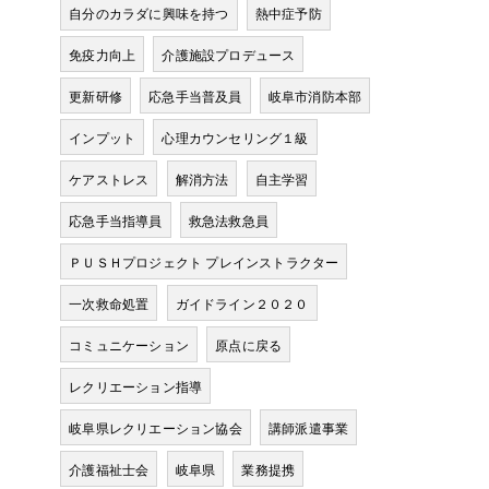
自分のカラダに興味を持つ
熱中症予防
免疫力向上
介護施設プロデュース
更新研修
応急手当普及員
岐阜市消防本部
インプット
心理カウンセリング１級
ケアストレス
解消方法
自主学習
応急手当指導員
救急法救急員
ＰＵＳＨプロジェクト プレインストラクター
一次救命処置
ガイドライン２０２０
コミュニケーション
原点に戻る
価
レクリエーション指導
岐阜県レクリエーション協会
講師派遣事業
ょ
介護福祉士会
岐阜県
業務提携