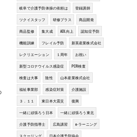
岐阜で介護予防体操の依頼は
登録講師
ツクイスタッフ
研修プラス
商品開発
商品監修
集大成
ADL向上
認知症予防
機能訓練
フレイル予防
新英産業株式会社
レクリエーション
１周年
お祝い
新型コロナウイルス感染症
PCR検査
検査は大事
陰性
山本産業株式会社
福祉事業部
感染症対策
介護施設
の
３．１１
東日本大震災
復興
一緒に頑張ろう日本
一緒に頑張ろう東北
介護予防指導士
広島講習
e-ラーニング
スクーリング
日本介護予防協会