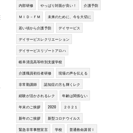
こ
内部研修
やっぱり対面が良い！
介護予防
ま
医
ＭＩＤ－ＦＭ
未来のために、今を大切に
若い頃から介護予防
デイサービス
デイサービスレクリエーション
デイサービスリゾートアロハ
岐阜清流高等特別支援学校
介護職員初任者研修
現場の声を伝える
非常勤講師
認知症の方も輝くレク
競
経験が活かされるレク
年齢は関係ない
年末のご挨拶
2020
２０２１
新年のご挨拶
新型コロナウイルス
緊急非常事態宣言
学校
普通救命講習Ⅰ