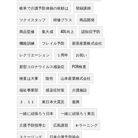
岐阜で介護予防体操の依頼は
登録講師
ツクイスタッフ
研修プラス
商品開発
商品監修
集大成
ADL向上
認知症予防
機能訓練
フレイル予防
新英産業株式会社
レクリエーション
１周年
お祝い
新型コロナウイルス感染症
PCR検査
検査は大事
陰性
山本産業株式会社
福祉事業部
感染症対策
介護施設
３．１１
東日本大震災
復興
一緒に頑張ろう日本
一緒に頑張ろう東北
介護予防指導士
広島講習
e-ラーニング
スクーリング
日本介護予防協会