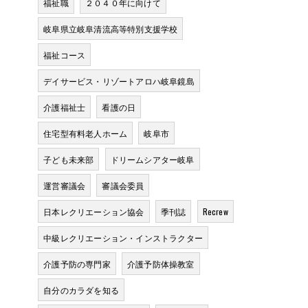
福祉職
２０４０年に向けて
岐阜県立岐阜清流高等特別支援学校
福祉コース
デイサービス・リゾートアロハ岐阜鏡島
介護福祉士
看護の日
住宅型有料老人ホーム
岐阜市
子ども未来部
ドリームシアター岐阜
運営審議会
審議会委員
日本レクリエーション協会
季刊誌
Recrew
中級レクリエーション・インストラクター
介護予防の専門家
介護予防体操教室
自分のカラダを知る