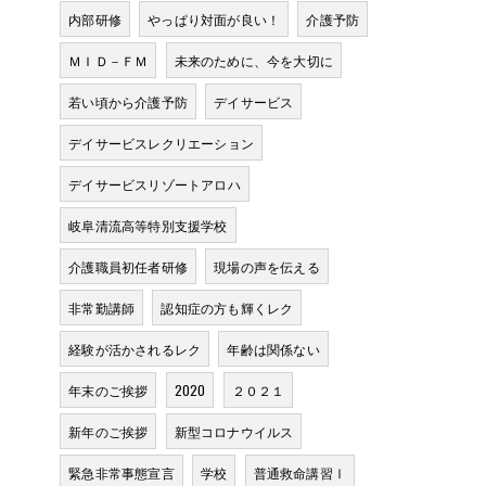
内部研修
やっぱり対面が良い！
介護予防
ＭＩＤ－ＦＭ
未来のために、今を大切に
若い頃から介護予防
デイサービス
デイサービスレクリエーション
デイサービスリゾートアロハ
岐阜清流高等特別支援学校
介護職員初任者研修
現場の声を伝える
非常勤講師
認知症の方も輝くレク
経験が活かされるレク
年齢は関係ない
年末のご挨拶
2020
２０２１
新年のご挨拶
新型コロナウイルス
緊急非常事態宣言
学校
普通救命講習Ⅰ