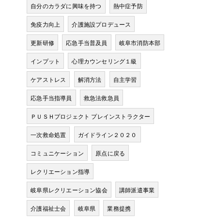
自分のカラダに興味を持つ
熱中症予防
免疫力向上
介護施設プロデュース
更新研修
応急手当普及員
岐阜市消防本部
インプット
心理カウンセリング１級
ケアストレス
解消方法
自主学習
応急手当指導員
救急法救急員
ＰＵＳＨプロジェクト プレインストラクター
一次救命処置
ガイドライン２０２０
コミュニケーション
原点に戻る
レクリエーション指導
岐阜県レクリエーション協会
講師派遣事業
介護福祉士会
岐阜県
業務提携