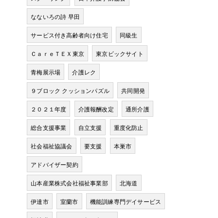
なないろの詩 早田
サービス付き高齢者向け住宅
同級生
ＣａｒｅＴＥＸ東京
東京ビックサイト
青梅展示場
介護レク
９ブロック クッションパズル
共同開発
２０２１年度
介護報酬改定
通所介護
総合支援事業
自立支援
重度化防止
社会福祉協議会
要支援
本巣市
アドバイザー契約
山本産業株式会社福祉事業部
北海道
伊達市
室蘭市
機能訓練専門デイサービス