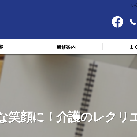
小
容
研修案内
よ
料金
スケジュール
講義を受けた人の声
な笑顔に！介護のレクリ