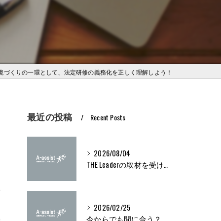
境づくりの一環として、法定研修の義務化を正しく理解しよう！
最近の投稿
Recent Posts
2026/08/04
THE Leaderの取材を受けました
対
2026/02/25
義
今からでも間に合う？ブライト500取得条件をわかりやすく解説