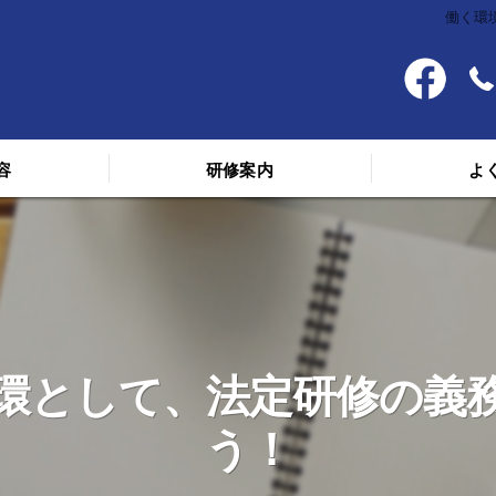
働く環
容
研修案内
よ
料金
スケジュール
講義を受けた人の声
環として、法定研修の義
う！