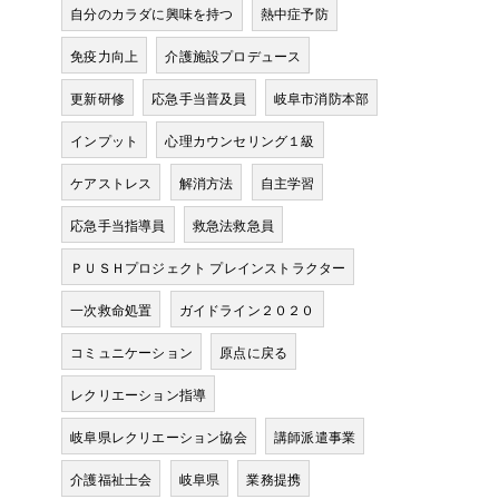
自分のカラダに興味を持つ
熱中症予防
免疫力向上
介護施設プロデュース
更新研修
応急手当普及員
岐阜市消防本部
インプット
心理カウンセリング１級
ケアストレス
解消方法
自主学習
応急手当指導員
救急法救急員
ＰＵＳＨプロジェクト プレインストラクター
一次救命処置
ガイドライン２０２０
コミュニケーション
原点に戻る
レクリエーション指導
岐阜県レクリエーション協会
講師派遣事業
介護福祉士会
岐阜県
業務提携