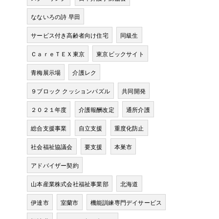
なないろの詩 早田
サービス付き高齢者向け住宅
同級生
ＣａｒｅＴＥＸ東京
東京ビックサイト
青梅展示場
介護レク
９ブロック クッションパズル
共同開発
２０２１年度
介護報酬改定
通所介護
総合支援事業
自立支援
重度化防止
社会福祉協議会
要支援
本巣市
アドバイザー契約
山本産業株式会社福祉事業部
北海道
伊達市
室蘭市
機能訓練専門デイサービス