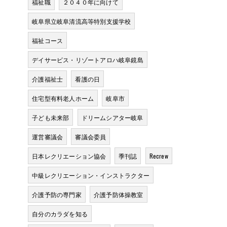
福祉職
２０４０年に向けて
岐阜県立岐阜清流高等特別支援学校
福祉コース
デイサービス・リゾートアロハ岐阜鏡島
介護福祉士
看護の日
住宅型有料老人ホーム
岐阜市
子ども未来部
ドリームシアター岐阜
運営審議会
審議会委員
日本レクリエーション協会
季刊誌
Recrew
中級レクリエーション・インストラクター
介護予防の専門家
介護予防体操教室
自分のカラダを知る