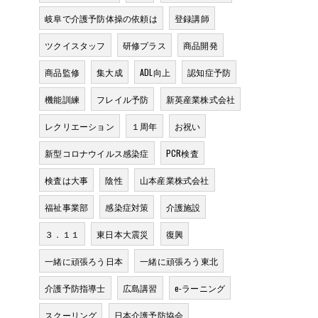
岐阜で介護予防体操の依頼は
登録講師
ツクイスタッフ
研修プラス
商品開発
商品監修
集大成
ADL向上
認知症予防
機能訓練
フレイル予防
新英産業株式会社
レクリエーション
１周年
お祝い
新型コロナウイルス感染症
PCR検査
検査は大事
陰性
山本産業株式会社
福祉事業部
感染症対策
介護施設
３．１１
東日本大震災
復興
一緒に頑張ろう日本
一緒に頑張ろう東北
介護予防指導士
広島講習
e-ラーニング
スクーリング
日本介護予防協会