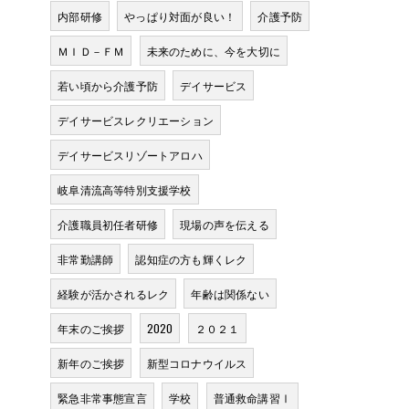
内部研修
やっぱり対面が良い！
介護予防
ＭＩＤ－ＦＭ
未来のために、今を大切に
若い頃から介護予防
デイサービス
デイサービスレクリエーション
デイサービスリゾートアロハ
岐阜清流高等特別支援学校
介護職員初任者研修
現場の声を伝える
非常勤講師
認知症の方も輝くレク
経験が活かされるレク
年齢は関係ない
年末のご挨拶
2020
２０２１
新年のご挨拶
新型コロナウイルス
緊急非常事態宣言
学校
普通救命講習Ⅰ