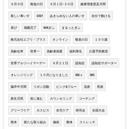
９月９日
救急の日
９月１日~３０日
健康増進普及月間
新しい車いす
COGY
あきらめない人の車いす
自分で動ける
喜び
掲載完了
NHKぎふ
まるっとぎふ
株式会社エブリ・プラス
オンライン
敬老の日
１００歳
高齢化率
世界一
高齢者就業
福利厚生
介護予防教室
世界アルツハイマーデー
９月２１日
認知症
認知症サポーター
オレンジリング
１０月になりました
SDGｓ
EMS
脳卒中月間
リボン活動
ピンク&ブルー
流産
死産
新生児死
前に進む
カウンセリング
コーチング
グリーフケア
ホスピス
在宅ケア
研究会
全国大会
熊本
新たな取り組み
施術
整体
ストレッチ