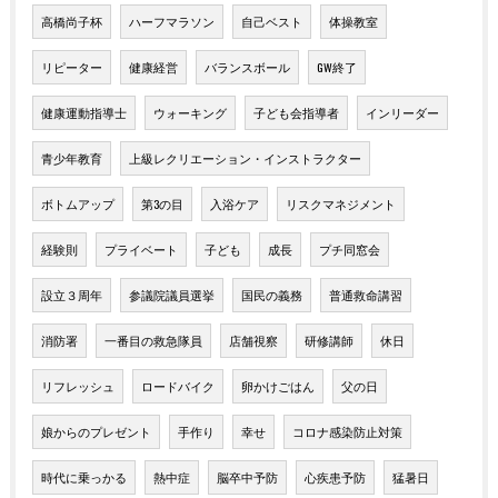
高橋尚子杯
ハーフマラソン
自己ベスト
体操教室
リピーター
健康経営
バランスボール
GW終了
健康運動指導士
ウォーキング
子ども会指導者
インリーダー
青少年教育
上級レクリエーション・インストラクター
ボトムアップ
第3の目
入浴ケア
リスクマネジメント
経験則
プライベート
子ども
成長
プチ同窓会
設立３周年
参議院議員選挙
国民の義務
普通救命講習
消防署
一番目の救急隊員
店舗視察
研修講師
休日
リフレッシュ
ロードバイク
卵かけごはん
父の日
娘からのプレゼント
手作り
幸せ
コロナ感染防止対策
時代に乗っかる
熱中症
脳卒中予防
心疾患予防
猛暑日