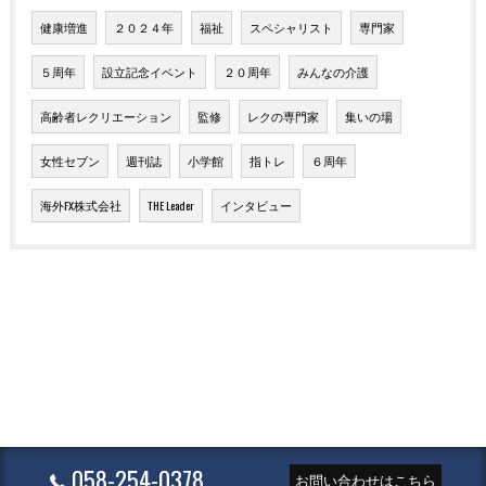
健康増進
２０２４年
福祉
スペシャリスト
専門家
５周年
設立記念イベント
２０周年
みんなの介護
高齢者レクリエーション
監修
レクの専門家
集いの場
女性セブン
週刊誌
小学館
指トレ
６周年
海外FX株式会社
THE Leader
インタビュー
058-254-0378
お問い合わせはこちら