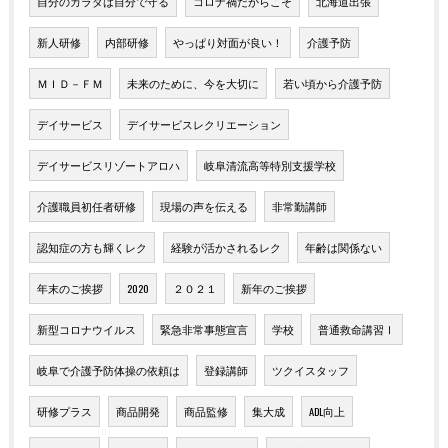
自分のカラダは自分で守る
コロナ禍だからこそ
北海道出張
新人研修
内部研修
やっぱり対面が良い！
介護予防
ＭＩＤ－ＦＭ
未来のために、今を大切に
若い頃から介護予防
デイサービス
デイサービスレクリエーション
デイサービスリゾートアロハ
岐阜清流高等特別支援学校
介護職員初任者研修
現場の声を伝える
非常勤講師
認知症の方も輝くレク
経験が活かされるレク
年齢は関係ない
年末のご挨拶
2020
２０２１
新年のご挨拶
新型コロナウイルス
緊急非常事態宣言
学校
普通救命講習Ⅰ
岐阜で介護予防体操の依頼は
登録講師
ツクイスタッフ
研修プラス
商品開発
商品監修
集大成
ADL向上