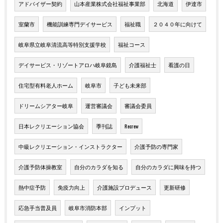
アドバイザー契約
山本産業株式会社福祉事業部
北海道
伊達市
室蘭市
機能訓練専門デイサービス
福祉職
２０４０年に向けて
岐阜県立岐阜清流高等特別支援学校
福祉コース
デイサービス・リゾートアロハ岐阜鏡島
介護福祉士
看護の日
住宅型有料老人ホーム
岐阜市
子ども未来部
ドリームシアター岐阜
運営審議会
審議会委員
日本レクリエーション協会
季刊誌
Recrew
中級レクリエーション・インストラクター
介護予防の専門家
介護予防体操教室
自分のカラダを知る
自分のカラダに興味を持つ
熱中症予防
免疫力向上
介護施設プロデュース
更新研修
応急手当普及員
岐阜市消防本部
インプット