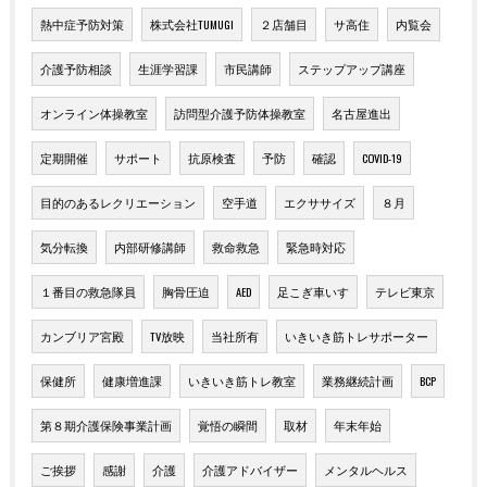
熱中症予防対策
株式会社TUMUGI
２店舗目
サ高住
内覧会
介護予防相談
生涯学習課
市民講師
ステップアップ講座
オンライン体操教室
訪問型介護予防体操教室
名古屋進出
定期開催
サポート
抗原検査
予防
確認
COVID-19
目的のあるレクリエーション
空手道
エクササイズ
８月
気分転換
内部研修講師
救命救急
緊急時対応
１番目の救急隊員
胸骨圧迫
AED
足こぎ車いす
テレビ東京
カンブリア宮殿
TV放映
当社所有
いきいき筋トレサポーター
保健所
健康増進課
いきいき筋トレ教室
業務継続計画
BCP
第８期介護保険事業計画
覚悟の瞬間
取材
年末年始
ご挨拶
感謝
介護
介護アドバイザー
メンタルヘルス