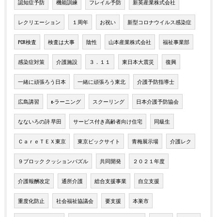
認知症予防
機能訓練
フレイル予防
新英産業株式会社
レクリエーション
１周年
お祝い
新型コロナウイルス感染症
PCR検査
検査は大事
陰性
山本産業株式会社
福祉事業部
感染症対策
介護施設
３．１１
東日本大震災
復興
一緒に頑張ろう日本
一緒に頑張ろう東北
介護予防指導士
広島講習
e-ラーニング
スクーリング
日本介護予防協会
なないろの詩 早田
サービス付き高齢者向け住宅
同級生
ＣａｒｅＴＥＸ東京
東京ビックサイト
青梅展示場
介護レク
９ブロック クッションパズル
共同開発
２０２１年度
介護報酬改定
通所介護
総合支援事業
自立支援
重度化防止
社会福祉協議会
要支援
本巣市