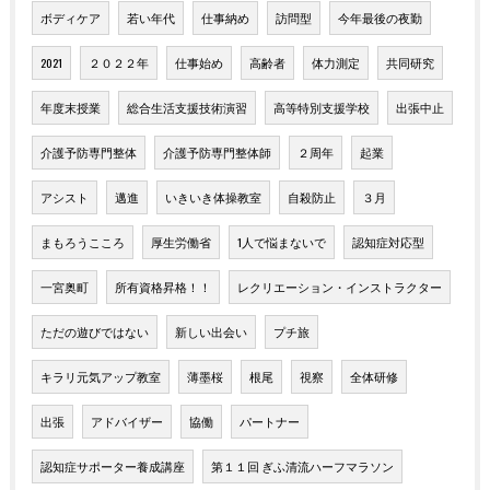
ボディケア
若い年代
仕事納め
訪問型
今年最後の夜勤
2021
２０２２年
仕事始め
高齢者
体力測定
共同研究
年度末授業
総合生活支援技術演習
高等特別支援学校
出張中止
介護予防専門整体
介護予防専門整体師
２周年
起業
アシスト
邁進
いきいき体操教室
自殺防止
３月
まもろうこころ
厚生労働省
1人で悩まないで
認知症対応型
一宮奥町
所有資格昇格！！
レクリエーション・インストラクター
ただの遊びではない
新しい出会い
プチ旅
キラリ元気アップ教室
薄墨桜
根尾
視察
全体研修
出張
アドバイザー
協働
パートナー
認知症サポーター養成講座
第１１回 ぎふ清流ハーフマラソン