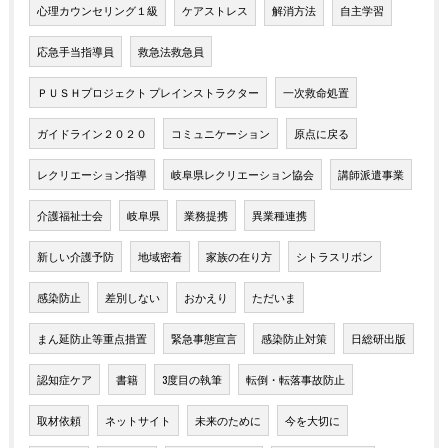
心理カウンセリング１級
ケアストレス
解消方法
自主学習
応急手当指導員
救急法救急員
ＰＵＳＨプロジェクト プレインストラクター
一次救命処置
ガイドライン２０２０
コミュニケーション
原点に戻る
レクリエーション指導
岐阜県レクリエーション協会
講師派遣事業
介護福祉士会
岐阜県
業務提携
異業種連携
新しい介護予防
地域密着
家族の在り方
シトラスリボン
感染防止
差別しない
おかえり
ただいま
まん延防止等重点措置
緊急事態宣言
感染防止対策
日総研出版
認知症ケア
書籍
3度目の執筆
転倒・転落事故防止
取材依頼
ネットサイト
未来のために
今を大切に