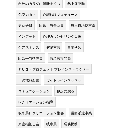
自分のカラダに興味を持つ
熱中症予防
免疫力向上
介護施設プロデュース
内
更新研修
応急手当普及員
岐阜市消防本部
インプット
心理カウンセリング１級
ケアストレス
解消方法
自主学習
応急手当指導員
救急法救急員
ＰＵＳＨプロジェクト プレインストラクター
る
一次救命処置
ガイドライン２０２０
コミュニケーション
原点に戻る
レクリエーション指導
岐阜県レクリエーション協会
講師派遣事業
る
介護福祉士会
岐阜県
業務提携