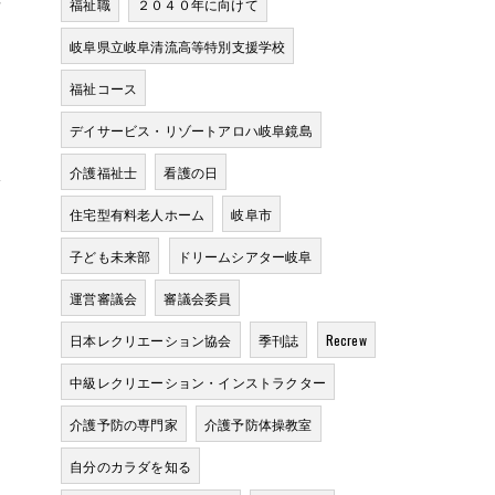
福祉職
２０４０年に向けて
岐阜県立岐阜清流高等特別支援学校
福祉コース
デイサービス・リゾートアロハ岐阜鏡島
状
介護福祉士
看護の日
住宅型有料老人ホーム
岐阜市
子ども未来部
ドリームシアター岐阜
運営審議会
審議会委員
日本レクリエーション協会
季刊誌
Recrew
中級レクリエーション・インストラクター
介護予防の専門家
介護予防体操教室
自分のカラダを知る