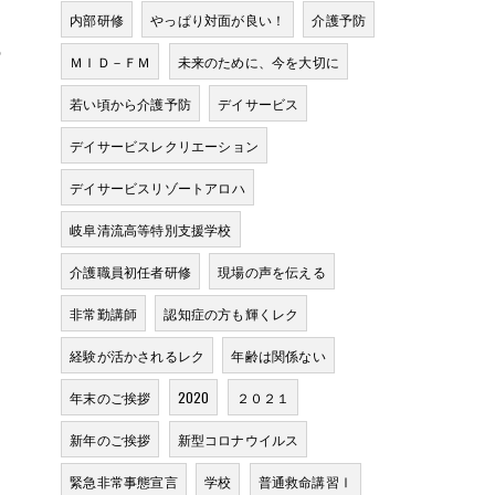
内部研修
やっぱり対面が良い！
介護予防
の
ＭＩＤ－ＦＭ
未来のために、今を大切に
若い頃から介護予防
デイサービス
デイサービスレクリエーション
デイサービスリゾートアロハ
た
岐阜清流高等特別支援学校
介護職員初任者研修
現場の声を伝える
非常勤講師
認知症の方も輝くレク
経験が活かされるレク
年齢は関係ない
年末のご挨拶
2020
２０２１
新年のご挨拶
新型コロナウイルス
緊急非常事態宣言
学校
普通救命講習Ⅰ