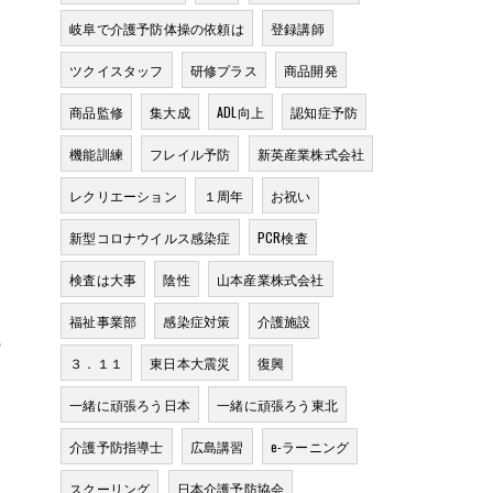
岐阜で介護予防体操の依頼は
登録講師
ツクイスタッフ
研修プラス
商品開発
商品監修
集大成
ADL向上
認知症予防
ま
機能訓練
フレイル予防
新英産業株式会社
レクリエーション
１周年
お祝い
新型コロナウイルス感染症
PCR検査
検査は大事
陰性
山本産業株式会社
福祉事業部
感染症対策
介護施設
の
３．１１
東日本大震災
復興
一緒に頑張ろう日本
一緒に頑張ろう東北
介護予防指導士
広島講習
e-ラーニング
スクーリング
日本介護予防協会