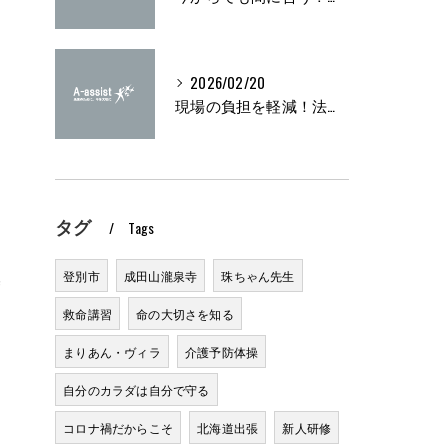
す
2026/02/20
現場の負担を軽減！法定研修の実施方法とは？
タグ
Tags
登別市
成田山瀧泉寺
珠ちゃん先生
基
救命講習
命の大切さを知る
まりあん・ヴィラ
介護予防体操
自分のカラダは自分で守る
コロナ禍だからこそ
北海道出張
新人研修