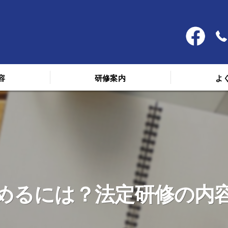
容
研修案内
よ
料金
スケジュール
講義を受けた人の声
めるには？法定研修の内