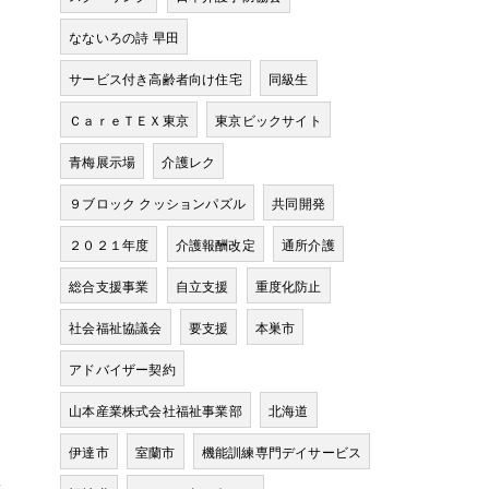
なないろの詩 早田
常
サービス付き高齢者向け住宅
同級生
ＣａｒｅＴＥＸ東京
東京ビックサイト
青梅展示場
介護レク
９ブロック クッションパズル
共同開発
２０２１年度
介護報酬改定
通所介護
総合支援事業
自立支援
重度化防止
社会福祉協議会
要支援
本巣市
アドバイザー契約
山本産業株式会社福祉事業部
北海道
伊達市
室蘭市
機能訓練専門デイサービス
差