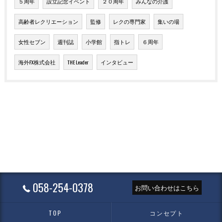
５周年
設立記念イベント
２０周年
みんなの介護
高齢者レクリエーション
監修
レクの専門家
集いの場
女性セブン
週刊誌
小学館
指トレ
６周年
海外FX株式会社
THE Leader
インタビュー
058-254-0378
お問い合わせはこちら
TOP
コンセプト