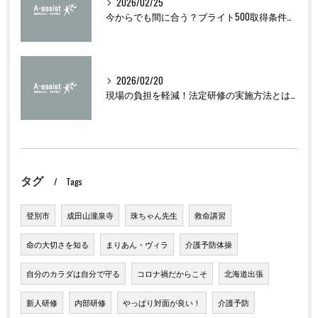
2026/02/25
今からでも間に合う？ブライト500取得条件をわかりやすく解説
2026/02/20
現場の負担を軽減！法定研修の実施方法とは？
タグ
Tags
登別市
成田山瀧泉寺
珠ちゃん先生
救命講習
命の大切さを知る
まりあん・ヴィラ
介護予防体操
自分のカラダは自分で守る
コロナ禍だからこそ
北海道出張
新人研修
内部研修
やっぱり対面が良い！
介護予防