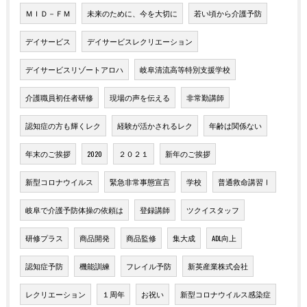
ＭＩＤ－ＦＭ
未来のために、今を大切に
若い頃から介護予防
デイサービス
デイサービスレクリエーション
デイサービスリゾートアロハ
岐阜清流高等特別支援学校
介護職員初任者研修
現場の声を伝える
非常勤講師
認知症の方も輝くレク
経験が活かされるレク
年齢は関係ない
年末のご挨拶
2020
２０２１
新年のご挨拶
新型コロナウイルス
緊急非常事態宣言
学校
普通救命講習Ⅰ
岐阜で介護予防体操の依頼は
登録講師
ツクイスタッフ
研修プラス
商品開発
商品監修
集大成
ADL向上
認知症予防
機能訓練
フレイル予防
新英産業株式会社
レクリエーション
１周年
お祝い
新型コロナウイルス感染症