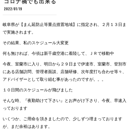
コロナ禍でも出来る
2022/01/19
岐阜県が【まん延防止等重点措置地域】に指定され、２月１３日ま
で実施されます。
その結果、私のスケジュール大変更
何も無ければ、今頃は新千歳空港に着陸して、ＪＲで移動中
今夜、室蘭市に入り、明日から２９日まで伊達市、室蘭市、登別市
にある店舗訪問、管理者面談、店舗研修、次年度打ち合わせ等々、
アドバイザーとして取り組む事があったのですが。。。
１０日間のスケジュールが飛びました
そんな時、『夜勤助けて下さい』とお声がけ下さり、今夜、早速入
っております
いくつか、ご用命を頂きましたので、少しずつ埋まっております
が、まだ余裕はあります。