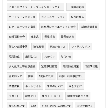
ＰＵＳＨプロジェクト プレインストラクター
一次救命処置
ガイドライン２０２０
コミュニケーション
原点に戻る
レクリエーション指導
岐阜県レクリエーション協会
講師派遣事業
介護福祉士会
岐阜県
業務提携
異業種連携
新しい介護予防
地域密着
家族の在り方
シトラスリボン
感染防止
差別しない
おかえり
ただいま
まん延防止等重点措置
緊急事態宣言
感染防止対策
日総研出版
認知症ケア
書籍
3度目の執筆
転倒・転落事故防止
取材依頼
ネットサイト
未来のために
今を大切に
９月９日
救急の日
９月１日~３０日
健康増進普及月間
新しい車いす
COGY
あきらめない人の車いす
自分で動ける