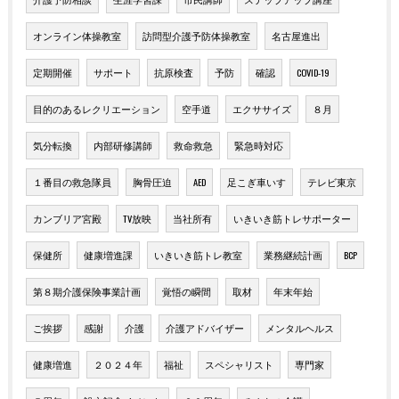
オンライン体操教室
訪問型介護予防体操教室
名古屋進出
定期開催
サポート
抗原検査
予防
確認
COVID-19
目的のあるレクリエーション
空手道
エクササイズ
８月
気分転換
内部研修講師
救命救急
緊急時対応
１番目の救急隊員
胸骨圧迫
AED
足こぎ車いす
テレビ東京
カンブリア宮殿
TV放映
当社所有
いきいき筋トレサポーター
保健所
健康増進課
いきいき筋トレ教室
業務継続計画
BCP
第８期介護保険事業計画
覚悟の瞬間
取材
年末年始
ご挨拶
感謝
介護
介護アドバイザー
メンタルヘルス
健康増進
２０２４年
福祉
スペシャリスト
専門家