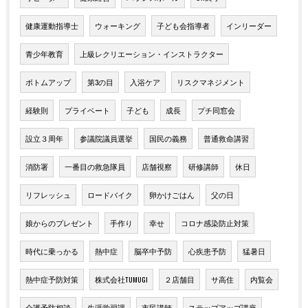
健康運動指導士
ウォーキング
子ども会指導者
インリーダー
青少年教育
上級レクリエーション・インストラクター
ボトムアップ
第3の目
入浴ケア
リスクマネジメント
経験則
プライベート
子ども
成長
プチ同窓会
設立３周年
参議院議員選挙
国民の義務
普通救命講習
消防署
一番目の救急隊員
店舗視察
研修講師
休日
リフレッシュ
ロードバイク
卵かけごはん
父の日
娘からのプレゼント
手作り
幸せ
コロナ感染防止対策
時代に乗っかる
熱中症
脳卒中予防
心疾患予防
猛暑日
熱中症予防対策
株式会社TUMUGI
２店舗目
サ高住
内覧会
介護予防相談
生涯学習課
市民講師
ステップアップ講座