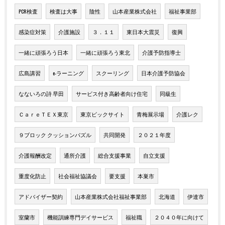
PCR検査
検査は大事
陰性
山本産業株式会社
福祉事業部
感染症対策
介護施設
３．１１
東日本大震災
復興
一緒に頑張ろう日本
一緒に頑張ろう東北
介護予防指導士
広島講習
e-ラーニング
スクーリング
日本介護予防協会
なないろの詩 早田
サービス付き高齢者向け住宅
同級生
ＣａｒｅＴＥＸ東京
東京ビックサイト
青梅展示場
介護レク
９ブロック クッションパズル
共同開発
２０２１年度
介護報酬改定
通所介護
総合支援事業
自立支援
重度化防止
社会福祉協議会
要支援
本巣市
アドバイザー契約
山本産業株式会社福祉事業部
北海道
伊達市
室蘭市
機能訓練専門デイサービス
福祉職
２０４０年に向けて