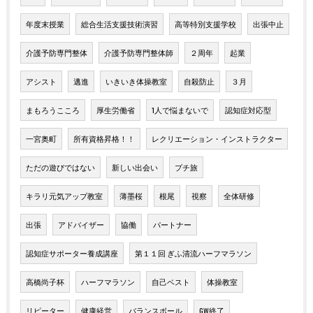
年度末授業
総合生活支援技術演習
高等特別支援学校
出張中止
介護予防専門整体
介護予防専門整体師
２周年
起業
アシスト
邁進
いきいき体操教室
自殺防止
３月
まもろうこころ
厚生労働省
1人で悩まないで
認知症対応型
一宮奥町
所有資格昇格！！
レクリエーション・インストラクター
ただの遊びではない
新しい出会い
プチ旅
キラリ元気アップ教室
薄墨桜
根尾
視察
全体研修
出張
アドバイザー
協働
パートナー
認知症サポーター養成講座
第１１回 ぎふ清流ハーフマラソン
高橋尚子杯
ハーフマラソン
自己ベスト
体操教室
リピーター
健康経営
バランスボール
GW終了