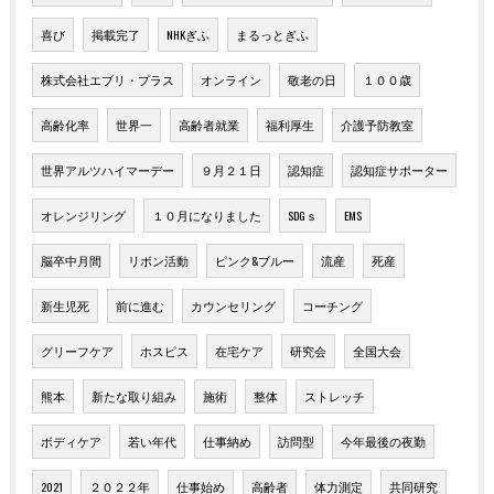
喜び
掲載完了
NHKぎふ
まるっとぎふ
株式会社エブリ・プラス
オンライン
敬老の日
１００歳
高齢化率
世界一
高齢者就業
福利厚生
介護予防教室
世界アルツハイマーデー
９月２１日
認知症
認知症サポーター
オレンジリング
１０月になりました
SDGｓ
EMS
脳卒中月間
リボン活動
ピンク&ブルー
流産
死産
新生児死
前に進む
カウンセリング
コーチング
グリーフケア
ホスピス
在宅ケア
研究会
全国大会
熊本
新たな取り組み
施術
整体
ストレッチ
ボディケア
若い年代
仕事納め
訪問型
今年最後の夜勤
2021
２０２２年
仕事始め
高齢者
体力測定
共同研究