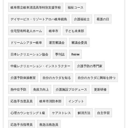
岐阜県立岐阜清流高等特別支援学校
福祉コース
デイサービス・リゾートアロハ岐阜鏡島
介護福祉士
看護の日
住宅型有料老人ホーム
岐阜市
子ども未来部
ドリームシアター岐阜
運営審議会
審議会委員
日本レクリエーション協会
季刊誌
Recrew
中級レクリエーション・インストラクター
介護予防の専門家
介護予防体操教室
自分のカラダを知る
自分のカラダに興味を持つ
熱中症予防
免疫力向上
介護施設プロデュース
更新研修
応急手当普及員
岐阜市消防本部
インプット
心理カウンセリング１級
ケアストレス
解消方法
自主学習
応急手当指導員
救急法救急員