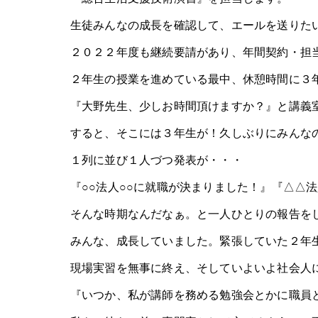
生徒みんなの成長を確認して、エールを送りた
２０２２年度も継続要請があり、年間契約・担
２年生の授業を進めている最中、休憩時間に３
『大野先生、少しお時間頂けますか？』と講義
すると、そこには３年生が！久しぶりにみんな
１列に並び１人づつ発表が・・・
『○○法人○○に就職が決まりました！』『△△
そんな時期なんだなぁ。と一人ひとりの報告を
みんな、成長していました。緊張していた２年
現場実習を無事に終え、そしていよいよ社会人
『いつか、私が講師を務める勉強会とかに職員