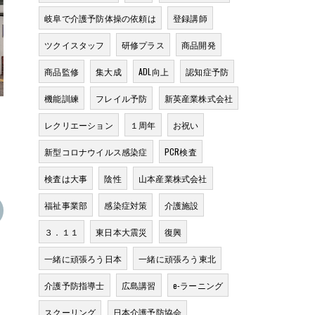
岐阜で介護予防体操の依頼は
登録講師
ツクイスタッフ
研修プラス
商品開発
商品監修
集大成
ADL向上
認知症予防
機能訓練
フレイル予防
新英産業株式会社
レクリエーション
１周年
お祝い
新型コロナウイルス感染症
PCR検査
検査は大事
陰性
山本産業株式会社
福祉事業部
感染症対策
介護施設
３．１１
東日本大震災
復興
一緒に頑張ろう日本
一緒に頑張ろう東北
介護予防指導士
広島講習
e-ラーニング
スクーリング
日本介護予防協会