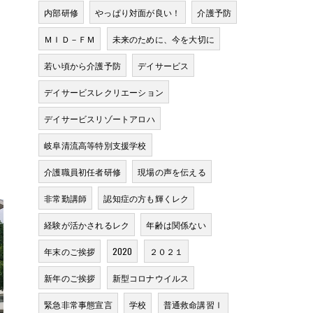
内部研修
やっぱり対面が良い！
介護予防
ＭＩＤ－ＦＭ
未来のために、今を大切に
若い頃から介護予防
デイサービス
デイサービスレクリエーション
デイサービスリゾートアロハ
岐阜清流高等特別支援学校
介護職員初任者研修
現場の声を伝える
非常勤講師
認知症の方も輝くレク
経験が活かされるレク
年齢は関係ない
年末のご挨拶
2020
２０２１
新年のご挨拶
新型コロナウイルス
緊急非常事態宣言
学校
普通救命講習Ⅰ