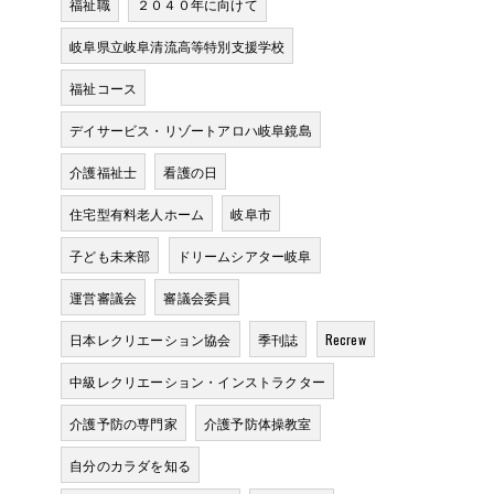
福祉職
２０４０年に向けて
岐阜県立岐阜清流高等特別支援学校
福祉コース
デイサービス・リゾートアロハ岐阜鏡島
介護福祉士
看護の日
住宅型有料老人ホーム
岐阜市
子ども未来部
ドリームシアター岐阜
運営審議会
審議会委員
日本レクリエーション協会
季刊誌
Recrew
中級レクリエーション・インストラクター
介護予防の専門家
介護予防体操教室
自分のカラダを知る