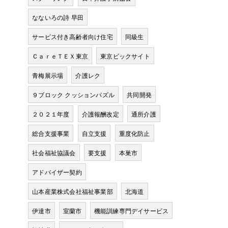
なないろの詩 早田
サービス付き高齢者向け住宅
同級生
ＣａｒｅＴＥＸ東京
東京ビックサイト
青梅展示場
介護レク
９ブロック クッションパズル
共同開発
２０２１年度
介護報酬改定
通所介護
総合支援事業
自立支援
重度化防止
社会福祉協議会
要支援
本巣市
アドバイザー契約
山本産業株式会社福祉事業部
北海道
伊達市
室蘭市
機能訓練専門デイサービス