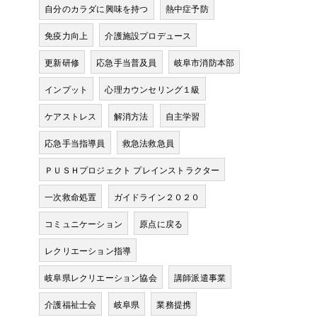
自分のカラダに興味を持つ
熱中症予防
免疫力向上
介護施設プロデュース
更新研修
応急手当普及員
岐阜市消防本部
インプット
心理カウンセリング１級
ケアストレス
解消方法
自主学習
応急手当指導員
救急法救急員
ＰＵＳＨプロジェクト プレインストラクター
一次救命処置
ガイドライン２０２０
コミュニケーション
原点に戻る
レクリエーション指導
岐阜県レクリエーション協会
講師派遣事業
介護福祉士会
岐阜県
業務提携