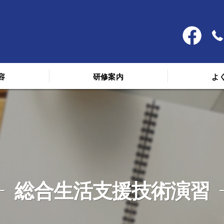
容
研修案内
よ
料金
スケジュール
講義を受けた人の声
総合生活支援技術演習