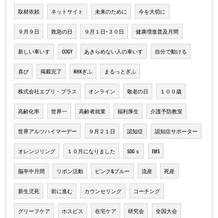
取材依頼
ネットサイト
未来のために
今を大切に
９月９日
救急の日
９月１日~３０日
健康増進普及月間
新しい車いす
COGY
あきらめない人の車いす
自分で動ける
喜び
掲載完了
NHKぎふ
まるっとぎふ
株式会社エブリ・プラス
オンライン
敬老の日
１００歳
高齢化率
世界一
高齢者就業
福利厚生
介護予防教室
世界アルツハイマーデー
９月２１日
認知症
認知症サポーター
オレンジリング
１０月になりました
SDGｓ
EMS
脳卒中月間
リボン活動
ピンク&ブルー
流産
死産
新生児死
前に進む
カウンセリング
コーチング
グリーフケア
ホスピス
在宅ケア
研究会
全国大会