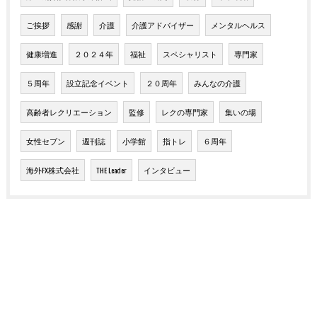
ご挨拶
感謝
介護
介護アドバイザー
メンタルヘルス
健康増進
２０２４年
福祉
スペシャリスト
専門家
５周年
設立記念イベント
２０周年
みんなの介護
高齢者レクリエーション
監修
レクの専門家
集いの場
女性セブン
週刊誌
小学館
指トレ
６周年
海外FX株式会社
THE Leader
インタビュー