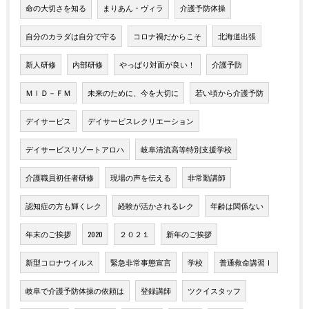
命の大切さを知る
まりあん・ヴィラ
介護予防体操
自分のカラダは自分で守る
コロナ禍だからこそ
北海道出張
新人研修
内部研修
やっぱり対面が良い！
介護予防
ＭＩＤ－ＦＭ
未来のために、今を大切に
若い頃から介護予防
デイサービス
デイサービスレクリエーション
デイサービスリゾートアロハ
岐阜清流高等特別支援学校
介護職員初任者研修
現場の声を伝える
非常勤講師
認知症の方も輝くレク
経験が活かされるレク
年齢は関係ない
年末のご挨拶
2020
２０２１
新年のご挨拶
新型コロナウイルス
緊急非常事態宣言
学校
普通救命講習Ⅰ
岐阜で介護予防体操の依頼は
登録講師
ツクイスタッフ