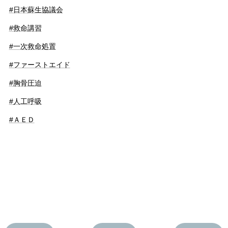
#日本蘇生協議会
#救命講習
#一次救命処置
#ファーストエイド
#胸骨圧迫
#人工呼吸
#ＡＥＤ