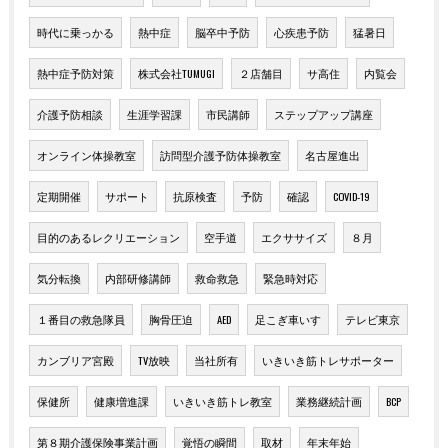
時代に乗っかる
熱中症
脳卒中予防
心疾患予防
猛暑日
熱中症予防対策
株式会社TUMUGI
２店舗目
サ高住
内覧会
介護予防相談
生涯学習課
市民講師
ステップアップ講座
オンライン体操教室
訪問型介護予防体操教室
名古屋進出
定期開催
サポート
抗原検査
予防
確認
COVID-19
目的のあるレクリエーション
空手道
エクササイズ
８月
気分転換
内部研修講師
救命救急
緊急時対応
１番目の救急隊員
胸骨圧迫
AED
足こぎ車いす
テレビ東京
カンブリア宮殿
TV放映
当社所有
いきいき筋トレサポーター
保健所
健康増進課
いきいき筋トレ教室
業務継続計画
BCP
第８期介護保険事業計画
覚悟の瞬間
取材
年末年始