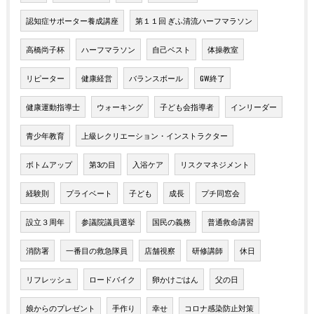
認知症サポーター養成講座
第１１回 ぎふ清流ハーフマラソン
高橋尚子杯
ハーフマラソン
自己ベスト
体操教室
リピーター
健康経営
バランスボール
GW終了
健康運動指導士
ウォーキング
子ども会指導者
インリーダー
青少年教育
上級レクリエーション・インストラクター
ボトムアップ
第3の目
入浴ケア
リスクマネジメント
経験則
プライベート
子ども
成長
プチ同窓会
設立３周年
参議院議員選挙
国民の義務
普通救命講習
消防署
一番目の救急隊員
店舗視察
研修講師
休日
リフレッシュ
ロードバイク
卵かけごはん
父の日
娘からのプレゼント
手作り
幸せ
コロナ感染防止対策