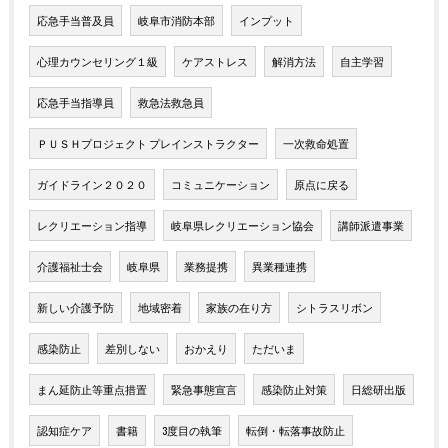
応急手当普及員
岐阜市消防本部
インプット
心理カウンセリング１級
ケアストレス
解消方法
自主学習
応急手当指導員
救急法救急員
ＰＵＳＨプロジェクト プレインストラクター
一次救命処置
ガイドライン２０２０
コミュニケーション
原点に戻る
レクリエーション指導
岐阜県レクリエーション協会
講師派遣事業
介護福祉士会
岐阜県
業務提携
異業種連携
新しい介護予防
地域密着
家族の在り方
シトラスリボン
感染防止
差別しない
おかえり
ただいま
まん延防止等重点措置
緊急事態宣言
感染防止対策
日総研出版
認知症ケア
書籍
3度目の執筆
転倒・転落事故防止