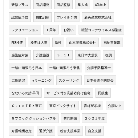
研修プラス
商品開発
商品監修
集大成
ADL向上
認知症予防
機能訓練
フレイル予防
新英産業株式会社
レクリエーション
１周年
お祝い
新型コロナウイルス感染症
PCR検査
検査は大事
陰性
山本産業株式会社
福祉事業部
感染症対策
介護施設
３．１１
東日本大震災
復興
一緒に頑張ろう日本
一緒に頑張ろう東北
介護予防指導士
広島講習
e-ラーニング
スクーリング
日本介護予防協会
なないろの詩 早田
サービス付き高齢者向け住宅
同級生
ＣａｒｅＴＥＸ東京
東京ビックサイト
青梅展示場
介護レク
９ブロック クッションパズル
共同開発
２０２１年度
介護報酬改定
通所介護
総合支援事業
自立支援