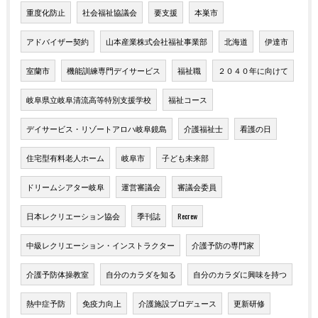
重度化防止
社会福祉協議会
要支援
本巣市
アドバイザー契約
山本産業株式会社福祉事業部
北海道
伊達市
室蘭市
機能訓練専門デイサービス
福祉職
２０４０年に向けて
岐阜県立岐阜清流高等特別支援学校
福祉コース
デイサービス・リゾートアロハ岐阜鏡島
介護福祉士
看護の日
住宅型有料老人ホーム
岐阜市
子ども未来部
ドリームシアター岐阜
運営審議会
審議会委員
日本レクリエーション協会
季刊誌
Recrew
中級レクリエーション・インストラクター
介護予防の専門家
介護予防体操教室
自分のカラダを知る
自分のカラダに興味を持つ
熱中症予防
免疫力向上
介護施設プロデュース
更新研修