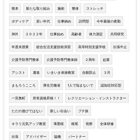
熊本
新たな取り組み
施術
整体
ストレッチ
ボディケア
若い年代
仕事納め
訪問型
今年最後の夜勤
2021
２０２２年
仕事始め
高齢者
体力測定
共同研究
年度末授業
総合生活支援技術演習
高等特別支援学校
出張中止
介護予防専門整体
介護予防専門整体師
２周年
起業
アシスト
邁進
いきいき体操教室
自殺防止
３月
まもろうこころ
厚生労働省
1人で悩まないで
認知症対応型
一宮奥町
所有資格昇格！！
レクリエーション・インストラクター
ただの遊びではない
新しい出会い
プチ旅
キラリ元気アップ教室
薄墨桜
根尾
視察
全体研修
出張
アドバイザー
協働
パートナー