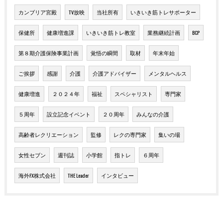
カンブリア宮殿
TV放映
当社所有
いきいき筋トレサポーター
保健所
健康増進課
いきいき筋トレ教室
業務継続計画
BCP
第８期介護保険事業計画
覚悟の瞬間
取材
年末年始
ご挨拶
感謝
介護
介護アドバイザー
メンタルヘルス
健康増進
２０２４年
福祉
スペシャリスト
専門家
５周年
設立記念イベント
２０周年
みんなの介護
高齢者レクリエーション
監修
レクの専門家
集いの場
女性セブン
週刊誌
小学館
指トレ
６周年
海外FX株式会社
THE Leader
インタビュー