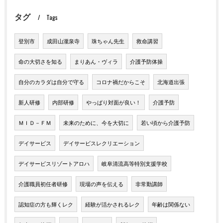
タグ
Tags
登別市
成田山瀧泉寺
珠ちゃん先生
救命講習
命の大切さを知る
まりあん・ヴィラ
介護予防体操
自分のカラダは自分で守る
コロナ禍だからこそ
北海道出張
新人研修
内部研修
やっぱり対面が良い！
介護予防
ＭＩＤ－ＦＭ
未来のために、今を大切に
若い頃から介護予防
デイサービス
デイサービスレクリエーション
デイサービスリゾートアロハ
岐阜清流高等特別支援学校
介護職員初任者研修
現場の声を伝える
非常勤講師
認知症の方も輝くレク
経験が活かされるレク
年齢は関係ない