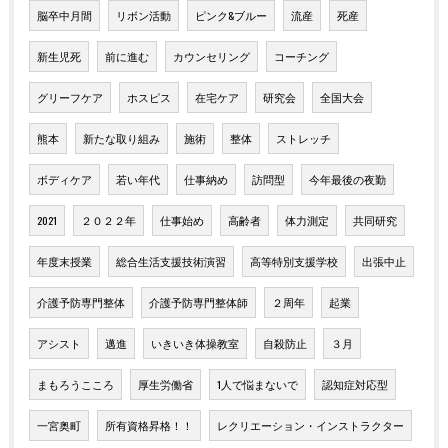
脳卒中月間
リボン活動
ピンク&ブルー
流産
死産
新生児死
前に進む
カウンセリング
コーチング
グリーフケア
ホスピス
在宅ケア
研究会
全国大会
熊本
新たな取り組み
施術
整体
ストレッチ
ボディケア
若い年代
仕事納め
訪問型
今年最後の夜勤
2021
２０２２年
仕事始め
高齢者
体力測定
共同研究
年度末授業
総合生活支援技術演習
高等特別支援学校
出張中止
介護予防専門整体
介護予防専門整体師
２周年
起業
アシスト
邁進
いきいき体操教室
自殺防止
３月
まもろうこころ
厚生労働省
1人で悩まないで
認知症対応型
一宮奥町
所有資格昇格！！
レクリエーション・インストラクター