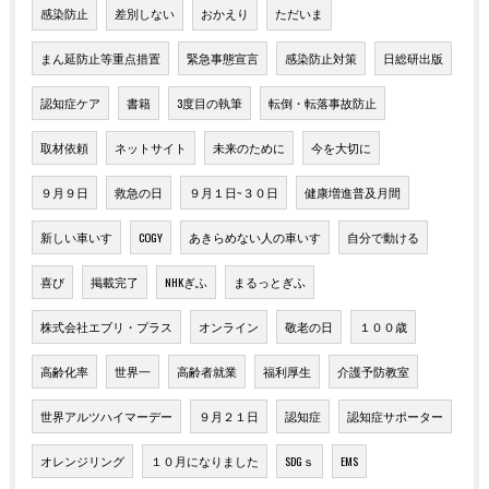
感染防止
差別しない
おかえり
ただいま
まん延防止等重点措置
緊急事態宣言
感染防止対策
日総研出版
認知症ケア
書籍
3度目の執筆
転倒・転落事故防止
取材依頼
ネットサイト
未来のために
今を大切に
９月９日
救急の日
９月１日~３０日
健康増進普及月間
新しい車いす
COGY
あきらめない人の車いす
自分で動ける
喜び
掲載完了
NHKぎふ
まるっとぎふ
株式会社エブリ・プラス
オンライン
敬老の日
１００歳
高齢化率
世界一
高齢者就業
福利厚生
介護予防教室
世界アルツハイマーデー
９月２１日
認知症
認知症サポーター
オレンジリング
１０月になりました
SDGｓ
EMS