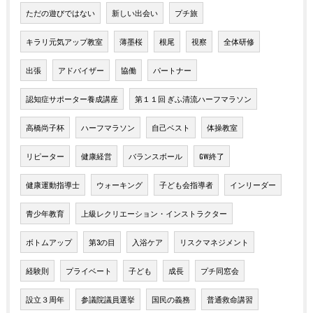
ただの遊びではない
新しい出会い
プチ旅
キラリ元気アップ教室
薄墨桜
根尾
視察
全体研修
出張
アドバイザー
協働
パートナー
認知症サポーター養成講座
第１１回 ぎふ清流ハーフマラソン
高橋尚子杯
ハーフマラソン
自己ベスト
体操教室
リピーター
健康経営
バランスボール
GW終了
健康運動指導士
ウォーキング
子ども会指導者
インリーダー
青少年教育
上級レクリエーション・インストラクター
ボトムアップ
第3の目
入浴ケア
リスクマネジメント
経験則
プライベート
子ども
成長
プチ同窓会
設立３周年
参議院議員選挙
国民の義務
普通救命講習