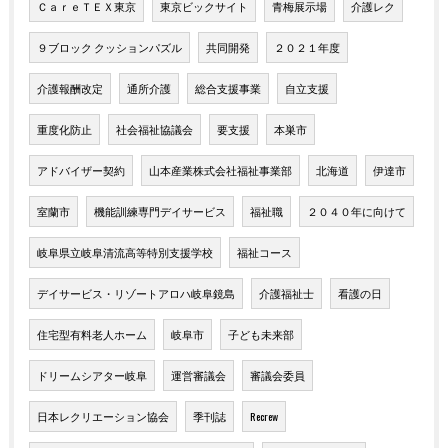
ＣａｒｅＴＥＸ東京
東京ビックサイト
青梅展示場
介護レク
９ブロック クッションパズル
共同開発
２０２１年度
介護報酬改定
通所介護
総合支援事業
自立支援
重度化防止
社会福祉協議会
要支援
本巣市
アドバイザー契約
山本産業株式会社福祉事業部
北海道
伊達市
室蘭市
機能訓練専門デイサービス
福祉職
２０４０年に向けて
岐阜県立岐阜清流高等特別支援学校
福祉コース
デイサービス・リゾートアロハ岐阜鏡島
介護福祉士
看護の日
住宅型有料老人ホーム
岐阜市
子ども未来部
ドリームシアター岐阜
運営審議会
審議会委員
日本レクリエーション協会
季刊誌
Recrew