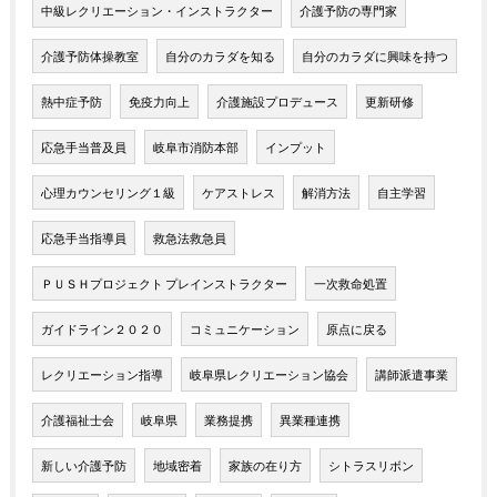
中級レクリエーション・インストラクター
介護予防の専門家
介護予防体操教室
自分のカラダを知る
自分のカラダに興味を持つ
熱中症予防
免疫力向上
介護施設プロデュース
更新研修
応急手当普及員
岐阜市消防本部
インプット
心理カウンセリング１級
ケアストレス
解消方法
自主学習
応急手当指導員
救急法救急員
ＰＵＳＨプロジェクト プレインストラクター
一次救命処置
ガイドライン２０２０
コミュニケーション
原点に戻る
レクリエーション指導
岐阜県レクリエーション協会
講師派遣事業
介護福祉士会
岐阜県
業務提携
異業種連携
新しい介護予防
地域密着
家族の在り方
シトラスリボン