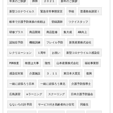
年末のご挨拶
2020
２０２１
新年のご挨拶
新型コロナウイルス
緊急非常事態宣言
学校
普通救命講習Ⅰ
岐阜で介護予防体操の依頼は
登録講師
ツクイスタッフ
研修プラス
商品開発
商品監修
集大成
ADL向上
認知症予防
機能訓練
フレイル予防
新英産業株式会社
レクリエーション
１周年
お祝い
新型コロナウイルス感染症
PCR検査
検査は大事
陰性
山本産業株式会社
福祉事業部
感染症対策
介護施設
３．１１
東日本大震災
復興
一緒に頑張ろう日本
一緒に頑張ろう東北
介護予防指導士
広島講習
e-ラーニング
スクーリング
日本介護予防協会
なないろの詩 早田
サービス付き高齢者向け住宅
同級生