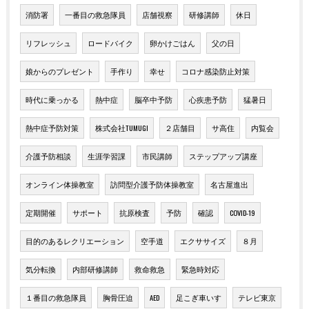
消防署
一番目の救急隊員
店舗視察
研修講師
休日
リフレッシュ
ロードバイク
卵かけごはん
父の日
娘からのプレゼント
手作り
幸せ
コロナ感染防止対策
時代に乗っかる
熱中症
脳卒中予防
心疾患予防
猛暑日
熱中症予防対策
株式会社TUMUGI
２店舗目
サ高住
内覧会
介護予防相談
生涯学習課
市民講師
ステップアップ講座
オンライン体操教室
訪問型介護予防体操教室
名古屋進出
定期開催
サポート
抗原検査
予防
確認
COVID-19
目的のあるレクリエーション
空手道
エクササイズ
８月
気分転換
内部研修講師
救命救急
緊急時対応
１番目の救急隊員
胸骨圧迫
AED
足こぎ車いす
テレビ東京