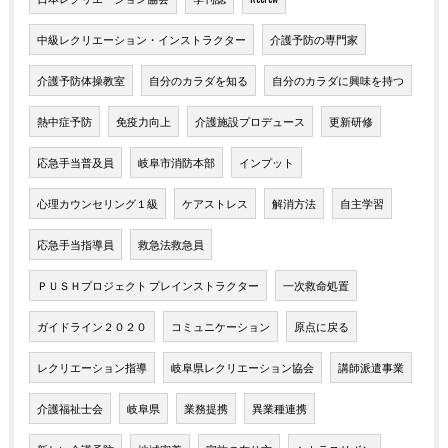
中級レクリエーション・インストラクター
介護予防の専門家
介護予防体操教室
自分のカラダを知る
自分のカラダに興味を持つ
熱中症予防
免疫力向上
介護施設プロデュース
更新研修
応急手当普及員
岐阜市消防本部
インプット
心理カウンセリング１級
ケアストレス
解消方法
自主学習
応急手当指導員
救急法救急員
ＰＵＳＨプロジェクト プレインストラクター
一次救命処置
ガイドライン２０２０
コミュニケーション
原点に戻る
レクリエーション指導
岐阜県レクリエーション協会
講師派遣事業
介護福祉士会
岐阜県
業務提携
異業種連携