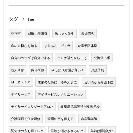
タグ
Tags
登別市
成田山瀧泉寺
珠ちゃん先生
救命講習
命の大切さを知る
まりあん・ヴィラ
介護予防体操
自分のカラダは自分で守る
コロナ禍だからこそ
北海道出張
新人研修
内部研修
やっぱり対面が良い！
介護予防
ＭＩＤ－ＦＭ
未来のために、今を大切に
若い頃から介護予防
デイサービス
デイサービスレクリエーション
デイサービスリゾートアロハ
岐阜清流高等特別支援学校
介護職員初任者研修
現場の声を伝える
非常勤講師
認知症の方も輝くレク
経験が活かされるレク
年齢は関係ない