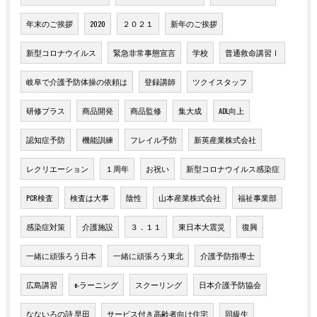
年末のご挨拶
2020
２０２１
新年のご挨拶
新型コロナウイルス
緊急非常事態宣言
学校
普通救命講習Ⅰ
岐阜で介護予防体操の依頼は
登録講師
ツクイスタッフ
研修プラス
商品開発
商品監修
集大成
ADL向上
認知症予防
機能訓練
フレイル予防
新英産業株式会社
レクリエーション
１周年
お祝い
新型コロナウイルス感染症
PCR検査
検査は大事
陰性
山本産業株式会社
福祉事業部
感染症対策
介護施設
３．１１
東日本大震災
復興
一緒に頑張ろう日本
一緒に頑張ろう東北
介護予防指導士
広島講習
e-ラーニング
スクーリング
日本介護予防協会
なないろの詩 早田
サービス付き高齢者向け住宅
同級生