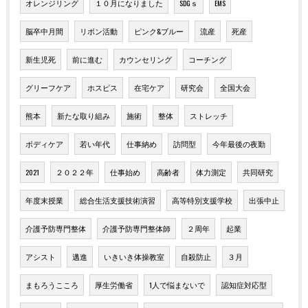
オレンジリング
１０月になりました
SDGｓ
EMS
脳卒中月間
リボン活動
ピンク&ブルー
流産
死産
新生児死
前に進む
カウンセリング
コーチング
グリーフケア
ホスピス
在宅ケア
研究会
全国大会
熊本
新たな取り組み
施術
整体
ストレッチ
ボディケア
若い年代
仕事納め
訪問型
今年最後の夜勤
2021
２０２２年
仕事始め
高齢者
体力測定
共同研究
年度末授業
総合生活支援技術演習
高等特別支援学校
出張中止
介護予防専門整体
介護予防専門整体師
２周年
起業
アシスト
邁進
いきいき体操教室
自殺防止
３月
まもろうこころ
厚生労働省
1人で悩まないで
認知症対応型