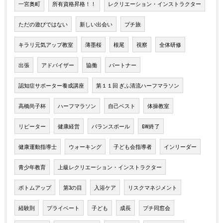
一宮奥町
所有資格昇格！！
レクリエーション・インストラクター
ただの遊びではない
新しい出会い
プチ旅
キラリ元気アップ教室
薄墨桜
根尾
視察
全体研修
出張
アドバイザー
協働
パートナー
認知症サポーター養成講座
第１１回 ぎふ清流ハーフマラソン
高橋尚子杯
ハーフマラソン
自己ベスト
体操教室
リピーター
健康経営
バランスボール
GW終了
健康運動指導士
ウォーキング
子ども会指導者
インリーダー
青少年教育
上級レクリエーション・インストラクター
ボトムアップ
第3の目
入浴ケア
リスクマネジメント
経験則
プライベート
子ども
成長
プチ同窓会