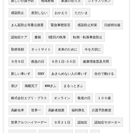
新しい介護予防
地域密着
家族の在り方
シトラスリボン
感染防止
差別しない
おかえり
ただいま
まん延防止等重点措置
緊急事態宣言
感染防止対策
日総研出版
認知症ケア
書籍
3度目の執筆
転倒・転落事故防止
取材依頼
ネットサイト
未来のために
今を大切に
９月９日
救急の日
９月１日~３０日
健康増進普及月間
新しい車いす
COGY
あきらめない人の車いす
自分で動ける
喜び
掲載完了
NHKぎふ
まるっとぎふ
株式会社エブリ・プラス
オンライン
敬老の日
１００歳
高齢化率
世界一
高齢者就業
福利厚生
介護予防教室
世界アルツハイマーデー
９月２１日
認知症
認知症サポーター