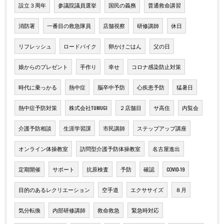
設立３周年
参議院議員選挙
国民の義務
普通救命講習
消防署
一番目の救急隊員
店舗視察
研修講師
休日
リフレッシュ
ロードバイク
卵かけごはん
父の日
娘からのプレゼント
手作り
幸せ
コロナ感染防止対策
時代に乗っかる
熱中症
脳卒中予防
心疾患予防
猛暑日
熱中症予防対策
株式会社TUMUGI
２店舗目
サ高住
内覧会
介護予防相談
生涯学習課
市民講師
ステップアップ講座
オンライン体操教室
訪問型介護予防体操教室
名古屋進出
定期開催
サポート
抗原検査
予防
確認
COVID-19
目的のあるレクリエーション
空手道
エクササイズ
８月
気分転換
内部研修講師
救命救急
緊急時対応