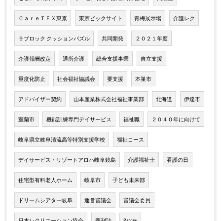
ＣａｒｅＴＥＸ東京
東京ビックサイト
青梅展示場
介護レク
９ブロック クッションパズル
共同開発
２０２１年度
介護報酬改定
通所介護
総合支援事業
自立支援
重度化防止
社会福祉協議会
要支援
本巣市
アドバイザー契約
山本産業株式会社福祉事業部
北海道
伊達市
室蘭市
機能訓練専門デイサービス
福祉職
２０４０年に向けて
岐阜県立岐阜清流高等特別支援学校
福祉コース
デイサービス・リゾートアロハ岐阜鏡島
介護福祉士
看護の日
住宅型有料老人ホーム
岐阜市
子ども未来部
ドリームシアター岐阜
運営審議会
審議会委員
日本レクリエーション協会
季刊誌
Recrew