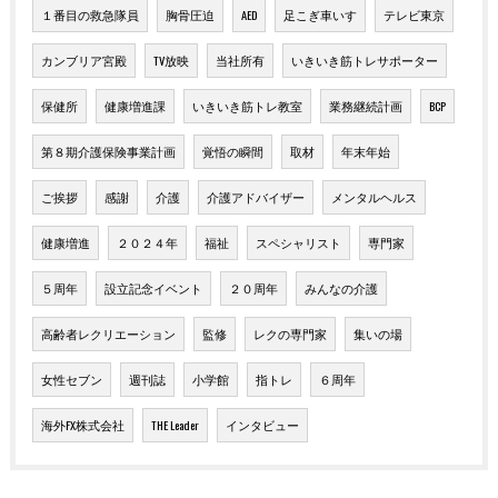
１番目の救急隊員
胸骨圧迫
AED
足こぎ車いす
テレビ東京
カンブリア宮殿
TV放映
当社所有
いきいき筋トレサポーター
保健所
健康増進課
いきいき筋トレ教室
業務継続計画
BCP
第８期介護保険事業計画
覚悟の瞬間
取材
年末年始
ご挨拶
感謝
介護
介護アドバイザー
メンタルヘルス
健康増進
２０２４年
福祉
スペシャリスト
専門家
５周年
設立記念イベント
２０周年
みんなの介護
高齢者レクリエーション
監修
レクの専門家
集いの場
女性セブン
週刊誌
小学館
指トレ
６周年
海外FX株式会社
THE Leader
インタビュー