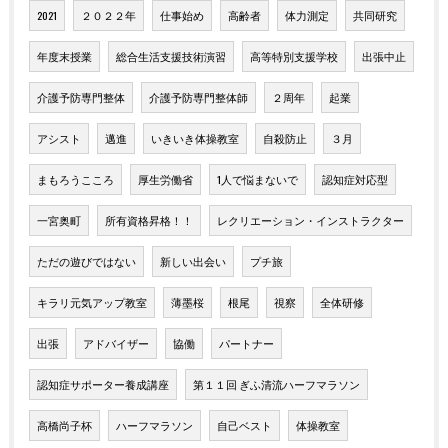
2021
２０２２年
仕事始め
高齢者
体力測定
共同研究
年度末授業
総合生活支援技術演習
高等特別支援学校
出張中止
介護予防専門整体
介護予防専門整体師
２周年
起業
アシスト
邁進
いきいき体操教室
自殺防止
３月
まもろうこころ
厚生労働省
1人で悩まないで
認知症対応型
一宮奥町
所有資格昇格！！
レクリエーション・インストラクター
ただの遊びではない
新しい出会い
プチ旅
キラリ元気アップ教室
薄墨桜
根尾
視察
全体研修
出張
アドバイザー
協働
パートナー
認知症サポーター養成講座
第１１回 ぎふ清流ハーフマラソン
高橋尚子杯
ハーフマラソン
自己ベスト
体操教室