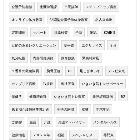
介護予防相談
生涯学習課
市民講師
ステップアップ講座
オンライン体操教室
訪問型介護予防体操教室
名古屋進出
定期開催
サポート
抗原検査
予防
確認
COVID-19
目的のあるレクリエーション
空手道
エクササイズ
８月
気分転換
内部研修講師
救命救急
緊急時対応
１番目の救急隊員
胸骨圧迫
AED
足こぎ車いす
テレビ東京
カンブリア宮殿
TV放映
当社所有
いきいき筋トレサポーター
保健所
健康増進課
いきいき筋トレ教室
業務継続計画
BCP
第８期介護保険事業計画
覚悟の瞬間
取材
年末年始
ご挨拶
感謝
介護
介護アドバイザー
メンタルヘルス
健康増進
２０２４年
福祉
スペシャリスト
専門家