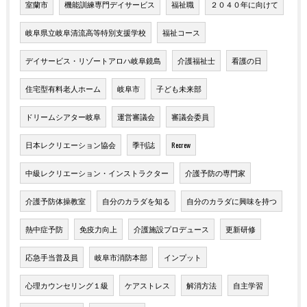
室蘭市
機能訓練専門デイサービス
福祉職
２０４０年に向けて
岐阜県立岐阜清流高等特別支援学校
福祉コース
デイサービス・リゾートアロハ岐阜鏡島
介護福祉士
看護の日
住宅型有料老人ホーム
岐阜市
子ども未来部
ドリームシアター岐阜
運営審議会
審議会委員
日本レクリエーション協会
季刊誌
Recrew
中級レクリエーション・インストラクター
介護予防の専門家
介護予防体操教室
自分のカラダを知る
自分のカラダに興味を持つ
熱中症予防
免疫力向上
介護施設プロデュース
更新研修
応急手当普及員
岐阜市消防本部
インプット
心理カウンセリング１級
ケアストレス
解消方法
自主学習