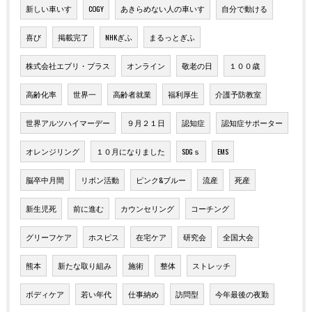
新しい車いす
COGY
あきらめない人の車いす
自分で動ける
喜び
掲載完了
NHKぎふ
まるっとぎふ
株式会社エブリ・プラス
オンライン
敬老の日
１００歳
高齢化率
世界一
高齢者就業
福利厚生
介護予防教室
世界アルツハイマーデー
９月２１日
認知症
認知症サポーター
オレンジリング
１０月になりました
SDGｓ
EMS
脳卒中月間
リボン活動
ピンク&ブルー
流産
死産
新生児死
前に進む
カウンセリング
コーチング
グリーフケア
ホスピス
在宅ケア
研究会
全国大会
熊本
新たな取り組み
施術
整体
ストレッチ
ボディケア
若い年代
仕事納め
訪問型
今年最後の夜勤