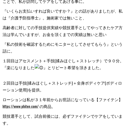
ことで、私が訪問してケアをしてあげる事に。
『いくらお支払いすれば良いですか？』との話がありましたが、私
は『介護予防指導士』。施術家では無いこと、
高齢者に対しての手技提供実績や競技選手としてやってきたケア方
法は学んでいますが、お金を頂くまでの実績は無いと思い
『私の技術を確認するためにモニターとしてさせてもらう』という
話に。
１回目はアセスメント＋手技(揉みほぐし＋ストレッチ）で９０分。
『楽になりました
』とリピート希望を頂きました。
２回目は手技(揉みほぐし＋ストレッチ)＋全身ボディケア(ボディロ
ーション使用)を提供。
ローションは私が３１年前からお世話になっている【ファイテン】
https://www.phiten.com/
の商品。
競技選手として、試合前後には、必ずファイテンでケアをしていま
す。