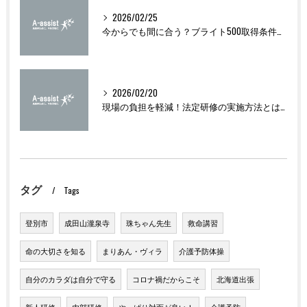
2026/02/25
今からでも間に合う？ブライト500取得条件をわかりやすく解説
2026/02/20
現場の負担を軽減！法定研修の実施方法とは？
タグ
Tags
登別市
成田山瀧泉寺
珠ちゃん先生
救命講習
命の大切さを知る
まりあん・ヴィラ
介護予防体操
自分のカラダは自分で守る
コロナ禍だからこそ
北海道出張