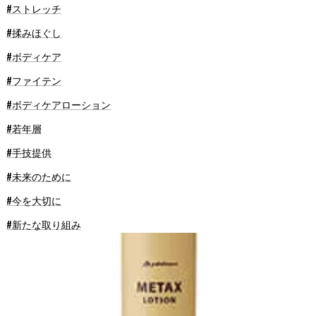
#ストレッチ
#揉みほぐし
#ボディケア
#ファイテン
#ボディケアローション
#若年層
#手技提供
#未来のために
#今を大切に
#新たな取り組み