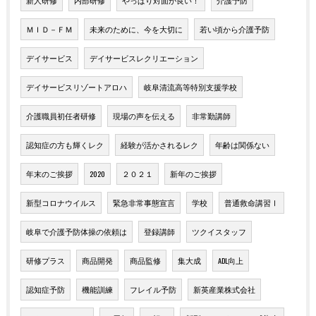
新人研修
内部研修
やっぱり対面が良い！
介護予防
ＭＩＤ－ＦＭ
未来のために、今を大切に
若い頃から介護予防
デイサービス
デイサービスレクリエーション
デイサービスリゾートアロハ
岐阜清流高等特別支援学校
介護職員初任者研修
現場の声を伝える
非常勤講師
認知症の方も輝くレク
経験が活かされるレク
年齢は関係ない
年末のご挨拶
2020
２０２１
新年のご挨拶
新型コロナウイルス
緊急非常事態宣言
学校
普通救命講習Ⅰ
岐阜で介護予防体操の依頼は
登録講師
ツクイスタッフ
研修プラス
商品開発
商品監修
集大成
ADL向上
認知症予防
機能訓練
フレイル予防
新英産業株式会社