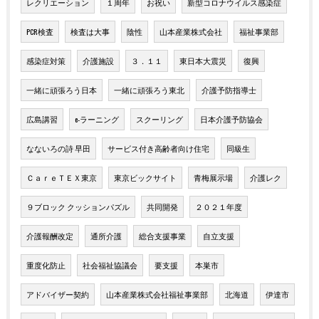
レクリエーション
１周年
お祝い
新型コロナウイルス感染症
PCR検査
検査は大事
陰性
山本産業株式会社
福祉事業部
感染症対策
介護施設
３．１１
東日本大震災
復興
一緒に頑張ろう日本
一緒に頑張ろう東北
介護予防指導士
広島講習
e-ラーニング
スクーリング
日本介護予防協会
なないろの詩 早田
サービス付き高齢者向け住宅
同級生
ＣａｒｅＴＥＸ東京
東京ビックサイト
青梅展示場
介護レク
９ブロック クッションパズル
共同開発
２０２１年度
介護報酬改定
通所介護
総合支援事業
自立支援
重度化防止
社会福祉協議会
要支援
本巣市
アドバイザー契約
山本産業株式会社福祉事業部
北海道
伊達市