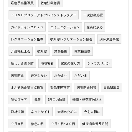
応急手当指導員
救急法救急員
ＰＵＳＨプロジェクト プレインストラクター
一次救命処置
ガイドライン２０２０
コミュニケーション
原点に戻る
レクリエーション指導
岐阜県レクリエーション協会
講師派遣事業
介護福祉士会
岐阜県
業務提携
異業種連携
新しい介護予防
地域密着
家族の在り方
シトラスリボン
感染防止
差別しない
おかえり
ただいま
まん延防止等重点措置
緊急事態宣言
感染防止対策
日総研出版
認知症ケア
書籍
3度目の執筆
転倒・転落事故防止
取材依頼
ネットサイト
未来のために
今を大切に
９月９日
救急の日
９月１日~３０日
健康増進普及月間