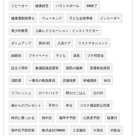
リピーター
健康経営
バランスボール
GW終了
健康運動指導士
ウォーキング
子ども会指導者
インリーダー
青少年教育
上級レクリエーション・インストラクター
ボトムアップ
第3の目
入浴ケア
リスクマネジメント
経験則
プライベート
子ども
成長
プチ同窓会
設立３周年
参議院議員選挙
国民の義務
普通救命講習
消防署
一番目の救急隊員
店舗視察
研修講師
休日
リフレッシュ
ロードバイク
卵かけごはん
父の日
娘からのプレゼント
手作り
幸せ
コロナ感染防止対策
時代に乗っかる
熱中症
脳卒中予防
心疾患予防
猛暑日
熱中症予防対策
株式会社TUMUGI
２店舗目
サ高住
内覧会