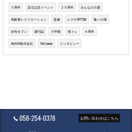
５周年
設立記念イベント
２０周年
みんなの介護
高齢者レクリエーション
監修
レクの専門家
集いの場
女性セブン
週刊誌
小学館
指トレ
６周年
海外FX株式会社
THE Leader
インタビュー
058-254-0378
お問い合わせはこちら