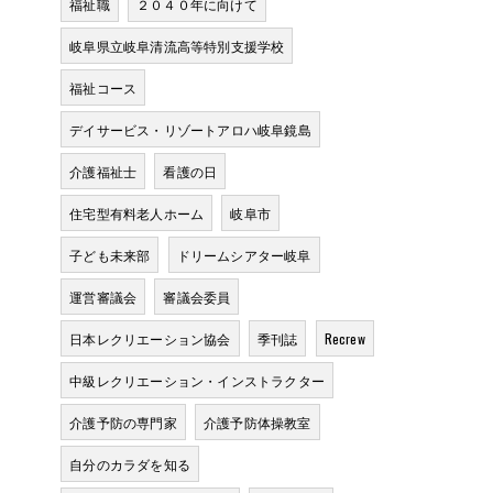
福祉職
２０４０年に向けて
岐阜県立岐阜清流高等特別支援学校
福祉コース
デイサービス・リゾートアロハ岐阜鏡島
介護福祉士
看護の日
住宅型有料老人ホーム
岐阜市
子ども未来部
ドリームシアター岐阜
運営審議会
審議会委員
日本レクリエーション協会
季刊誌
Recrew
中級レクリエーション・インストラクター
介護予防の専門家
介護予防体操教室
自分のカラダを知る