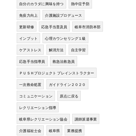
自分のカラダに興味を持つ
熱中症予防
免疫力向上
介護施設プロデュース
更新研修
応急手当普及員
岐阜市消防本部
インプット
心理カウンセリング１級
ケアストレス
解消方法
自主学習
応急手当指導員
救急法救急員
ＰＵＳＨプロジェクト プレインストラクター
一次救命処置
ガイドライン２０２０
コミュニケーション
原点に戻る
レクリエーション指導
岐阜県レクリエーション協会
講師派遣事業
介護福祉士会
岐阜県
業務提携