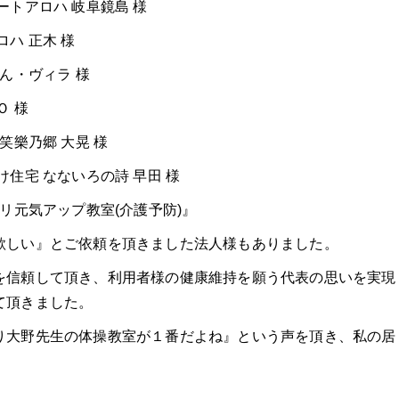
トアロハ 岐阜鏡島 様
ハ 正木 様
ん・ヴィラ 様
Ｏ 様
笑樂乃郷 大晃 様
住宅 なないろの詩 早田 様
リ元気アップ教室(介護予防)』
欲しい』とご依頼を頂きました法人様もありました。
を信頼して頂き、利用者様の健康維持を願う代表の思いを実現
て頂きました。
り大野先生の体操教室が１番だよね』という声を頂き、私の居