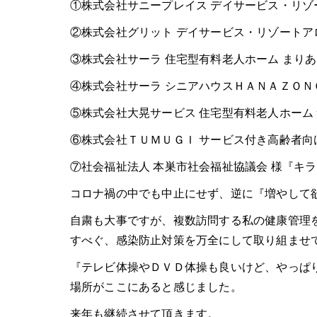
①株式会社サニープレイス デイサービス・リゾー
②株式会社グリット デイサービス・リゾートアロ
③株式会社サーラ 住宅型有料老人ホーム まりあ
④株式会社サーラ シニアハウスＨＡＮＡＺＯＮ
⑤株式会社大晃サービス 住宅型有料老人ホーム 
⑥株式会社ＴＵＭＵＧＩ サービス付き高齢者向け
⑦社会福祉法人 本巣市社会福祉協議会 様『キラ
コロナ禍の中でも中止にせず、逆に『増やして
自粛も大事ですが、複数訪問する私の健康管理
すべぐ、感染防止対策を万全にして取り組ませ
『テレビ体操やＤＶＤ体操も良いけど、やっぱ
場所がここにあると感じました。
来年も継続させて頂きます。