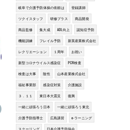
岐阜で介護予防体操の依頼は
登録講師
ツクイスタッフ
研修プラス
商品開発
商品監修
集大成
ADL向上
認知症予防
機能訓練
フレイル予防
新英産業株式会社
レクリエーション
１周年
お祝い
新型コロナウイルス感染症
PCR検査
検査は大事
陰性
山本産業株式会社
福祉事業部
感染症対策
介護施設
３．１１
東日本大震災
復興
一緒に頑張ろう日本
一緒に頑張ろう東北
介護予防指導士
広島講習
e-ラーニング
スクーリング
日本介護予防協会