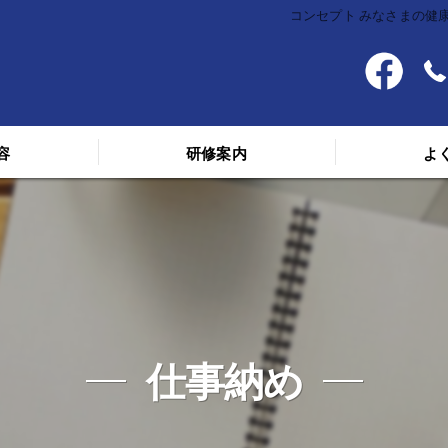
コンセプト みなさまの健康
容
研修案内
よ
料金
スケジュール
講義を受けた人の声
仕事納め