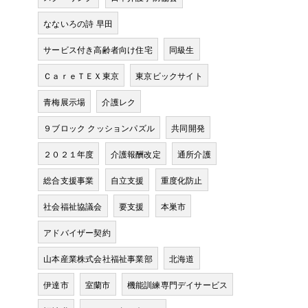
なないろの詩 早田
サービス付き高齢者向け住宅
同級生
ＣａｒｅＴＥＸ東京
東京ビックサイト
青梅展示場
介護レク
９ブロック クッションパズル
共同開発
２０２１年度
介護報酬改定
通所介護
総合支援事業
自立支援
重度化防止
社会福祉協議会
要支援
本巣市
アドバイザー契約
山本産業株式会社福祉事業部
北海道
伊達市
室蘭市
機能訓練専門デイサービス