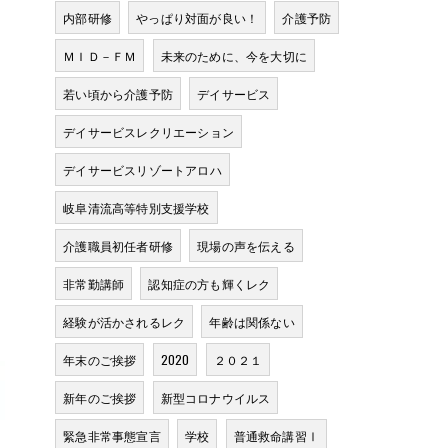
内部研修
やっぱり対面が良い！
介護予防
ＭＩＤ－ＦＭ
未来のために、今を大切に
若い頃から介護予防
デイサービス
デイサービスレクリエーション
デイサービスリゾートアロハ
岐阜清流高等特別支援学校
介護職員初任者研修
現場の声を伝える
非常勤講師
認知症の方も輝くレク
経験が活かされるレク
年齢は関係ない
年末のご挨拶
2020
２０２１
新年のご挨拶
新型コロナウイルス
緊急非常事態宣言
学校
普通救命講習Ⅰ