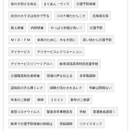
命の大切さを知る
まりあん・ヴィラ
介護予防体操
自分のカラダは自分で守る
コロナ禍だからこそ
北海道出張
新人研修
内部研修
やっぱり対面が良い！
介護予防
ＭＩＤ－ＦＭ
未来のために、今を大切に
若い頃から介護予防
デイサービス
デイサービスレクリエーション
デイサービスリゾートアロハ
岐阜清流高等特別支援学校
介護職員初任者研修
現場の声を伝える
非常勤講師
認知症の方も輝くレク
経験が活かされるレク
年齢は関係ない
年末のご挨拶
2020
２０２１
新年のご挨拶
新型コロナウイルス
緊急非常事態宣言
学校
普通救命講習Ⅰ
岐阜で介護予防体操の依頼は
登録講師
ツクイスタッフ