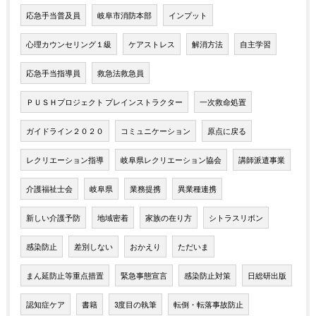
応急手当普及員
岐阜市消防本部
インプット
心理カウンセリング１級
ケアストレス
解消方法
自主学習
応急手当指導員
救急法救急員
ＰＵＳＨプロジェクト プレインストラクター
一次救命処置
ガイドライン２０２０
コミュニケーション
原点に戻る
レクリエーション指導
岐阜県レクリエーション協会
講師派遣事業
介護福祉士会
岐阜県
業務提携
異業種連携
新しい介護予防
地域密着
家族の在り方
シトラスリボン
感染防止
差別しない
おかえり
ただいま
まん延防止等重点措置
緊急事態宣言
感染防止対策
日総研出版
認知症ケア
書籍
3度目の執筆
転倒・転落事故防止