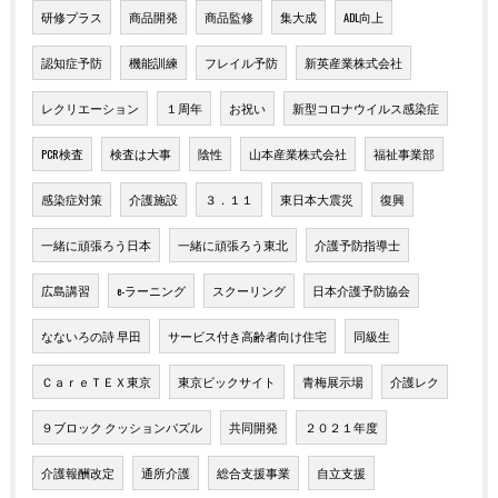
研修プラス
商品開発
商品監修
集大成
ADL向上
認知症予防
機能訓練
フレイル予防
新英産業株式会社
レクリエーション
１周年
お祝い
新型コロナウイルス感染症
PCR検査
検査は大事
陰性
山本産業株式会社
福祉事業部
感染症対策
介護施設
３．１１
東日本大震災
復興
一緒に頑張ろう日本
一緒に頑張ろう東北
介護予防指導士
広島講習
e-ラーニング
スクーリング
日本介護予防協会
なないろの詩 早田
サービス付き高齢者向け住宅
同級生
ＣａｒｅＴＥＸ東京
東京ビックサイト
青梅展示場
介護レク
９ブロック クッションパズル
共同開発
２０２１年度
介護報酬改定
通所介護
総合支援事業
自立支援