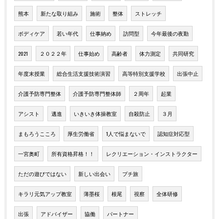
熊本
新たな取り組み
施術
整体
ストレッチ
ボディケア
若い年代
仕事納め
訪問型
今年最後の夜勤
2021
２０２２年
仕事始め
高齢者
体力測定
共同研究
年度末授業
総合生活支援技術演習
高等特別支援学校
出張中止
介護予防専門整体
介護予防専門整体師
２周年
起業
アシスト
邁進
いきいき体操教室
自殺防止
３月
まもろうこころ
厚生労働省
1人で悩まないで
認知症対応型
一宮奥町
所有資格昇格！！
レクリエーション・インストラクター
ただの遊びではない
新しい出会い
プチ旅
キラリ元気アップ教室
薄墨桜
根尾
視察
全体研修
出張
アドバイザー
協働
パートナー