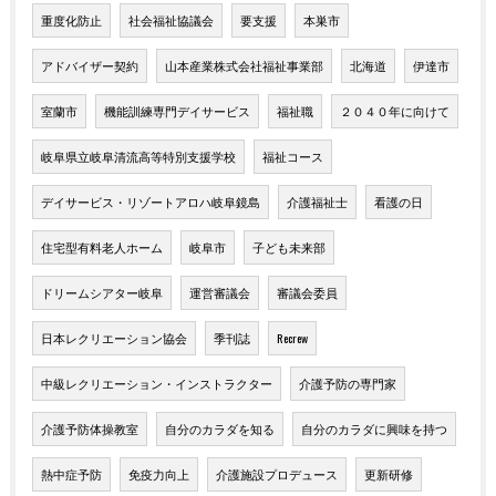
重度化防止
社会福祉協議会
要支援
本巣市
アドバイザー契約
山本産業株式会社福祉事業部
北海道
伊達市
室蘭市
機能訓練専門デイサービス
福祉職
２０４０年に向けて
岐阜県立岐阜清流高等特別支援学校
福祉コース
デイサービス・リゾートアロハ岐阜鏡島
介護福祉士
看護の日
住宅型有料老人ホーム
岐阜市
子ども未来部
ドリームシアター岐阜
運営審議会
審議会委員
日本レクリエーション協会
季刊誌
Recrew
中級レクリエーション・インストラクター
介護予防の専門家
介護予防体操教室
自分のカラダを知る
自分のカラダに興味を持つ
熱中症予防
免疫力向上
介護施設プロデュース
更新研修