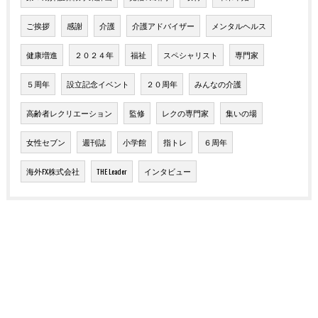
ご挨拶
感謝
介護
介護アドバイザー
メンタルヘルス
健康増進
２０２４年
福祉
スペシャリスト
専門家
５周年
設立記念イベント
２０周年
みんなの介護
高齢者レクリエーション
監修
レクの専門家
集いの場
女性セブン
週刊誌
小学館
指トレ
６周年
海外FX株式会社
THE Leader
インタビュー