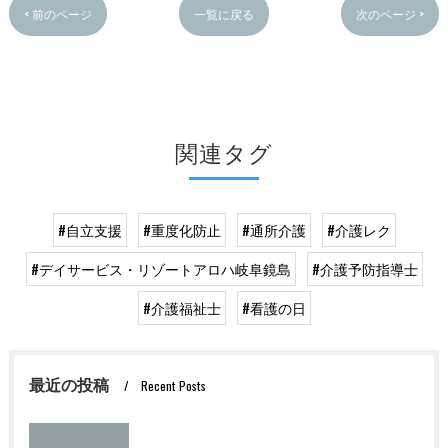
< 前のページ
一覧に戻る
次のページ >
関連タグ
#自立支援
#重度化防止
#通所介護
#介護レク
#デイサービス・リゾートアロハ岐阜鏡島
#介護予防指導士
#介護福祉士
#看護の日
最近の投稿
Recent Posts