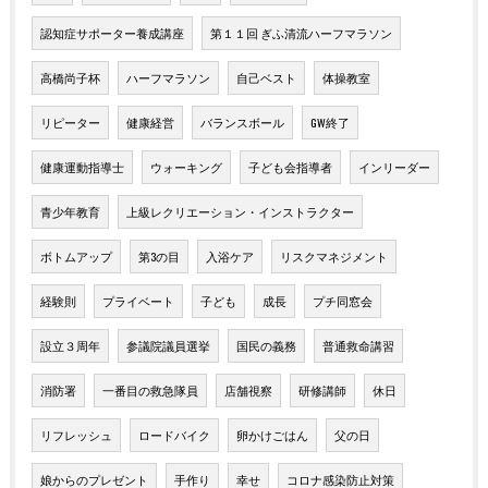
認知症サポーター養成講座
第１１回 ぎふ清流ハーフマラソン
高橋尚子杯
ハーフマラソン
自己ベスト
体操教室
リピーター
健康経営
バランスボール
GW終了
健康運動指導士
ウォーキング
子ども会指導者
インリーダー
青少年教育
上級レクリエーション・インストラクター
ボトムアップ
第3の目
入浴ケア
リスクマネジメント
経験則
プライベート
子ども
成長
プチ同窓会
設立３周年
参議院議員選挙
国民の義務
普通救命講習
消防署
一番目の救急隊員
店舗視察
研修講師
休日
リフレッシュ
ロードバイク
卵かけごはん
父の日
娘からのプレゼント
手作り
幸せ
コロナ感染防止対策