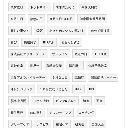
取材依頼
ネットサイト
未来のために
今を大切に
９月９日
救急の日
９月１日~３０日
健康増進普及月間
新しい車いす
COGY
あきらめない人の車いす
自分で動ける
喜び
掲載完了
NHKぎふ
まるっとぎふ
株式会社エブリ・プラス
オンライン
敬老の日
１００歳
高齢化率
世界一
高齢者就業
福利厚生
介護予防教室
世界アルツハイマーデー
９月２１日
認知症
認知症サポーター
オレンジリング
１０月になりました
SDGｓ
EMS
脳卒中月間
リボン活動
ピンク&ブルー
流産
死産
新生児死
前に進む
カウンセリング
コーチング
グリーフケア
ホスピス
在宅ケア
研究会
全国大会