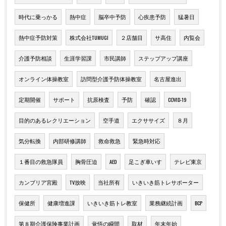
時代に乗っかる
熱中症
脳卒中予防
心疾患予防
猛暑日
熱中症予防対策
株式会社TUMUGI
２店舗目
サ高住
内覧会
介護予防相談
生涯学習課
市民講師
ステップアップ講座
オンライン体操教室
訪問型介護予防体操教室
名古屋進出
定期開催
サポート
抗原検査
予防
確認
COVID-19
目的のあるレクリエーション
空手道
エクササイズ
８月
気分転換
内部研修講師
救命救急
緊急時対応
１番目の救急隊員
胸骨圧迫
AED
足こぎ車いす
テレビ東京
カンブリア宮殿
TV放映
当社所有
いきいき筋トレサポーター
保健所
健康増進課
いきいき筋トレ教室
業務継続計画
BCP
第８期介護保険事業計画
覚悟の瞬間
取材
年末年始