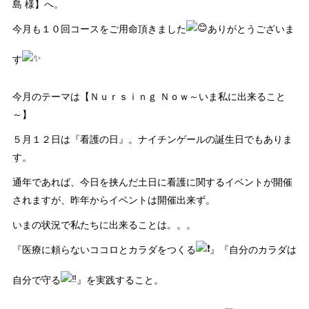
島 様】へ。
今月も１０回コースをご用命頂きました
ありがとうございま
す
今月のテーマは【Ｎｕｒｓｉｎｇ Ｎｏｗ～いま私に出来ること
～】
５月１２日は『看護の日』。ナイチンゲールの誕生日でもありま
す。
通年であれば、今日を挟んだ土日に看護に関するイベントが開催
されますが、昨年からイベントは開催出来ず。
いまの状況で私たちに出来ることは。。。
『医療に頼らないココロとカラダをつくる
』『自分のカラダは
自分で守る
』を実践すること。