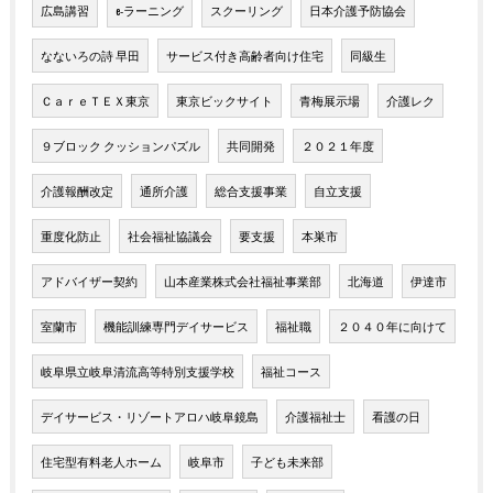
広島講習
e-ラーニング
スクーリング
日本介護予防協会
なないろの詩 早田
サービス付き高齢者向け住宅
同級生
ＣａｒｅＴＥＸ東京
東京ビックサイト
青梅展示場
介護レク
９ブロック クッションパズル
共同開発
２０２１年度
介護報酬改定
通所介護
総合支援事業
自立支援
重度化防止
社会福祉協議会
要支援
本巣市
アドバイザー契約
山本産業株式会社福祉事業部
北海道
伊達市
室蘭市
機能訓練専門デイサービス
福祉職
２０４０年に向けて
岐阜県立岐阜清流高等特別支援学校
福祉コース
デイサービス・リゾートアロハ岐阜鏡島
介護福祉士
看護の日
住宅型有料老人ホーム
岐阜市
子ども未来部