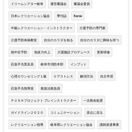
ドリームシアター岐阜
運営審議会
審議会委員
日本レクリエーション協会
季刊誌
Recrew
中級レクリエーション・インストラクター
介護予防の専門家
介護予防体操教室
自分のカラダを知る
自分のカラダに興味を持つ
熱中症予防
免疫力向上
介護施設プロデュース
更新研修
応急手当普及員
岐阜市消防本部
インプット
心理カウンセリング１級
ケアストレス
解消方法
自主学習
応急手当指導員
救急法救急員
ＰＵＳＨプロジェクト プレインストラクター
一次救命処置
ガイドライン２０２０
コミュニケーション
原点に戻る
レクリエーション指導
岐阜県レクリエーション協会
講師派遣事業