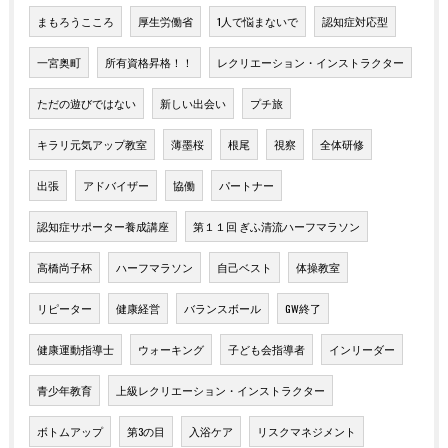
まもろうこころ
厚生労働省
1人で悩まないで
認知症対応型
一宮奥町
所有資格昇格！！
レクリエーション・インストラクター
ただの遊びではない
新しい出会い
プチ旅
キラリ元気アップ教室
薄墨桜
根尾
視察
全体研修
出張
アドバイザー
協働
パートナー
認知症サポーター養成講座
第１１回 ぎふ清流ハーフマラソン
高橋尚子杯
ハーフマラソン
自己ベスト
体操教室
リピーター
健康経営
バランスボール
GW終了
健康運動指導士
ウォーキング
子ども会指導者
インリーダー
青少年教育
上級レクリエーション・インストラクター
ボトムアップ
第3の目
入浴ケア
リスクマネジメント