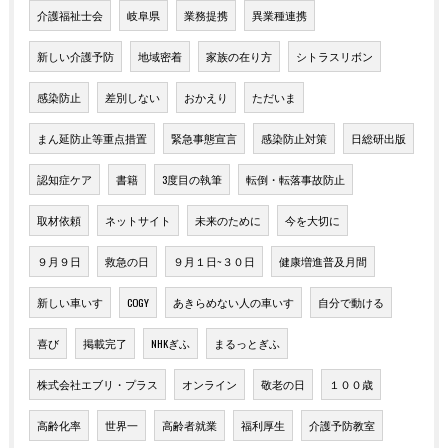
介護福祉士会
岐阜県
業務提携
異業種連携
新しい介護予防
地域密着
家族の在り方
シトラスリボン
感染防止
差別しない
おかえり
ただいま
まん延防止等重点措置
緊急事態宣言
感染防止対策
日総研出版
認知症ケア
書籍
3度目の執筆
転倒・転落事故防止
取材依頼
ネットサイト
未来のために
今を大切に
９月９日
救急の日
９月１日~３０日
健康増進普及月間
新しい車いす
COGY
あきらめない人の車いす
自分で動ける
喜び
掲載完了
NHKぎふ
まるっとぎふ
株式会社エブリ・プラス
オンライン
敬老の日
１００歳
高齢化率
世界一
高齢者就業
福利厚生
介護予防教室