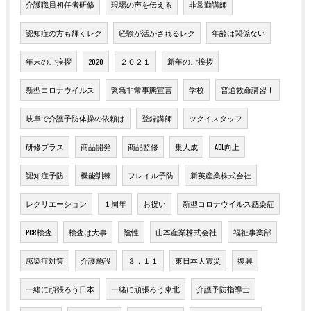
介護職員初任者研修
現場の声を伝える
非常勤講師
認知症の方も輝くレク
経験が活かされるレク
年齢は関係ない
年末のご挨拶
2020
２０２１
新年のご挨拶
新型コロナウイルス
緊急非常事態宣言
学校
普通救命講習Ⅰ
岐阜で介護予防体操の依頼は
登録講師
ツクイスタッフ
研修プラス
商品開発
商品監修
集大成
ADL向上
認知症予防
機能訓練
フレイル予防
新英産業株式会社
レクリエーション
１周年
お祝い
新型コロナウイルス感染症
PCR検査
検査は大事
陰性
山本産業株式会社
福祉事業部
感染症対策
介護施設
３．１１
東日本大震災
復興
一緒に頑張ろう日本
一緒に頑張ろう東北
介護予防指導士