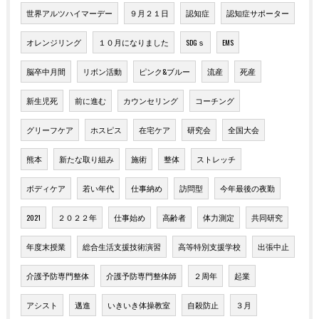
世界アルツハイマーデー
９月２１日
認知症
認知症サポーター
オレンジリング
１０月になりました
SDGｓ
EMS
脳卒中月間
リボン活動
ピンク&ブルー
流産
死産
新生児死
前に進む
カウンセリング
コーチング
グリーフケア
ホスピス
在宅ケア
研究会
全国大会
熊本
新たな取り組み
施術
整体
ストレッチ
ボディケア
若い年代
仕事納め
訪問型
今年最後の夜勤
2021
２０２２年
仕事始め
高齢者
体力測定
共同研究
年度末授業
総合生活支援技術演習
高等特別支援学校
出張中止
介護予防専門整体
介護予防専門整体師
２周年
起業
アシスト
邁進
いきいき体操教室
自殺防止
３月