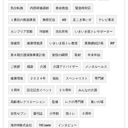
気分転換
内部研修講師
救命救急
緊急時対応
１番目の救急隊員
胸骨圧迫
AED
足こぎ車いす
テレビ東京
カンブリア宮殿
TV放映
当社所有
いきいき筋トレサポーター
保健所
健康増進課
いきいき筋トレ教室
業務継続計画
BCP
第８期介護保険事業計画
覚悟の瞬間
取材
年末年始
ご挨拶
感謝
介護
介護アドバイザー
メンタルヘルス
健康増進
２０２４年
福祉
スペシャリスト
専門家
５周年
設立記念イベント
２０周年
みんなの介護
高齢者レクリエーション
監修
レクの専門家
集いの場
女性セブン
週刊誌
小学館
指トレ
６周年
海外FX株式会社
THE Leader
インタビュー