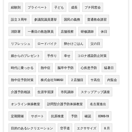
経験則
プライベート
子ども
成長
プチ同窓会
設立３周年
参議院議員選挙
国民の義務
普通救命講習
消防署
一番目の救急隊員
店舗視察
研修講師
休日
リフレッシュ
ロードバイク
卵かけごはん
父の日
娘からのプレゼント
手作り
幸せ
コロナ感染防止対策
時代に乗っかる
熱中症
脳卒中予防
心疾患予防
猛暑日
熱中症予防対策
株式会社TUMUGI
２店舗目
サ高住
内覧会
介護予防相談
生涯学習課
市民講師
ステップアップ講座
オンライン体操教室
訪問型介護予防体操教室
名古屋進出
定期開催
サポート
抗原検査
予防
確認
COVID-19
目的のあるレクリエーション
空手道
エクササイズ
８月