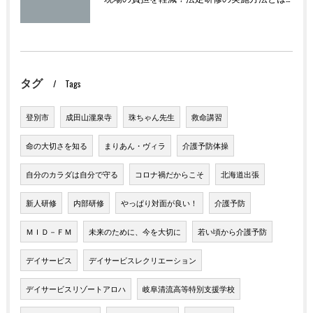
タグ
Tags
登別市
成田山瀧泉寺
珠ちゃん先生
救命講習
命の大切さを知る
まりあん・ヴィラ
介護予防体操
自分のカラダは自分で守る
コロナ禍だからこそ
北海道出張
新人研修
内部研修
やっぱり対面が良い！
介護予防
ＭＩＤ－ＦＭ
未来のために、今を大切に
若い頃から介護予防
デイサービス
デイサービスレクリエーション
デイサービスリゾートアロハ
岐阜清流高等特別支援学校