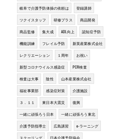
岐阜で介護予防体操の依頼は
登録講師
ツクイスタッフ
研修プラス
商品開発
商品監修
集大成
ADL向上
認知症予防
機能訓練
フレイル予防
新英産業株式会社
レクリエーション
１周年
お祝い
新型コロナウイルス感染症
PCR検査
検査は大事
陰性
山本産業株式会社
福祉事業部
感染症対策
介護施設
３．１１
東日本大震災
復興
一緒に頑張ろう日本
一緒に頑張ろう東北
介護予防指導士
広島講習
e-ラーニング
スクーリング
日本介護予防協会