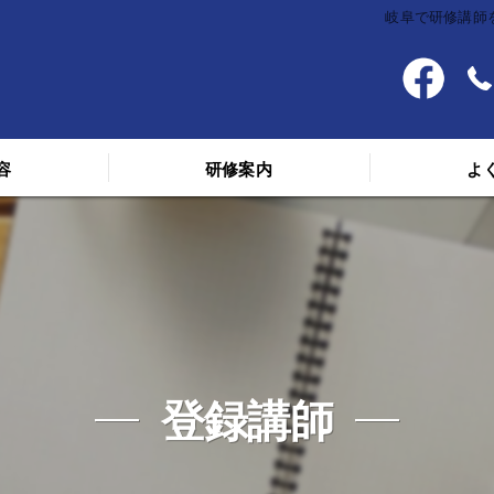
岐阜で研修講師を
容
研修案内
よ
料金
スケジュール
講義を受けた人の声
登録講師