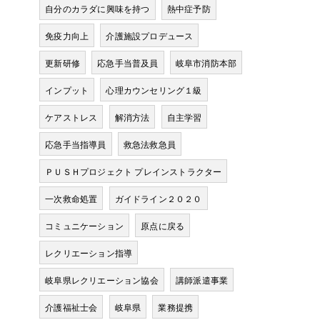
自分のカラダに興味を持つ
熱中症予防
免疫力向上
介護施設プロデュース
更新研修
応急手当普及員
岐阜市消防本部
インプット
心理カウンセリング１級
ケアストレス
解消方法
自主学習
応急手当指導員
救急法救急員
ＰＵＳＨプロジェクト プレインストラクター
一次救命処置
ガイドライン２０２０
コミュニケーション
原点に戻る
レクリエーション指導
岐阜県レクリエーション協会
講師派遣事業
介護福祉士会
岐阜県
業務提携