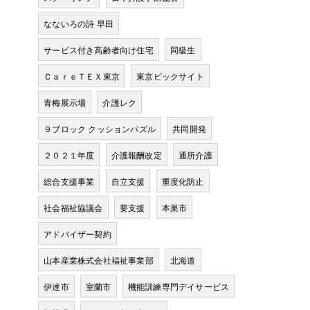
なないろの詩 早田
サービス付き高齢者向け住宅
同級生
ＣａｒｅＴＥＸ東京
東京ビックサイト
青梅展示場
介護レク
９ブロック クッションパズル
共同開発
２０２１年度
介護報酬改定
通所介護
総合支援事業
自立支援
重度化防止
社会福祉協議会
要支援
本巣市
アドバイザー契約
山本産業株式会社福祉事業部
北海道
伊達市
室蘭市
機能訓練専門デイサービス