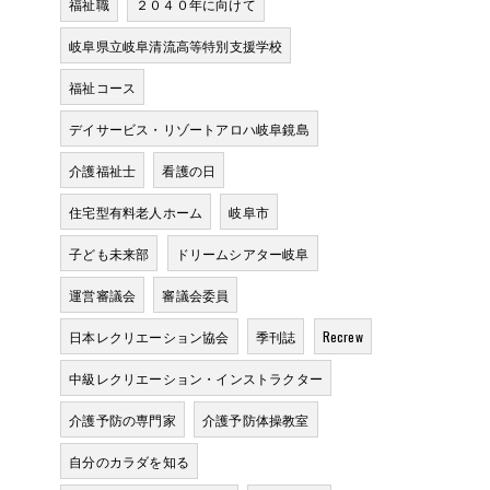
福祉職
２０４０年に向けて
岐阜県立岐阜清流高等特別支援学校
福祉コース
デイサービス・リゾートアロハ岐阜鏡島
介護福祉士
看護の日
住宅型有料老人ホーム
岐阜市
子ども未来部
ドリームシアター岐阜
運営審議会
審議会委員
日本レクリエーション協会
季刊誌
Recrew
中級レクリエーション・インストラクター
介護予防の専門家
介護予防体操教室
自分のカラダを知る