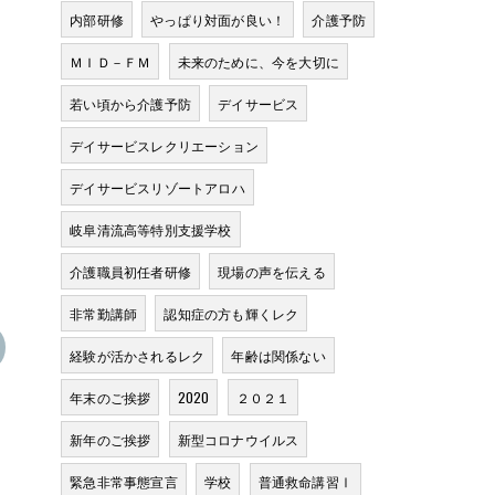
内部研修
やっぱり対面が良い！
介護予防
ＭＩＤ－ＦＭ
未来のために、今を大切に
若い頃から介護予防
デイサービス
デイサービスレクリエーション
デイサービスリゾートアロハ
岐阜清流高等特別支援学校
介護職員初任者研修
現場の声を伝える
非常勤講師
認知症の方も輝くレク
経験が活かされるレク
年齢は関係ない
年末のご挨拶
2020
２０２１
新年のご挨拶
新型コロナウイルス
緊急非常事態宣言
学校
普通救命講習Ⅰ