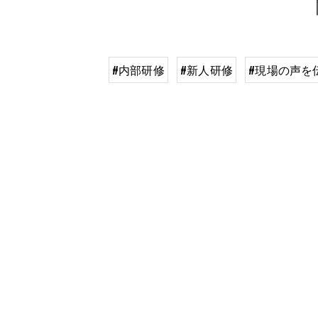
#内部研修
#新人研修
#現場の声を