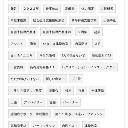
2021
２０２２年
仕事始め
高齢者
体力測定
共同研究
年度末授業
総合生活支援技術演習
高等特別支援学校
出張中止
介護予防専門整体
介護予防専門整体師
２周年
起業
アシスト
邁進
いきいき体操教室
自殺防止
３月
まもろうこころ
厚生労働省
1人で悩まないで
認知症対応型
一宮奥町
所有資格昇格！！
レクリエーション・インストラクター
ただの遊びではない
新しい出会い
プチ旅
キラリ元気アップ教室
薄墨桜
根尾
視察
全体研修
出張
アドバイザー
協働
パートナー
認知症サポーター養成講座
第１１回 ぎふ清流ハーフマラソン
高橋尚子杯
ハーフマラソン
自己ベスト
体操教室