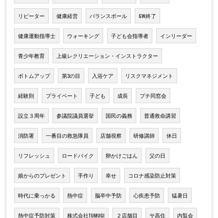
リピーター
健康経営
バランスボール
GW終了
健康運動指導士
ウォーキング
子ども会指導者
インリーダー
青少年教育
上級レクリエーション・インストラクター
ボトムアップ
第3の目
入浴ケア
リスクマネジメント
経験則
プライベート
子ども
成長
プチ同窓会
設立３周年
参議院議員選挙
国民の義務
普通救命講習
消防署
一番目の救急隊員
店舗視察
研修講師
休日
リフレッシュ
ロードバイク
卵かけごはん
父の日
娘からのプレゼント
手作り
幸せ
コロナ感染防止対策
時代に乗っかる
熱中症
脳卒中予防
心疾患予防
猛暑日
熱中症予防対策
株式会社TUMUGI
２店舗目
サ高住
内覧会