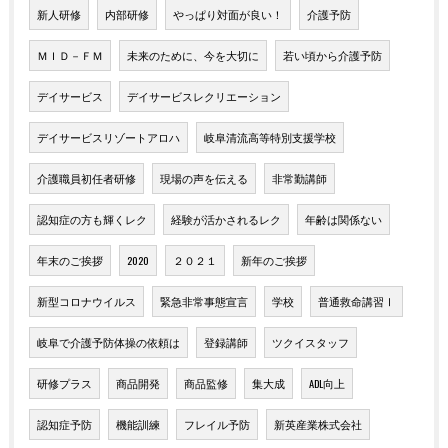
新人研修
内部研修
やっぱり対面が良い！
介護予防
ＭＩＤ－ＦＭ
未来のために、今を大切に
若い頃から介護予防
デイサービス
デイサービスレクリエーション
デイサービスリゾートアロハ
岐阜清流高等特別支援学校
介護職員初任者研修
現場の声を伝える
非常勤講師
認知症の方も輝くレク
経験が活かされるレク
年齢は関係ない
年末のご挨拶
2020
２０２１
新年のご挨拶
新型コロナウイルス
緊急非常事態宣言
学校
普通救命講習Ⅰ
岐阜で介護予防体操の依頼は
登録講師
ツクイスタッフ
研修プラス
商品開発
商品監修
集大成
ADL向上
認知症予防
機能訓練
フレイル予防
新英産業株式会社