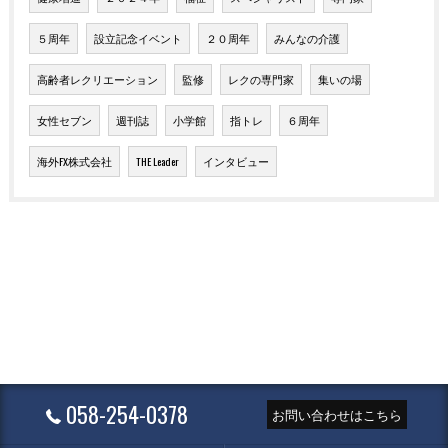
５周年
設立記念イベント
２０周年
みんなの介護
高齢者レクリエーション
監修
レクの専門家
集いの場
女性セブン
週刊誌
小学館
指トレ
６周年
海外FX株式会社
THE Leader
インタビュー
058-254-0378
お問い合わせはこちら