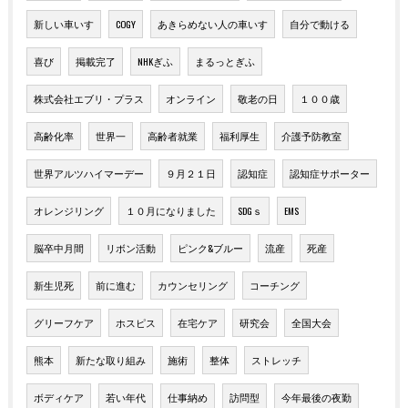
新しい車いす
COGY
あきらめない人の車いす
自分で動ける
喜び
掲載完了
NHKぎふ
まるっとぎふ
株式会社エブリ・プラス
オンライン
敬老の日
１００歳
高齢化率
世界一
高齢者就業
福利厚生
介護予防教室
世界アルツハイマーデー
９月２１日
認知症
認知症サポーター
オレンジリング
１０月になりました
SDGｓ
EMS
脳卒中月間
リボン活動
ピンク&ブルー
流産
死産
新生児死
前に進む
カウンセリング
コーチング
グリーフケア
ホスピス
在宅ケア
研究会
全国大会
熊本
新たな取り組み
施術
整体
ストレッチ
ボディケア
若い年代
仕事納め
訪問型
今年最後の夜勤