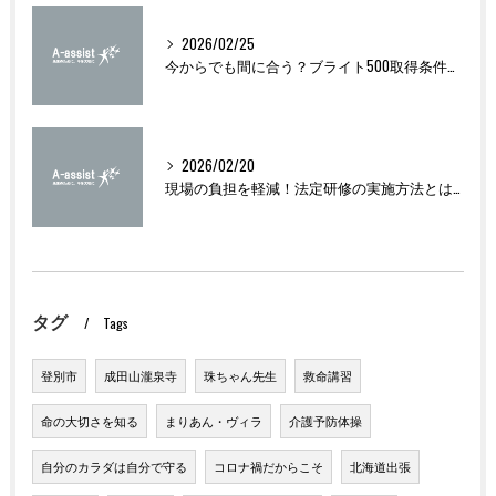
2026/02/25
今からでも間に合う？ブライト500取得条件をわかりやすく解説
2026/02/20
現場の負担を軽減！法定研修の実施方法とは？
タグ
Tags
登別市
成田山瀧泉寺
珠ちゃん先生
救命講習
命の大切さを知る
まりあん・ヴィラ
介護予防体操
自分のカラダは自分で守る
コロナ禍だからこそ
北海道出張