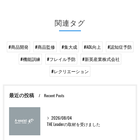
関連タグ
#商品開発
#商品監修
#集大成
#ADL向上
#認知症予防
#機能訓練
#フレイル予防
#新英産業株式会社
#レクリエーション
最近の投稿
Recent Posts
2026/08/04
THE Leaderの取材を受けました