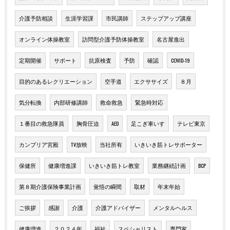
介護予防相談
生涯学習課
市民講師
ステップアップ講座
オンライン体操教室
訪問型介護予防体操教室
名古屋進出
定期開催
サポート
抗原検査
予防
確認
COVID-19
目的のあるレクリエーション
空手道
エクササイズ
８月
気分転換
内部研修講師
救命救急
緊急時対応
１番目の救急隊員
胸骨圧迫
AED
足こぎ車いす
テレビ東京
カンブリア宮殿
TV放映
当社所有
いきいき筋トレサポーター
保健所
健康増進課
いきいき筋トレ教室
業務継続計画
BCP
第８期介護保険事業計画
覚悟の瞬間
取材
年末年始
ご挨拶
感謝
介護
介護アドバイザー
メンタルヘルス
健康増進
２０２４年
福祉
スペシャリスト
専門家