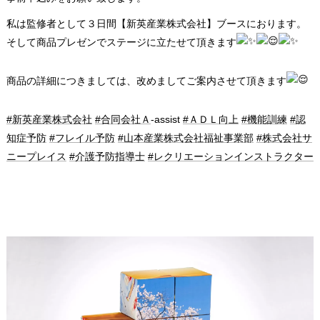
私は監修者として３日間【新英産業株式会社】ブースにおります。
そして商品プレゼンでステージに立たせて頂きます
商品の詳細につきましては、改めましてご案内させて頂きます
#新英産業株式会社
#合同会社Ａ
-assist
#ＡＤＬ向上
#機能訓練
#認
知症予防
#フレイル予防
#山本産業株式会社福祉事業部
#株式会社サ
ニープレイス
#介護予防指導士
#レクリエーションインストラクター