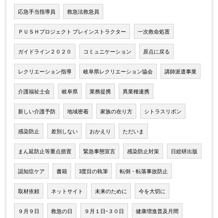
応急手当指導員
救急法救急員
ＰＵＳＨプロジェクト プレインストラクター
一次救命処置
ガイドライン２０２０
コミュニケーション
原点に戻る
レクリエーション指導
岐阜県レクリエーション協会
講師派遣事業
介護福祉士会
岐阜県
業務提携
異業種連携
新しい介護予防
地域密着
家族の在り方
シトラスリボン
感染防止
差別しない
おかえり
ただいま
まん延防止等重点措置
緊急事態宣言
感染防止対策
日総研出版
認知症ケア
書籍
3度目の執筆
転倒・転落事故防止
取材依頼
ネットサイト
未来のために
今を大切に
９月９日
救急の日
９月１日~３０日
健康増進普及月間