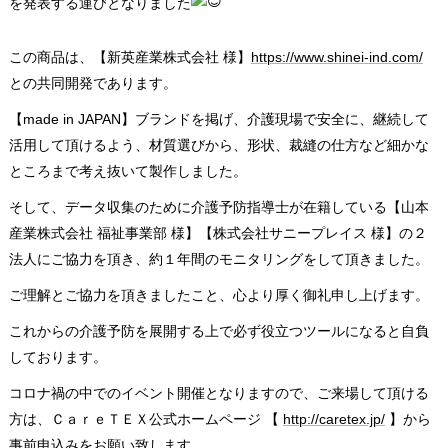
を発表する運びとなりました
この商品は、【新英産業株式会社 様】
https://www.shinei-ind.com/
との共同開発であります。
【made in JAPAN】ブランドを掲げ、介護現場で安全に、継続して
活用して頂けるよう、材質選びから、形状、裁縫の仕方など細かな
ところまで考え抜いて製作しました。
そして、データ収集のために介護予防指導士が在籍している【山本
産業株式会社 福祉事業部 様】【株式会社サニープレイス 様】の２
法人にご協力を頂き、約１年間のモニタリングをして頂きました。
ご理解とご協力を頂きましたこと、心より厚く御礼申し上げます。
これからの介護予防を展開する上で必ず役立つツールになると自負
しております。
コロナ禍の中でのイベント開催となりますので、ご来場して頂ける
方は、ＣａｒｅＴＥＸ公式ホームページ 【
http://caretex.jp/
】から
事前申込みをお願い致します。