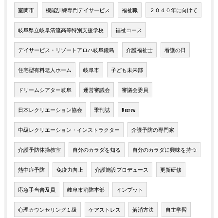
室蘭市
機能訓練専門デイサービス
福祉職
２０４０年に向けて
岐阜県立岐阜清流高等特別支援学校
福祉コース
デイサービス・リゾートアロハ岐阜鏡島
介護福祉士
看護の日
住宅型有料老人ホーム
岐阜市
子ども未来部
ドリームシアター岐阜
運営審議会
審議会委員
日本レクリエーション協会
季刊誌
Recrew
中級レクリエーション・インストラクター
介護予防の専門家
介護予防体操教室
自分のカラダを知る
自分のカラダに興味を持つ
熱中症予防
免疫力向上
介護施設プロデュース
更新研修
応急手当普及員
岐阜市消防本部
インプット
心理カウンセリング１級
ケアストレス
解消方法
自主学習