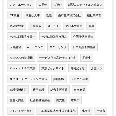
レクリエーション
１周年
お祝い
新型コロナウイルス感染症
PCR検査
検査は大事
陰性
山本産業株式会社
福祉事業部
感染症対策
介護施設
３．１１
東日本大震災
復興
一緒に頑張ろう日本
一緒に頑張ろう東北
介護予防指導士
広島講習
e-ラーニング
スクーリング
日本介護予防協会
なないろの詩 早田
サービス付き高齢者向け住宅
同級生
ＣａｒｅＴＥＸ東京
東京ビックサイト
青梅展示場
介護レク
９ブロック クッションパズル
共同開発
２０２１年度
介護報酬改定
通所介護
総合支援事業
自立支援
重度化防止
社会福祉協議会
要支援
本巣市
アドバイザー契約
山本産業株式会社福祉事業部
北海道
伊達市